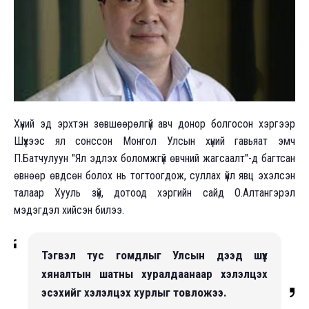
Хүний эд эрхтэн зөвшөөрөлгүй авч донор болгосон хэргээр
Шүүхээс ял сонссон Монгол Улсын хүний гавьяат эмч
П.Батчулуун "Ял эдлэх боломжгүй өвчний жагсаалт"-д багтсан
өвнөөр өвдсөн болох нь тогтоогдож, суллах үйл явц эхэлсэн
талаар Хууль зүй, дотоод хэргийн сайд О.Алтангэрэл
мэдэгдэл хийсэн билээ.
Тэгвэл тус гомдлыг Улсын дээд шүүх
хяналтын шатны хуралдаанаар хэлэлцэх
эсэхийг хэлэлцэх хурлыг товложээ.