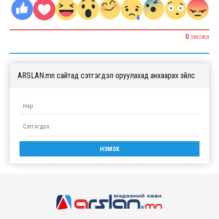
0
ЭМОЖИ
ARSLAN.mn сайтад сэтгэгдэл оруулахад анхаарах зүйлс