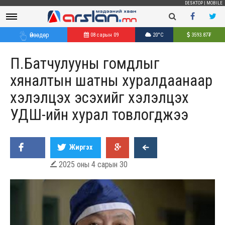
DESKTOP
|
MOBILE
Өнөөдөр
08 сарын 09
20°C
3593.87
₮
П.Батчулууны гомдлыг
хяналтын шатны хуралдаанаар
хэлэлцэх эсэхийг хэлэлцэх
УДШ-ийн хурал товлогджээ
Жиргэх
2025 оны 4 сарын 30
