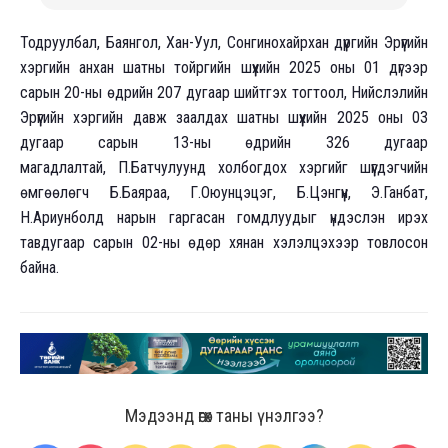
Тодруулбал, Баянгол, Хан-Уул, Сонгинохайрхан дүүргийн Эрүүгийн
хэргийн анхан шатны тойргийн шүүхийн 2025 оны 01 дүгээр
сарын 20-ны өдрийн 207 дугаар шийтгэх тогтоол, Нийслэлийн
Эрүүгийн хэргийн давж заалдах шатны шүүхийн 2025 оны 03
дугаар сарын 13-ны өдрийн 326 дугаар
магадлалтай, П.Батчулуунд холбогдох хэргийг шүүгдэгчийн
өмгөөлөгч Б.Баяраа, Г.Оюунцэцэг, Б.Цэнгүүн, Э.Ганбат,
Н.Ариунболд нарын гаргасан гомдлуудыг үндэслэн ирэх
тавдугаар сарын 02-ны өдөр хянан хэлэлцэхээр товлосон
байна.
Мэдээнд өгөх таны үнэлгээ?