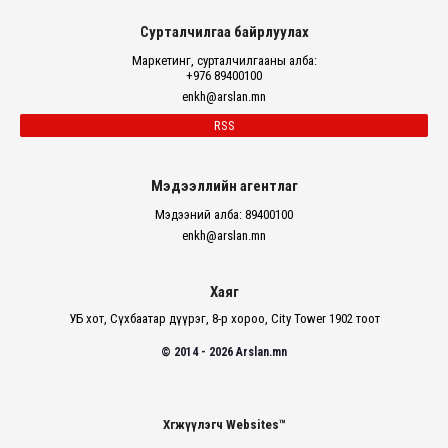
Сурталчилгаа байрлуулах
Маркетинг, сурталчилгааны алба:
+976 89400100
enkh@arslan.mn
RSS
Мэдээллийн агентлаг
Мэдээний алба: 89400100
enkh@arslan.mn
Хаяг
УБ хот, Сүхбаатар дүүрэг, 8-р хороо, City Tower 1902 тоот
© 2014 - 2026 Arslan.mn
Хөгжүүлэгч Websites™