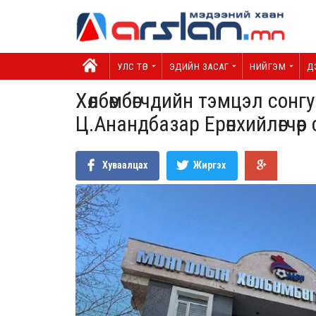
УЛС ТӨР
ЭДИЙН ЗАСАГ
НИЙГЭМ
Д
Хөлбөмбөгчдийн тэмцэл сонг
Ц.Анандбазар Ерөнхийлөгчөөр
Хуваалцах
Жиргэх