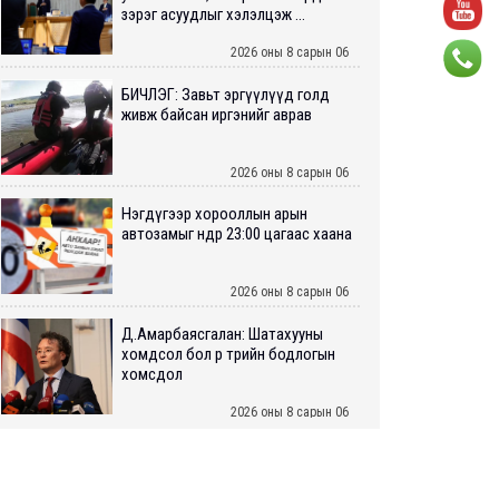
зэрэг асуудлыг хэлэлцэж ...
2026 оны 8 сарын 06
БИЧЛЭГ: Завьт эргүүлүүд голд
живж байсан иргэнийг аврав
2026 оны 8 сарын 06
Нэгдүгээр хорооллын арын
автозамыг өнөөдөр 23:00 цагаас хаана
2026 оны 8 сарын 06
Д.Амарбаясгалан: Шатахууны
хомдсол бол өөрөө төрийн бодлогын
хомсдол
2026 оны 8 сарын 06
АИ-92 авто бензиний үнэ 2840 төгрөг
болж, өмнөх оны мөн үеэс 9.7 хувиар,
өмнөх са...