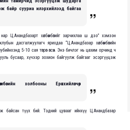
бөгийн тамирчид эсэргүүцэж шударга
эж байр сууриа илэрхийлээд байгаа
нар Ц.Анандбазарт хөлбөмбөгийг зарчихлаа ш дээ” хэмээн
убын дасгалжуулагч ярихдаа “Ц.Анандбазар хөлбөмбөгийн
бийнхэнд 5-10 сая төгрөг өгсөн. Энэ бичлэг нь цахим орчинд ч
, хууль бусаар, хүчээр зохион байгуулж байгааг эсэргүүцэж
бөгийн холбооны Ерөнхийлөгчөөр
рдаж байсан түүх бий. Тэдний цувааг ийнхүү Ц.Анандбазар