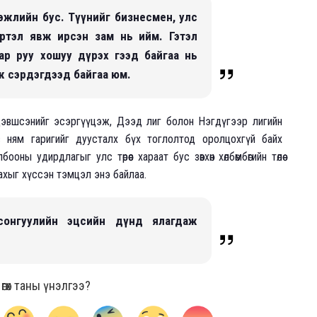
жлийн бус. Түүнийг бизнесмен, улс
үртэл явж ирсэн зам нь ийм. Гэтэл
албар руу хошуу дүрэх гээд байгаа нь
ж сэрдэгдээд байгаа юм.
р дэвшсэнийг эсэргүүцэж, Дээд лиг болон Нэгдүгээр лигийн
ас ням гаригийг дуусталх бүх тоглолтод оролцохгүй байх
бооны удирдлагыг улс төрөөс хараат бус зөвхөн хөлбөмбөгийн төлөө
ахыг хүссэн тэмцэл энэ байлаа.
сонгуулийн эцсийн дүнд ялагдаж
гөх таны үнэлгээ?