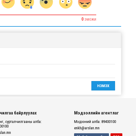
0
ЭМОЖИ
чилгаа байрлуулах
Мэдээллийн агентлаг
г, сурталчилгааны алба:
Мэдээний алба: 89400100
00100
enkh@arslan.mn
lan.mn