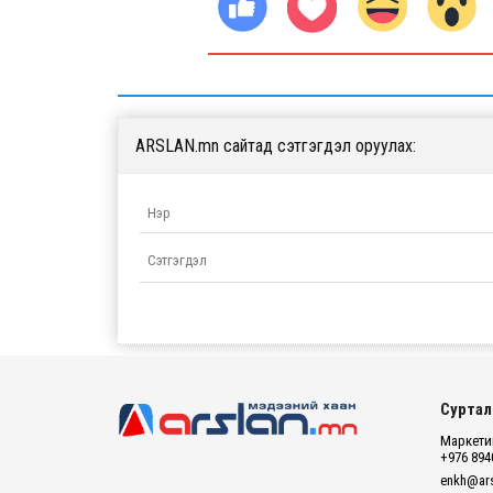
ARSLAN.mn сайтад сэтгэгдэл оруулах:
Суртал
Маркетин
+976 894
enkh@ars