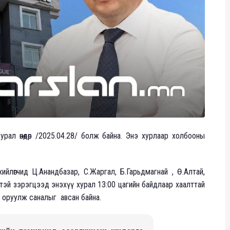
рал өнөөдөр /2025.04.28/ болж байна. Энэ хурлаар холбооны
хийлөгчид Ц.Анандбазар, С.Жаргал, Б.Гарьдмагнай , Ө.Алтай,
эй зэрэгцээд энэхүү хурал 13:00 цагийн байдлаар хаалттай
ь оруулж саналыг авсан байна.