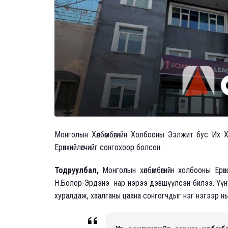
Монголын Хөлбөмбөгийн Холбооны Ээлжит бус Их Ху
Ерөнхийлөгчийг сонгохоор болсон.
Тодруулбал,
Монголын хөлбөмбөгийн холбооны Ерөн
Н.Болор-Эрдэнэ нар нэрээ дэвшүүлсэн билээ. Үүнт
хуралдаж, хаалганы цаана сонгогчдыг нэг нэгээр н