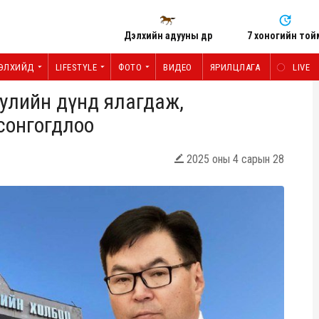
Дэлхийн адууны өдөр
7 хоногийн той
ЭЛХИЙД
LIFESTYLE
ФОТО
ВИДЕО
ЯРИЛЦЛАГА
LIVE
уулийн дүнд ялагдаж,
 сонгогдлоо
2025 оны 4 сарын 28
