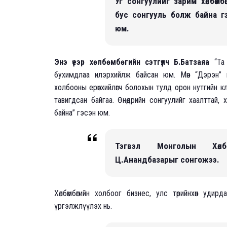
Уг сонгуулийг зарим хөлбөм
бус сонгууль болж байна г
юм.
Энэ үеэр хөлбөмбөгийн сэтгүүлч Б.Батзаяа
“Та 
бухимдлаа илэрхийлж байсан юм. Мөн “Дэрэн” кл
холбооны ерөнхийлөгч болохын тулд орон нутгийн клу
тавигдсан байгаа. Өнөөдрийн сонгуулийг хаалттай
байна” гэсэн юм.
Тэгвэл Монголын Хөлбөм
Ц.Анандбазарыг сонгожээ.
Хөлбөмбөгийн холбоог бизнес, улс төрийнхөн уди
үргэлжлүүлэх нь.