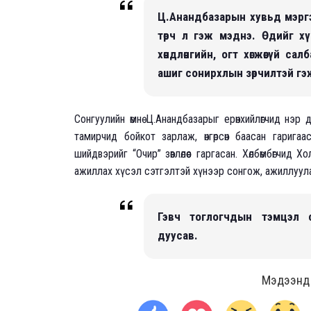
Ц.Анандбазарын хувьд мэргэ
төрч л гэж мэднэ. Өдийг х
хөндлөнгийн, огт хөгжөөгүй с
ашиг сонирхлын зөрчилтэй гэ
Сонгуулийн өмнө Ц.Анандбазарыг ерөнхийлөгчид нэ
тамирчид бойкот зарлаж, өнгөрсөн баасан гарига
шийдвэрийг “Очир” зөвлөлөөс гаргасан. Хөлбөмбөгчид Хол
ажиллах хүсэл сэтгэлтэй хүнээр сонгож, ажиллуул
Гэвч тоглогчдын тэмцэл 
дуусав.
Мэдээнд ө