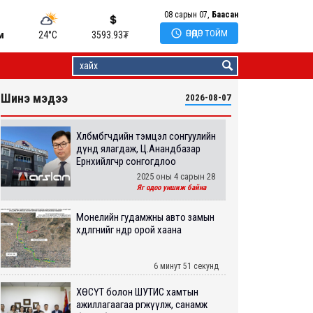
08 сарын 07,
Баасан

ӨНӨӨДӨР ТОЙМ
м
24°C
3593.93
₮
Шинэ мэдээ
2026-08-07
Хөлбөмбөгчдийн тэмцэл сонгуулийн
дүнд ялагдаж, Ц.Анандбазар
Ерөнхийлөгчөөр сонгогдлоо
2025 оны 4 сарын 28
Яг одоо уншиж байна
Монелийн гудамжны авто замын
хөдөлгөөнийг өнөөдөр орой хаана
6 минут 51 секунд
ХӨСҮТ болон ШУТИС хамтын
ажиллагаагаа өргөжүүлж, санамж