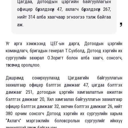
Цагдаа, дотоодын цэргийн байгууллагын
офицер бүрэлдэхүүн 47, ахлагч бүрэлдэхүүн 267,
нийт 314 алба хаагчаар эгнээгээ тэлж байгаа
аж.
Уг арга хэмжээнд ЦЕГ-ын дарга, Дотоодын цэргийн
командлагч, бригадын генерал Т.Сүхболд, Дотоод хэргийн их
сургуулийн захирал О.Зоригт болон алба хаагч, сонсогч,
төгсөгчид оролцлоо.
Дашрамд сонирхуулахад Цагдаагийн байгууллагын
захиалгаар офицер бэлтгэх дамжааг 47, цагдаа бэлтгэх
дамжааг 251, дотоодын цэргийн хамгаалалтын ажилтан
бэлтгэх дамжааг 20, Хил хамгаалах байгууллагын захиалгаар
офицер бэлтгэх дамжааг 32, хилчин бэлтгэх дамжааг 26, нийт
380 орчим сонсогч Дотоод хэргийн их сургуулийн харьяа
“Ахлагч” мэргэжлийн боловсролын сургуулийг ийнхүү
амжилттай төгсөж байгаа юм.