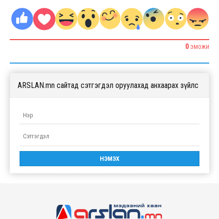
0
ЭМОЖИ
ARSLAN.mn сайтад сэтгэгдэл оруулахад анхаарах зүйлс