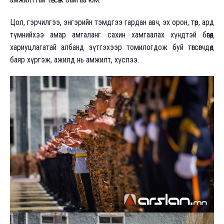
Цол, гэрчилгээ, энгэрийн тэмдгээ гардан авч, эх орон, төр, ард
түмнийхээ амар амгаланг сахин хамгаалах хүндтэй бөгөөд
хариуцлагатай албанд зүтгэхээр томилогдож буй төгсөгчдөдөө
баяр хүргэж, ажилд нь амжилт, хүслээ.