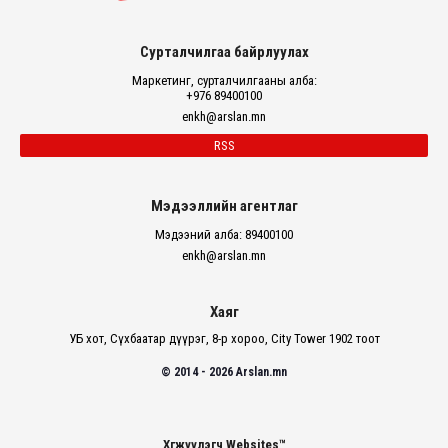
Сурталчилгаа байрлуулах
Маркетинг, сурталчилгааны алба:
+976 89400100
enkh@arslan.mn
RSS
Мэдээллийн агентлаг
Мэдээний алба: 89400100
enkh@arslan.mn
Хаяг
УБ хот, Сүхбаатар дүүрэг, 8-р хороо, City Tower 1902 тоот
© 2014 - 2026 Arslan.mn
Хөгжүүлэгч Websites™