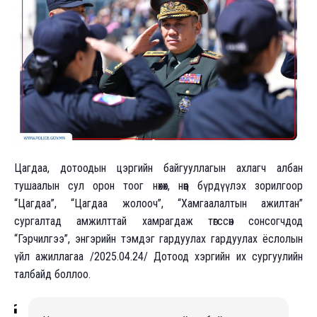
Цагдаа, дотоодын цэргийн байгууллагын ахлагч албан
тушаалын сул орон тоог нөхөх, нөөц бүрдүүлэх зорилгоор
“Цагдаа”, “Цагдаа жолооч”, “Хамгаалалтын ажилтан”
сургалтад амжилттай хамрагдаж төгссөн сонсогчдод
“Гэрчилгээ”, энгэрийн тэмдэг гардуулах гардуулах ёслолын
үйл ажиллагаа /2025.04.24/ Дотоод хэргийн их сургуулийн
талбайд боллоо.