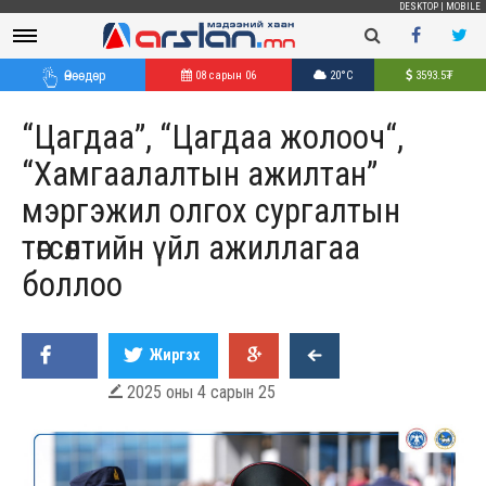
DESKTOP
|
MOBILE
Өнөөдөр
08 сарын 06
20°C
3593.5
₮
“Цагдаа”, “Цагдаа жолооч“,
“Хамгаалалтын ажилтан”
мэргэжил олгох сургалтын
төгсөлтийн үйл ажиллагаа
боллоо
Жиргэх
2025 оны 4 сарын 25
