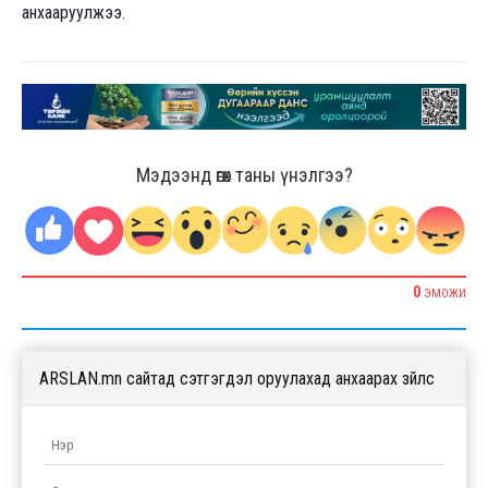
анхааруулжээ.
Мэдээнд өгөх таны үнэлгээ?
0
ЭМОЖИ
ARSLAN.mn сайтад сэтгэгдэл оруулахад анхаарах зүйлс