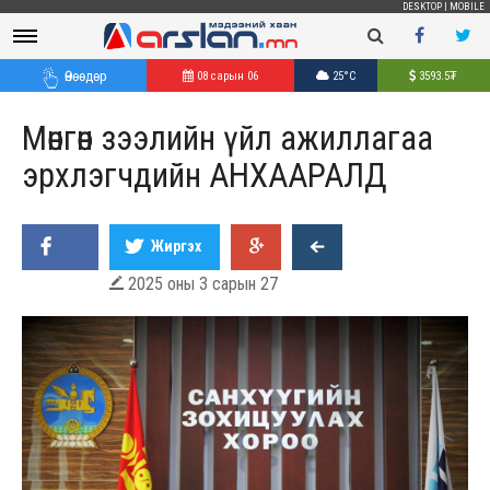
DESKTOP
|
MOBILE
Өнөөдөр
08 сарын 06
25°C
3593.5
₮
Мөнгөн зээлийн үйл ажиллагаа
эрхлэгчдийн АНХААРАЛД
Жиргэх
2025 оны 3 сарын 27
