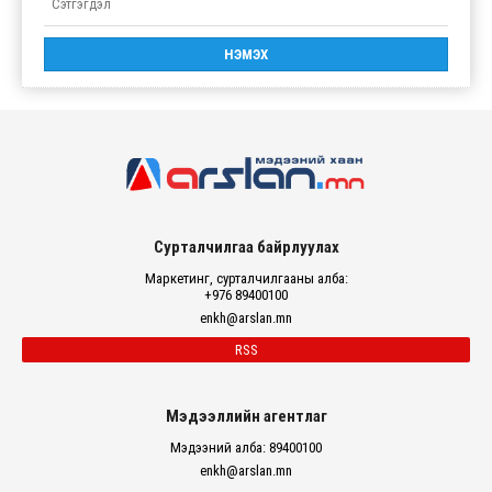
Сурталчилгаа байрлуулах
Маркетинг, сурталчилгааны алба:
+976 89400100
enkh@arslan.mn
RSS
Мэдээллийн агентлаг
Мэдээний алба: 89400100
enkh@arslan.mn