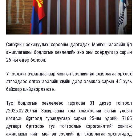
Санхүүгийн зохицуулах хорооны дэргэдэх Мөнгөн зээлийн үйл
ажиллагааны бодлогын зөвлөлийн энэ оны хоёрдугаар сарын
26-ны өдөр болсон.
Уг ээлжит хуралдаанаар мөнгөн зээлийн үйл ажиллагаа эрхлэх
этгээдээс олгох зээлийн хүүгийн дээд хэмжээ сарын 4.5 хувь
байхаар шийдвэрлэжээ.
Тус бодлогын зөвлөлөөс гаргасан 01 дүгээр тогтоол
/2025.02.26/-ыг Захиргааны хэм хэмжээний актын улсын
нэгдсэн бүртгэлд гуравдугаар сарын 25-ны өдрийн 7165
дугаарт бүртгэсэн тул тогтоолын хэрэгжилтийг хангаж
ажиллахыг нийт мөнгөн зээлийн үйл ажиллагаа эрхлэгчдэд