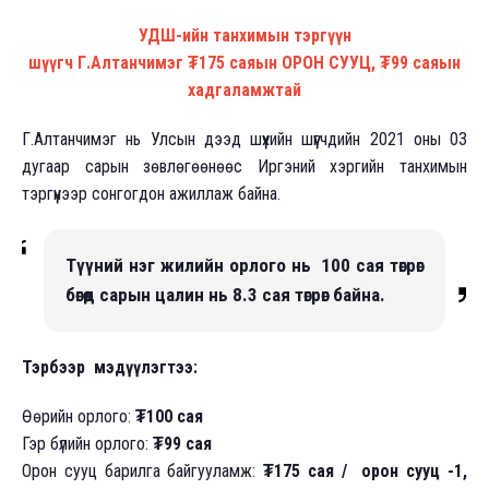
УДШ-ийн танхимын тэргүүн
шүүгч Г.Алтанчимэг ₮175 саяын ОРОН СУУЦ, ₮99 саяын
хадгаламжтай
Г.Алтанчимэг нь Улсын дээд шүүхийн шүүгчдийн 2021 оны 03
дугаар сарын зөвлөгөөнөөс Иргэний хэргийн танхимын
тэргүүнээр сонгогдон ажиллаж байна.
Түүний нэг жилийн орлого нь 100
сая төгрөг
бөгөөд сарын цалин нь 8.3 сая төгрөг байна.
Тэрбээр мэдүүлэгтээ:
Өөрийн орлого:
₮100 сая
Гэр бүлийн орлого:
₮99 сая
Орон сууц барилга байгууламж:
₮175 сая / орон сууц -1,