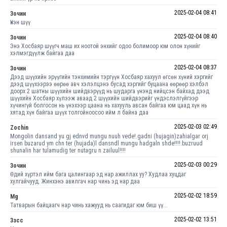
2025-02-04 08:41
Зочин
Үнэн шүү
2025-02-04 08:40
Зочин
Энэ Хосбаяр шүүгч маш их ноотой энхийг одоо болимоор юм олон хүнийг
хэлмэгдүүлж байгаа даа
2025-02-04 08:37
Зочин
Дээд шүүхийн эрүүгийн тэнхимийн тэргүүн Хосбаяр хахуул өгсөн хүний хэргийг
дээд шүүхээрээ өөрөө авч хэлэлцэнэ бусад хэргийг буцаана өөрөөр хэлбэл
доорх 2 шатны шүүхийн шийдвэрүүд нь шударга үнэнд нийцсэн байхад дээд
шүүхийн Хосбаяр хүлээж аваад 2 шүүхийн шийдвэрийг үндэслэлгүйгээр
хүчингүй болгосон нь үнэхээр цаана нь хахууль авсан байгаа юм цаад хүн нь
хятад хүн байгаа шүүх толгойноосоо ийм л байна даа
2025-02-03 02:49
Zochin
Mongolin dansand yu gj ednvd mungu nuuh vede!.gadni (hujagin)zahialgar orj
irsen buzarud ym chn ter (hujada)l dansndl mungu hadgaln shde!!!!.buzruud
shunalin har tulamudig ter nutagru n zailuul!!!!
2025-02-03 00:29
Зочин
Өдий хүртэл ийм бага цалингаар эд нар ажиллах уу? Худлаа хуцдаг
хулгайчууд. Жинхэнэ авилгач нар чинь эд нар даа
2025-02-02 18:59
Mg
Татварын байцаагч нар чинь хажууд нь саагидаг юм биш үү...
2025-02-02 13:51
Ззсс