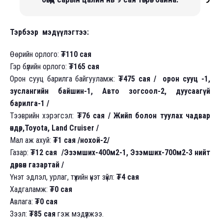
Тэрбээр мэдүүлэгтээ:
Өөрийн орлого:
₮110 сая
Гэр бүлийн орлого:
₮165 сая
Орон сууц барилга байгууламж:
₮475 сая / орон сууц -1,
зуслангийн байшин-1, Авто зогсоол-2, дуусаагүй
барилга-1 /
Тээврийн хэрэгсэл:
₮76 сая / Жийп болон туулах чадвар
өндөр,Toyota, Land Cruiser /
Мал аж ахуй:
₮1 сая /нохой-2/
Газар:
₮12 сая /Эзэмших-400м2-1, Эзэмших-700м2-3 нийт
дөрвөн газартай /
Үнэт эдлэл, урлаг, түүхийн үнэт зүйл:
₮4 сая
Хадгаламж:
₮0 сая
Авлага:
₮0 сая
Зээл:
₮85 сая
гэж мэдүүлжээ.