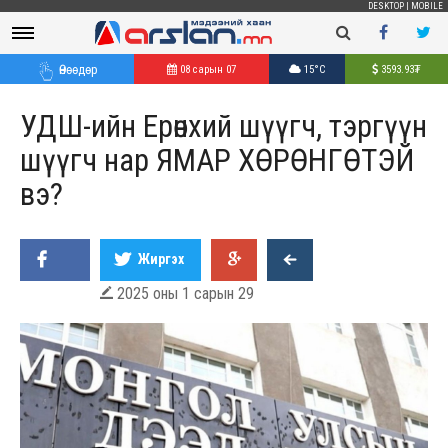
DESKTOP
|
MOBILE
Өнөөдөр
08 сарын 07
15°C
3593.93
₮
УДШ-ийн Ерөнхий шүүгч, тэргүүн
шүүгч нар ЯМАР ХӨРӨНГӨТЭЙ
вэ?
Жиргэх
2025 оны 1 сарын 29
