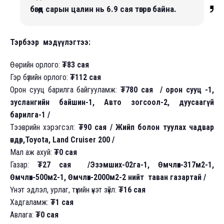
бөгөөд сарын цалин нь 6.9 сая төгрөг байна.
Тэрбээр мэдүүлэгтээ:
Өөрийн орлого:
₮83 сая
Гэр бүлийн орлого:
₮112 сая
Орон сууц барилга байгууламж:
₮780 сая
/ орон сууц -1,
зуслангийн байшин-1, Авто зогсоол-2, дуусаагүй
барилга-1 /
Тээврийн хэрэгсэл:
₮90 сая / Жийп болон туулах чадвар
өндөр,Toyota, Land Cruiser 200 /
Мал аж ахуй:
₮0 сая
Газар:
₮27 сая /Эзэмших-02га-1, Өмчлөх-317м2-1,
Өмчлөх-500м2-1, Өмчлөх-2000м2-2 нийт таван газартай /
Үнэт эдлэл, урлаг, түүхийн үнэт зүйл:
₮16 сая
Хадгаламж:
₮1 сая
Авлага:
₮0 сая