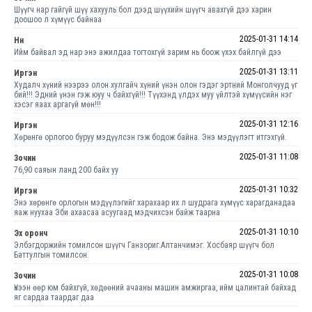
Шүүгч нар гайгүй шүү хахууль бол дээд шүүхийн шүүгч авахгүй дээ харин
доошоо л хүмүүс байнаа
2025-01-31 14:14
Нн
Ийм байвал эд нар энэ ажилдаа тогтохгүй зарим нь боож үхэх байлгүй дээ
2025-01-31 13:11
Иргэн
Худалч хүний нээрээ олон хулгайч хүний үнэн олон гэдэг эртний Монголчууд үг
бий!!! Эдний үнэн гэж юуу ч байхгүй!!! Түүхэнд үлдэх муу үйлтэй хүмүүсийн нэг
хэсэг яаах аргагүй мөн!!!
2025-01-31 12:16
Иргэн
Хөрөнгө орлогоо буруу мэдүүлсэн гэж бодож байна. Энэ мэдүүлэгт итгэхгүй.
2025-01-31 11:08
Зочин
76,90 саяын ланд 200 байх уу
2025-01-31 10:32
Иргэн
Энэ хөрөнгө орлогын мэдүүлэгийг харахаар их л шудрага хүмүүс харагданадаа
яаж нуухаа Эби ахаасаа асуугаад мэдчихсэн байж таарна
2025-01-31 10:10
Эх оронч
Элбэгдоржийн томилсон шүүгч Ганзориг.Алтанчимэг. Хосбаяр шүүгч бол
Баттулгын томилсон.
2025-01-31 10:08
Зочин
Үнээн өөр юм байхгүй, хөдөөний ачааны машин амжиргаа, ийм цалинтай байхад
яг сардаа таардаг даа