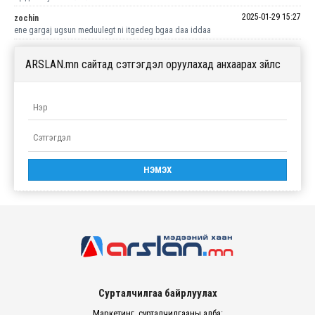
2025-01-29 15:27
zochin
ene gargaj ugsun meduulegt ni itgedeg bgaa daa iddaa
ARSLAN.mn сайтад сэтгэгдэл оруулахад анхаарах зүйлс
Сурталчилгаа байрлуулах
Маркетинг, сурталчилгааны алба: