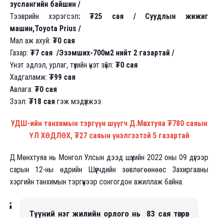
зуслангийн байшин /
Тээврийн хэрэгсэл
: ₮25 сая / Суудлын жижиг
машин,Toyota Prius /
Мал аж ахуй:
₮0 сая
Газар:
₮7 сая /Эзэмших-700м2 нийт 2 газартай /
Үнэт эдлэл, урлаг, түүхийн үнэт зүйл:
₮0 сая
Хадгаламж:
₮99 сая
Авлага:
₮0 сая
Зээл:
₮18 сая
гэж мэдүүлжээ.
УДШ-ийн танхимын тэргүүн шүүгч Д.Мөнхтуяа ₮780 саяын
ҮЛ ХӨДЛӨХ, ₮27 саяын үнэлгээтэй 5 газартай
Д.Мөнхтуяа нь Монгол Улсын дээд шүүхийн 2022 оны 09 дүгээр
сарын 12-ны өдрийн Шүүгчдийн зөвлөгөөнөөс Захиргааны
хэргийн танхимын тэргүүнээр сонгогдон ажиллаж байна.
Түүний нэг жилийн орлого нь 83 сая төгрөг