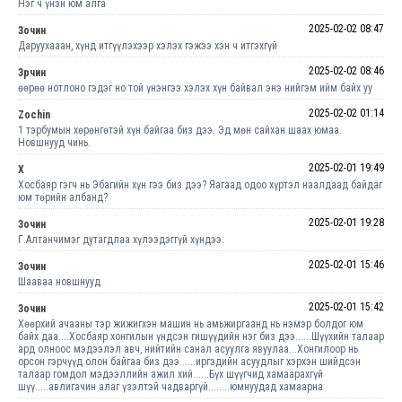
Нэг ч үнэн юм алга
2025-02-02 08:47
Зочин
Даруухааан, хүнд итгүүлэхээр хэлэх гэжээ хэн ч итгэхгүй
2025-02-02 08:46
Зрчин
өөрөө нотлоно гэдэг но той үнэнгээ хэлэх хүн байвал энэ нийгэм ийм байх уу
2025-02-02 01:14
Zochin
1 тэрбумын хөрөнгөтэй хүн байгаа биз дээ. Эд мөн сайхан шаах юмаа.
Новшнууд чинь.
2025-02-01 19:49
Х
Хосбаяр гэгч нь Эбагийн хүн гээ биз дээ? Яагаад одоо хүртэл наалдаад байдаг
юм төрийн албанд?
2025-02-01 19:28
Зочин
Г.Алтанчимэг дутагдлаа хүлээдэггүй хүндээ.
2025-02-01 15:46
Зочин
Шааваа новшнууд
2025-02-01 15:42
Зочин
Хөөрхий ачааны тэр жижигхэн машин нь амьжиргаанд нь нэмэр болдог юм
байх даа....Хосбаяр хонгилын үндсэн гишүүдийн нэг биз дээ......Шүүхийн талаар
ард олноос мэдээлэл авч, нийтийн санал асуулга явуулаа...Хонгилоор нь
орсон гэрчүүд олон байгаа биз дээ......иргэдийн асуудлыг хэрхэн шийдсэн
талаар гомдол мэдээллийн ажил хий......Бүх шүүгчид хамаарахгүй
шүү.....авлигачин алаг үзэлтэй чадваргүй........юмнуудад хамаарна