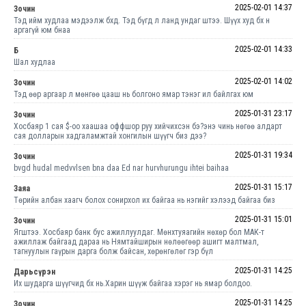
2025-02-01 14:37
Зочин
Тэд ийм худлаа мэдээлж бхд. Тэд бүгд л ланд ундаг штээ. Шүүх худ бх н
аргагүй юм бнаа
2025-02-01 14:33
Б
Шал худлаа
2025-02-01 14:02
Зочин
Тэд өөр аргаар л мөнгөө цааш нь болгоно ямар тэнэг ил байлгах юм
2025-01-31 23:17
Зочин
Хосбаяр 1 сая $-оо хаашаа оффшор руу хийчихсэн бэ?энэ чинь нөгөө алдарт
сая долларын хадгаламжтай хонгилын шүүгч биз дээ?
2025-01-31 19:34
Зочин
bvgd hudal medvvlsen bna daa Ed nar hurvhurungu ihtei baihaa
2025-01-31 15:17
Заяа
Төрийн албан хаагч болох сонирхол их байгаа нь нэгийг хэлээд байгаа биз
2025-01-31 15:01
Зочин
Ягштээ. Хосбаяр банк бус ажиллуулдаг. Мөнхтуяагийн нөхөр бол МАК-т
ажиллаж байгаад дараа нь Нямтайширын нөлөөгөөр ашигт малтмал,
тагнуулын гаүрын дарга болж байсан, хөрөнгөлөг гэр бүл
2025-01-31 14:25
Дарьсүрэн
Их шударга шүүгчид бх нь.Харин шүүж байгаа хэрэг нь ямар болдоо.
2025-01-31 14:25
Зочин