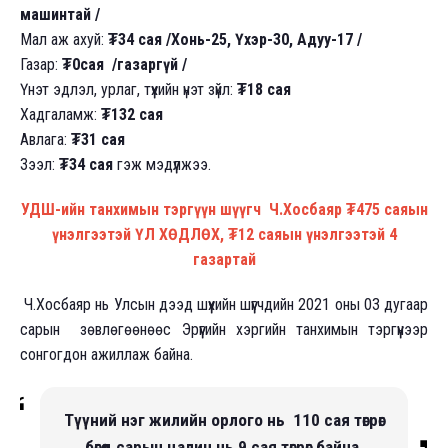
машинтай /
Мал аж ахуй:
₮34 сая /Хонь-25, Үхэр-30, Адуу-17 /
Газар:
₮0сая /газаргүй /
Үнэт эдлэл, урлаг, түүхийн үнэт зүйл:
₮18 сая
Хадгаламж:
₮132 сая
Авлага:
₮31 сая
Зээл:
₮34 сая
гэж мэдүүлжээ.
УДШ-ийн танхимын тэргүүн шүүгч Ч.Хосбаяр ₮475 саяын
үнэлгээтэй ҮЛ ХӨДЛӨХ, ₮12 саяын үнэлгээтэй 4
газартай
Ч.Хосбаяр нь Улсын дээд шүүхийн шүүгчдийн 2021 оны 03 дугаар
сарын зөвлөгөөнөөс Эрүүгийн хэргийн танхимын тэргүүнээр
сонгогдон ажиллаж байна.
Түүний нэг жилийн орлого нь 110 сая төгрөг
бөгөөд сарын цалин нь 9 сая төгрөг байна.