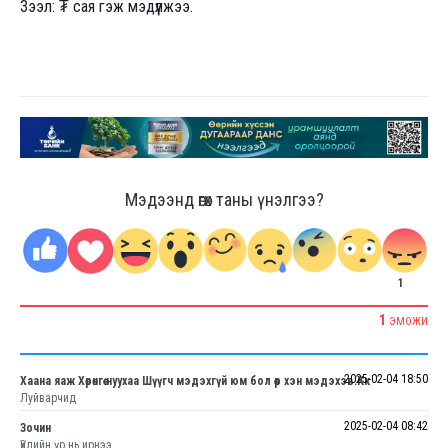
Зээл: ₮ сая гэж мэдүүлжээ.
Мэдээнд өгөх таны үнэлгээ?
1
1
ЭМОЖИ
2025-02-04 18:50
Хаана яаж Хөрөнгөө нуухаа Шүүгч мэдэхгүй юм бол өөр хэн мэдэхэв.Кк
Луйварчид
2025-02-04 08:42
Зочин
Үйлийн үр нь ирнээ