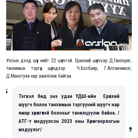
Улсын дээд шүүх нийт 22 шүүгчтэй. Ерөнхий шүүгчээр Д.Ганзориг,
танхимын тэргүүн шүүгчдээр Ч.Хосбаяр, Г.Алтанчимэг,
Д.Мөнхтуяа нар ажиллаж байгаа.
Тэгвэл бид энэ удаа УДШ-ийн Ерөнхий
шүүгч болон танхимын тэргүүний шүүгч нар
ямар хөрөнгөтэй болохыг танилцуулж байна. /
АТГ-т мэдүүлсэн 2023 оны Хөрөнгө орлогын
мэдүүлэг/