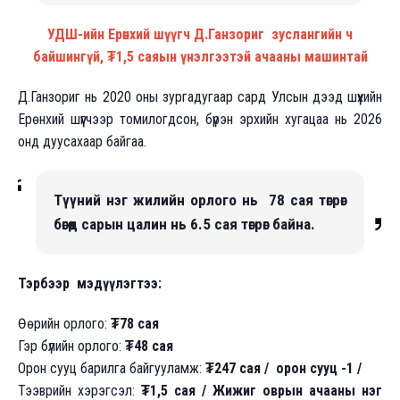
УДШ-ийн Ерөнхий шүүгч Д.Ганзориг зуслангийн ч
байшингүй, ₮1,5 саяын үнэлгээтэй ачааны машинтай
Д.Ганзориг нь 2020 оны зургадугаар сард Улсын дээд шүүхийн
Ерөнхий шүүгчээр томилогдсон, бүрэн эрхийн хугацаа нь 2026
онд дуусахаар байгаа.
Түүний нэг жилийн орлого нь 78 сая төгрөг
бөгөөд сарын цалин нь 6.5 сая төгрөг байна.
Тэрбээр мэдүүлэгтээ:
Өөрийн орлого:
₮78 сая
Гэр бүлийн орлого:
₮48 сая
Орон сууц барилга байгууламж:
₮247 сая / орон сууц -1 /
Тээврийн хэрэгсэл:
₮1,5 сая / Жижиг оврын ачааны нэг