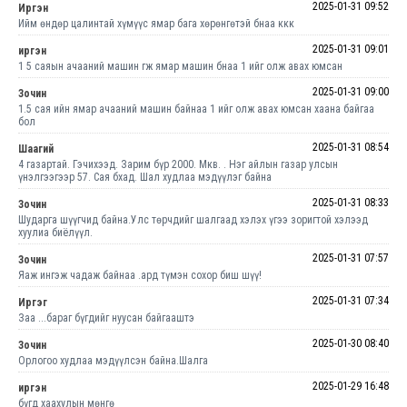
2025-01-31 09:52
Иргэн
Ийм өндөр цалинтай хүмүүс ямар бага хөрөнгөтэй бнаа ккк
2025-01-31 09:01
иргэн
1 5 саяын ачааний машин гж ямар машин бнаа 1 ийг олж авах юмсан
2025-01-31 09:00
Зочин
1.5 сая ийн ямар ачааний машин байнаа 1 ийг олж авах юмсан хаана байгаа
бол
2025-01-31 08:54
Шаагий
4 газартай. Гэчихээд. Зарим бүр 2000. Мкв. . Нэг айлын газар улсын
үнэлгээгээр 57. Сая бхад. Шал худлаа мэдүүлэг байна
2025-01-31 08:33
Зочин
Шударга шүүгчид байна.Улс төрчдийг шалгаад хэлэх үгээ зоригтой хэлээд
хуулиа биёлүүл.
2025-01-31 07:57
Зочин
Яаж ингэж чадаж байнаа .ард түмэн сохор биш шүү!
2025-01-31 07:34
Иргэг
Заа ...бараг бүгдийг нуусан байгааштэ
2025-01-30 08:40
Зочин
Орлогоо худлаа мэдүүлсэн байна.Шалга
2025-01-29 16:48
иргэн
бүгд хаахулын мөнгө