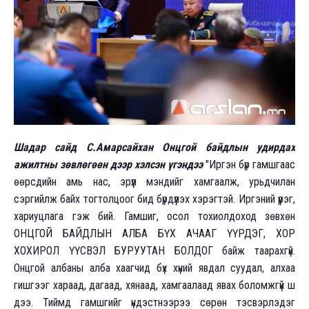
Шадар сайд С.Амарсайхан Онцгой байдлын удирдах
ажилтны зөвлөгөөн дээр хэлсэн үгэндээ
"Иргэн бүр гамшгаас
өөрсдийн амь нас, эрүүл мэндийг хамгаалж, урьдчилан
сэргийлж байх тогтолцоог бид бүрдүүлэх хэрэгтэй. Иргэний үүрэг,
хариуцлага гэж бий. Гамшиг, осол тохиолдоход зөвхөн
ОНЦГОЙ БАЙДЛЫН АЛБА БҮХ АЧААГ ҮҮРДЭГ, ХОР
ХОХИРОЛ ҮҮСВЭЛ БУРУУТАН БОЛДОГ байж таарахгүй.
Онцгой албаны алба хаагчид бүх хүний явдал суудал, алхаа
гишгээг хараад, дагаад, хянаад, хамгаалаад явах боломжгүй шүү
дээ. Тиймд гамшгийг үндэстнээрээ сөрөн тэсвэрлэдэг