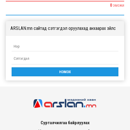
0
ЭМОЖИ
ARSLAN.mn сайтад сэтгэгдэл оруулахад анхаарах зүйлс
Сурталчилгаа байрлуулах