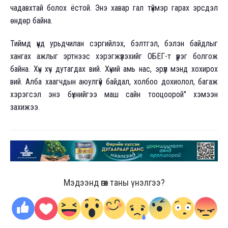
чадавхтай болох ёстой. Энэ хавар гал түймэр гарах эрсдэл
өндөр байна.
Тиймд үүнд урьдчилан сэргийлэх, бэлтгэл, бэлэн байдлыг
хангах ажлыг эртнээс хэрэгжүүлэхийг ОБЕГ-т үүрэг болгож
байна. Хүн хүч дутагдах вий. Хүний амь нас, эрүүл мэнд хохирох
вий. Алба хаагчдын аюулгүй байдал, холбоо дохиолол, багаж
хэрэгсэл энэ бүхнийгээ маш сайн тооцоорой" хэмээн
захижээ.
Мэдээнд өгөх таны үнэлгээ?