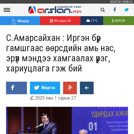
DESKTOP
|
MOBILE
Өнөөдөр
08 сарын 06
17°C
3593.5
₮
С.Амарсайхан : Иргэн бүр
гамшгаас өөрсдийн амь нас,
эрүүл мэндээ хамгаалах үүрэг,
хариуцлага гэж бий
Жиргэх
2025 оны 1 сарын 27
