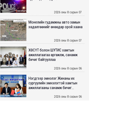
2026 оны 8 сарын 07
Монелийн гудамжны авто замын
хөдөлгөөнийг өнөөдөр орой хаана
2026 оны 8 сарын 07
ХӨСҮТ болон ШУТИС хамтын
ажиллагаагаа өргөжүүлж, санамж
бичиг байгууллаа
2026 оны 8 сарын 06
Нэгдүгээр эмнэлэг Жинаны их
сургуулийн эмнэлэгтэй хамтын
ажиллагааны санамж бичиг...
2026 оны 8 сарын 06
Нийслэлийн ИТХ-аар “Сэлбэ
ухаалаг хот”, агаарын бохирдол
зэрэг асуудлыг хэлэлцэж ...