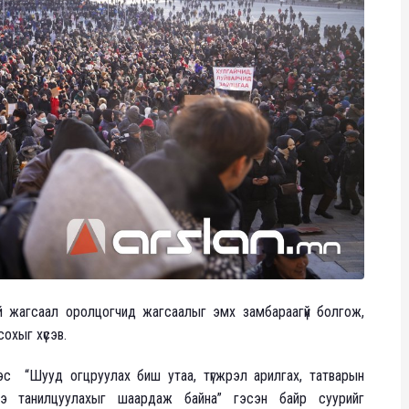
й жагсаал оролцогчид жагсаалыг эмх замбараагүй болгож,
охыг хүсэв.
эс “Шууд огцруулах биш утаа, түгжрэл арилгах, татварын
ээ танилцуулахыг шаардаж байна” гэсэн байр суурийг