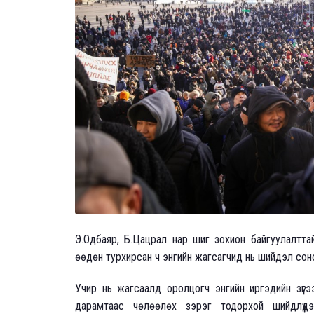
Э.Одбаяр, Б.Цацрал нар шиг зохион байгуулалтта
өөдөн турхирсан ч энгийн жагсагчид нь шийдэл сонс
Учир нь жагсаалд оролцогч энгийн иргэдийн зүгэ
дарамтаас чөлөөлөх зэрэг тодорхой шийдлүүд