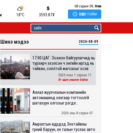
08 сарын 09,
Ням

ӨНӨӨДӨР ТОЙМ
м
18°C
3593.87
₮
Шинэ мэдээ
2026-08-09
17:00 ЦАГ: Зохион байгуулагчид нь
турхирч эхэлсэн ч энгийн иргэд нь
тайван, соёлтой жагсахыг хүсэв
2025 оны 1 сарын 11
Яг одоо уншиж байна
Аялал жуулчлалын компанийн
автомашинд хязгаар тогтоолгүй
шатахуун олгохыг үүрэгдл...
2026 оны 8 сарын 07
Амралтын өдрүүдэд Энхтайвны
гүүрний баруун, зүүн талын туслах авто