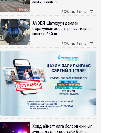
замыг хааж, за...
2026 оны 8 сарын 07
АҮЭБЯ: Шатахуун дамлан
борлуулсан хоёр зөрчлийг илрүүлэн
шалгаж байна
2026 оны 8 сарын 07
Ховд аймагт алга болсон охиныг
зургаа дахь өдрөө хайж байна