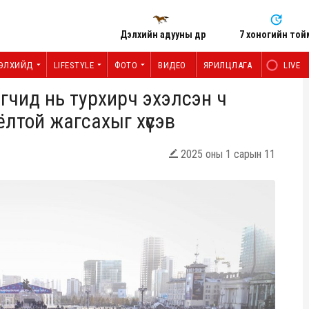
Дэлхийн адууны өдөр
7 хоногийн той
ЭЛХИЙД
LIFESTYLE
ФОТО
ВИДЕО
ЯРИЛЦЛАГА
LIVE
агчид нь турхирч эхэлсэн ч
ёлтой жагсахыг хүсэв
2025 оны 1 сарын 11
