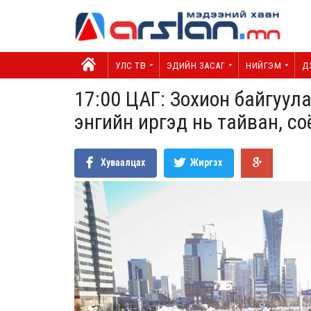
УЛС ТӨР
ЭДИЙН ЗАСАГ
НИЙГЭМ
Д
17:00 ЦАГ: Зохион байгуул
энгийн иргэд нь тайван, со
Хуваалцах
Жиргэх