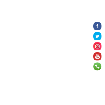
2026 оны 8 сарын 06
БИЧЛЭГ: Завьт эргүүлүүд голд живж
байсан иргэнийг аврав
2026 оны 8 сарын 06
Нэгдүгээр хорооллын арын
автозамыг өнөөдөр 23:00 цагаас
хаана
2026 оны 8 сарын 06
Д.Амарбаясгалан: Шатахууны
хомдсол бол өөрөө төрийн
бодлогын хомсдол
2026 оны 8 сарын 06
АИ-92 авто бензиний үнэ 2840
төгрөг болж, өмнөх оны мөн үеэс 9.7
хувиар, өмнөх са...