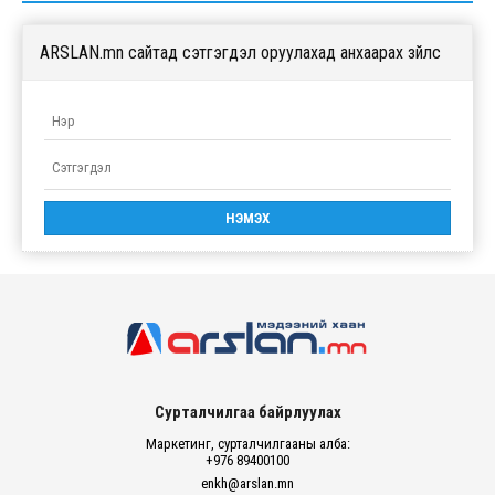
ARSLAN.mn сайтад сэтгэгдэл оруулахад анхаарах зүйлс
Сурталчилгаа байрлуулах
Маркетинг, сурталчилгааны алба:
+976 89400100
enkh@arslan.mn