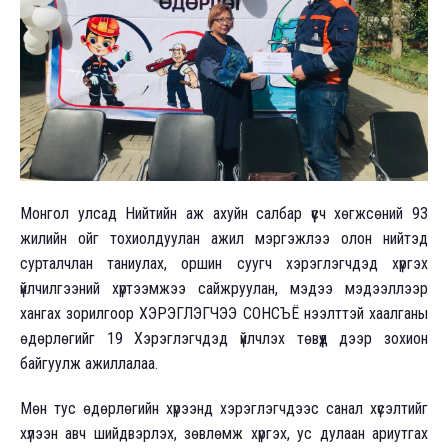
Монгол улсад Нийтийн аж ахуйн салбар үүсч хөгжсөний 93
жилийн ойг тохиолдуулан ажил мэргэжлээ олон нийтэд
сурталчлан таниулах, оршин суугч хэрэглэгчдэд хүргэх
үйлчилгээний хүртээмжээ сайжруулан, мэдээ мэдээллээр
хангах зорилгоор ХЭРЭГЛЭГЧЭЭ СОНСЪЁ нээлттэй хаалганы
өдөрлөгийг 19 Хэрэглэгчдэд үйлчлэх төвүүд дээр зохион
байгуулж ажиллалаа.
Мөн тус өдөрлөгийн хүрээнд хэрэглэгчдээс санал хүсэлтийг
хүлээн авч шийдвэрлэх, зөвлөмж хүргэх, ус дулаан ариутгах