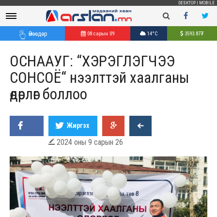
DESKTOP
|
MOBILE
Өнөөдөр
08 сарын 09
14°C
3593.87
₮
ОСНААУГ: “ХЭРЭГЛЭГЧЭЭ
СОНСОЁ“ нээлттэй хаалганы
өдөрлөг боллоо
Жиргэх
2024 оны 9 сарын 26
