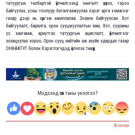
татуургын төлбөртэй үйлчилгээнд хөнгөлт үзүүлэх, гэрээ
байгуулах, усны тоолуур баталгаажуулах зэрэг арга хэмжээг
газар дээр нь хүргэж ажиллалаа. Зохион байгуулсан: Хот
байгуулалт, барилга, орон сууцжуулалтын яам, Хот, суурины
ус хангамж, ариутгах татуургын ашиглалт, үйлчилгээг
зохицуулах хороо, Орон сууц нийтийн аж ахуйн удирдах газар
ОНӨААТҮГ болон Хэрэглэгчдэд үйлчлэх төвүүд
Мэдээнд өгөх таны үнэлгээ?
0
ЭМОЖИ