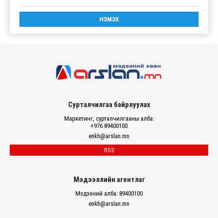
Сурталчилгаа байрлуулах
Маркетинг, сурталчилгааны алба:
+976 89400100
enkh@arslan.mn
RSS
Мэдээллийн агентлаг
Мэдээний алба: 89400100
enkh@arslan.mn