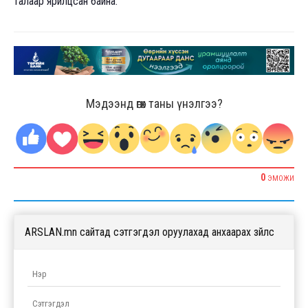
талаар ярилцсан байна.
Мэдээнд өгөх таны үнэлгээ?
0
ЭМОЖИ
ARSLAN.mn сайтад сэтгэгдэл оруулахад анхаарах зүйлс