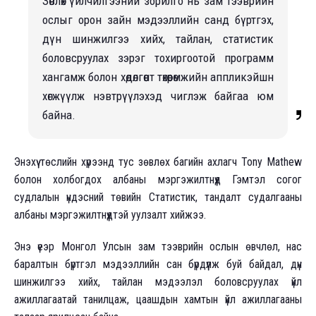
Зөвлөх үйлчилгээний зорилго нь зам тээврийн
ослыг орон зайн мэдээллийн санд бүртгэх,
дүн шинжилгээ хийх, тайлан, статистик
боловсруулах зэрэг тохиргоотой программ
хангамж болон хөдөлгөөнт төхөөрөмжийн аппликэйшн
хөгжүүлж нэвтрүүлэхэд чиглэж байгаа юм
байна.
Энэхүү төслийн хүрээнд тус зөвлөх багийн ахлагч Tony Mathew
болон холбогдох албаны мэргэжилтнүүд Гэмтэл согог
судлалын үндэсний төвийн Статистик, тандалт судалгааны
албаны мэргэжилтнүүдтэй уулзалт хийжээ.
Энэ үеэр Монгол Улсын зам тээврийн ослын өвчлөл, нас
баралтын бүртгэл мэдээллийн сан бүрдүүлж буй байдал, дүн
шинжилгээ хийх, тайлан мэдээлэл боловсруулах үйл
ажиллагаатай танилцаж, цаашдын хамтын үйл ажиллагааны