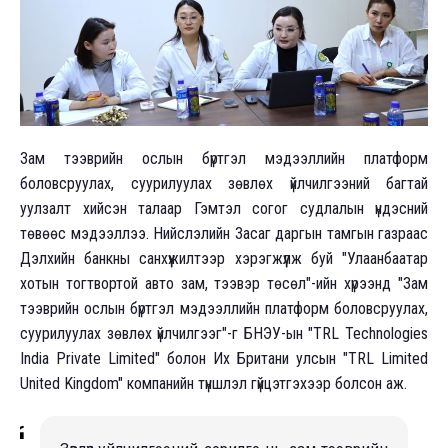
Зам тээврийн ослын бүртгэл мэдээллийн платформ
боловсруулах, суурилуулах зөвлөх үйлчилгээний багтай
уулзалт хийсэн талаар Гэмтэл согог судлалын үндэсний
төвөөс мэдээллээ. Нийслэлийн Засаг даргын тамгын газраас
Дэлхийн банкны санхүүжилтээр хэрэгжүүлж буй "Улаанбаатар
хотын тогтвортой авто зам, тээвэр төсөл"-ийн хүрээнд "Зам
тээврийн ослын бүртгэл мэдээллийн платформ боловсруулах,
суурилуулах зөвлөх үйлчилгээг"-г БНЭУ-ын "TRL Technologies
India Private Limited" болон Их Британи улсын "TRL Limited
United Kingdom" компанийн түншлэл гүйцэтгэхээр болсон аж.