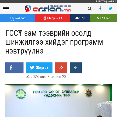
DESKTOP
|
MOBILE
Өнөөдөр
08 сарын 09
18°C
3593.87
₮
ГССҮТ зам тээврийн осолд
шинжилгээ хийдэг программ
нэвтрүүлнэ
Жиргэх
2024 оны 8 сарын 23
