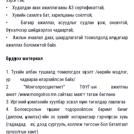
зэрэгтэй;
• Худалдан авах ажиллагааны А3 сертификаттай;
• Хувийн сахилга бат, харилцааны соёлтой;
• Багаар ажиллах, асуудлыг судлан үзэж, оновчтой,
бүтээлчээр шийдвэрлэх чадвартай;
• Ажлын ачаалал даах, шаардлагатай тохиолдолд илүү цагаар
ажиллах боломжтой байх.
Бүрдүүлэх материал
1. Тухайн албан тушаалд томилогдох хүсэлт /өөрийн мэдлэг,
ур чадвараа илэрхийлсэн байх/
2. "Монголросцветмет" ТӨҮГ-ын ажилтны
анкет /www.mongolros.mn сайтаас маягт татаж бөглөнө.
3. Иргэний үнэмлэхийн хуулбар эсвэл хүчин төгөлдөр лавлагаа
4. Боловсролын түвшинг тодорхойлсон баримт бичиг
(диплом, үнэмлэх)-ийн эх хувийг нотариатаар гэрчлүүлсэн хувь
(гадаадад их, дээд сургууль, коллеж төгссөн бол баталгаат
орчуулгын хамт)