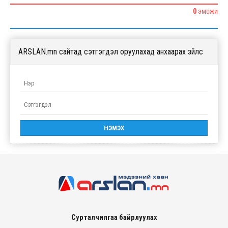
0
ЭМОЖИ
ARSLAN.mn сайтад сэтгэгдэл оруулахад анхаарах зүйлс
Сурталчилгаа байрлуулах