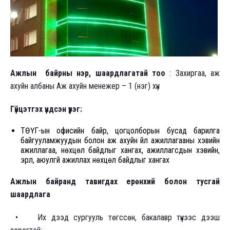
Ажлын байрны нэр, шаардлагатай тоо
: Захиргаа, аж
ахуйн албаны Аж ахуйн менежер – 1 (нэг) хүн
Гүйцэтгэх үндсэн үүрэг:
ТӨҮГ-ын офисийн байр, цогцолборын бусад барилга
байгууламжуудын болон аж ахуйн үйл ажиллагааны хэвийн
ажиллагаа, нөхцөл байдлыг хангах, ажиллагсдын хэвийн,
эрүүл, аюулгүй ажиллах нөхцөл байдлыг хангах
Ажлын байранд тавигдах ерөнхий болон тусгай
шаардлага
• Их дээд сургууль төгссөн, бакалавр түүнээс дээш