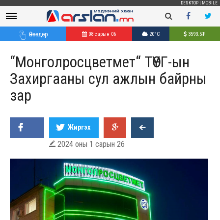
DESKTOP
|
MOBILE
Өнөөдөр
08 сарын 06
20°C
3593.5
₮
“Монголросцветмет“ ТӨҮГ-ын
Захиргааны сул ажлын байрны
зар
Жиргэх
2024 оны 1 сарын 26
