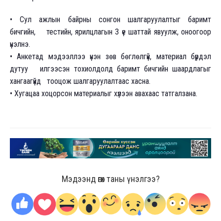
• Сул ажлын байрны сонгон шалгаруулалтыг баримт
бичгийн, тестийн, ярилцлагын 3 үе шаттай явуулж, оноогоор
үнэлнэ.
• Анкетад мэдээллээ үнэн зөв бөглөлгүй, материал бүрдэл
дутуу илгээсэн тохиолдолд баримт бичгийн шаардлагыг
хангаагүйд тооцож шалгаруулалтаас хасна.
• Хугацаа хоцорсон материалыг хүлээн авахаас татгалзана.
Мэдээнд өгөх таны үнэлгээ?