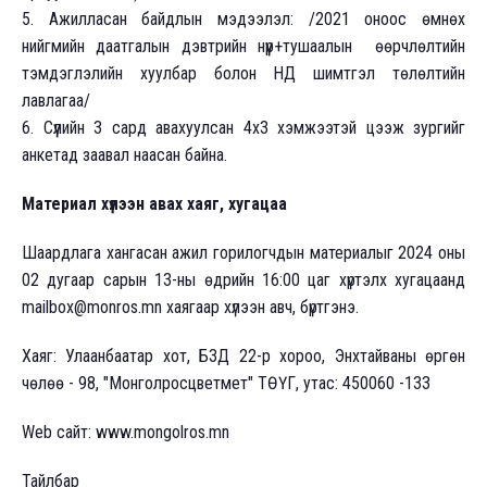
5. Ажилласан байдлын мэдээлэл: /2021 оноос өмнөх
нийгмийн даатгалын дэвтрийн нүүр+тушаалын өөрчлөлтийн
тэмдэглэлийн хуулбар болон НД шимтгэл төлөлтийн
лавлагаа/
6. Сүүлийн 3 сард авахуулсан 4х3 хэмжээтэй цээж зургийг
анкетад заавал наасан байна.
Материал хүлээн авах хаяг, хугацаа
Шаардлага хангасан ажил горилогчдын материалыг 2024 оны
02 дугаар сарын 13-ны өдрийн 16:00 цаг хүртэлх хугацаанд
mailbox@monros.mn хаягаар хүлээн авч, бүртгэнэ.
Хаяг: Улаанбаатар хот, БЗД 22-р хороо, Энхтайваны өргөн
чөлөө - 98, "Монголросцветмет" ТӨҮГ, утас: 450060 -133
Web сайт: www.mongolros.mn
Тайлбар