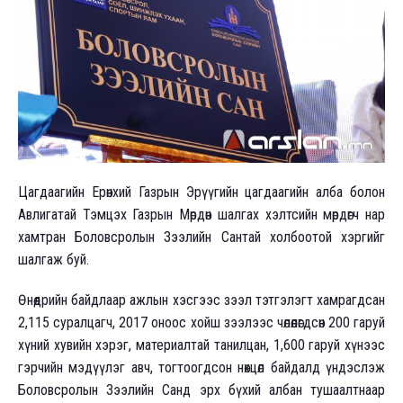
Цагдаагийн Ерөнхий Газрын Эрүүгийн цагдаагийн алба болон
Авлигатай Тэмцэх Газрын Мөрдөн шалгах хэлтсийн мөрдөгч нар
хамтран Боловсролын Зээлийн Сантай холбоотой хэргийг
шалгаж буй.
Өнөөдрийн байдлаар ажлын хэсгээс зээл тэтгэлэгт хамрагдсан
2,115 суралцагч, 2017 оноос хойш зээлээс чөлөөлөгдсөн 200 гаруй
хүний хувийн хэрэг, материалтай танилцан, 1,600 гаруй хүнээс
гэрчийн мэдүүлэг авч, тогтоогдсон нөхцөл байдалд үндэслэж
Боловсролын Зээлийн Санд эрх бүхий албан тушаалтнаар