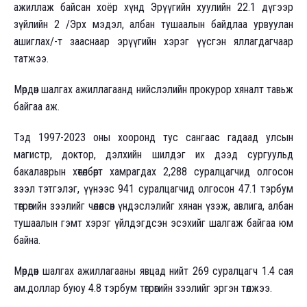
ажиллаж байсан хоёр хүнд Эрүүгийн хуулийн 22.1 дүгээр
зүйлийн 2 /Эрх мэдэл, албан тушаалын байдлаа урвуулан
ашиглах/-т зааснаар эрүүгийн хэрэг үүсгэн яллагдагчаар
татжээ.
Мөрдөн шалгах ажиллагаанд нийслэлийн прокурор хяналт тавьж
байгаа аж.
Тэд 1997-2023 оны хооронд тус сангаас гадаад улсын
магистр, доктор, дэлхийн шилдэг их дээд сургуульд
бакалаврын хөтөлбөрт хамрагдах 2,288 суралцагчид олгосон
зээл тэтгэлэг, үүнээс 941 суралцагчид олгосон 47.1 тэрбум
төгрөгийн зээлийг чөлөөлсөн үндэслэлийг хянан үзэж, авлига, албан
тушаалын гэмт хэрэг үйлдэгдсэн эсэхийг шалгаж байгаа юм
байна.
Мөрдөн шалгах ажиллагааны явцад нийт 269 суралцагч 1.4 сая
ам.доллар буюу 4.8 тэрбум төгрөгийн зээлийг эргэн төлжээ.