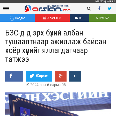
DESKTOP
|
MOBILE
Өнөөдөр
08 сарын 08
18°C
3593.87
₮
БЗС-д д эрх бүхий албан
тушаалтнаар ажиллаж байсан
хоёр хүнийг яллагдагчаар
татжээ
Жиргэх
2024 оны 6 сарын 05
