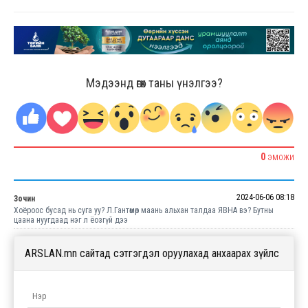
Мэдээнд өгөх таны үнэлгээ?
0
ЭМОЖИ
2024-06-06 08:18
Зочин
Хоёроос бусад нь суга уу? Л.Гантөмөр маань альхан талдаа ЯВНА вэ? Бутны
цаана нуугдаад нэг л ёозгүй дээ
ARSLAN.mn сайтад сэтгэгдэл оруулахад анхаарах зүйлс