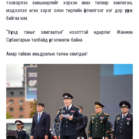
тээвэрлэх зөвшөөрлийг хэрхэн авах талаар зөвлөгөө,
мэдээлэл өгөх зэрэг олон төрлийн үйлчилгээг нэг дор үзүүлж
байгаа юм.
“Хүүхэд таныг хамгаалъя” нээлттэй өдөрлөг Жанжин
Сүхбаатарын талбайд үргэлжилж байна.
Амар тайван амьдралын төлөө хамтдаа!