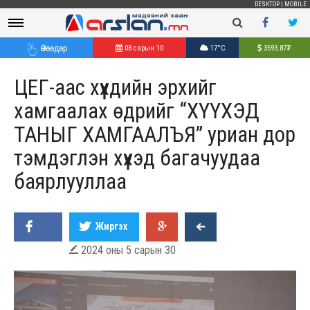
DESKTOP
|
MOBILE
Өнөөдөр
08 сарын 10
17°C
3593.87
₮
ЦЕГ-аас хүүхдийн эрхийг
хамгаалах өдрийг “ХҮҮХЭД
ТАНЫГ ХАМГААЛЪЯ” уриан дор
тэмдэглэн хүүхэд багачуудаа
баярлууллаа
Жиргэх
2024 оны 5 сарын 30
