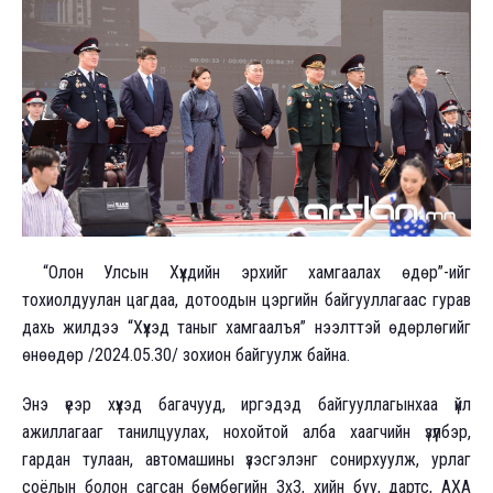
“Олон Улсын Хүүхдийн эрхийг хамгаалах өдөр”-ийг
тохиолдуулан цагдаа, дотоодын цэргийн байгууллагаас гурав
дахь жилдээ “Хүүхэд таныг хамгаалъя” нээлттэй өдөрлөгийг
өнөөдөр /2024.05.30/ зохион байгуулж байна.
Энэ үеэр хүүхэд багачууд, иргэдэд байгууллагынхаа үйл
ажиллагааг танилцуулах, нохойтой алба хаагчийн үзүүлбэр,
гардан тулаан, автомашины үзэсгэлэнг сонирхуулж, урлаг
соёлын болон сагсан бөмбөгийн 3x3, хийн буу, дартс, АХА