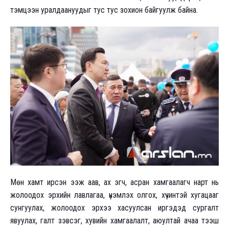
тэмцээн уралдаануудыг тус тус зохион байгуулж байна.
Мөн хамт ирсэн ээж аав, ах эгч, асран хамгаалагч нарт нь
жолоодох эрхийн лавлагаа, үнэмлэх олгох, хүчинтэй хугацааг
сунгуулах, жолоодох эрхээ хасуулсан иргэдэд сургалт
явуулах, галт зэвсэг, хувийн хамгаалалт, аюултай ачаа тээш