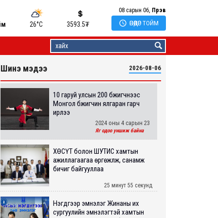
08 сарын 06,
Пүрэв

ӨНӨӨДӨР ТОЙМ
йм
26°C
3593.5
₮
Шинэ мэдээ
2026-08-06
10 гаруй улсын 200 бүжигчнээс
Монгол бүжигчин ялгаран гарч
ирлээ
2024 оны 4 сарын 23
Яг одоо уншиж байна
ХӨСҮТ болон ШУТИС хамтын
ажиллагаагаа өргөжүүлж, санамж
бичиг байгууллаа
25 минут 55 секунд
Нэгдүгээр эмнэлэг Жинаны их
сургуулийн эмнэлэгтэй хамтын