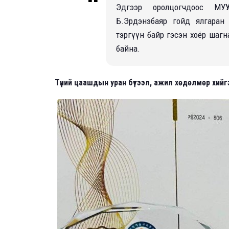
Эдгээр оролцогчдоос МУ
Б.Эрдэнэбаяр гойд ялгаран
тэргүүн байр гэсэн хоёр шагн
байна.
Түүний цаашдын уран бүтээл, ажил хөдөлмөр хийг