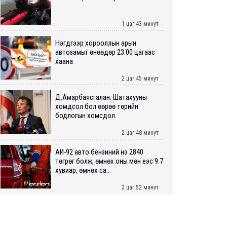
1 цаг 43 минут
Нэгдүгээр хорооллын арын
автозамыг өнөөдөр 23:00 цагаас
хаана
2 цаг 45 минут
Д.Амарбаясгалан: Шатахууны
хомдсол бол өөрөө төрийн
бодлогын хомсдол
2 цаг 48 минут
АИ-92 авто бензиний үнэ 2840
төгрөг болж, өмнөх оны мөн үеэс 9.7
хувиар, өмнөх са...
2 цаг 52 минут
ШУУРХАЙ: Туул голд 13 настай
хүүхэд живж, эрэн хайх ажиллагаа
үргэлжилж байна