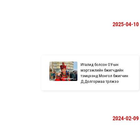
2025-04-10
Италид болсон ОУ-ын
мэргэжлийн бүжигчдийн
тэмцээнд Монгол бүжигчин
Д.Долгормаа түрүүлжээ
2024-02-09