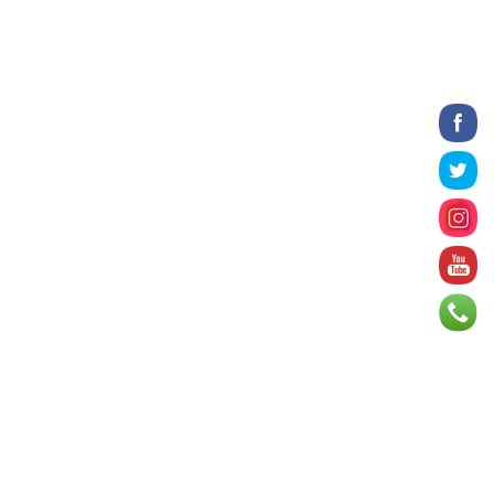
3 цаг 8 минут
Татварын өртэй шатахуун
импортлогч ААН-үүдийн дансыг
битүүмжлэхгүй
3 цаг 21 минут
Нийслэлийн цэцэрлэгийн цахим
бүртгэл энэ сарын 10-нд эхэлнэ
3 цаг 47 минут
Өнөр хороолол болон
Баянхошууны авто замын барилгын
ажлын нийт гүйцэтгэл 74.5 хув...
3 цаг 52 минут
Монгол-Алтай, Хөвсгөлийн
уулархаг нутаг, Дорнод-
Дарьгангын тал нутгаар дуу
цахилг...