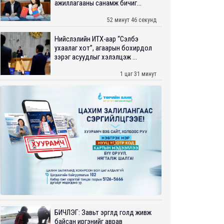
ажиллагааны санамж бичиг...
52 минут 46 секунд
Нийслэлийн ИТХ-аар “Сэлбэ
ухаалаг хот”, агаарын бохирдол
зэрэг асуудлыг хэлэлцэж ...
1 цаг 31 минут
БИЧЛЭГ: Завьт эргүүлүүд голд живж
байсан иргэнийг аврав