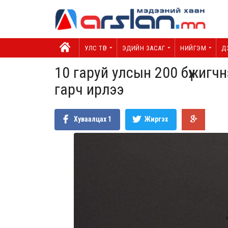
УЛС ТӨР
ЭДИЙН ЗАСАГ
НИЙГЭМ
Д
10 гаруй улсын 200 бүжигч
гарч ирлээ
Хуваалцах
1
Жиргэх