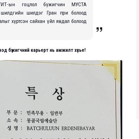
ҮУИТ-ын гоцлол бүжигчин МУСТА
 шилдгийн шилдэг Гран при болоод
алыг хүртсэн сайхан үйл явдал болоод
ээд бүжигчний карьерт нь амжилт хүсье!