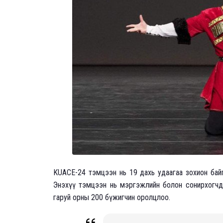
KUACE-24 тэмцээн нь 19 дахь удаагаа зохион байг
Энэхүү тэмцээн нь мэргэжлийн болон сонирхогчды
гаруй орны 200 бүжигчин оролцлоо.