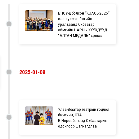
БНСУ-д болсон “KUACE-2025“
олон улсын бүжгийн
уралдаанд Сүхбаатар
аймгийн НАРНЫ ХҮҮХДҮҮД
“АЛТАН МЕДАЛЬ“ хүртлээ
2025-01-08
Улаанбаатар театрын гоцлол
бүжигчин, СТА
Б.Норовбанзад Сүхбаатарын
одонгоор шагнагдлаа