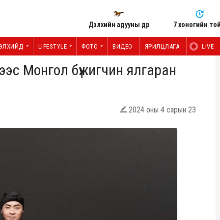
Дэлхийн адууны өдөр
7 хоногийн то
ЭЛХИЙД
LIFESTYLE
ФОТО
ВИДЕО
ЯРИЛЦЛАГА
LIVE
нээс Монгол бүжигчин ялгаран
2024 оны 4 сарын 23
