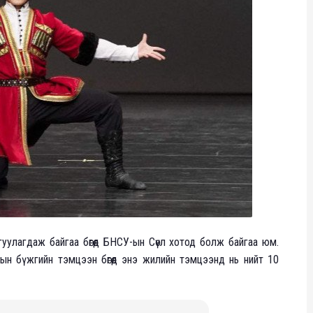
уулагдаж байгаа бөгөөд БНСУ-ын Сөүл хотод болж байгаа юм.
н бүжгийн тэмцээн бөгөөд энэ жилийн тэмцээнд нь нийт 10