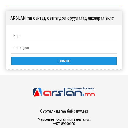
ARSLAN.mn сайтад сэтгэгдэл оруулахад анхаарах зүйлс
Сурталчилгаа байрлуулах
Маркетинг, сурталчилгааны алба:
+976 89400100