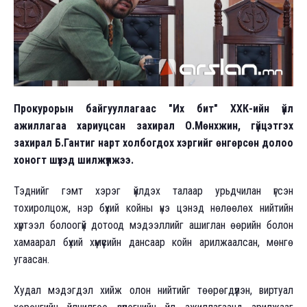
Прокурорын байгууллагаас "Их бит" ХХК-ийн үйл
ажиллагаа хариуцсан захирал О.Мөнхжин, гүйцэтгэх
захирал Б.Гантиг нарт холбогдох хэргийг өнгөрсөн долоо
хоногт шүүхэд шилжүүлжээ.
Тэднийг гэмт хэрэг үйлдэх талаар урьдчилан үгсэн
тохиролцож, нэр бүхий койны үнэ цэнэд нөлөөлөх нийтийн
хүртээл болоогүй дотоод мэдээллийг ашиглан өөрийн болон
хамаарал бүхий хүмүүсийн дансаар койн арилжаалсан, мөнгө
угаасан.
Худал мэдэгдэл хийж олон нийтийг төөрөгдүүлэн, виртуал