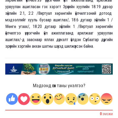
хөрөнгийн үйлчилгээ үзүүлэгчийн үйл ажиллагаанд арилжааг
урвуулан ашигласан гэх хэрэгт Эрүүгийн хуулийн 18.19 дүгээр
зүйлийн 2.1, 2.2 /Виртуал хөрөнгийн үйлчилгээний дотоод
мэдээллийг хууль бусаар ашиглах/, 18.6 дугаар зүйлийн 1 /
Мөнгө угаах/, 18.20 дугаар зүйлийн 1 /Виртуал хөрөнгийн
үйлчилгээ үзүүлэгчийн үйл ажиллагаанд арилжааг урвуулан
ашиглах/-д зааснаар яллах дүгнэлт үйлдэн Сүхбаатар дүүргийн
эрүүгийн хэргийн анхан шатны шүүхэд шилжүүлсэн байна.
Мэдээнд өгөх таны үнэлгээ?
0
ЭМОЖИ