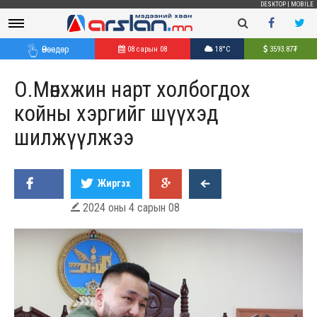
DESKTOP
|
MOBILE
Өнөөдөр
08 сарын 08
18°C
3593.87
₮
О.Мөнхжин нарт холбогдох
койны хэргийг шүүхэд
шилжүүлжээ
Жиргэх
2024 оны 4 сарын 08
