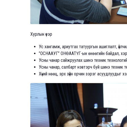
Хурлын үеэр
Ус хангамж, ариутгах татуургын ашиглалт, үйлчил
”ОСНААУГ” ОНӨААТҮГ-ын өнөөгийн байдал, хэрэг
Усны чанар сайжруулах шинэ техник технологи
Усны чанар, салбарт нэвтэрч буй шинэ техник 
Хүний нөөц, эрх зүйн орчин зэрэг асуудлуудыг 