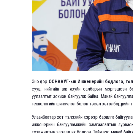
Энэ үеэр
ОСНААУГ-ын Инженерийн бодлого, төлө
сууц, нийтийн аж ахуйн салбарын мэргэшсэн бо
уулзалтыг зохион байгуулж байна. Манай байгууллагы
технологийн шинэчлэл болон төсөл хөтөлбөрүүдийн т
Улаанбаатар хот тэлэхийн хэрээр барилга байгуула
инженерийн байгууламжийн хамгаалалтын зурвасы
тохижилтын зардал их болсон. Тиймээс манай байг