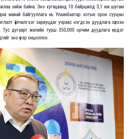
ажлаа хийж байна. Энэ хугацаанд 10 байршилд 3,1 км шугам
адна манай байгууллага нь Улаанбаатар хотын орон сууцны
глалт үйлчилгээг хариуцдаг учраас нэгдсэн дуудлага хүлээн
. Тус дугаарт жилийн турш 350,000 орчим дуудлага ирдэг
дгийг энэ үеэр онцоллоо.