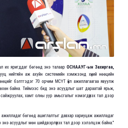
дал их яригддаг бөгөөд энэ талаар
ОСНААУГ-ын Захиргаа,
уц нийтийн аж ахуйн системийн хэмжээнд хүний нөөцийн
нөөцийг бэлтгэдэг 70 орчим МСҮТ үйл ажиллагаагаа явуулж
өхөн байна. Тиймээс бид энэ асуудлыг шат дараатай ярьж,
г сайжруулах, хамт олны уур амьсгалыг нэмэгдүүлэх тал дээр
 ажилладаг бөгөөд ашиглалтыг давхар хариуцаж ажилладаг
р энэ асуудлыг мөн шийдвэрлүүлэх тал дээр хэлэлцэж байна."