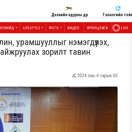
Дэлхийн адууны өдөр
7 хоногийн той
ЭЛХИЙД
LIFESTYLE
ФОТО
ВИДЕО
ЯРИЛЦЛАГА
LIVE
н, урамшууллыг нэмэгдүүлэх,
сайжруулах зорилт тавин
2024 оны 4 сарын 05
