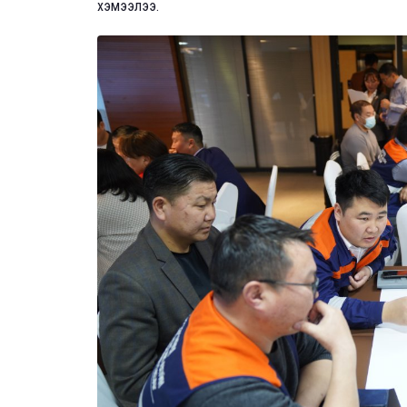
хэмээлээ.