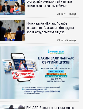
сургуулийн эмнэлэгтэй хамтын
ажиллагааны санамж бичиг...
23 цаг 10 минут
Нийслэлийн ИТХ-аар “Сэлбэ
ухаалаг хот”, агаарын бохирдол
зэрэг асуудлыг хэлэлцэж ...
23 цаг 49 минут
БИЧЛЭГ: Завьт эргүүлүүд голд живж