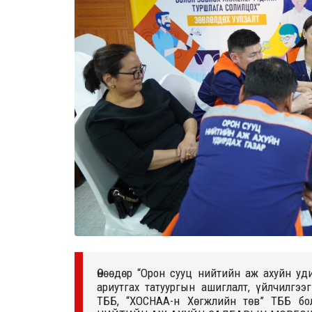
Өнөөдөр “Орон сууц нийтийн аж ахуйн уди
ариутгах татуургын ашиглалт, үйлчилгээ
ТББ, “ХОСНАА-н Хөгжлийн төв” ТББ бол