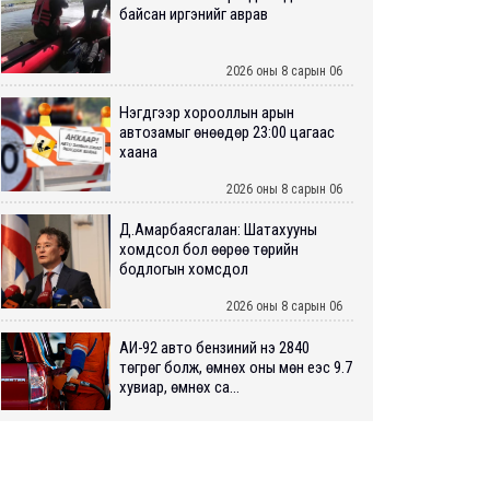
байсан иргэнийг аврав
2026 оны 8 сарын 06
Нэгдүгээр хорооллын арын
автозамыг өнөөдөр 23:00 цагаас
хаана
2026 оны 8 сарын 06
Д.Амарбаясгалан: Шатахууны
хомдсол бол өөрөө төрийн
бодлогын хомсдол
2026 оны 8 сарын 06
АИ-92 авто бензиний үнэ 2840
төгрөг болж, өмнөх оны мөн үеэс 9.7
хувиар, өмнөх са...
2026 оны 8 сарын 06
ШУУРХАЙ: Туул голд 13 настай
хүүхэд живж, эрэн хайх ажиллагаа