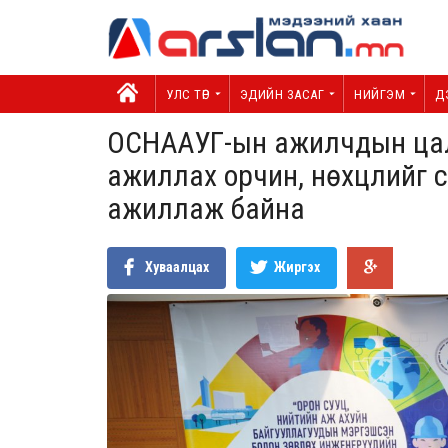
УЛС ТӨР
ЭДИЙН ЗАСАГ
НИЙГЭМ
Д
ОСНААУГ-ын ажилчдын цали
ажиллах орчин, нөхцлийг 
ажиллаж байна
Хуваалцах
Жиргэх