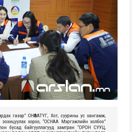
рдах газар” ОНӨААТҮГ, Хот, суурины ус хангамж,
г зохицуулах хороо, “ОСНАА Мэргэжлийн холбоо”
он бусад байгууллагууд хамтран “ОРОН СУУЦ,