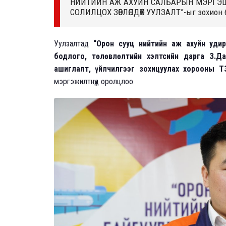
НИЙТИЙН АЖ АХУЙН САЛБАРЫН МЭРГЭШ
СОЛИЛЦОХ ЗӨВЛӨЛДӨХ УУЛЗАЛТ”-ыг зохион 
Уулзалтад
“Орон сууц нийтийн аж ахуйн уди
бодлого, төлөвлөлтийн хэлтсийн дарга З.Да
ашиглалт, үйлчилгээг зохицуулах хорооны Т
мэргэжилтнүүд оролцлоо.