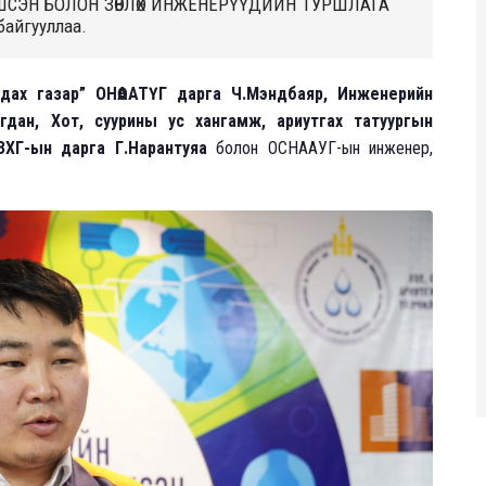
СЭН БОЛОН ЗӨВЛӨХ ИНЖЕНЕРҮҮДИЙН ТУРШЛАГА
байгууллаа.
рдах газар” ОНӨААТҮГ дарга Ч.Мэндбаяр, Инженерийн
гдан, Хот, суурины ус хангамж, ариутгах татуургын
ЗХГ-ын дарга Г.Нарантуяа
болон ОСНААУГ-ын инженер,