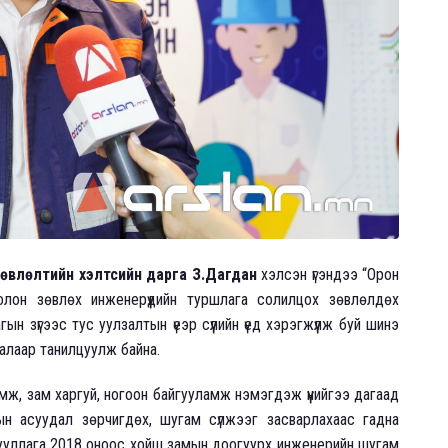
влөлтийн хэлтсийн дарга З.Дагдан
хэлсэн үгэндээ “Орон
лон зөвлөх инженерүүдийн туршлага солилцох зөвлөлдөх
н зүгээс тус уулзалтын үеэр сүүлийн үед хэрэгжүүлж буй шинэ
алаар танилцуулж байна.
мж, зам харгуй, ногоон байгууламж нэмэгдэж үүнийгээ дагаад
н асуудал зөрчигдөх, шугам сүлжээг засварлахаас гадна
ууллага 2018 оноос хойш замын доогуурх инженерийн шугам