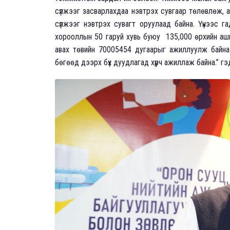
сүлжээг засварлахдаа нэвтрэх сувгаар төлөвлөж, 
сүлжээг нэвтрэх сувагт оруулаад байна. Үүнээс г
хорооллын 50 гаруй хувь буюу 135,000 өрхийн аши
авах төвийн 70005454 дугаарыг ажиллуулж байна
бөгөөд дээрх бүх дуудлагад хүрч ажиллаж байна.” гэ