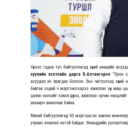
Үүнээс гадна тус байгууллагад хүний нөөцийн асуу
хуулийн хэлтсийн дарга Б.Алтангэрэл
“Орон су
асуудал их яригдах болсон. Энэ чиглэлээр хүний 
байгаа хэдий ч мэргэжлээрээ ажиллах хүн маш цө
цалин хөлсийг нэмэгдүүлэх, ажиллах орчин нөхцлий
анхаарч ажиллаж байна.
Манай байгууллагад 93 мэргэшсэн зөвлөх инженер
учраас ачаалал ихтэй байдаг. Өнөөдрийн уулзалтаа