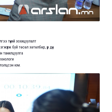
гээ түүний зохицуулалт
жүүлж буй төсөл хөтөлбөр, үр дүн
йн танилцуулга
технологи
хэлэлцсэн юм.