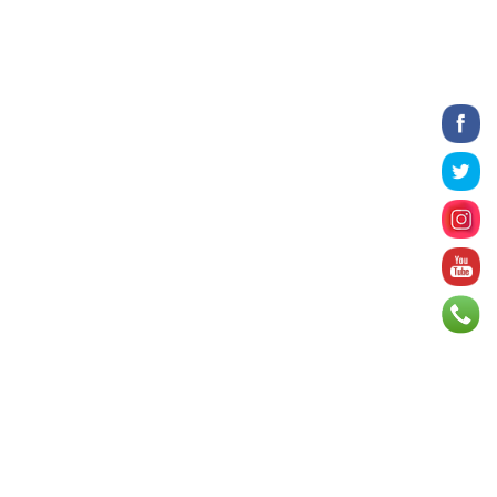
үргэлжилж байна
2026 оны 8 сарын 06
Татварын өртэй шатахуун
импортлогч ААН-үүдийн дансыг
битүүмжлэхгүй
2026 оны 8 сарын 06
Нийслэлийн цэцэрлэгийн цахим
бүртгэл энэ сарын 10-нд эхэлнэ
2026 оны 8 сарын 06
Өнөр хороолол болон
Баянхошууны авто замын барилгын
ажлын нийт гүйцэтгэл 74.5 хув...
2026 оны 8 сарын 06
Монгол-Алтай, Хөвсгөлийн
уулархаг нутаг, Дорнод-
Дарьгангын тал нутгаар дуу