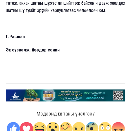
татаж, анхан шатны шүүхээс ял шийтгэж байсан ч давж заалдах
шатны шүүх түүнийг эрүүгийн хариуцлагаас чөлөөлсөн юм.
Г.Равжаа
Эх сурвалж: Өнөөдөр сонин
Мэдээнд өгөх таны үнэлгээ?