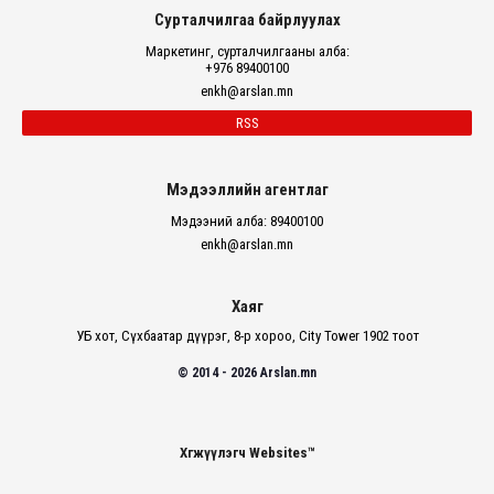
Сурталчилгаа байрлуулах
Маркетинг, сурталчилгааны алба:
+976 89400100
enkh@arslan.mn
RSS
Мэдээллийн агентлаг
Мэдээний алба: 89400100
enkh@arslan.mn
Хаяг
УБ хот, Сүхбаатар дүүрэг, 8-р хороо, City Tower 1902 тоот
© 2014 - 2026 Arslan.mn
Хөгжүүлэгч Websites™