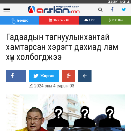
DESKTOP
|
MOBILE
Өнөөдөр
08 сарын 09
18°C
3593.87
₮
Гадаадын тагнуулынхантай
хамтарсан хэрэгт дахиад лам
хүн холбогджээ
Жиргэх
2024 оны 4 сарын 03
