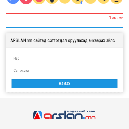
1
1
ЭМОЖИ
ARSLAN.mn сайтад сэтгэгдэл оруулахад анхаарах зүйлс