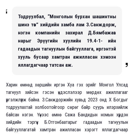
Тодруулбал, “Монголын бурхан шашинтны
шинэ төв” хийдийн хамба лам З.Санждорж,
нэгэн компанийн захирал Д.Бямбажав
нарыг Эрүүгийн хуулийн 19.4-1- ийн
гадаадын тагнуулын байгууллага, иргэнтэй
хууль бусаар хамтран ажилласан хэмээн
яллагдагчаар татсан аж.
Харин өмнөд хөршийн иргэн Хуа гэх эрийг Монгол Улсад
тагнуул хийсэн гэсэн үндэслэлээр мөрдөх ажиллагааг
үргэлжлүүлж байна. З.Санждоржийн хувьд 2023 онд X Богдыг
тодруулахтай холбоотойгоор сөрөг байр суурь илэрхийлж
байсан нэгэн. Үүнээс өмнө Сажа Бандидын номын хүрдэн
хийдийн тэргүүн Б.Отгонбаатарыг гадаадын тагнуулын
байгууллагатай хамтран ажилласан хэрэгт яллагдагчаар