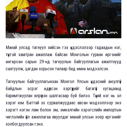
Манай улсад тагнуул хийсэн гэх үндэслэлээр гадаадын нэг,
түүнтэй хамтран ажиллаж байсан Монголын гурван иргэнийг
өнгөрсөн сарын 29-нд тагнуулын байгууллагын ажилтнууд
саатуулж, цагдан хорьсон талаар бид өмнө мэдээлсэн.
Тагнуулын байгууллагынхан Монгол Улсын үндэсний аюулгүй
байдлын эсрэг өдүүлсэн хэргүүдийг багагүй хугацаанд
баримтжуулан илрүүлэн шалгасаар буй билээ. Түүний нэг нь эл
хэрэг юм. Баттай эх сурвалжуудаас авсан мэдээллээр энэ
хэрэгт нэгэн лам болон эм, эмнэлгийн хэрэгслийн импортын
чиглэлийн үйл ажиллагаа явуулдаг манай улсын хоёр иргэнийг
холбогдуулсан гэнэ.