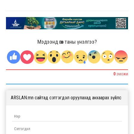
Мэдээнд өгөх таны үнэлгээ?
0
ЭМОЖИ
ARSLAN.mn сайтад сэтгэгдэл оруулахад анхаарах зүйлс