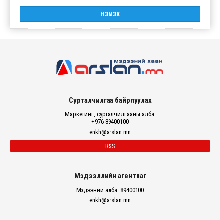
Сурталчилгаа байрлуулах
Маркетинг, сурталчилгааны алба:
+976 89400100
enkh@arslan.mn
RSS
Мэдээллийн агентлаг
Мэдээний алба: 89400100
enkh@arslan.mn