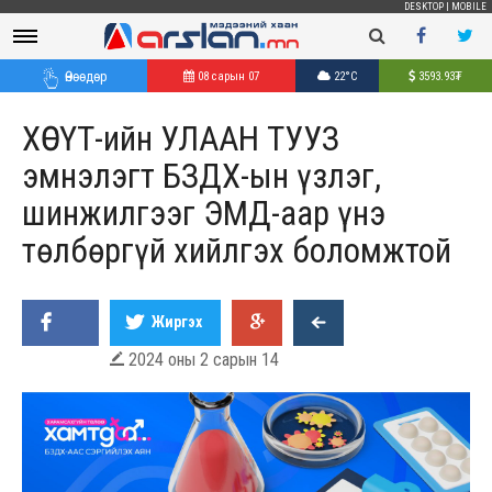
DESKTOP
|
MOBILE
Өнөөдөр
08 сарын 07
22°C
3593.93
₮
ХӨСҮТ-ийн УЛААН ТУУЗ
эмнэлэгт БЗДХ-ын үзлэг,
шинжилгээг ЭМД-аар үнэ
төлбөргүй хийлгэх боломжтой
Жиргэх
2024 оны 2 сарын 14
