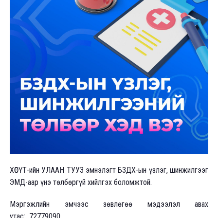
ХӨСҮТ-ийн УЛААН ТУУЗ эмнэлэгт БЗДХ-ын үзлэг, шинжилгээг
ЭМД-аар үнэ төлбөргүй хийлгэх боломжтой.
Мэргэжлийн эмчээс зөвлөгөө мэдээлэл авах
утас: 72779090