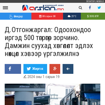
DESKTOP
|
MOBILE
Өнөөдөр
08 сарын 08
25°C
3593.87
₮
Д.Отгонжаргал: Одоохондоо
иргэд 500 төгрөгөөр зорчино.
Дамжин суухад хөнгөлөлт эдлэх
нөхцөл хэвээр үргэлжилнэ
Жиргэх
2024 оны 1 сарын 19
