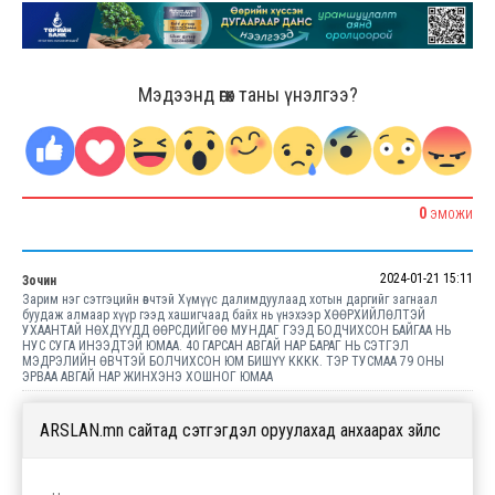
Мэдээнд өгөх таны үнэлгээ?
0
ЭМОЖИ
2024-01-21 15:11
Зочин
Зарим нэг сэтгэцийн өвчтэй Хүмүүс далимдуулаад хотын даргийг загнаал
буудаж алмаар хүүр гээд хашигчаад байх нь үнэхээр ХӨӨРХИЙЛӨЛТЭЙ
УХААНТАЙ НӨХДҮҮДД ӨӨРСДИЙГӨӨ МУНДАГ ГЭЭД БОДЧИХСОН БАЙГАА НЬ
НУС СУГА ИНЭЭДТЭЙ ЮМАА. 40 ГАРСАН АВГАЙ НАР БАРАГ НЬ СЭТГЭЛ
МЭДРЭЛИЙН ӨВЧТЭЙ БОЛЧИХСОН ЮМ БИШҮҮ КККК. ТЭР ТУСМАА 79 ОНЫ
ЭРВАА АВГАЙ НАР ЖИНХЭНЭ ХОШНОГ ЮМАА
ARSLAN.mn сайтад сэтгэгдэл оруулахад анхаарах зүйлс