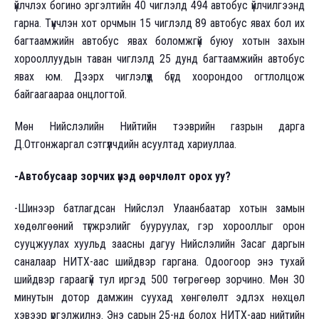
үйлчлэх богино эргэлтийн 40 чиглэлд 494 автобус үйлчилгээнд
гарна. Түүнчлэн хот орчмын 15 чиглэлд 89 автобус явах бол их
багтаамжийн автобус явах боломжгүй буюу хотын захын
хорооллуудын таван чиглэлд 25 дунд багтаамжийн автобус
явах юм. Дээрх чиглэлүүд бүгд хоорондоо огтлолцож
байгаагаараа онцлогтой.
Мөн Нийслэлийн Нийтийн тээврийн газрын дарга
Д.Отгонжаргал сэтгүүлчдийн асуултад хариуллаа.
-Автобусаар зорчих үнэд өөрчлөлт орох уу?
-Шинээр батлагдсан Нийслэл Улаанбаатар хотын замын
хөдөлгөөний түгжрэлийг бууруулах, гэр хорооллыг орон
сууцжуулах хуульд заасны дагуу Нийслэлийн Засаг даргын
саналаар НИТХ-аас шийдвэр гаргана. Одоогоор энэ тухай
шийдвэр гараагүй тул иргэд 500 төгрөгөөр зорчино. Мөн 30
минутын дотор дамжин суухад хөнгөлөлт эдлэх нөхцөл
хэвээр үргэлжилнэ. Энэ сарын 25-нд болох НИТХ-аар нийтийн