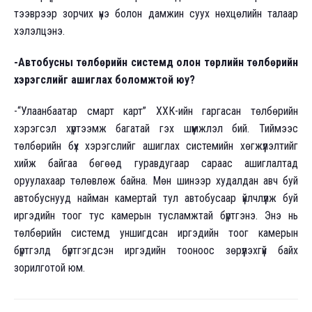
тээврээр зорчих үнэ болон дамжин суух нөхцөлийн талаар
хэлэлцэнэ.
-Автобусны төлбөрийн системд олон төрлийн төлбөрийн
хэрэгслийг ашиглах боломжтой юу?
-“Улаанбаатар смарт карт” ХХК-ийн гаргасан төлбөрийн
хэрэгсэл хүртээмж багатай гэх шүүмжлэл бий. Тиймээс
төлбөрийн бүх хэрэгслийг ашиглах системийн хөгжүүлэлтийг
хийж байгаа бөгөөд гуравдугаар сараас ашиглалтад
оруулахаар төлөвлөж байна. Мөн шинээр худалдан авч буй
автобуснууд найман камертай тул автобусаар үйлчлүүлж буй
иргэдийн тоог тус камерын тусламжтай бүртгэнэ. Энэ нь
төлбөрийн системд уншигдсан иргэдийн тоог камерын
бүртгэлд бүртгэгдсэн иргэдийн тооноос зөрүүлэхгүй байх
зорилготой юм.