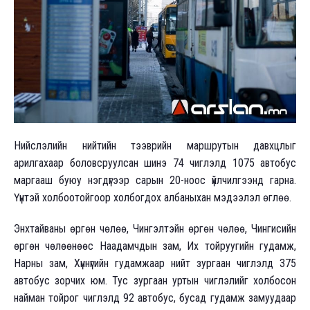
Нийслэлийн нийтийн тээврийн маршрутын давхцлыг
арилгахаар боловсруулсан шинэ 74 чиглэлд 1075 автобус
маргааш буюу нэгдүгээр сарын 20-ноос үйлчилгээнд гарна.
Үүнтэй холбоотойгоор холбогдох албаныхан мэдээлэл өглөө.
Энхтайваны өргөн чөлөө, Чингэлтэйн өргөн чөлөө, Чингисийн
өргөн чөлөөнөөс Наадамчдын зам, Их тойруугийн гудамж,
Нарны зам, Хүннүгийн гудамжаар нийт зургаан чиглэлд 375
автобус зорчих юм. Тус зургаан уртын чиглэлийг холбосон
найман тойрог чиглэлд 92 автобус, бусад гудамж замуудаар