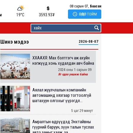
08 сарын 07,
Баасан

ӨНӨӨДӨР ТОЙМ
м
19°C
3593.93
₮
Шинэ мэдээ
2026-08-07
ХХААХҮЯ: Мах бэлтгэгч аж ахуйн
нэгжүүд хонь худалдан авч байна
2024 оны 1 сарын 09
Яг одоо уншиж байна
Аялал жуулчлалын компанийн
автомашинд хязгаар тогтоолгүй
шатахуун олгохыг үүрэгдл...
5 цаг 29 минут
Амралтын өдрүүдэд Энхтайвны
гүүрний баруун, зүүн талын туслах
авто замыг хааж, за...