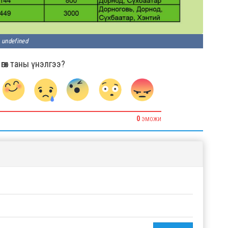
undefined
гөх таны үнэлгээ?
0
ЭМОЖИ