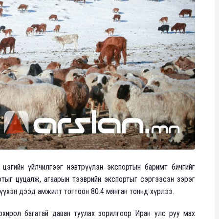
 цэгийн үйлчилгээг нэвтрүүлэн экспортын баримт бичгийг
вотыг цуцалж, агаарын тээврийн экспортыг сэргээсэн зэрэг
үүхэн дээд амжилт тогтоон 80.4 мянган тоннд хүрлээ.
хохирол багатай даван туулах зорилгоор Иран улс руу мах