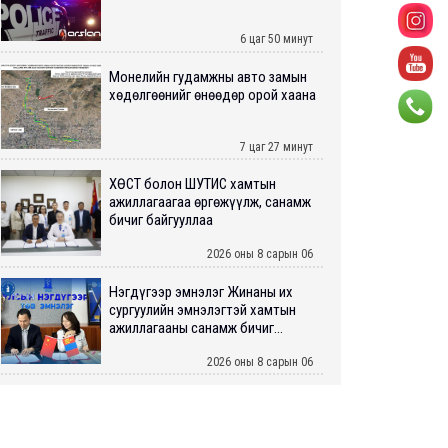
6 цаг 50 минут
Монелийн гудамжны авто замын
хөдөлгөөнийг өнөөдөр орой хаана
7 цаг 27 минут
ХӨСҮТ болон ШУТИС хамтын
ажиллагаагаа өргөжүүлж, санамж
бичиг байгууллаа
2026 оны 8 сарын 06
Нэгдүгээр эмнэлэг Жинаны их
сургуулийн эмнэлэгтэй хамтын
ажиллагааны санамж бичиг...
2026 оны 8 сарын 06
Нийслэлийн ИТХ-аар “Сэлбэ
ухаалаг хот”, агаарын бохирдол
зэрэг асуудлыг хэлэлцэж ...