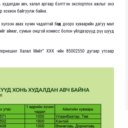
 худалдан авч, халал аргаар бэлтгэн экспортлох ажлыг энэ
ар зохион байгуулж байна.
хүлээн авах хүчин чадалтай бөгөөд доорх хуваарийн дагуу мал
нийг аймаг, сумын онцгой комисс болон үйлдвэрүүд рүү шууд
нтернешнл Халал Мийт” ХХК -ийн 85002550 дугаар утсаар