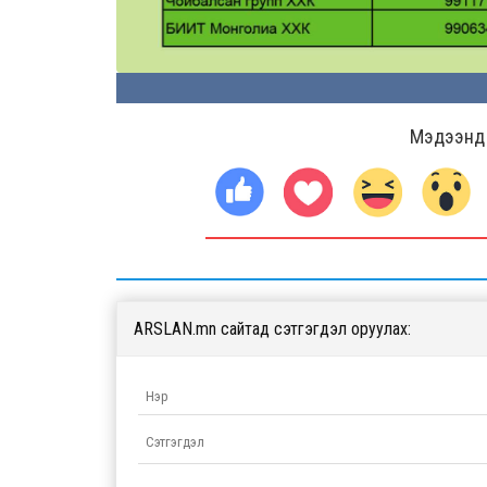
Мэдээнд ө
ARSLAN.mn сайтад сэтгэгдэл оруулах: