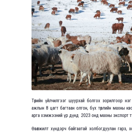
Төрийн үйлчилгээг шуурхай болгох зорилгоор нэг
ажлын 8 цагт багтаан олгон, бүх төрлийн махны к
арга хэмжээний үр дүнд 2023 онд махны экспорт т
Өвөлжилт хүндэрч байгаатай холбогдуулан гарз, 