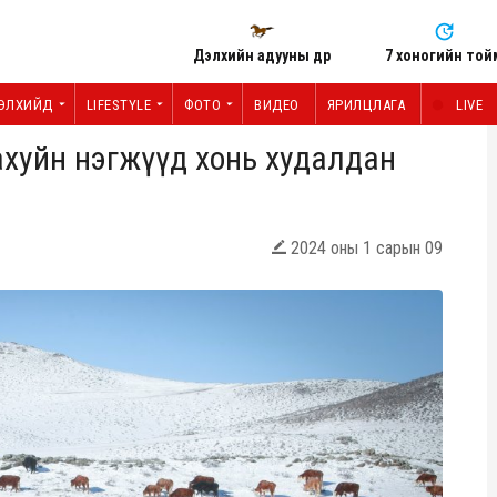
Дэлхийн адууны өдөр
7 хоногийн той
ЭЛХИЙД
LIFESTYLE
ФОТО
ВИДЕО
ЯРИЛЦЛАГА
LIVE
ахуйн нэгжүүд хонь худалдан
2024 оны 1 сарын 09
