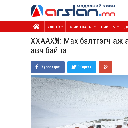
УЛС ТӨР
ЭДИЙН ЗАСАГ
НИЙГЭМ
Д
ХХААХҮЯ: Мах бэлтгэгч аж 
авч байна
Хуваалцах
Жиргэх