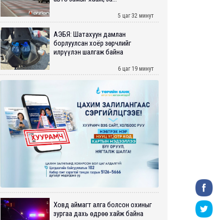
5 цаг 32 минут
АҮЭБЯ: Шатахуун дамлан
борлуулсан хоёр зөрчлийг
илрүүлэн шалгаж байна
6 цаг 19 минут
Ховд аймагт алга болсон охиныг
зургаа дахь өдрөө хайж байна