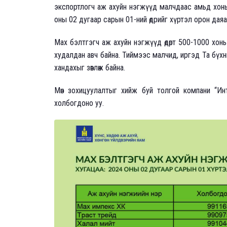
экспортлогч аж ахуйн нэгжүүд малчдаас амьд хонь
оны 02 дугаар сарын 01-ний өдрийг хүртэл орон дая
Мах бэлтгэгч аж ахуйн нэгжүүд өдөрт 500-1000 хонь 
худалдан авч байна. Тиймээс малчид, иргэд Та бүх
хандахыг зөвлөж байна.
Мөн зохицуулалтыг хийж буй толгой компани “И
холбогдоно уу.