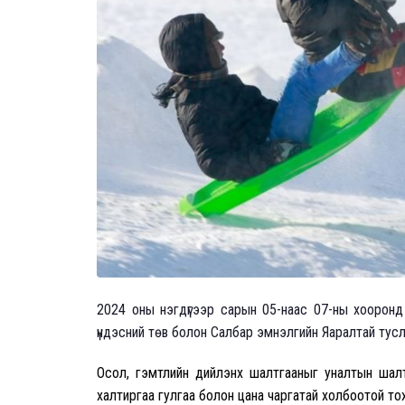
2024 оны нэгдүгээр сарын 0
5
-наас 07-ны хооронд
үндэсний төв болон Салбар эмнэлгийн Яаралтай ту
Осол, гэмтлийн дийлэнх шалтгааныг уналтын шалтг
халтиргаа гулгаа болон цана чаргатай холбоотой т