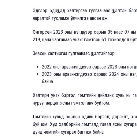
Эдгээр өдрүүдэд халтиргаа гулгаанаас үүдэлтэй бэ
яаралтай тусламж үйлчилгээ авсан аж.
Өнгөрсөн 2023 оны нэгдүгээр сарын 05-наас 07-ны 
219, цана чарганаас унаж гэмтсэн 61 тохиолдол бүр
Зөвхөн халтиргаа гулгаанаас үүдэлтэйгээр:
2022 оны арваннэгдүгээр сараас 2023 оны нэгдүг
2023 оны арваннэгдүгээр сараас 2024 оны нэгд
байна.
Халтирч унах бэртэл гэмтлийн дийлэнх хувь нь гава
нуруу, аарцаг ясны гэмтэл авч буй юм.
Гэмтлийн хувьд зөөлөн эдийн бэртэл, доргилт, хө
буй юм. Хүнд хэлбэрийн гэмтэлд гавал ясны хугара
дунд чөмгийн хугарал багтаж байна.