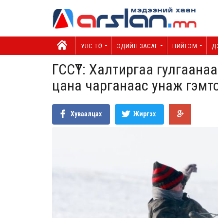
УЛС ТӨР
ЭДИЙН ЗАСАГ
НИЙГЭМ
Д
ГССҮТ: Халтиргаа гулгаанаа
цана чарганаас унаж гэмт
Хуваалцах
Жиргэх