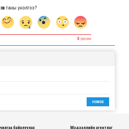
гөх таны үнэлгээ?
0
ЭМОЖИ
чилгаа байрлуулах
Мэдээллийн агентлаг