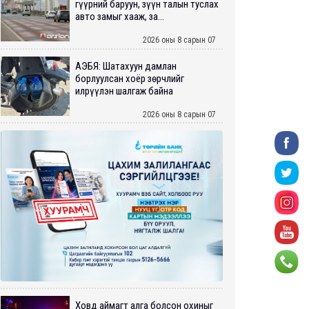
гүүрний баруун, зүүн талын туслах
авто замыг хааж, за...
2026 оны 8 сарын 07
АҮЭБЯ: Шатахуун дамлан
борлуулсан хоёр зөрчлийг
илрүүлэн шалгаж байна
2026 оны 8 сарын 07
Ховд аймагт алга болсон охиныг