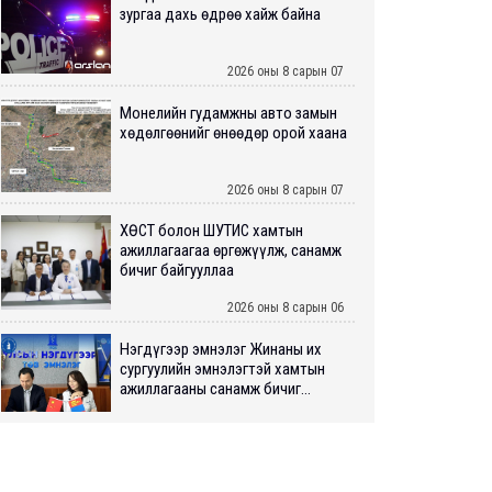
зургаа дахь өдрөө хайж байна
2026 оны 8 сарын 07
Монелийн гудамжны авто замын
хөдөлгөөнийг өнөөдөр орой хаана
2026 оны 8 сарын 07
ХӨСҮТ болон ШУТИС хамтын
ажиллагаагаа өргөжүүлж, санамж
бичиг байгууллаа
2026 оны 8 сарын 06
Нэгдүгээр эмнэлэг Жинаны их
сургуулийн эмнэлэгтэй хамтын
ажиллагааны санамж бичиг...
2026 оны 8 сарын 06
Нийслэлийн ИТХ-аар “Сэлбэ
ухаалаг хот”, агаарын бохирдол