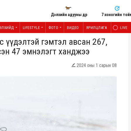
Дэлхийн адууны өдөр
7 хоногийн той
ЭЛХИЙД
LIFESTYLE
ФОТО
ВИДЕО
ЯРИЛЦЛАГА
LIVE
с үүдэлтэй гэмтэл авсан 267,
сэн 47 эмнэлэгт ханджээ
2024 оны 1 сарын 08
