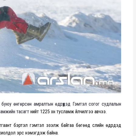
 буюу өнгөрсөн амралтын өдрүүдэд Гэмтэл согог судлалын
сламжийн тасагт
нийт 1225 хүн тусламж үйлчилгээ авчээ.
аант бэртэл гэмтэл эзэлж байгаа бөгөөд сүүлийн өдрүүдэд
охиолдол эрс нэмэгдэж байна.