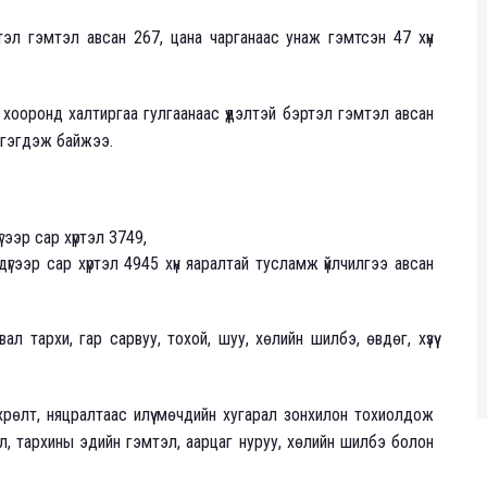
ртэл гэмтэл авсан 267, цана чарганаас унаж гэмтсэн 47 хүн
хооронд халтиргаа гулгаанаас үүдэлтэй бэртэл гэмтэл авсан
тгэгдэж байжээ.
ээр сар хүртэл 3749,
үгээр сар хүртэл 4945 хүн яаралтай тусламж үйлчилгээ авсан
л тархи, гар сарвуу, тохой, шуу, хөлийн шилбэ, өвдөг, хүзүү
хрөлт, няцралтаас илүү мөчдийн хугарал зонхилон тохиолдож
л, тархины эдийн гэмтэл, аарцаг нуруу, хөлийн шилбэ болон