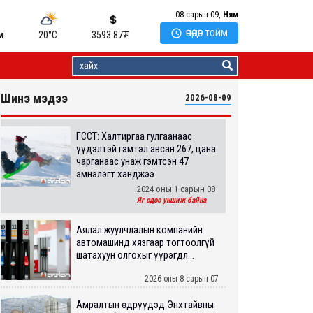
08 сарын 09,
Ням

ӨНӨӨДӨР ТОЙМ
м
20°C
3593.87
₮
Шинэ мэдээ
2026-08-09
ГССҮТ: Халтиргаа гулгаанаас
үүдэлтэй гэмтэл авсан 267, цана
чарганаас унаж гэмтсэн 47
эмнэлэгт ханджээ
2024 оны 1 сарын 08
Яг одоо уншиж байна
Аялал жуулчлалын компанийн
автомашинд хязгаар тогтоолгүй
шатахуун олгохыг үүрэгдл...
2026 оны 8 сарын 07
Амралтын өдрүүдэд Энхтайвны