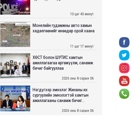
10 цаг 40 минут
Монелийн гудамжны авто замын
хөдөлгөөнийг өнөөдөр орой хаана
11 цаг 17 минут
ХӨСҮТ болон ШУТИС хамтын
ажиллагаагаа өргөжүүлж, санамж
бичиг байгууллаа
2026 оны 8 сарын 06
Нэгдүгээр эмнэлэг Жинаны их
сургуулийн эмнэлэгтэй хамтын
ажиллагааны санамж бичиг...
2026 оны 8 сарын 06
Нийслэлийн ИТХ-аар “Сэлбэ
ухаалаг хот”, агаарын бохирдол
зэрэг асуудлыг хэлэлцэж ...