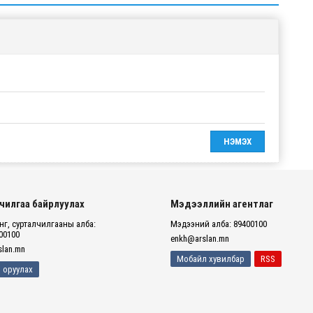
чилгаа байрлуулах
Мэдээллийн агентлаг
г, сурталчилгааны алба:
Мэдээний алба: 89400100
00100
enkh@arslan.mn
lan.mn
Мобайл хувилбар
RSS
 оруулах