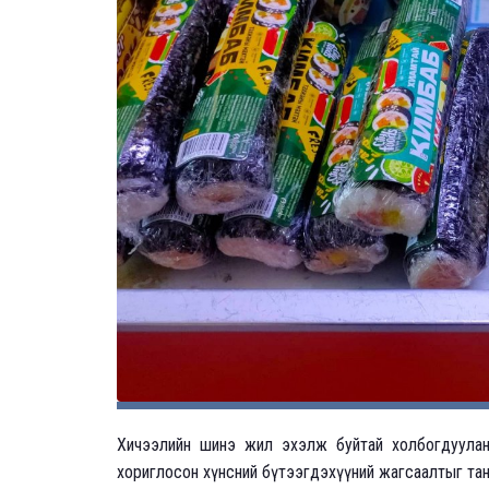
Хичээлийн шинэ жил эхэлж буйтай холбогдуулан
хориглосон хүнсний бүтээгдэхүүний жагсаалтыг тан