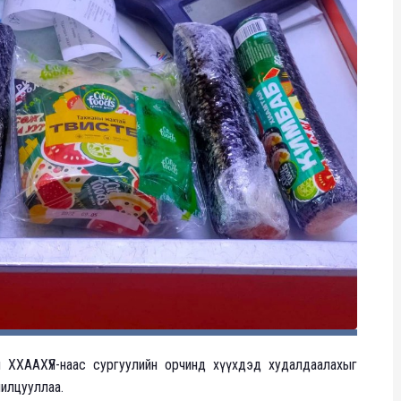
 ХХААХҮЯ-наас сургуулийн орчинд хүүхдэд худалдаалахыг
илцууллаа.