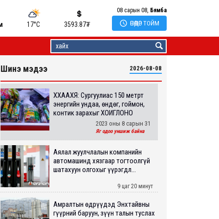
08 сарын 08,
Бямба

ӨНӨӨДӨР ТОЙМ
м
17°C
3593.87
₮
Шинэ мэдээ
2026-08-08
ХХААХҮЯ: Сургуулиас 150 метрт
энергийн ундаа, өндөг, гоймон,
контик зарахыг ХОИГЛОНО
2023 оны 8 сарын 31
Яг одоо уншиж байна
Аялал жуулчлалын компанийн
автомашинд хязгаар тогтоолгүй
шатахуун олгохыг үүрэгдл...
9 цаг 20 минут
Амралтын өдрүүдэд Энхтайвны
гүүрний баруун, зүүн талын туслах