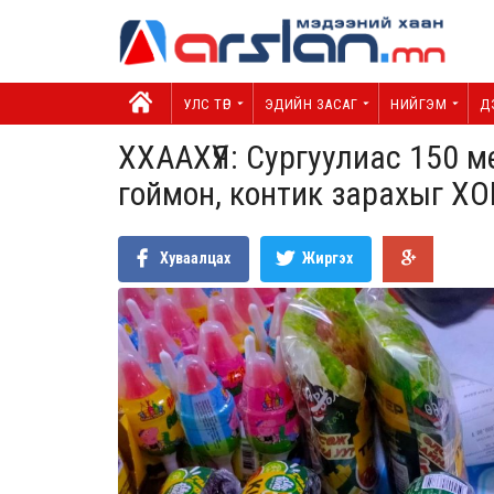
УЛС ТӨР
ЭДИЙН ЗАСАГ
НИЙГЭМ
Д
ХХААХҮЯ: Сургуулиас 150 ме
гоймон, контик зарахыг Х
Хуваалцах
Жиргэх