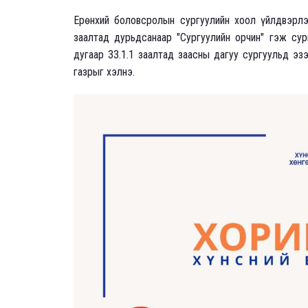
Ерөнхий боловсролын сургуулийн хоол үйлдвэрлэл
заалтад дурьдсанаар "Сургуулийн орчин" гэж сур
дугаар 33.1.1 заалтад заасны дагуу сургуульд эз
газрыг хэлнэ.