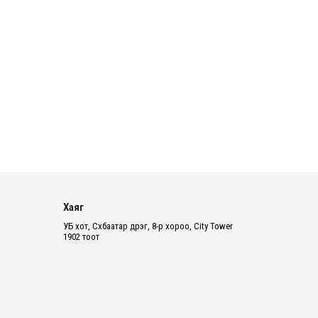
НӨАТ-ын буцаан олголтыг 8 хувь
болгох өргөдөлд 14 мянга гаруй
иргэн дэмжиж гарын ...
2026 оны 8 сарын 05
Монголбанк долдугаар сард 1,439
кг үнэт металл худалдан авчээ
2026 оны 8 сарын 05
Таеквондогийн Ази тивийн аварга
шалгаруулах арван нэгдүгээр
тэмцээнд 32 орны тами...
Хаяг
2026 оны 8 сарын 05
УБ хот, Сүхбаатар дүүрэг, 8-р хороо, City Tower
1902 тоот
Н.УЧРАЛ: Өнөөдрөөс бензин
нийлүүлэхийг хүсэж байгаа хэнд ч
нээлттэй
2026 оны 8 сарын 05
Ерөнхий сайдын бодлогын