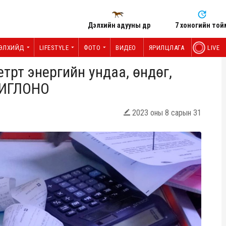
Дэлхийн адууны өдөр
7 хоногийн той
ЭЛХИЙД
LIFESTYLE
ФОТО
ВИДЕО
ЯРИЛЦЛАГА
LIVE
трт энергийн ундаа, өндөг,
ОИГЛОНО
2023 оны 8 сарын 31
