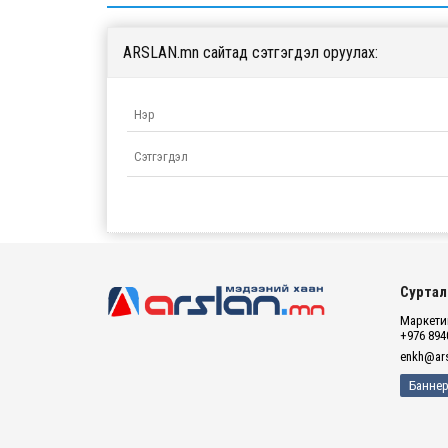
ARSLAN.mn сайтад сэтгэгдэл оруулах:
Суртал
Маркетин
+976 894
enkh@ars
Баннер