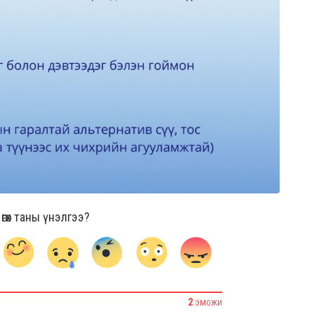
гөх таны үнэлгээ?
2
ЭМОЖИ