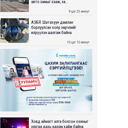
авто замыг хааж, за...
9 цаг 23 минут
АҮЭБЯ: Шатахуун дамлан
борлуулсан хоёр зөрчлийг
илрүүлэн шалгаж байна
10 цаг 10 минут
Ховд аймагт алга болсон охиныг
зургаа дахь өдрөө хайж байна