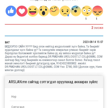
1
1
2
ЭМОЖИ
2023-08-14 15:07
BAT
БҮГДЭЭРЭЭ САЙН УУ!!!!! Бид олон нийтэд мэдээлэхийг хүсч байна; Та бөөрийг
худалдахыг хүсч байна уу? Та санхүүгийн хямралын улмаас бөөрийг зарж
борлуулах боломжийг эрэлхийлж байна уу, юу хийхээ мэдэхгүй байна уу?
Дараа нь бидэнтэй холбоо бариад DR.PRADHAN.UROLOGIST.LT.COL@GMAIL.COM
хаягаар бид танд бөөрнийх нь хэмжээгээр санал болгох болно. Яагаад гэвэл
манай эмнэлэгт бөөрний дутагдалд орж, 91424323800802. имэйл:
DR.PRADHAN.UROLOGIST.LT.COL@GMAIL.COM Yнэ: $780, 000 (Долоон зуун, Наян
мянган доллар)
ARSLAN.mn сайтад сэтгэгдэл оруулахад анхаарах зүйлс