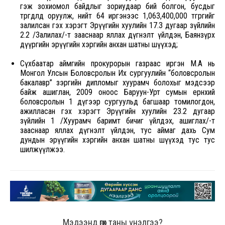
гэж зохиомол байдлыг зориудаар бий болгон, бусдыг
төөрөгдөлд оруулж, нийт 64 иргэнээс 1,063,400,000 төгрөгийг
залилсан гэх хэрэгт Эрүүгийн хуулийн 17.3 дугаар зүйлийн
2.2 /Залилах/-т зааснаар яллах дүгнэлт үйлдэн, Баянзүрх
дүүргийн эрүүгийн хэргийн анхан шатны шүүхэд;
Сүхбаатар аймгийн прокурорын газраас иргэн М.А нь
Монгол Улсын Боловсролын Их сургуулийн “боловсролын
бакалавр” зэргийн дипломыг хуурамч болохыг мэдсээр
байж ашиглан, 2009 оноос Баруун-Урт сумын ерөнхий
боловсролын 1 дүгээр сургуульд багшаар томилогдон,
ажилласан гэх хэрэгт Эрүүгийн хуулийн 23.2 дугаар
зүйлийн 1 /Хуурамч баримт бичиг үйлдэх, ашиглах/-т
зааснаар яллах дүгнэлт үйлдэн, тус аймаг дахь Сум
дундын эрүүгийн хэргийн анхан шатны шүүхэд тус тус
шилжүүлжээ.
Мэдээнд өгөх таны үнэлгээ?