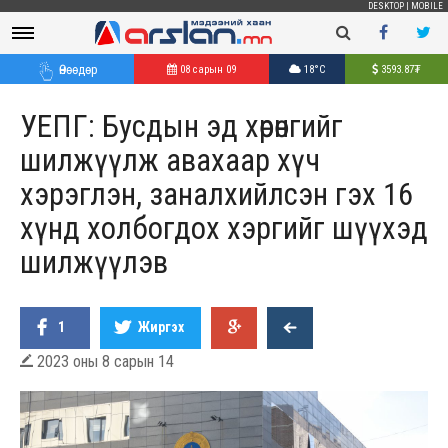
DESKTOP
|
MOBILE
Өнөөдөр
08 сарын 09
18°C
3593.87
₮
УЕПГ: Бусдын эд хөрөнгийг
шилжүүлж авахаар хүч
хэрэглэн, заналхийлсэн гэх 16
хүнд холбогдох хэргийг шүүхэд
шилжүүлэв
1
Жиргэх
2023 оны 8 сарын 14
