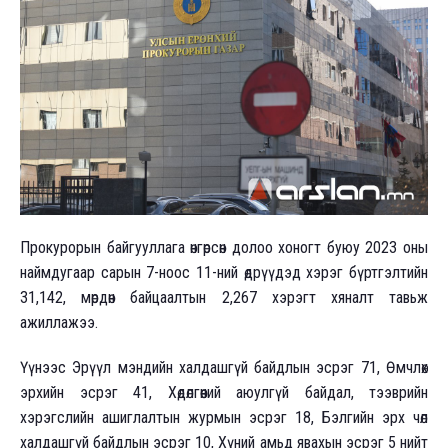
Прокурорын байгууллага өнгөрсөн долоо хоногт буюу 2023 оны
наймдугаар сарын 7-ноос 11-ний өдрүүдэд хэрэг бүртгэлтийн
31,142, мөрдөн байцаалтын 2,267 хэрэгт хяналт тавьж
ажиллажээ.
Үүнээс Эрүүл мэндийн халдашгүй байдлын эсрэг 71, Өмчлөх
эрхийн эсрэг 41, Хөдөлгөөний аюулгүй байдал, тээврийн
хэрэгслийн ашиглалтын журмын эсрэг 18, Бэлгийн эрх чөлөө
халдашгүй байдлын эсрэг 10, Хүний амьд явахын эсрэг 5 нийт