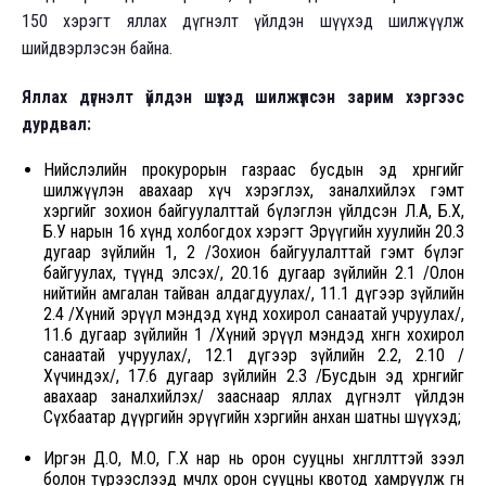
150 хэрэгт яллах дүгнэлт үйлдэн шүүхэд шилжүүлж
шийдвэрлэсэн байна.
Яллах дүгнэлт үйлдэн шүүхэд шилжүүлсэн зарим хэргээс
дурдвал:
Нийслэлийн прокурорын газраас бусдын эд хөрөнгийг
шилжүүлэн авахаар хүч хэрэглэх, заналхийлэх гэмт
хэргийг зохион байгуулалттай бүлэглэн үйлдсэн Л.А, Б.Х,
Б.У нарын 16 хүнд холбогдох хэрэгт Эрүүгийн хуулийн 20.3
дугаар зүйлийн 1, 2 /Зохион байгуулалттай гэмт бүлэг
байгуулах, түүнд элсэх/, 20.16 дугаар зүйлийн 2.1 /Олон
нийтийн амгалан тайван алдагдуулах/, 11.1 дүгээр зүйлийн
2.4 /Хүний эрүүл мэндэд хүнд хохирол санаатай учруулах/,
11.6 дугаар зүйлийн 1 /Хүний эрүүл мэндэд хөнгөн хохирол
санаатай учруулах/, 12.1 дүгээр зүйлийн 2.2, 2.10 /
Хүчиндэх/, 17.6 дугаар зүйлийн 2.3 /Бусдын эд хөрөнгийг
авахаар заналхийлэх/ зааснаар яллах дүгнэлт үйлдэн
Сүхбаатар дүүргийн эрүүгийн хэргийн анхан шатны шүүхэд;
Иргэн Д.О, М.О, Г.Х нар нь орон сууцны хөнгөлөлттэй зээл
болон түрээслээд өмчлөх орон сууцны квотод хамруулж өгнө