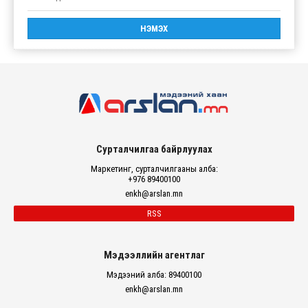
Сурталчилгаа байрлуулах
Маркетинг, сурталчилгааны алба:
+976 89400100
enkh@arslan.mn
RSS
Мэдээллийн агентлаг
Мэдээний алба: 89400100
enkh@arslan.mn