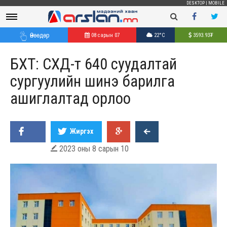
DESKTOP
|
MOBILE
Өнөөдөр
08 сарын 07
22°C
3593.93
₮
БХТ: СХД-т 640 суудалтай
сургуулийн шинэ барилга
ашиглалтад орлоо
Жиргэх
2023 оны 8 сарын 10
