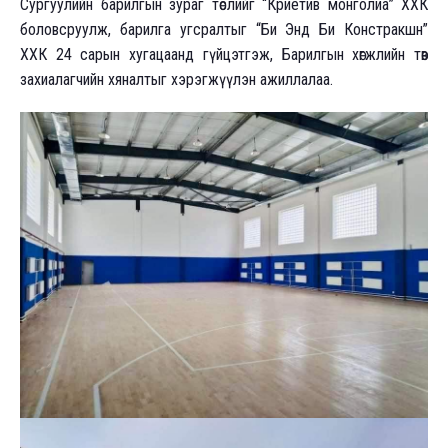
Сургуулийн барилгын зураг төслийг “Криетив монголиа” ХХК
боловсруулж, барилга угсралтыг “Би Энд Би Констракшн”
ХХК 24 сарын хугацаанд гүйцэтгэж, Барилгын хөгжлийн төв
захиалагчийн хяналтыг хэрэгжүүлэн ажиллалаа.