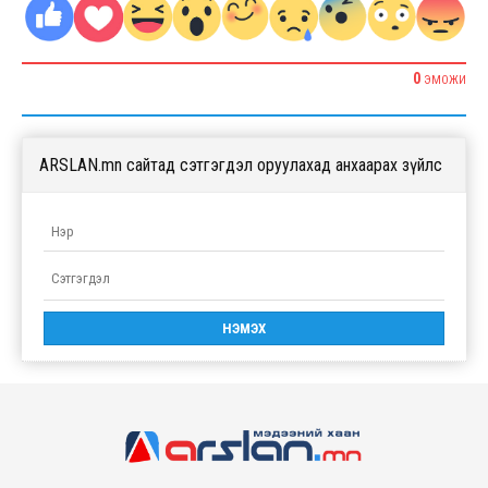
0
ЭМОЖИ
ARSLAN.mn сайтад сэтгэгдэл оруулахад анхаарах зүйлс