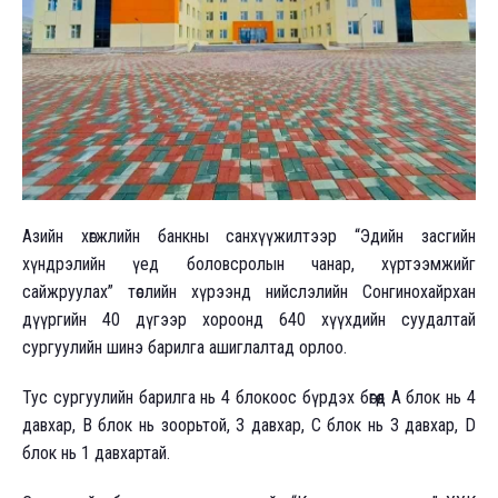
Азийн хөгжлийн банкны санхүүжилтээр “Эдийн засгийн
хүндрэлийн үед боловсролын чанар, хүртээмжийг
сайжруулах” төслийн хүрээнд нийслэлийн Сонгинохайрхан
дүүргийн 40 дүгээр хороонд 640 хүүхдийн суудалтай
сургуулийн шинэ барилга ашиглалтад орлоо.
Тус сургуулийн барилга нь 4 блокоос бүрдэх бөгөөд А блок нь 4
давхар, В блок нь зоорьтой, 3 давхар, С блок нь 3 давхар, D
блок нь 1 давхартай.