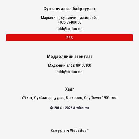
Сурталчилгаа байрлуулах
Маркетинг, сурталчилгааны алба:
+976 89400100
enkh@arslan.mn
RSS
Мэдээллийн агентлаг
Мэдээний алба: 89400100
enkh@arslan.mn
Хаяг
УБ хот, Сүхбаатар дүүрэг, 8-р хороо, City Tower 1902 тоот
© 2014 - 2026 Arslan.mn
Хөгжүүлэгч Websites™