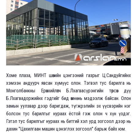
Хоме плаза, МИНТ шөнийн цэнгээний газрыг Ц.Сандуйгийнх
хэмээн андуурч явсан хүмүүс олон. Тэгвэл тус барилга нь
Монголбанкны Ерөнхийлөгч Б.Лхагвасүрэнгийн төрсөн дүү
Б.Лхагвадоржийнх гэдгийг бид өмнө нь мэдээлж байсан. Олон
замын уулзвар дээр баригдаж, түгжрэлийн эх үүсвэрийн нэг
болсон тус барилгыг нураах ёстой гэж олон ч хүн үздэг.
Гэтэл тус барилгыг нураах нь битгий хэл урд зогсоол дээр нь
дахин "Цахилгаан машин цэнэглэх зогсоол" барьж байх юм.