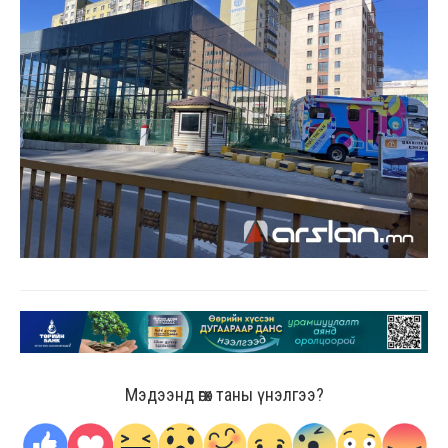
Мэдээнд өгөх таны үнэлгээ?