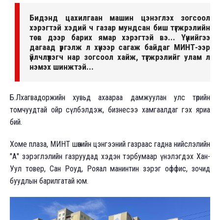
Бидэнд цахилгаан машин цэнэглэх зогсоол
хэрэгтэй хэдий ч газар мундсан биш түгжрэлийн
төв дээр барих ямар хэрэгтэй вэ... Үүнийгээ
дагаад үргэлж л хүнээр сагаж байдаг МИНТ-ээр
үйлчлүүлэгч нар зогсоол хайж, түгжрэлийг улам л
нэмэх шинжтэй...
Б.Лхагвадоржийн хувьд ахаараа дамжуулан улс төрийн
томчуудтай ойр сүлбэлдэж, бизнесээ хамгаалдаг гэх яриа
бий.
Хоме плаза, МИНТ шөнийн цэнгээний газраас гадна нийслэлийн
"А" зэрэглэлийн газруудад хэдэн тэрбумаар үнэлэгдэх Хан-
Уул товер, Сан Роуд, Рояал манинтин зэрэг оффис, зочид
буудлын барилгатай юм.