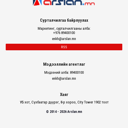
Сурталчилгаа байрлуулах
Маркетинг, сурталчилгааны алба:
+976 89400100
enkh@arslan.mn
RSS
Мэдээллийн агентлаг
Мэдээний алба: 89400100
enkh@arslan.mn
Хаяг
УБ хот, Сүхбаатар дүүрэг, 8-р хороо, City Tower 1902 тоот
© 2014 - 2026 Arslan.mn