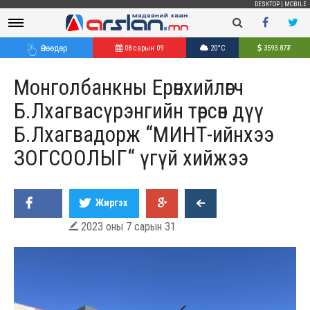
DESKTOP
|
MOBILE
Өнөөдөр
08 сарын 09
20°C
3593.87
₮
Монголбанкны Ерөнхийлөгч
Б.Лхагвасүрэнгийн төрсөн дүү
Б.Лхагвадорж “МИНТ-ийнхээ
ЗОГСООЛЫГ“ үгүй хийжээ
Жиргэх
2023 оны 7 сарын 31
