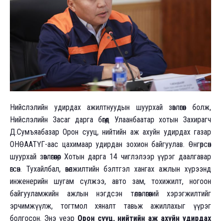
Нийслэлийн удирдах ажилтнуудын шуурхай зөвлөгөөн болж,
Нийслэлийн Засаг дарга бөгөөд Улаанбаатар хотын Захирагч
Д.Сумъяабазар Орон сууц, нийтийн аж ахуйн удирдах газар
ОНӨААТҮГ-аас цахимаар удирдан зохион байгуулав. Өнгөрсөн
шуурхай зөвлөгөөнөөр Хотын дарга 14 чиглэлээр үүрэг даалгавар
өгсөн. Тухайлбал, өвөлжилтийн бэлтгэл хангах ажлын хүрээнд
инженерийн шугам сүлжээ, авто зам, тохижилт, ногоон
байгууламжийн ажлын нэгдсэн төлөвлөгөөний хэрэгжилтийг
эрчимжүүлж, тогтмол хяналт тавьж ажиллахыг үүрэг
болгосон. Энэ үеэр
Орон сууц, нийтийн аж ахуйн удирдах