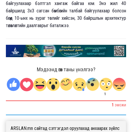
байгуулахаар бэлтгэл хангаж байгаа юм. Энэ жил 40
байршилд 3х3 сагсан бөмбөгийн талбай байгуулахаар болсон
бөгөөд 10-ынх нь зураг төслийг хийсэн, 30 байршлын архитектур
төлөвлөлтийн даалгаврыг баталжээ.
Мэдээнд өгөх таны үнэлгээ?
1
1
ЭМОЖИ
ARSLAN.mn сайтад сэтгэгдэл оруулахад анхаарах зүйлс