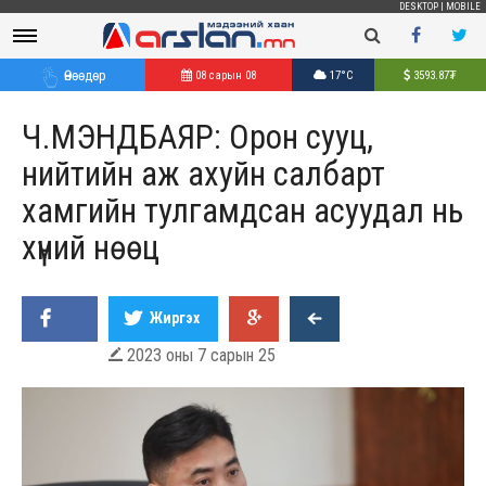
DESKTOP
|
MOBILE
Өнөөдөр
08 сарын 08
17°C
3593.87
₮
Ч.МЭНДБАЯР: Орон сууц,
нийтийн аж ахуйн салбарт
хамгийн тулгамдсан асуудал нь
хүний нөөц
Жиргэх
2023 оны 7 сарын 25
