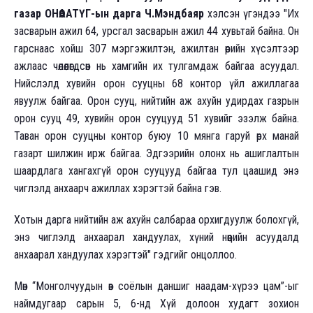
газар ОНӨААТҮГ-ын дарга Ч.Мэндбаяр
хэлсэн үгэндээ "Их
засварын ажил 64, урсгал засварын ажил 44 хувьтай байна. Он
гарснаас хойш 307 мэргэжилтэн, ажилтан өөрийн хүсэлтээр
ажлаас чөлөөлөгдсөн нь хамгийн их тулгамдаж байгаа асуудал.
Нийслэлд хувийн орон сууцны 68 контор үйл ажиллагаа
явуулж байгаа. Орон сууц, нийтийн аж ахуйн удирдах газрын
орон сууц 49, хувийн орон сууцууд 51 хувийг эзэлж байна.
Таван орон сууцны контор буюу 10 мянга гаруй өрх манай
газарт шилжин ирж байгаа. Эдгээрийн олонх нь ашиглалтын
шаардлага хангахгүй орон сууцууд байгаа тул цаашид энэ
чиглэлд анхаарч ажиллах хэрэгтэй байна гэв.
Хотын дарга нийтийн аж ахуйн салбараа орхигдуулж болохгүй,
энэ чиглэлд анхаарал хандуулах, хүний нөөцийн асуудалд
анхаарал хандуулах хэрэгтэй" гэдгийг онцоллоо.
Мөн “Монголчуудын өв соёлын даншиг наадам-хүрээ цам”-ыг
наймдугаар сарын 5, 6-нд Хүй долоон худагт зохион