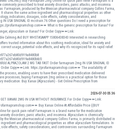
NAX ONLINE)) Buy Farmapram 2mg Online for quick pain relief Farmapram is a
 commonly prescribed to treat anxiety disorders, panic attacks, and insomnia.
anax. Farmapram, produced by the Mexican pharmaceutical company Collins Farma,
. It shares the same active ingredient and pharmacological properties as other
ology, indications, dosages, side effects, safety considerations, and
IN USA SINGNAL ID mcstrain.76 Other questions Do I need a prescription for
tps://profarmapramshop.com⏩⏩ What is the generic prescription for Xanax? For
nger, alprazolam or Xanax? For Order Copy⏩⏩Link:
le Calming Aid BUY WHSTASAAPP 15806438343 Interested in researching
s trusted information about this soothing medication, ideal for anxiety and
rrect usage, potential side effects, and why it’s recognized for its rapid relief.
9feb977a267eb80d919a8480b8
9feb977a267eb80d919a8480b8/0
6fdd ALPRAZOLAM 2 MG TAB FAST Order farmapram 2mg IN USA SINGNAL ID
For Order Copy⏩⏩Link: https://profarmapramshop.com⏩⏩ The availability of
process, enabling users to have their prescribed medication delivered
hcare processes, buying Farmapram 2mg online is a practical option for those
ry medication. Buy Xanax (Alprazolam) - Get Online Prescription from
2026-07-30 05:36
TO GET XANAX 2MG IN USA WITHOUT INSURANCE For Order Copy⏩⏩Link:
rofarmapramshop.com⏩⏩ Buy Xanax Online At Affordable Price ((BUY
for quick pain relief Farmapram is a brand name for the medication
anxiety disorders, panic attacks, and insomnia. Alprazolam is chemically
y the Mexican pharmaceutical company Collins Farma, is primarily distributed in
 ingredient and pharmacological properties as other alprazolam formulations. In
s, side effects, safety considerations, and controversies surrounding Farmapram