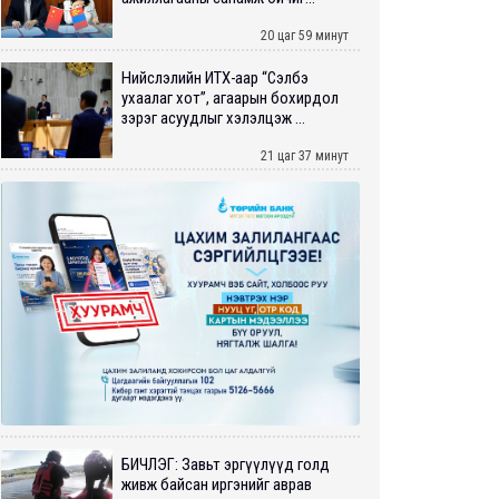
20 цаг 59 минут
Нийслэлийн ИТХ-аар “Сэлбэ
ухаалаг хот”, агаарын бохирдол
зэрэг асуудлыг хэлэлцэж ...
21 цаг 37 минут
БИЧЛЭГ: Завьт эргүүлүүд голд
живж байсан иргэнийг аврав