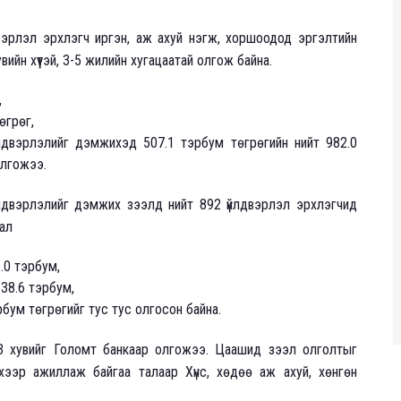
двэрлэл эрхлэгч иргэн, аж ахуй нэгж, хоршоодод эргэлтийн
ийн хүүтэй, 3-5 жилийн хугацаатай олгож байна.
,
өгрөг,
йлдвэрлэлийг дэмжихэд 507.1 тэрбум төгрөгийн нийт 982.0
олгожээ.
йлдвэрлэлийг дэмжих зээлд нийт 892 үйлдвэрлэл эрхлэгчид
ал
.0 тэрбум,
 38.6 тэрбум,
бум төгрөгийг тус тус олгосон байна.
4.3 хувийг Голомт банкаар олгожээ. Цаашид зээл олголтыг
үлэхээр ажиллаж байгаа талаар Хүнс, хөдөө аж ахуй, хөнгөн