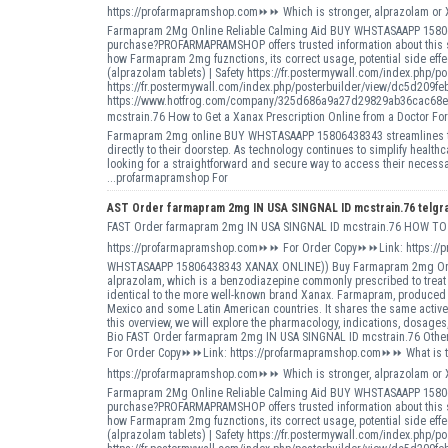
https://profarmapramshop.com⏩⏩ Which is stronger, alprazolam o
Farmapram 2Mg Online Reliable Calming Aid BUY WHSTASAAPP 158064
purchase?PROFARMAPRAMSHOP offers trusted information about this so
how Farmapram 2mg fuznctions, its correct usage, potential side effec
(alprazolam tablets) | Safety https://fr.postermywall.com/index.p
https://fr.postermywall.com/index.php/posterbuilder/view/dc5d20
https://www.hotfrog.com/company/325d686a9a27d29829ab36cac68e
mcstrain.76 How to Get a Xanax Prescription Online from a Doctor 
Farmapram 2mg online BUY WHSTASAAPP 15806438343 streamlines the 
directly to their doorstep. As technology continues to simplify healt
looking for a straightforward and secure way to access their necessa
...profarmapramshop For
AST Order farmapram 2mg IN USA SINGNAL ID mcstrain.76 telgr
FAST Order farmapram 2mg IN USA SINGNAL ID mcstrain.76 HOW 
https://profarmapramshop.com⏩⏩ For Order Copy⏩⏩Link: https://p
WHSTASAAPP 15806438343 XANAX ONLINE)) Buy Farmapram 2mg Online 
alprazolam, which is a benzodiazepine commonly prescribed to treat 
identical to the more well-known brand Xanax. Farmapram, produced b
Mexico and some Latin American countries. It shares the same active
this overview, we will explore the pharmacology, indications, dosage
Bio FAST Order farmapram 2mg IN USA SINGNAL ID mcstrain.76 Other 
For Order Copy⏩⏩Link: https://profarmapramshop.com⏩⏩ What is th
https://profarmapramshop.com⏩⏩ Which is stronger, alprazolam o
Farmapram 2Mg Online Reliable Calming Aid BUY WHSTASAAPP 158064
purchase?PROFARMAPRAMSHOP offers trusted information about this so
how Farmapram 2mg fuznctions, its correct usage, potential side effec
(alprazolam tablets) | Safety https://fr.postermywall.com/index.p