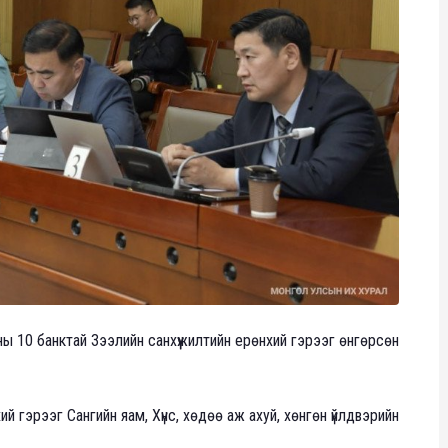
аны 10 банктай Зээлийн санхүүжилтийн ерөнхий гэрээг өнгөрсөн
ий гэрээг Сангийн яам, Хүнс, хөдөө аж ахуй, хөнгөн үйлдвэрийн