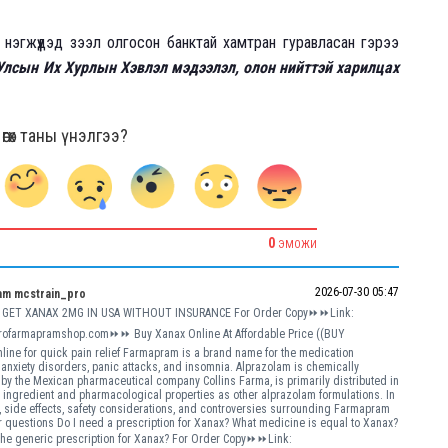
нэгжүүдэд зээл олгосон банктай хамтран гуравласан гэрээ
Улсын Их Хурлын Хэвлэл мэдээлэл, олон нийттэй харилцах
гөх таны үнэлгээ?
0
ЭМОЖИ
2026-07-30 05:47
am mcstrain_pro
TO GET XANAX 2MG IN USA WITHOUT INSURANCE For Order Copy⏩⏩Link:
rofarmapramshop.com⏩⏩ Buy Xanax Online At Affordable Price ((BUY
for quick pain relief Farmapram is a brand name for the medication
anxiety disorders, panic attacks, and insomnia. Alprazolam is chemically
y the Mexican pharmaceutical company Collins Farma, is primarily distributed in
 ingredient and pharmacological properties as other alprazolam formulations. In
s, side effects, safety considerations, and controversies surrounding Farmapram
questions Do I need a prescription for Xanax? What medicine is equal to Xanax?
e generic prescription for Xanax? For Order Copy⏩⏩Link: