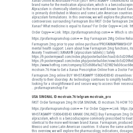
Xanax Online At Affordable Price ((BUY WHSTASAAPP 15806438343 XA
brand name for the medication alprazolam, which is a benzodiazepine
Alprazolam is chemically identical to the more well-known brand X
is primarily distributed in Mexico and some Latin American countries
alprazolam formulations. In this overview, we will explore the pharmac
controversies surrounding Farmapram Bio FAST Order farmapram 2mg 
Xanax? What medicine is equal to Xanax? For Order Copy⏩⏩Link: ht
Order Copy⏩⏩Link: https://profarmapramshop.com⏩⏩ Which is stro
https://profarmapramshop.com⏩⏩ Buy Farmapram 2Mg Online Reliab
Farmapram 2mg prior to your online purchase?PROFARMAPRAMSHOP offer
mental health support. Learn about how Farmapram 2mg functions, its co
Anxiety Treatment | XANAX® (alprazolam tablets) | Safety
https://fr.postermywall.com/index.php/posterbuilder/load/dc5d20
https://fr.postermywall.com/index.php/posterbuilder/view/dc5d20
https://www.hotfrog.com/company/325d686a9a27d29829ab36cac68e
mcstrain.76 How to Get a Xanax Prescription Online from a Doctor 
Farmapram 2mg online BUY WHSTASAAPP 15806438343 streamlines the 
directly to their doorstep. As technology continues to simplify healt
looking for a straightforward and secure way to access their necessa
...profarmapramshop For
USA SINGNAL ID mcstrain.76 telgram mcstrain_pro
FAST Order farmapram 2mg IN USA SINGNAL ID mcstrain.76 HOW 
https://profarmapramshop.com⏩⏩ For Order Copy⏩⏩Link: https://p
WHSTASAAPP 15806438343 XANAX ONLINE)) Buy Farmapram 2mg Online 
alprazolam, which is a benzodiazepine commonly prescribed to treat 
identical to the more well-known brand Xanax. Farmapram, produced b
Mexico and some Latin American countries. It shares the same active
this overview, we will explore the pharmacology, indications, dosage