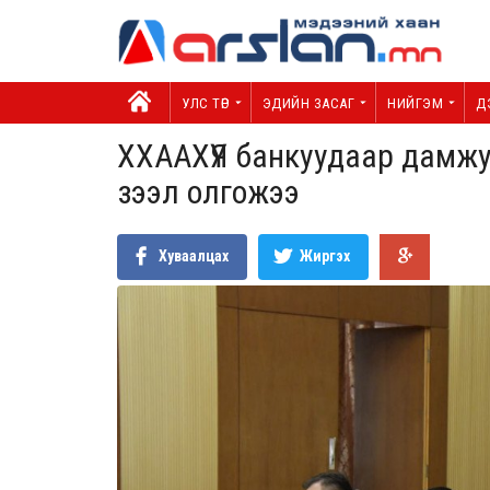
УЛС ТӨР
ЭДИЙН ЗАСАГ
НИЙГЭМ
Д
ХХААХҮЯ банкуудаар дамжу
зээл олгожээ
Хуваалцах
Жиргэх