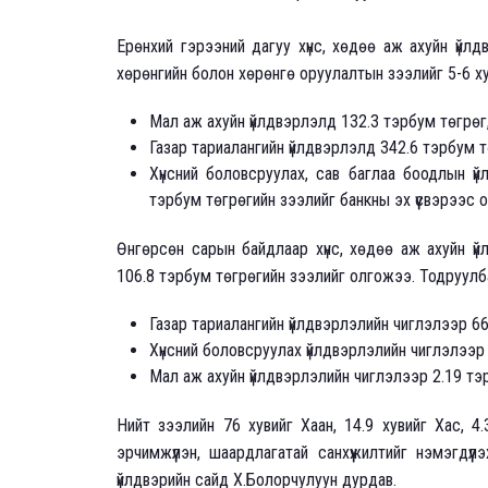
Ерөнхий гэрээний дагуу хүнс, хөдөө аж ахуйн үйл
хөрөнгийн болон хөрөнгө оруулалтын зээлийг 5-6 хув
Мал аж ахуйн үйлдвэрлэлд 132.3 тэрбум төгрөг
Газар тариалангийн үйлдвэрлэлд 342.6 тэрбум т
Хүнсний боловсруулах, сав баглаа боодлын ү
тэрбум төгрөгийн зээлийг банкны эх үүсвэрээс 
Өнгөрсөн сарын байдлаар хүнс, хөдөө аж ахуйн ү
106.8 тэрбум төгрөгийн зээлийг олгожээ. Тодруулб
Газар тариалангийн үйлдвэрлэлийн чиглэлээр 66
Хүнсний боловсруулах үйлдвэрлэлийн чиглэлээр
Мал аж ахуйн үйлдвэрлэлийн чиглэлээр 2.19 тэр
Нийт зээлийн 76 хувийг Хаан, 14.9 хувийг Хас, 
эрчимжүүлэн, шаардлагатай санхүүжилтийг нэмэгдү
үйлдвэрийн сайд Х.Болорчулуун дурдав.