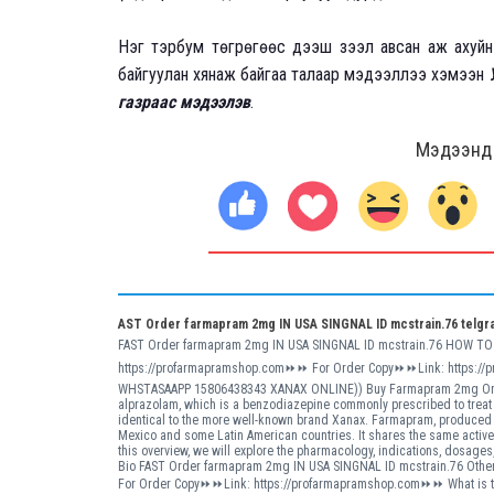
Нэг тэрбум төгрөгөөс дээш зээл авсан аж ахуйн 
байгуулан хянаж байгаа талаар мэдээллээ хэмээн
газраас мэдээлэ
в
.
Мэдээнд ө
AST Order farmapram 2mg IN USA SINGNAL ID mcstrain.76 telgr
FAST Order farmapram 2mg IN USA SINGNAL ID mcstrain.76 HOW 
https://profarmapramshop.com⏩⏩ For Order Copy⏩⏩Link: https://p
WHSTASAAPP 15806438343 XANAX ONLINE)) Buy Farmapram 2mg Online 
alprazolam, which is a benzodiazepine commonly prescribed to treat 
identical to the more well-known brand Xanax. Farmapram, produced b
Mexico and some Latin American countries. It shares the same active
this overview, we will explore the pharmacology, indications, dosage
Bio FAST Order farmapram 2mg IN USA SINGNAL ID mcstrain.76 Other 
For Order Copy⏩⏩Link: https://profarmapramshop.com⏩⏩ What is th