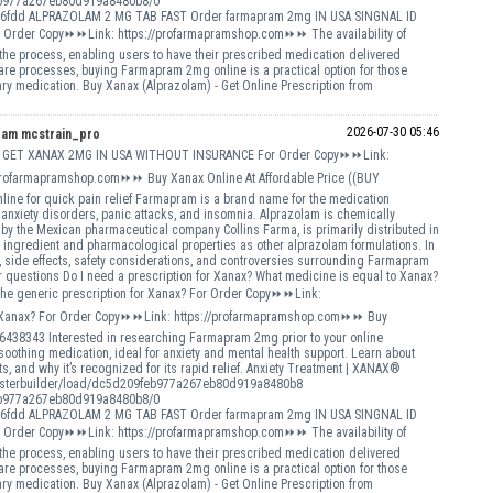
9feb977a267eb80d919a8480b8/0
6fdd ALPRAZOLAM 2 MG TAB FAST Order farmapram 2mg IN USA SINGNAL ID
For Order Copy⏩⏩Link: https://profarmapramshop.com⏩⏩ The availability of
process, enabling users to have their prescribed medication delivered
hcare processes, buying Farmapram 2mg online is a practical option for those
ry medication. Buy Xanax (Alprazolam) - Get Online Prescription from
2026-07-30 05:46
ram mcstrain_pro
TO GET XANAX 2MG IN USA WITHOUT INSURANCE For Order Copy⏩⏩Link:
rofarmapramshop.com⏩⏩ Buy Xanax Online At Affordable Price ((BUY
for quick pain relief Farmapram is a brand name for the medication
anxiety disorders, panic attacks, and insomnia. Alprazolam is chemically
y the Mexican pharmaceutical company Collins Farma, is primarily distributed in
 ingredient and pharmacological properties as other alprazolam formulations. In
s, side effects, safety considerations, and controversies surrounding Farmapram
questions Do I need a prescription for Xanax? What medicine is equal to Xanax?
e generic prescription for Xanax? For Order Copy⏩⏩Link:
r Xanax? For Order Copy⏩⏩Link: https://profarmapramshop.com⏩⏩ Buy
38343 Interested in researching Farmapram 2mg prior to your online
othing medication, ideal for anxiety and mental health support. Learn about
s, and why it’s recognized for its rapid relief. Anxiety Treatment | XANAX®
hp/posterbuilder/load/dc5d209feb977a267eb80d919a8480b8
9feb977a267eb80d919a8480b8/0
6fdd ALPRAZOLAM 2 MG TAB FAST Order farmapram 2mg IN USA SINGNAL ID
For Order Copy⏩⏩Link: https://profarmapramshop.com⏩⏩ The availability of
process, enabling users to have their prescribed medication delivered
hcare processes, buying Farmapram 2mg online is a practical option for those
ry medication. Buy Xanax (Alprazolam) - Get Online Prescription from