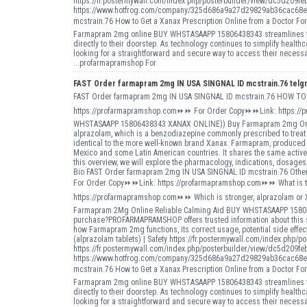
https://fr.postermywall.com/index.php/posterbuilder/view/dc5d20
https://www.hotfrog.com/company/325d686a9a27d29829ab36cac68e
mcstrain.76 How to Get a Xanax Prescription Online from a Doctor 
Farmapram 2mg online BUY WHSTASAAPP 15806438343 streamlines the 
directly to their doorstep. As technology continues to simplify healt
looking for a straightforward and secure way to access their necessa
...profarmapramshop For
FAST Order farmapram 2mg IN USA SINGNAL ID mcstrain.76 telg
FAST Order farmapram 2mg IN USA SINGNAL ID mcstrain.76 HOW 
https://profarmapramshop.com⏩⏩ For Order Copy⏩⏩Link: https://p
WHSTASAAPP 15806438343 XANAX ONLINE)) Buy Farmapram 2mg Online 
alprazolam, which is a benzodiazepine commonly prescribed to treat 
identical to the more well-known brand Xanax. Farmapram, produced b
Mexico and some Latin American countries. It shares the same active
this overview, we will explore the pharmacology, indications, dosage
Bio FAST Order farmapram 2mg IN USA SINGNAL ID mcstrain.76 Other 
For Order Copy⏩⏩Link: https://profarmapramshop.com⏩⏩ What is th
https://profarmapramshop.com⏩⏩ Which is stronger, alprazolam o
Farmapram 2Mg Online Reliable Calming Aid BUY WHSTASAAPP 158064
purchase?PROFARMAPRAMSHOP offers trusted information about this so
how Farmapram 2mg functions, its correct usage, potential side effect
(alprazolam tablets) | Safety https://fr.postermywall.com/index.p
https://fr.postermywall.com/index.php/posterbuilder/view/dc5d20
https://www.hotfrog.com/company/325d686a9a27d29829ab36cac68e
mcstrain.76 How to Get a Xanax Prescription Online from a Doctor 
Farmapram 2mg online BUY WHSTASAAPP 15806438343 streamlines the 
directly to their doorstep. As technology continues to simplify healt
looking for a straightforward and secure way to access their necessa