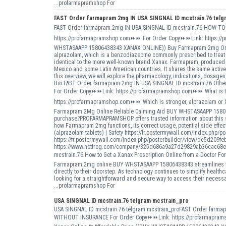
...profarmapramshop For
FAST Order farmapram 2mg IN USA SINGNAL ID mcstrain.76 telg
FAST Order farmapram 2mg IN USA SINGNAL ID mcstrain.76 HOW 
https://profarmapramshop.com⏩⏩ For Order Copy⏩⏩Link: https://p
WHSTASAAPP 15806438343 XANAX ONLINE)) Buy Farmapram 2mg Online 
alprazolam, which is a benzodiazepine commonly prescribed to treat 
identical to the more well-known brand Xanax. Farmapram, produced b
Mexico and some Latin American countries. It shares the same active
this overview, we will explore the pharmacology, indications, dosage
Bio FAST Order farmapram 2mg IN USA SINGNAL ID mcstrain.76 Other 
For Order Copy⏩⏩Link: https://profarmapramshop.com⏩⏩ What is th
https://profarmapramshop.com⏩⏩ Which is stronger, alprazolam o
Farmapram 2Mg Online Reliable Calming Aid BUY WHSTASAAPP 158064
purchase?PROFARMAPRAMSHOP offers trusted information about this so
how Farmapram 2mg functions, its correct usage, potential side effect
(alprazolam tablets) | Safety https://fr.postermywall.com/index.p
https://fr.postermywall.com/index.php/posterbuilder/view/dc5d20
https://www.hotfrog.com/company/325d686a9a27d29829ab36cac68e
mcstrain.76 How to Get a Xanax Prescription Online from a Doctor 
Farmapram 2mg online BUY WHSTASAAPP 15806438343 streamlines the 
directly to their doorstep. As technology continues to simplify healt
looking for a straightforward and secure way to access their necessa
...profarmapramshop For
USA SINGNAL ID mcstrain.76 telgram mcstrain_pro
USA SINGNAL ID mcstrain.76 telgram mcstrain_proFAST Order farm
WITHOUT INSURANCE For Order Copy⏩⏩Link: https://profarmapra