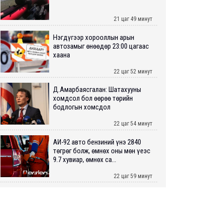
21 цаг 49 минут
Нэгдүгээр хорооллын арын
автозамыг өнөөдөр 23:00 цагаас
хаана
22 цаг 52 минут
Д.Амарбаясгалан: Шатахууны
хомдсол бол өөрөө төрийн
бодлогын хомсдол
22 цаг 54 минут
АИ-92 авто бензиний үнэ 2840
төгрөг болж, өмнөх оны мөн үеэс
9.7 хувиар, өмнөх са...
22 цаг 59 минут
ШУУРХАЙ: Туул голд 13 настай
хүүхэд живж, эрэн хайх ажиллагаа
үргэлжилж байна