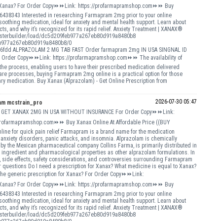
r Xanax? For Order Copy⏩⏩Link: https://profarmapramshop.com⏩⏩ Buy
38343 Interested in researching Farmapram 2mg prior to your online
othing medication, ideal for anxiety and mental health support. Learn about
ts, and why it’s recognized for its rapid relief. Anxiety Treatment | XANAX®
hp/posterbuilder/load/dc5d209feb977a267eb80d919a8480b8
9feb977a267eb80d919a8480b8/0
6fdd ALPRAZOLAM 2 MG TAB FAST Order farmapram 2mg IN USA SINGNAL ID
For Order Copy⏩⏩Link: https://profarmapramshop.com⏩⏩ The availability of
process, enabling users to have their prescribed medication delivered
hcare processes, buying Farmapram 2mg online is a practical option for those
ry medication. Buy Xanax (Alprazolam) - Get Online Prescription from
2026-07-30 05:47
am mcstrain_pro
TO GET XANAX 2MG IN USA WITHOUT INSURANCE For Order Copy⏩⏩Link:
rofarmapramshop.com⏩⏩ Buy Xanax Online At Affordable Price ((BUY
for quick pain relief Farmapram is a brand name for the medication
anxiety disorders, panic attacks, and insomnia. Alprazolam is chemically
y the Mexican pharmaceutical company Collins Farma, is primarily distributed in
 ingredient and pharmacological properties as other alprazolam formulations. In
s, side effects, safety considerations, and controversies surrounding Farmapram
questions Do I need a prescription for Xanax? What medicine is equal to Xanax?
e generic prescription for Xanax? For Order Copy⏩⏩Link:
r Xanax? For Order Copy⏩⏩Link: https://profarmapramshop.com⏩⏩ Buy
38343 Interested in researching Farmapram 2mg prior to your online
othing medication, ideal for anxiety and mental health support. Learn about
ts, and why it’s recognized for its rapid relief. Anxiety Treatment | XANAX®
hp/posterbuilder/load/dc5d209feb977a267eb80d919a8480b8