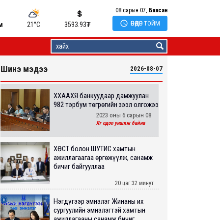
08 сарын 07,
Баасан

ӨНӨӨДӨР ТОЙМ
м
21°C
3593.93
₮
Шинэ мэдээ
2026-08-07
ХХААХҮЯ банкуудаар дамжуулан
982 тэрбум төгрөгийн зээл олгожээ
2023 оны 6 сарын 08
Яг одоо уншиж байна
ХӨСҮТ болон ШУТИС хамтын
ажиллагаагаа өргөжүүлж, санамж
бичиг байгууллаа
20 цаг 32 минут
Нэгдүгээр эмнэлэг Жинаны их
сургуулийн эмнэлэгтэй хамтын
ажиллагааны санамж бичиг...