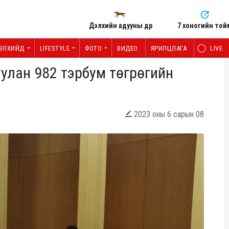
Дэлхийн адууны өдөр
7 хоногийн той
ЭЛХИЙД
LIFESTYLE
ФОТО
ВИДЕО
ЯРИЛЦЛАГА
LIVE
улан 982 тэрбум төгрөгийн
2023 оны 6 сарын 08
