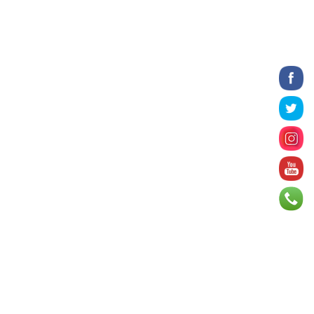
23 цаг 15 минут
Татварын өртэй шатахуун
импортлогч ААН-үүдийн дансыг
битүүмжлэхгүй
23 цаг 27 минут
Нийслэлийн цэцэрлэгийн цахим
бүртгэл энэ сарын 10-нд эхэлнэ
23 цаг 54 минут
Өнөр хороолол болон
Баянхошууны авто замын барилгын
ажлын нийт гүйцэтгэл 74.5 хув...
23 цаг 58 минут
Монгол-Алтай, Хөвсгөлийн
уулархаг нутаг, Дорнод-
Дарьгангын тал нутгаар дуу
цахилг...