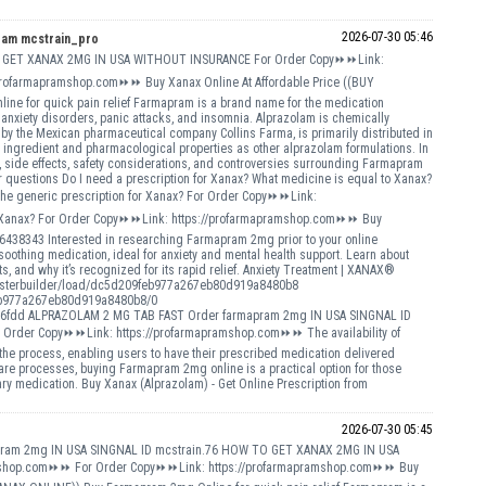
2026-07-30 05:46
ram mcstrain_pro
TO GET XANAX 2MG IN USA WITHOUT INSURANCE For Order Copy⏩⏩Link:
rofarmapramshop.com⏩⏩ Buy Xanax Online At Affordable Price ((BUY
for quick pain relief Farmapram is a brand name for the medication
anxiety disorders, panic attacks, and insomnia. Alprazolam is chemically
y the Mexican pharmaceutical company Collins Farma, is primarily distributed in
 ingredient and pharmacological properties as other alprazolam formulations. In
s, side effects, safety considerations, and controversies surrounding Farmapram
questions Do I need a prescription for Xanax? What medicine is equal to Xanax?
e generic prescription for Xanax? For Order Copy⏩⏩Link:
r Xanax? For Order Copy⏩⏩Link: https://profarmapramshop.com⏩⏩ Buy
38343 Interested in researching Farmapram 2mg prior to your online
othing medication, ideal for anxiety and mental health support. Learn about
s, and why it’s recognized for its rapid relief. Anxiety Treatment | XANAX®
hp/posterbuilder/load/dc5d209feb977a267eb80d919a8480b8
9feb977a267eb80d919a8480b8/0
6fdd ALPRAZOLAM 2 MG TAB FAST Order farmapram 2mg IN USA SINGNAL ID
For Order Copy⏩⏩Link: https://profarmapramshop.com⏩⏩ The availability of
process, enabling users to have their prescribed medication delivered
hcare processes, buying Farmapram 2mg online is a practical option for those
ry medication. Buy Xanax (Alprazolam) - Get Online Prescription from
2026-07-30 05:45
apram 2mg IN USA SINGNAL ID mcstrain.76 HOW TO GET XANAX 2MG IN USA
mshop.com⏩⏩ For Order Copy⏩⏩Link: https://profarmapramshop.com⏩⏩ Buy