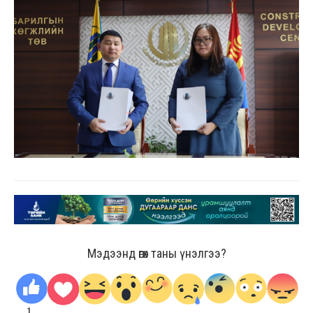
Мэдээнд өгөх таны үнэлгээ?
1