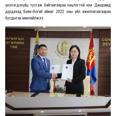
үнэлэгдэхүйц тусгаж байгаагаараа онцлогтой юм. Дашрамд
дурдахад Баян-Өлгий аймаг 2022 оны үйл ажиллагаагаараа
бусдыгаа манлайлжээ.