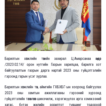
Барилгын хөгжлийн төвийн захирал Ц.Амарсанаа өнөөдөр
/2023.02.14/ орон нутгийн Газрын харилцаа, барилга хот
байгуулалтын газрын дарга нартай 2023 оны гүйцэтгэлийн
гэрээнд гарын үсэг зурлаа.
Барилгын хөгжлийн төв, аймгийн ГХБХБГ-ын хооронд байгуулах
2023 оны хамтын ажиллагааны гэрээний хүрээнд
гүйцэтгэлийн төлөвлөгөөг шинэчилж, хэрэгжүүлэх арга хэмжээний
хагас, бүтэн жилийн зорилтот түвшинг тодорхой