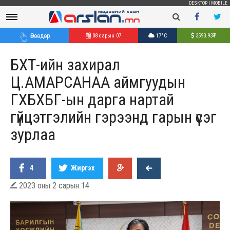
DESKTOP
|
MOBILE
Өнөөдөр
08 сарын 07
17°C
3593.93
₮
БХТ-ийн захирал
Ц.АМАРСАНАА аймгуудын
ГХБХБГ-ын дарга нартай
гүйцэтгэлийн гэрээнд гарын үсэг
зурлаа
4
Жиргэх
2023 оны 2 сарын 14
