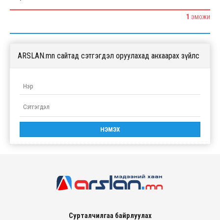
1
ЭМОЖИ
ARSLAN.mn сайтад сэтгэгдэл оруулахад анхаарах зүйлс
Сурталчилгаа байрлуулах