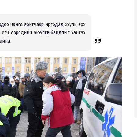
одоо чанга яригчаар иргэдэд хууль эрх
 өгч, өөрсдийн аюулгүй байдлыг хангах
айна.