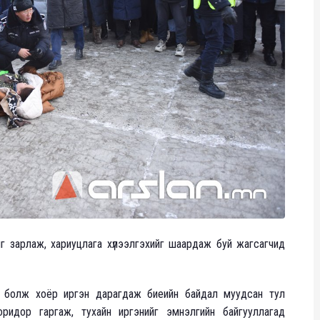
сийг зарлаж, хариуцлага хүлээлгэхийг шаардаж буй жагсагчид
с болж хоёр иргэн дарагдаж биеийн байдал муудсан тул
оридор гаргаж, тухайн иргэнийг эмнэлгийн байгууллагад