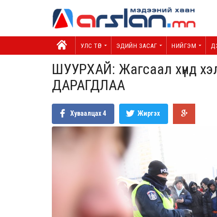
УЛС ТӨР
ЭДИЙН ЗАСАГ
НИЙГЭМ
Д
ШУУРХАЙ: Жагсаал хүнд х
ДАРАГДЛАА
Хуваалцах
4
Жиргэх