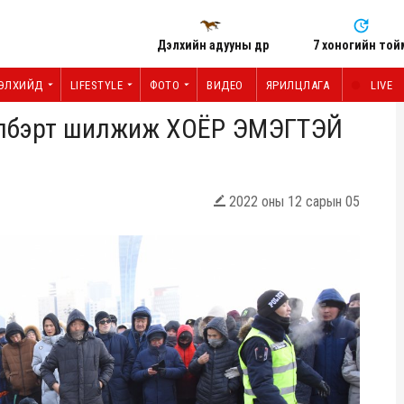
Дэлхийн адууны өдөр
7 хоногийн той
ЭЛХИЙД
LIFESTYLE
ФОТО
ВИДЕО
ЯРИЛЦЛАГА
LIVE
элбэрт шилжиж ХОЁР ЭМЭГТЭЙ
2022 оны 12 сарын 05
