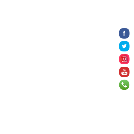
2026 оны 8 сарын 06
БИЧЛЭГ: Завьт эргүүлүүд голд живж
байсан иргэнийг аврав
2026 оны 8 сарын 06
Нэгдүгээр хорооллын арын
автозамыг өнөөдөр 23:00 цагаас
хаана
2026 оны 8 сарын 06
Д.Амарбаясгалан: Шатахууны
хомдсол бол өөрөө төрийн
бодлогын хомсдол
2026 оны 8 сарын 06
АИ-92 авто бензиний үнэ 2840
төгрөг болж, өмнөх оны мөн үеэс 9.7
хувиар, өмнөх са...