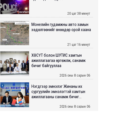
20 цаг 38 минут
Монелийн гудамжны авто замын
хөдөлгөөнийг өнөөдөр орой хаана
21 цаг 16 минут
ХӨСҮТ болон ШУТИС хамтын
ажиллагаагаа өргөжүүлж, санамж
бичиг байгууллаа
2026 оны 8 сарын 06
Нэгдүгээр эмнэлэг Жинаны их
сургуулийн эмнэлэгтэй хамтын
ажиллагааны санамж бичиг...
2026 оны 8 сарын 06
Нийслэлийн ИТХ-аар “Сэлбэ
ухаалаг хот”, агаарын бохирдол
зэрэг асуудлыг хэлэлцэж ...