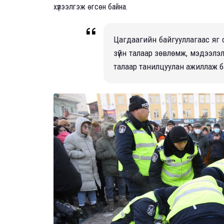
хүлээлгэж өгсөн байна.
Цагдаагийн байгууллагаас яг 
зүйн талаар зөвлөмж, мэдээлэл
талаар танилцуулан ажиллаж б