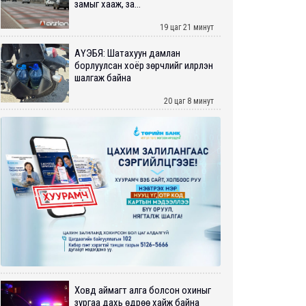
замыг хааж, за...
19 цаг 21 минут
АҮЭБЯ: Шатахуун дамлан
борлуулсан хоёр зөрчлийг илрүүлэн
шалгаж байна
20 цаг 8 минут
Ховд аймагт алга болсон охиныг
зургаа дахь өдрөө хайж байна