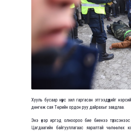
Хууль бусаар нүүрс хил гаргасан этгээдүүдийг нэр
дөнгөж сая Төрийн ордон руу дайрахыг завдлаа.
Энэ үеэр иргэд олноороо бие биенээ түлхсэнээ
Цагдаагийн байгууллагаас яаралтай чөлөөлөх к