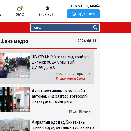
08 сарын 08,
Бямба

ӨНӨӨДӨР ТОЙМ
м
26°C
3593.87
₮
Шинэ мэдээ
2026-08-08
ШУУРХАЙ: Жагсаал хүнд хэлбэрт
шилжиж ХОЁР ЭМЭГТЭЙ
ДАРАГДЛАА
2022 оны 12 сарын 05
Яг одоо уншиж байна
Аялал жуулчлалын компанийн
автомашинд хязгаар тогтоолгүй
шатахуун олгохыг үүрэгдл...
19 цаг 18 минут
Амралтын өдрүүдэд Энхтайвны
гүүрний баруун, зүүн талын туслах авто