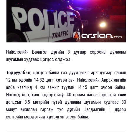
Нийслэлийн Баянгол
дүүргийн 3 дугаар хорооны дулааны
шугамын худгаас цогцос олджээ.
Тодруулбал,
цогцос байна гэх дуудлагыг аравдугаар сарын
12-ны өдрийн 14:32 цагт хүлээн авч, Нийслэлийн Аврах ангийн
алба хаагчид 4 км замыг туулан 14:45 цагт очсон байна.
Ингээд нэр, хаяг тодорхойгүй, 40 орчим насны эрэгтэй хүний
цогцсыг 3.5 метрийн гүнтэй дулааны шугамын худгаас 30
минут ажиллан гаргаж тус дүүргийн Цагдаагийн 1 дүгээр
хэлтсийн мөрдөгчид хүлээлгэн өгсөн байна.