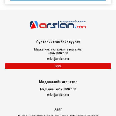
Сурталчилгаа байрлуулах
Маркетинг, сурталчилгааны алба:
+976 89400100
enkh@arslan.mn
RSS
Мэдээллийн агентлаг
Мэдээний алба: 89400100
enkh@arslan.mn
Хаяг