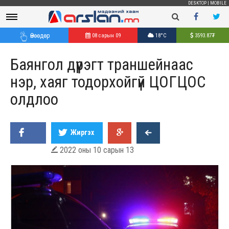
DESKTOP
|
MOBILE
Өнөөдөр
08 сарын 09
18°C
3593.87
₮
Баянгол дүүрэгт траншейнаас
нэр, хаяг тодорхойгүй ЦОГЦОС
олдлоо
Жиргэх
2022 оны 10 сарын 13
