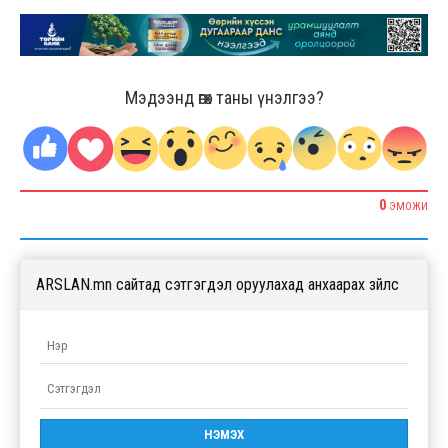
Мэдээнд өгөх таны үнэлгээ?
0
ЭМОЖИ
ARSLAN.mn сайтад сэтгэгдэл оруулахад анхаарах зүйлс