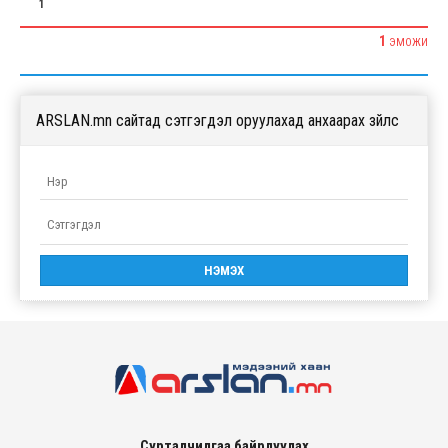
1
1
ЭМОЖИ
ARSLAN.mn сайтад сэтгэгдэл оруулахад анхаарах зүйлс
Сурталчилгаа байрлуулах