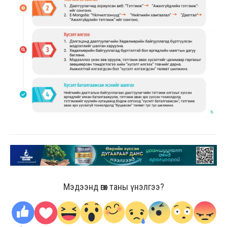
Мэдээнд өгөх таны үнэлгээ?