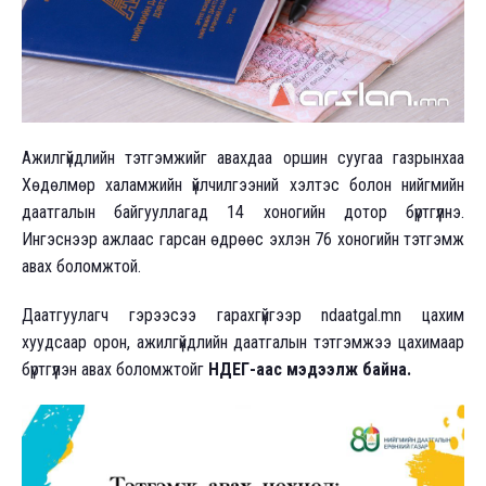
Ажилгүйдлийн тэтгэмжийг авахдаа оршин суугаа газрынхаа
Хөдөлмөр халамжийн үйлчилгээний хэлтэс болон нийгмийн
даатгалын байгууллагад 14 хоногийн дотор бүртгүүлнэ.
Ингэснээр ажлаас гарсан өдрөөс эхлэн 76 хоногийн тэтгэмж
авах боломжтой.
Даатгуулагч гэрээсээ гарахгүйгээр ndaatgal.mn цахим
хуудсаар орон, ажилгүйдлийн даатгалын тэтгэмжээ цахимаар
бүртгүүлэн авах боломжтойг
НДЕГ-аас мэдээлж байна.