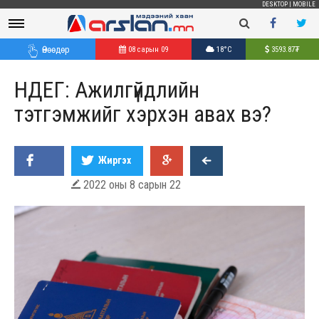
DESKTOP
|
MOBILE
Өнөөдөр
08 сарын 09
18°C
3593.87
₮
НДЕГ: Ажилгүйдлийн
тэтгэмжийг хэрхэн авах вэ?
Жиргэх
2022 оны 8 сарын 22
