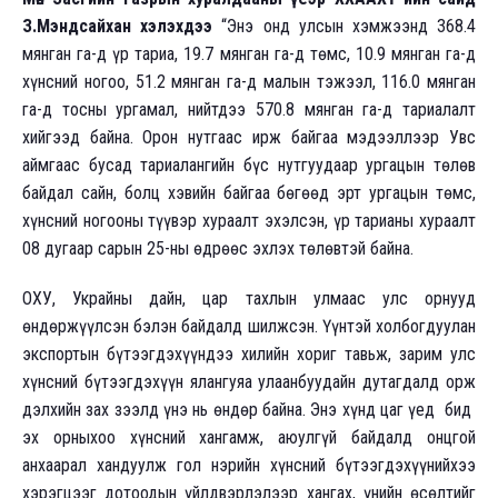
З.Мэндсайхан хэлэхдээ
“Энэ онд улсын хэмжээнд 368.4
мянган га-д үр тариа, 19.7 мянган га-д төмс, 10.9 мянган га-д
хүнсний ногоо, 51.2 мянган га-д малын тэжээл, 116.0 мянган
га-д тосны ургамал, нийтдээ 570.8 мянган га-д тариалалт
хийгээд байна. Орон нутгаас ирж байгаа мэдээллээр Увс
аймгаас бусад тариалангийн бүс нутгуудаар ургацын төлөв
байдал сайн, болц хэвийн байгаа бөгөөд эрт ургацын төмс,
хүнсний ногооны түүвэр хураалт эхэлсэн, үр тарианы хураалт
08 дугаар сарын 25-ны өдрөөс эхлэх төлөвтэй байна.
ОХУ, Украйны дайн, цар тахлын улмаас улс орнууд
өндөржүүлсэн бэлэн байдалд шилжсэн. Үүнтэй холбогдуулан
экспортын бүтээгдэхүүндээ хилийн хориг тавьж, зарим улс
хүнсний бүтээгдэхүүн ялангуяа улаанбуудайн дутагдалд орж
дэлхийн зах зээлд үнэ нь өндөр байна. Энэ хүнд цаг үед бид
эх орныхоо хүнсний хангамж, аюулгүй байдалд онцгой
анхаарал хандуулж гол нэрийн хүнсний бүтээгдэхүүнийхээ
хэрэгцээг дотоодын үйлдвэрлэлээр хангах, үнийн өсөлтийг