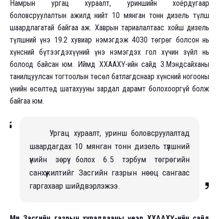
Намрын ургац хураалт, уриншийн хоёрдугаар
боловсруулалтын ажилд нийт 10 мянган тонн дизель түлш
шаардлагатай байгаа аж. Хаврын тариалалтаас хойш дизель
түлшний үнэ 19.2 хувиар нэмэгдэж 4030 төгрөг болсон нь
хүнсний бүтээгдэхүүний үнэ нэмэгдэх гол хүчин зүйл нь
болоод байсан юм. Иймд ХХААХҮ-ийн сайд З.Мэндсайханы
танилцуулсан тогтоолын төсөл батлагдснаар хүнсний ногооны
үнийн өсөлтөд шатахууны зардал дарамт болохооргүй болж
байгаа юм.
Ургац хураалт, уринш боловсруулалтад
шаардагдах 10 мянган тонн дизель түлшний
үнийн зөрүү болох 6.5 тэрбум төгрөгийн
санхүүжилтийг Засгийн газрын нөөц сангаас
гаргахаар шийдвэрлэжээ.
Мөн Засгийн газрын хуралдааны үеэр ХХААХҮ-ийн сайд