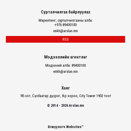
Сурталчилгаа байрлуулах
Маркетинг, сурталчилгааны алба:
+976 89400100
enkh@arslan.mn
RSS
Мэдээллийн агентлаг
Мэдээний алба: 89400100
enkh@arslan.mn
Хаяг
УБ хот, Сүхбаатар дүүрэг, 8-р хороо, City Tower 1902 тоот
© 2014 - 2026 Arslan.mn
Хөгжүүлэгч Websites™