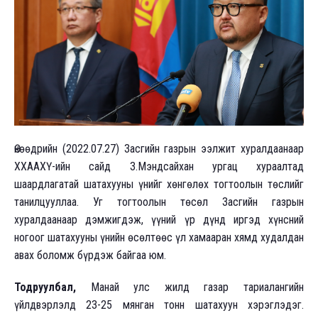
Өнөөдрийн (2022.07.27) Засгийн газрын ээлжит хуралдаанаар
ХХААХҮ-ийн сайд З.Мэндсайхан ургац хураалтад
шаардлагатай шатахууны үнийг хөнгөлөх тогтоолын төслийг
танилцууллаа. Уг тогтоолын төсөл Засгийн газрын
хуралдаанаар дэмжигдэж, үүний үр дүнд иргэд хүнсний
ногоог шатахууны үнийн өсөлтөөс үл хамааран хямд худалдан
авах боломж бүрдэж байгаа юм.
Тодруулбал,
Манай улс жилд газар тариалангийн
үйлдвэрлэлд 23-25 мянган тонн шатахуун хэрэглэдэг.