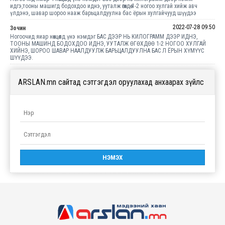
идгэ,тооны машигд бодохдоо иднэ, ууталж өгөхдөө 1-2 ногоо хулгай хийж авч
үлдэнэ, шавар шороо нааж барьцалдуулна бас ёрын хулгайчууд шүүдээ
2022-07-28 09:50
Зочин
Ногоочид яиар нөхцөлд үнэ нэмдэг БАС ДЭЭР НЬ КИЛОГРАММ ДЭЭР ИДНЭ,
ТООНЫ МАШИНД БОДОХДОО ИДНЭ, УУТАЛЖ ӨГӨХДӨӨ 1-2 НОГОО ХУЛГАЙ
ХИЙНЭ, ШОРОО ШАВАР НААЛДУУЛЖ БАРЬЦАЛДУУЛНА БАС Л ЁРЫН ХҮМҮҮС
ШҮҮДЭЭ.
ARSLAN.mn сайтад сэтгэгдэл оруулахад анхаарах зүйлс