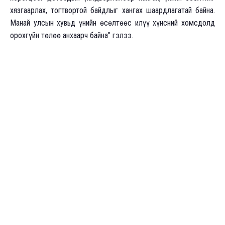
хязгаарлах, тогтвортой байдлыг хангах шаардлагатай байна.
Манай улсын хувьд үнийн өсөлтөөс илүү хүнсний хомсдолд
орохгүйн төлөө анхаарч байна” гэлээ.