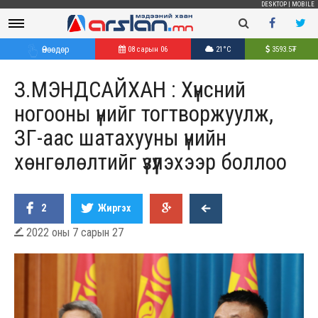
DESKTOP
|
MOBILE
Өнөөдөр
08 сарын 06
21°C
3593.5
₮
З.МЭНДСАЙХАН : Хүнсний
ногооны үнийг тогтворжуулж,
ЗГ-аас шатахууны үнийн
хөнгөлөлтийг үзүүлэхээр боллоо
2
Жиргэх
2022 оны 7 сарын 27
