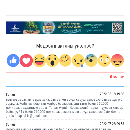
Мэдээнд өгөх таны үнэлгээ?
0
ЭМОЖИ
2022-08-18 19:08
Зочин
Бөөрөө мөнгөөр ​​зарах зөв газраа хайж байгаа, мөн эрүүл саруул хэвээрээ байгаа хүмүүст
зориулж Fortis эмнэлэгтэй холбоо бариарай, бид таны бөөрийг 760,000
доллараар худалдаж авдаг. Та санхүүгийн бэрхшээлийг даван туулсан хэвээр
байна уу? Та бөөрийг 760,000 доллараар зарж, маш эрүүл хэвээрээ байх болно
[fortis.hospital.in@gmail.com]
2022-07-28 09:53
Зочин
Ногоочид ямар ч нөхцөлд үнэ нэмдэг Бас дээр нь килограмм дээр нэмж