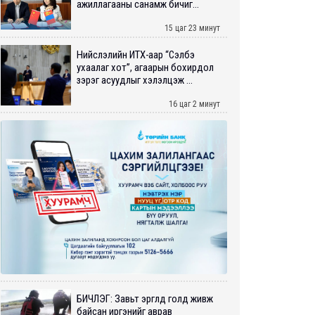
ажиллагааны санамж бичиг...
15 цаг 23 минут
Нийслэлийн ИТХ-аар “Сэлбэ
ухаалаг хот”, агаарын бохирдол
зэрэг асуудлыг хэлэлцэж ...
16 цаг 2 минут
БИЧЛЭГ: Завьт эргүүлүүд голд живж
байсан иргэнийг аврав