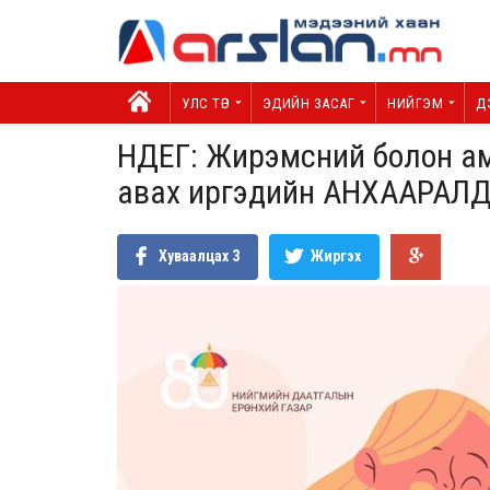
УЛС ТӨР
ЭДИЙН ЗАСАГ
НИЙГЭМ
Д
НДЕГ: Жирэмсний болон а
авах иргэдийн АНХААРАЛ
Хуваалцах
3
Жиргэх