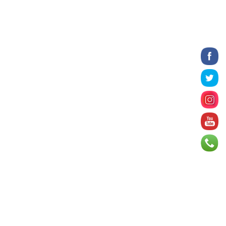
17 цаг 40 минут
Татварын өртэй шатахуун
импортлогч ААН-үүдийн дансыг
битүүмжлэхгүй
17 цаг 52 минут
Нийслэлийн цэцэрлэгийн цахим
бүртгэл энэ сарын 10-нд эхэлнэ
18 цаг 18 минут
Өнөр хороолол болон
Баянхошууны авто замын барилгын
ажлын нийт гүйцэтгэл 74.5 хув...
18 цаг 23 минут
Монгол-Алтай, Хөвсгөлийн
уулархаг нутаг, Дорнод-
Дарьгангын тал нутгаар дуу
цахилг...