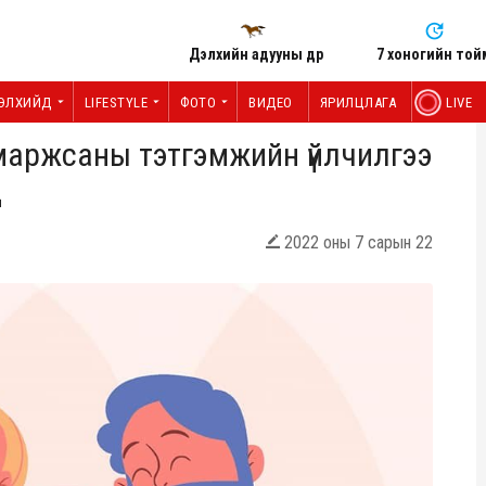
Дэлхийн адууны өдөр
7 хоногийн той
ЭЛХИЙД
LIFESTYLE
ФОТО
ВИДЕО
ЯРИЛЦЛАГА
LIVE
маржсаны тэтгэмжийн үйлчилгээ
Д
2022 оны 7 сарын 22
