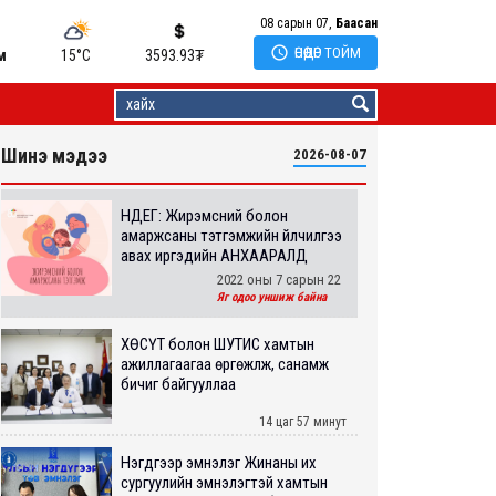
08 сарын 07,
Баасан

ӨНӨӨДӨР ТОЙМ
м
15°C
3593.93
₮
Шинэ мэдээ
2026-08-07
НДЕГ: Жирэмсний болон
амаржсаны тэтгэмжийн үйлчилгээ
авах иргэдийн АНХААРАЛД
2022 оны 7 сарын 22
Яг одоо уншиж байна
ХӨСҮТ болон ШУТИС хамтын
ажиллагаагаа өргөжүүлж, санамж
бичиг байгууллаа
14 цаг 57 минут
Нэгдүгээр эмнэлэг Жинаны их
сургуулийн эмнэлэгтэй хамтын