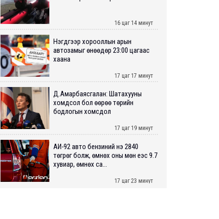
16 цаг 14 минут
Нэгдүгээр хорооллын арын
автозамыг өнөөдөр 23:00 цагаас
хаана
17 цаг 17 минут
Д.Амарбаясгалан: Шатахууны
хомдсол бол өөрөө төрийн
бодлогын хомсдол
17 цаг 19 минут
АИ-92 авто бензиний үнэ 2840
төгрөг болж, өмнөх оны мөн үеэс 9.7
хувиар, өмнөх са...
17 цаг 23 минут
ШУУРХАЙ: Туул голд 13 настай
хүүхэд живж, эрэн хайх ажиллагаа
үргэлжилж байна