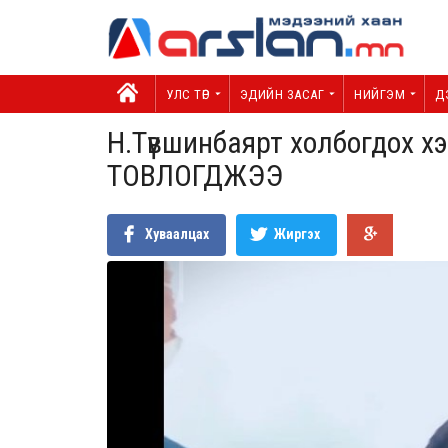
УЛС ТӨР
ЭДИЙН ЗАСАГ
НИЙГЭМ
Д
Н.Түвшинбаярт холбогдох хэ
ТОВЛОГДЖЭЭ
Хуваалцах
Жиргэх