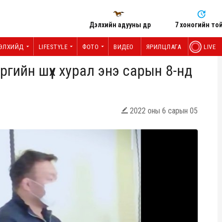
Дэлхийн адууны өдөр
7 хоногийн то
ЭЛХИЙД
LIFESTYLE
ФОТО
ВИДЕО
ЯРИЛЦЛАГА
LIVE
ргийн шүүх хурал энэ сарын 8-нд
2022 оны 6 сарын 05
