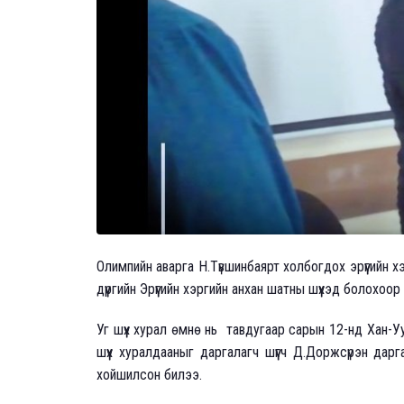
Олимпийн аварга Н.Түвшинбаярт холбогдох эрүүгийн х
дүүргийн Эрүүгийн хэргийн анхан шатны шүүхэд болохоо
Уг шүүх хурал өмнө нь тавдугаар сарын 12-нд Хан-Уул 
шүүх хуралдааныг даргалагч шүүгч Д.Доржсүрэн дарг
хойшилсон билээ.