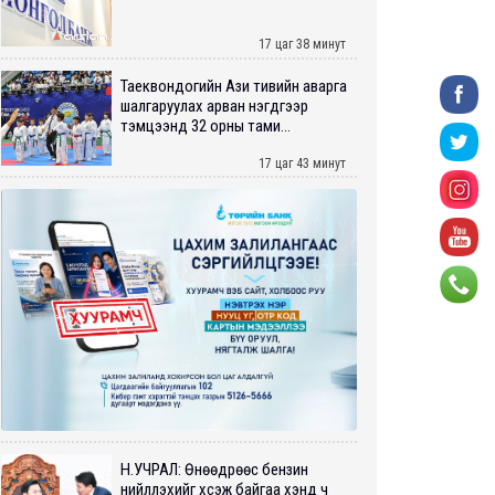
17 цаг 38 минут
Таеквондогийн Ази тивийн аварга
шалгаруулах арван нэгдүгээр
тэмцээнд 32 орны тами...
17 цаг 43 минут
Н.УЧРАЛ: Өнөөдрөөс бензин
нийлүүлэхийг хүсэж байгаа хэнд ч