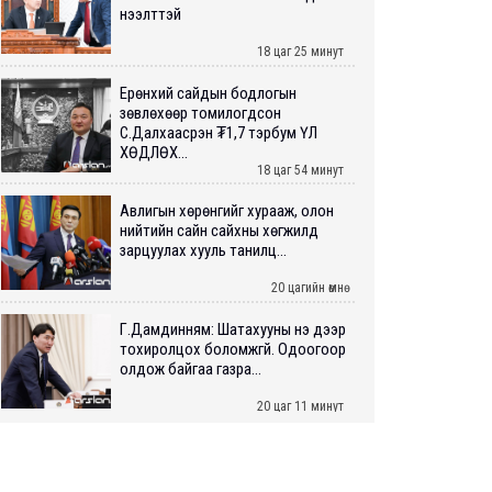
нээлттэй
18 цаг 25 минут
Ерөнхий сайдын бодлогын
зөвлөхөөр томилогдсон
С.Далхаасүрэн ₮1,7 тэрбум ҮЛ
ХӨДЛӨХ...
18 цаг 54 минут
Авлигын хөрөнгийг хурааж, олон
нийтийн сайн сайхны хөгжилд
зарцуулах хууль танилц...
20 цагийн өмнө
Г.Дамдинням: Шатахууны үнэ дээр
тохиролцох боломжгүй. Одоогоор
олдож байгаа газра...
20 цаг 11 минут
Э.Батшугар: Монгол Улс нэг эх
үүсвэрээс буюу өндөр чанартай
эмийг, хямд үнээр худ...