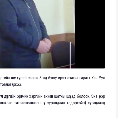
эргийн шүүх хурал сарын 8-нд буюу ирэх лхагва гарагт Хан-Уул
р товлогджээ.
дүүргийн эрүүгийн хэргийн анхан шатны шүүхэд болсон. Энэ үеэр
алахаас татгалзсанаар шүүх хуралдаан тодорхойгүй хугацаанд