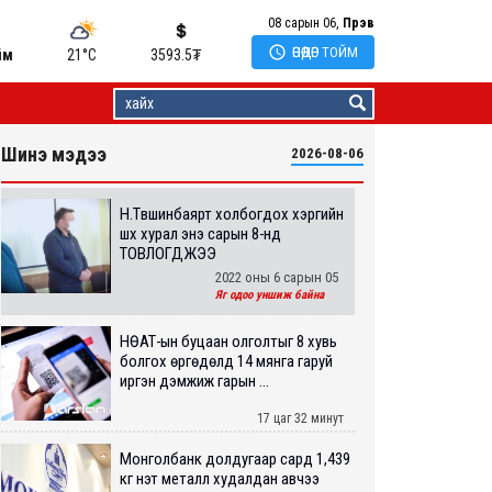
08 сарын 06,
Пүрэв

ӨНӨӨДӨР ТОЙМ
йм
21°C
3593.5
₮
Шинэ мэдээ
2026-08-06
Н.Түвшинбаярт холбогдох хэргийн
шүүх хурал энэ сарын 8-нд
ТОВЛОГДЖЭЭ
2022 оны 6 сарын 05
Яг одоо уншиж байна
НӨАТ-ын буцаан олголтыг 8 хувь
болгох өргөдөлд 14 мянга гаруй
иргэн дэмжиж гарын ...
17 цаг 32 минут
Монголбанк долдугаар сард 1,439
кг үнэт металл худалдан авчээ