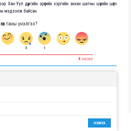
р Хан-Уул дүүргийн эрүүгийн хэргийн анхан шатны шүүхийн шүүгч
мнө мэдээлж байсан.
гөх таны үнэлгээ?
1
3
4
ЭМОЖИ