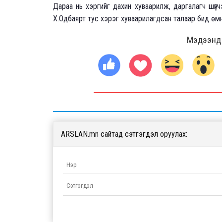
Дараа нь хэргийг дахин хуваарилж, даргалагч шүүгчээ
Х.Одбаярт тус хэрэг хуваарилагдсан талаар бид ө
Мэдээнд ө
ARSLAN.mn сайтад сэтгэгдэл оруулах: