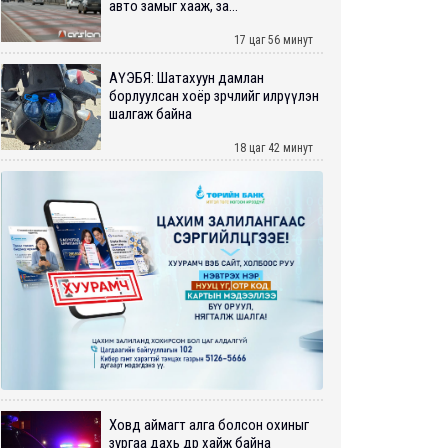
авто замыг хааж, за...
17 цаг 56 минут
АҮЭБЯ: Шатахуун дамлан
борлуулсан хоёр зөрчлийг илрүүлэн
шалгаж байна
18 цаг 42 минут
Ховд аймагт алга болсон охиныг
зургаа дахь өдрөө хайж байна