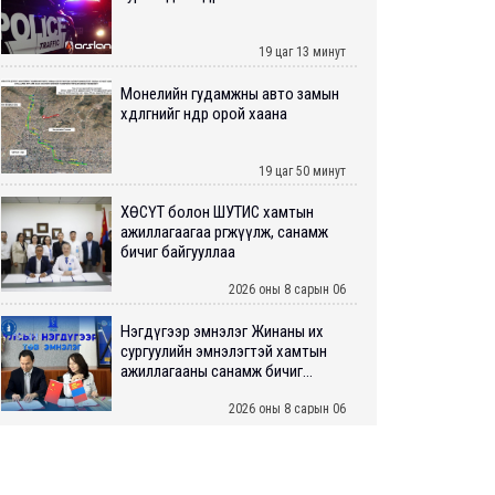
19 цаг 13 минут
Монелийн гудамжны авто замын
хөдөлгөөнийг өнөөдөр орой хаана
19 цаг 50 минут
ХӨСҮТ болон ШУТИС хамтын
ажиллагаагаа өргөжүүлж, санамж
бичиг байгууллаа
2026 оны 8 сарын 06
Нэгдүгээр эмнэлэг Жинаны их
сургуулийн эмнэлэгтэй хамтын
ажиллагааны санамж бичиг...
2026 оны 8 сарын 06
Нийслэлийн ИТХ-аар “Сэлбэ
ухаалаг хот”, агаарын бохирдол
зэрэг асуудлыг хэлэлцэж ...