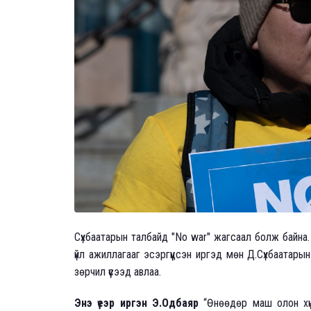
Сүхбаатарын талбайд "No war" жагсаал болж байна. Ж
үйл ажиллагааг эсэргүүцсэн иргэд мөн Д.Сүхбаатар
зөрчил үүсээд авлаа.
Энэ үеэр иргэн Э.Одбаяр
“Өнөөдөр маш олон хүн