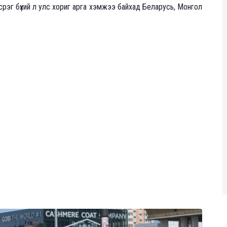
срэг бүхий л улс хориг арга хэмжээ байхад Беларусь, Монгол