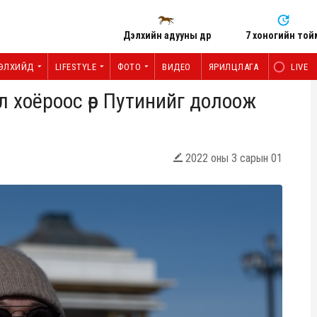
Дэлхийн адууны өдөр
7 хоногийн той
ЭЛХИЙД
LIFESTYLE
ФОТО
ВИДЕО
ЯРИЛЦЛАГА
LIVE
 хоёроос өөр Путинийг долоож
2022 оны 3 сарын 01
