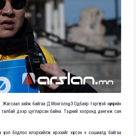
агсаал хийж байгаа Д.Монголхүү, Э.Одбаяр тэргүүтэй хүмүүсийн
ын талбай дээр цугларсан байна. Тэдний хооронд дөнгөж сая
 үзэл бодлоо илэрхийлж ирэхийг хүссэн ч сошиалд байгаа