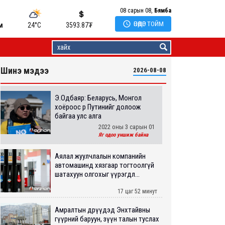
08 сарын 08,
Бямба

ӨНӨӨДӨР ТОЙМ
м
24°C
3593.87
₮
Шинэ мэдээ
2026-08-08
Э.Одбаяр: Беларусь, Монгол
хоёроос өөр Путинийг долоож
байгаа улс алга
2022 оны 3 сарын 01
Яг одоо уншиж байна
Аялал жуулчлалын компанийн
автомашинд хязгаар тогтоолгүй
шатахуун олгохыг үүрэгдл...
17 цаг 52 минут
Амралтын өдрүүдэд Энхтайвны
гүүрний баруун, зүүн талын туслах