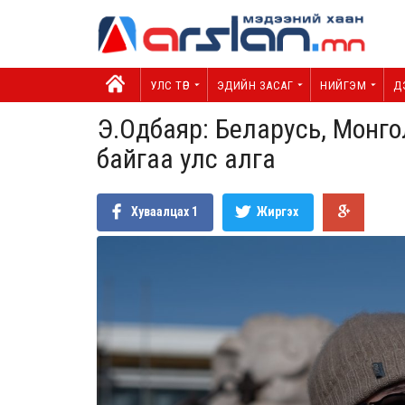
УЛС ТӨР
ЭДИЙН ЗАСАГ
НИЙГЭМ
Д
Э.Одбаяр: Беларусь, Монгол
байгаа улс алга
Хуваалцах
1
Жиргэх