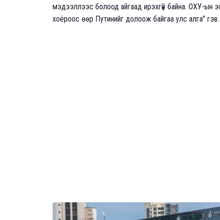
мэдээллээс болоод айгаад ирэхгүй байна. ОХУ-ын э
хоёроос өөр Путинийг долоож байгаа улс алга” гэв.