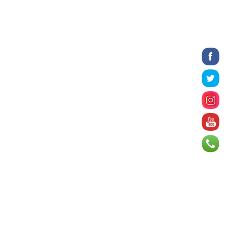
2026 оны 8 сарын 06
БИЧЛЭГ: Завьт эргүүлүүд голд
живж байсан иргэнийг аврав
2026 оны 8 сарын 06
Нэгдүгээр хорооллын арын
автозамыг өнөөдөр 23:00 цагаас хаана
2026 оны 8 сарын 06
Д.Амарбаясгалан: Шатахууны
хомдсол бол өөрөө төрийн бодлогын
хомсдол
2026 оны 8 сарын 06
АИ-92 авто бензиний үнэ 2840 төгрөг
болж, өмнөх оны мөн үеэс 9.7 хувиар,
өмнөх са...