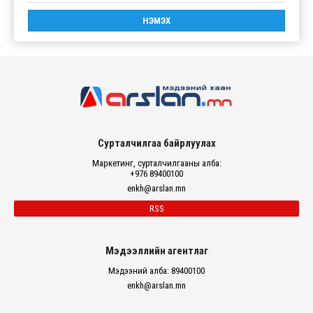
Сурталчилгаа байрлуулах
Маркетинг, сурталчилгааны алба:
+976 89400100
enkh@arslan.mn
RSS
Мэдээллийн агентлаг
Мэдээний алба: 89400100
enkh@arslan.mn