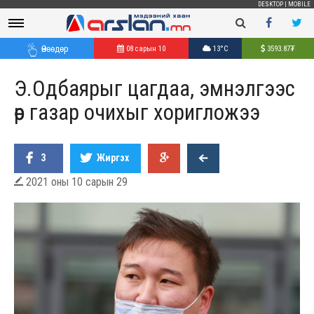
DESKTOP
|
MOBILE
Өнөөдөр
08 сарын 10
13°C
3593.87
₮
Э.Одбаярыг цагдаа, эмнэлгээс
өөр газар очихыг хоригложээ
3
Жиргэх
2021 оны 10 сарын 29
