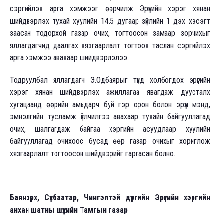
сэргийлэх арга хэмжээг өөрчилж Эрүүгийн хэрэг хянан
шийдвэрлэх тухай хуулийн 14.5 дугаар зүйлийн 1 дэх хэсэгт
заасан тодорхой газар очих, тогтоосон замаар зорчихыг
яллагдагчид даалгах хязгаарлалт тогтоох таслан сэргийлэх
арга хэмжээ авахаар шийдвэрлэлээ.
Тодруулбал яллагдагч Э.Одбаярыг түүнд холбогдох эрүүгийн
хэрэг хянан шийдвэрлэх ажиллагаа явагдаж дуусталх
хугацаанд өөрийн амьдарч буй гэр орон болон эрүүл мэнд,
эмнэлгийн тусламж үйлчилгээ авахаар тухайн байгууллагад
очих, шалгагдаж байгаа хэргийн асуудлаар хуулийн
байгууллагад очихоос бусад өөр газар очихыг хориглож
хязгаарлалт тогтоосон шийдвэрийг гаргасан болно.
Баянзүрх, Сүхбаатар, Чингэлтэй дүүргийн Эрүүгийн хэргийн
анхан шатны шүүхийн Тамгын газар