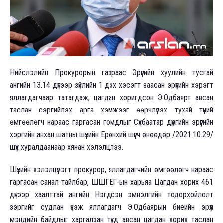
Нийслэлийн Прокурорын газраас Эрүүгийн хуулийн тусгай
ангийн 13.14 дүгээр зүйлийн 1 дэх хэсэгт заасан эрүүгийн хэрэгт
яллагдагчаар татагдаж, цагдан хоригдсон Э.Одбаярт авсан
таслан сэргийлэх арга хэмжээг өөрчлүүлэх тухай түүний
өмгөөлөгч нараас гаргасан гомдлыг Сүхбаатар дүүргийн эрүүгийн
хэргийн анхан шатны шүүхийн Ерөнхий шүүгч өнөөдөр /2021.10.29/
шүүх хуралдаанаар хянан хэлэлцлээ.
Шүүхийн хэлэлцүүлэгт прокурор, яллагдагчийн өмгөөлөгч нараас
гаргасан санал тайлбар, ШШГЕГ-ын харьяа Цагдан хорих 461
дүгээр хаалттай ангийн Нэгдсэн эмнэлгийн тодорхойлолт
зэргийг судлан үзэж яллагдагч Э.Одбаярын биеийн эрүүл
мэндийн байдлыг харгалзан түүнд авсан цагдан хорих таслан