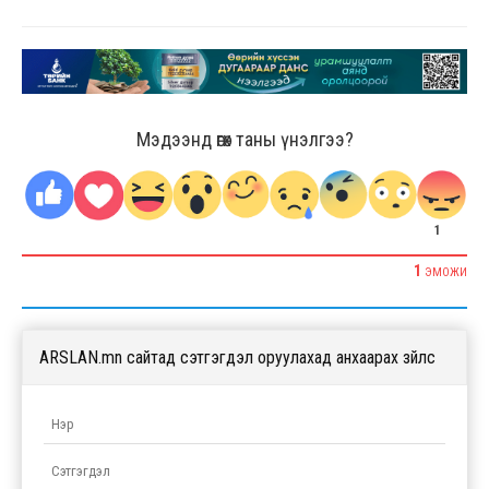
Мэдээнд өгөх таны үнэлгээ?
1
1
ЭМОЖИ
ARSLAN.mn сайтад сэтгэгдэл оруулахад анхаарах зүйлс