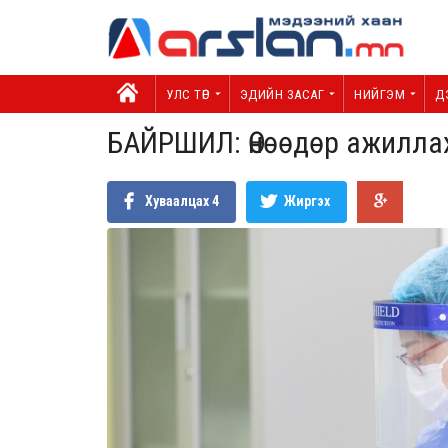
УЛС ТӨР
ЭДИЙН ЗАСАГ
НИЙГЭМ
Д
БАЙРШИЛ: Өнөөдөр ажилла
Хуваалцах
4
Жиргэх