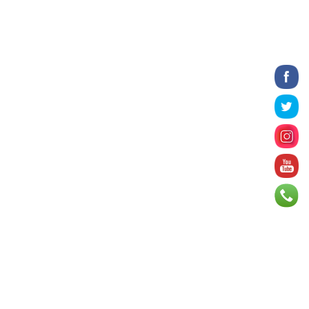
2026 оны 8 сарын 06
БИЧЛЭГ: Завьт эргүүлүүд голд
живж байсан иргэнийг аврав
2026 оны 8 сарын 06
Нэгдүгээр хорооллын арын
автозамыг өнөөдөр 23:00 цагаас
хаана
2026 оны 8 сарын 06
Д.Амарбаясгалан: Шатахууны
хомдсол бол өөрөө төрийн
бодлогын хомсдол
2026 оны 8 сарын 06
АИ-92 авто бензиний үнэ 2840
төгрөг болж, өмнөх оны мөн үеэс
9.7 хувиар, өмнөх са...