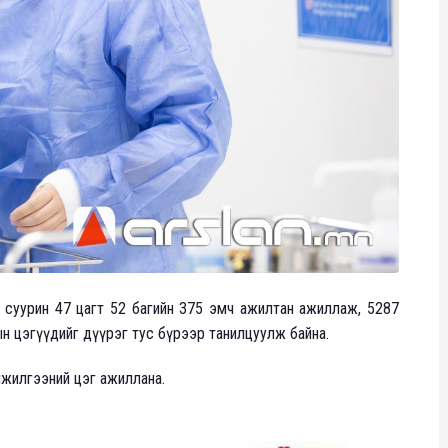
ёр, суурин 47 цагт 52 багийн 375 эмч ажилтан ажиллаж, 5287
тын цэгүүдийг дүүрэг тус бүрээр танилцуулж байна.
инжилгээний цэг ажиллана.