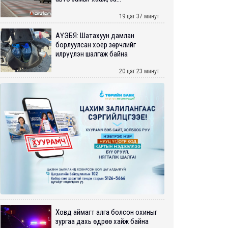
19 цаг 37 минут
АҮЭБЯ: Шатахуун дамлан
борлуулсан хоёр зөрчлийг
илрүүлэн шалгаж байна
20 цаг 23 минут
Ховд аймагт алга болсон охиныг
зургаа дахь өдрөө хайж байна