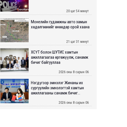
20 цаг 54 минут
Монелийн гудамжны авто замын
хөдөлгөөнийг өнөөдөр орой хаана
21 цаг 31 минут
ХӨСҮТ болон ШУТИС хамтын
ажиллагаагаа өргөжүүлж, санамж
бичиг байгууллаа
2026 оны 8 сарын 06
Нэгдүгээр эмнэлэг Жинаны их
сургуулийн эмнэлэгтэй хамтын
ажиллагааны санамж бичиг...
2026 оны 8 сарын 06
Нийслэлийн ИТХ-аар “Сэлбэ
ухаалаг хот”, агаарын бохирдол
зэрэг асуудлыг хэлэлцэж ...