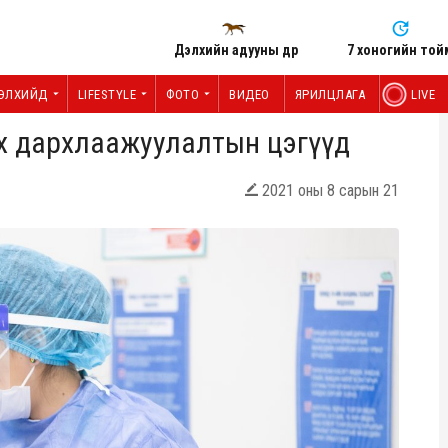
Дэлхийн адууны өдөр
7 хоногийн той
ЭЛХИЙД
LIFESTYLE
ФОТО
ВИДЕО
ЯРИЛЦЛАГА
LIVE
х дархлаажуулалтын цэгүүд
2021 оны 8 сарын 21
