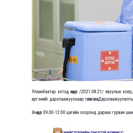
Улаанбаатар хотод өнөөдөр /2021.08.21/ явуулын хо
иргэнийг дархлаажуулхаар төлөвлөлөө. Дархлаажуулал
Өнөөдөр 09.00-12.00 цагийн хооронд дараах гурван ш