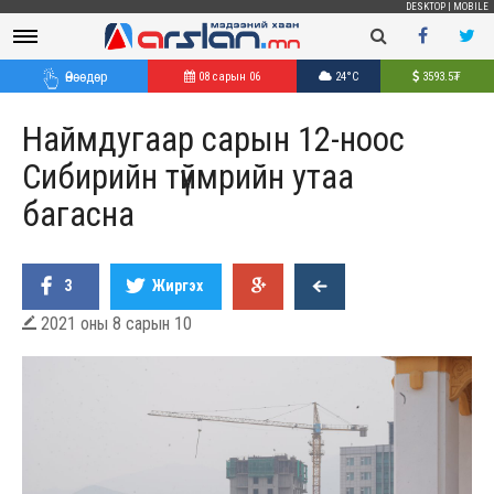
DESKTOP
|
MOBILE
Өнөөдөр
08 сарын 06
24°C
3593.5
₮
Наймдугаар сарын 12-ноос
Сибирийн түймрийн утаа
багасна
3
Жиргэх
2021 оны 8 сарын 10
