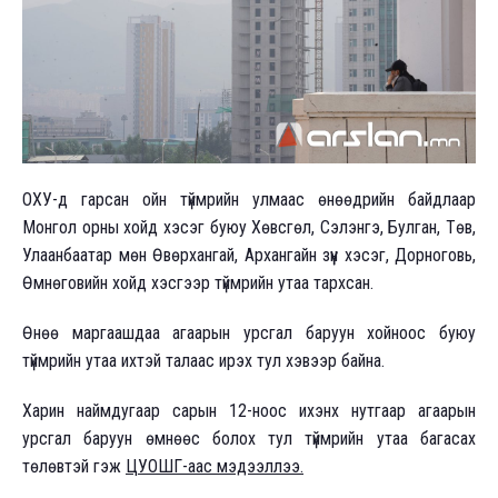
ОХУ-д гарсан ойн түймрийн улмаас өнөөдрийн байдлаар
Монгол орны хойд хэсэг буюу Хөвсгөл, Сэлэнгэ, Булган, Төв,
Улаанбаатар мөн Өвөрхангай, Архангайн зүүн хэсэг, Дорноговь,
Өмнөговийн хойд хэсгээр түймрийн утаа тархсан.
Өнөө маргаашдаа агаарын урсгал баруун хойноос буюу
түймрийн утаа ихтэй талаас ирэх тул хэвээр байна.
Харин наймдугаар сарын 12-ноос ихэнх нутгаар агаарын
урсгал баруун өмнөөс болох тул түймрийн утаа багасах
төлөвтэй гэж
ЦУОШГ-аас мэдээллээ.