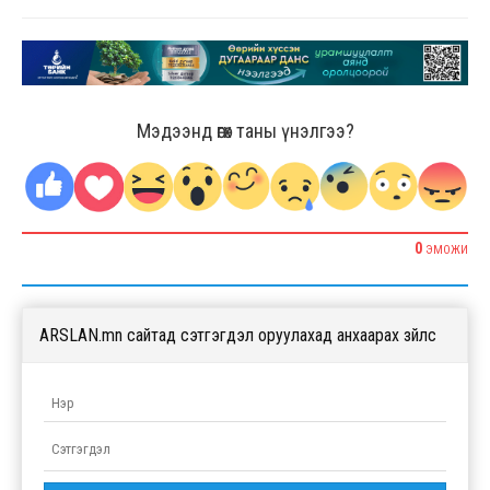
Мэдээнд өгөх таны үнэлгээ?
0
ЭМОЖИ
ARSLAN.mn сайтад сэтгэгдэл оруулахад анхаарах зүйлс