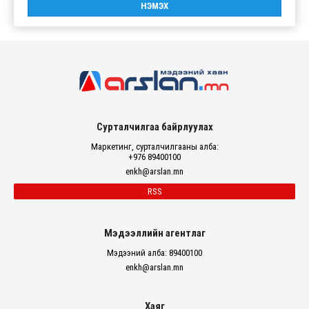
Сурталчилгаа байрлуулах
Маркетинг, сурталчилгааны алба:
+976 89400100
enkh@arslan.mn
RSS
Мэдээллийн агентлаг
Мэдээний алба: 89400100
enkh@arslan.mn
Хаяг