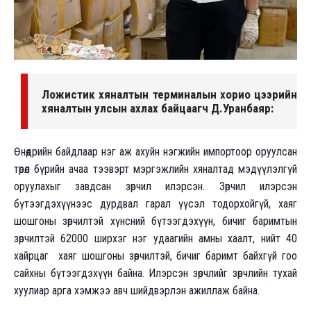
Ложистик хяналтын терминалын хорио цээрийн
хяналтын улсын ахлах байцаагч Д.Уранбаяр:
Өнөөдрийн байдлаар нэг аж ахуйн нэгжийн импортоор оруулсан
төрөл бүрийн ачаа тээвэрт мэргэжлийн хяналтад мэдүүлэлгүй
оруулахыг завдсан зөрчил илэрсэн. Зөрчил илэрсэн
бүтээгдэхүүнээс дурдвал гарал үүсэл тодорхойгүй, хаяг
шошгоны зөрчилтэй хүнсний бүтээгдэхүүн, бичиг баримтын
зөрчилтэй 62000 ширхэг нэг удаагийн амны хаалт, нийт 40
хайрцаг хаяг шошгоны зөрчилтэй, бичиг баримт байхгүй гоо
сайхны бүтээгдэхүүн байна. Илэрсэн зөрчлийг зөрчлийн тухай
хуулиар арга хэмжээ авч шийдвэрлэн ажиллаж байна.