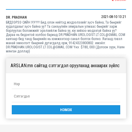
2021-08-10 13:21
DR. PRADHAN
БҮГДЭЭРЭЭ САЙН УУ!!!!! Бид олон нийтэд мэдээлэхийг хүсч байна; Та бөөрийг
худалдахыг хүсч байна уу? Та санхүүгийн хямралын улмаас бөөрийг зарж
борлуулах боломжийг эрэлхийлж байна уу, юу хийхээ мэдэхгүй байна уу?
Дараа нь бидэнтэй холбоо бариад DR.PRADHAN.UROLOGIST.LT.COL@GMAIL.COM
хаягаар бид танд бөөрнийх нь хэмжээгээр санал болгох болно. Яагаад гэвэл
манай эмнэлэгт бөөрний дутагдалд орж, 91424323800802. имэйл:
DR.PRADHAN.UROLOGIST.LT.COL@GMAIL.COM Yнэ: $780, 000 (Долоон зуун, Наян
мянган доллар)
ARSLAN.mn сайтад сэтгэгдэл оруулахад анхаарах зүйлс