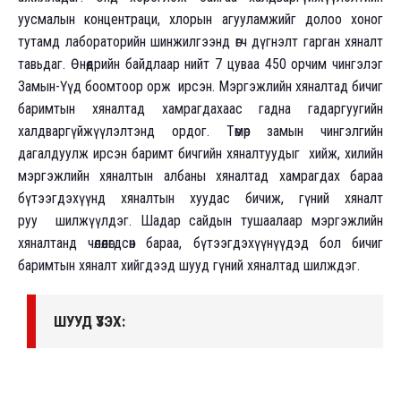
уусмалын концентраци, хлорын агууламжийг долоо хоног
тутамд лабораторийн шинжилгээнд өгч дүгнэлт гарган хяналт
тавьдаг. Өнөөдрийн байдлаар нийт 7 цуваа 450 орчим чингэлэг
Замын-Үүд боомтоор орж ирсэн. Мэргэжлийн хяналтад бичиг
баримтын хяналтад хамрагдахаас гадна гадаргуугийн
халдваргүйжүүлэлтэнд ордог. Төмөр замын чингэлгийн
дагалдуулж ирсэн баримт бичгийн хяналтуудыг хийж, хилийн
мэргэжлийн хяналтын албаны хяналтад хамрагдах бараа
бүтээгдэхүүнд хяналтын хуудас бичиж, гүний хяналт
руу шилжүүлдэг. Шадар сайдын тушаалаар мэргэжлийн
хяналтанд чөлөөлөгдсөн бараа, бүтээгдэхүүнүүдэд бол бичиг
баримтын хяналт хийгдээд шууд гүний хяналтад шилждэг.
ШУУД ҮЗЭХ: