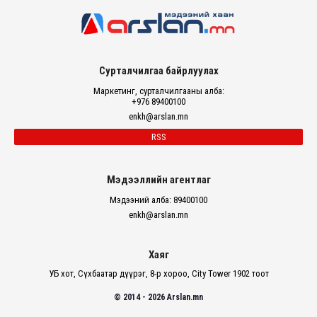
Сурталчилгаа байрлуулах
Маркетинг, сурталчилгааны алба:
+976 89400100
enkh@arslan.mn
RSS
Мэдээллийн агентлаг
Мэдээний алба: 89400100
enkh@arslan.mn
Хаяг
УБ хот, Сүхбаатар дүүрэг, 8-р хороо, City Tower 1902 тоот
© 2014 - 2026 Arslan.mn