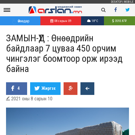
DESKTOP
|
MOBILE
Өнөөдөр
08 сарын 09
18°C
3593.87
₮
ЗАМЫН-ҮҮД : Өнөөдрийн
байдлаар 7 цуваа 450 орчим
чингэлэг боомтоор орж ирээд
байна
4
Жиргэх
2021 оны 8 сарын 10
