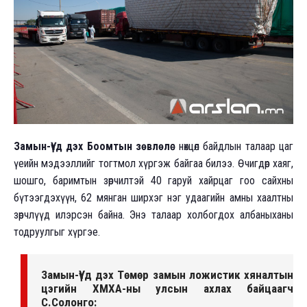
Замын-Үүд дэх Боомтын зөвлөл
өөс нөхцөл байдлын талаар цаг
үеийн мэдээллийг тогтмол хүргэж байгаа билээ. Өчигдөр хаяг,
шошго, баримтын зөрчилтэй 40 гаруй хайрцаг гоо сайхны
бүтээгдэхүүн, 62 мянган ширхэг нэг удаагийн амны хаалтны
зөрчлүүд илэрсэн байна. Энэ талаар холбогдох албаныханы
тодруулгыг хүргэе.
Замын-Үүд дэх Төмөр замын ложистик хяналтын
цэгийн ХМХА-ны улсын ахлах байцаагч
С.Солонго: