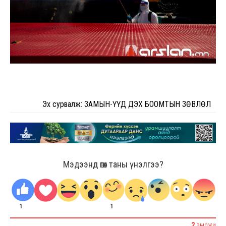
Эх сурвалж: ЗАМЫН-ҮҮД ДЭХ БООМТЫН ЗӨВЛӨЛ
Мэдээнд өгөх таны үнэлгээ?
1
1
2
ЭМОЖИ