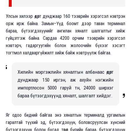
Улсын хилээр өдөрт дунджаар 160 тээврийн хэрэгсэл нэвтрэн
орж ирж байна. Замын–Үүд боомт дээр таван терминал
бараа, бүтээгдэхүүнийг ангилан хяналт шалгалтыг хийж
гүйцэтгэж байна. Сардаа 4200 орчим тээврийн хэрэгсэл
нэвтэрч, гадаргуугийн болон жолоочийн бүхээг хэсэгт
тогтмол халдваргүйжилт хийж байж нэвтрүүлж байгаа.
Хилийн мэргэжлийн хяналтын албанаас өдөрт
дунджаар 150 иргэн, аж ахуйн нэгжийн
импортлосон 5000 гаруй тн, 24000 ширхэг
бараа бүтээгдэхүүнд хяналт, шалгалт хийдэг.
Яг одоо бидний байгаа энэ хяналтын терминалд ургамлын
гаралтай түүхий эд, бүтээгдэхүүн, боловсруулсан хүнсний
бүтээгдэхүүн болон бусад төрөл бүрийн бараа, бүтээгдэхүүн