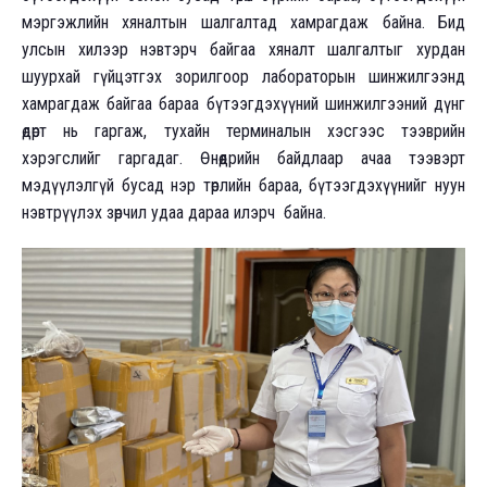
мэргэжлийн хяналтын шалгалтад хамрагдаж байна. Бид
улсын хилээр нэвтэрч байгаа хяналт шалгалтыг хурдан
шуурхай гүйцэтгэх зорилгоор лабораторын шинжилгээнд
хамрагдаж байгаа бараа бүтээгдэхүүний шинжилгээний дүнг
өдөрт нь гаргаж, тухайн терминалын хэсгээс тээврийн
хэрэгслийг гаргадаг. Өнөөдрийн байдлаар ачаа тээвэрт
мэдүүлэлгүй бусад нэр төрлийн бараа, бүтээгдэхүүнийг нуун
нэвтрүүлэх зөрчил удаа дараа илэрч байна.