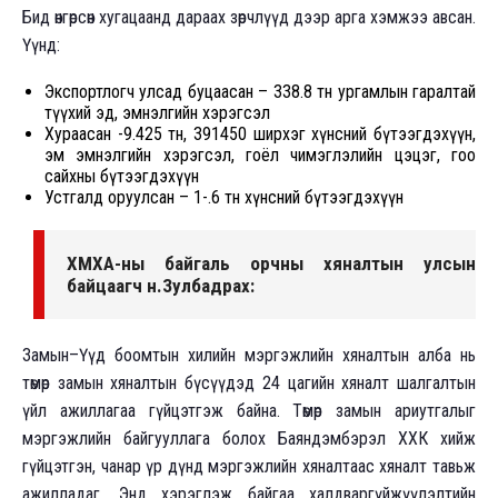
Бид өнгөрсөн хугацаанд дараах зөрчлүүд дээр арга хэмжээ авсан.
Үүнд:
Экспортлогч улсад буцаасан – 338.8 тн ургамлын гаралтай
түүхий эд, эмнэлгийн хэрэгсэл
Хураасан -9.425 тн, 391450 ширхэг хүнсний бүтээгдэхүүн,
эм эмнэлгийн хэрэгсэл, гоёл чимэглэлийн цэцэг, гоо
сайхны бүтээгдэхүүн
Устгалд оруулсан – 1-.6 тн хүнсний бүтээгдэхүүн
ХМХА-ны байгаль орчны хяналтын улсын
байцаагч н.Зулбадрах:
Замын–Үүд боомтын хилийн мэргэжлийн хяналтын алба нь
төмөр замын хяналтын бүсүүдэд 24 цагийн хяналт шалгалтын
үйл ажиллагаа гүйцэтгэж байна. Төмөр замын ариутгалыг
мэргэжлийн байгууллага болох Баяндэмбэрэл ХХК хийж
гүйцэтгэн, чанар үр дүнд мэргэжлийн хяналтаас хяналт тавьж
ажилладаг. Энд хэрэглэж байгаа халдваргүйжүүлэлтийн