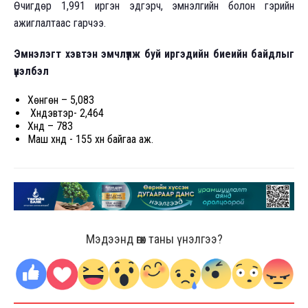
Өчигдөр 1,991 иргэн эдгэрч, эмнэлгийн болон гэрийн
ажиглалтаас гарчээ.
Эмнэлэгт хэвтэн эмчлүүлж буй иргэдийн биеийн байдлыг
үнэлбэл
Хөнгөн – 5,083
Хүндэвтэр- 2,464
Хүнд – 783
Маш хүнд - 155 хүн байгаа аж.
Мэдээнд өгөх таны үнэлгээ?