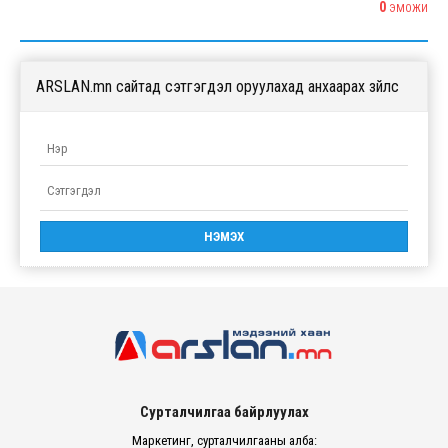
0
ЭМОЖИ
ARSLAN.mn сайтад сэтгэгдэл оруулахад анхаарах зүйлс
Сурталчилгаа байрлуулах
Маркетинг, сурталчилгааны алба: