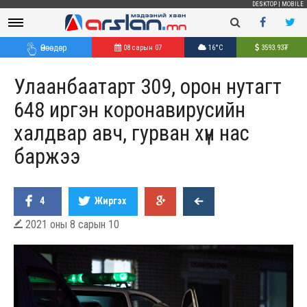
DESKTOP
|
MOBILE
Өнөөдөр
08 сарын 07
16°C
3593.93
₮
Улаанбаатарт 309, орон нутагт
648 иргэн коронавирусийн
халдвар авч, гурван хүн нас
баржээ
4
Жиргэх
2021 оны 8 сарын 10
