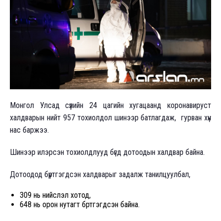
Монгол Улсад сүүлийн 24 цагийн хугацаанд коронавируст
халдварын нийт 957 тохиолдол шинээр батлагдаж, гурван хүн
нас баржээ.
Шинээр илэрсэн тохиолдлууд бүгд дотоодын халдвар байна.
Дотоодод бүртгэгдсэн халдварыг задалж танилцуулбал,
309 нь нийслэл хотод,
648 нь орон нутагт бүртгэгдсэн байна.