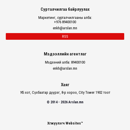
Сурталчилгаа байрлуулах
Маркетинг, сурталчилгааны алба:
+976 89400100
enkh@arslan.mn
RSS
Мэдээллийн агентлаг
Мэдээний алба: 89400100
enkh@arslan.mn
Хаяг
УБ хот, Сүхбаатар дүүрэг, 8-р хороо, City Tower 1902 тоот
© 2014 - 2026 Arslan.mn
Хөгжүүлэгч Websites™