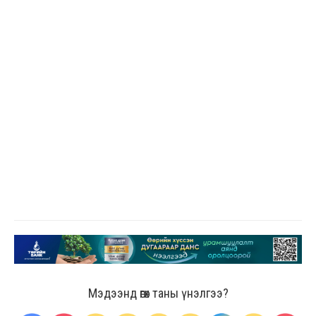
Мэдээнд өгөх таны үнэлгээ?