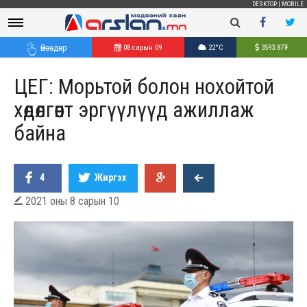
DESKTOP
|
MOBILE
Өнөөдөр
08 сарын 09
22°C
3593.87
₮
ЦЕГ: Морьтой болон нохойтой
хөдөлгөөнт эргүүлүүд ажиллаж
байна
4
Жиргэх
2021 оны 8 сарын 10
