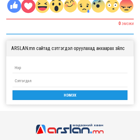
0
ЭМОЖИ
ARSLAN.mn сайтад сэтгэгдэл оруулахад анхаарах зүйлс