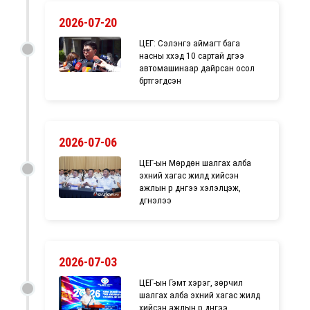
2026-07-20
ЦЕГ: Сэлэнгэ аймагт бага
насны хүүхэд 10 сартай дүүгээ
автомашинаар дайрсан осол
бүртгэгдсэн
2026-07-06
ЦЕГ-ын Мөрдөн шалгах алба
эхний хагас жилд хийсэн
ажлын үр дүнгээ хэлэлцэж,
дүгнэлээ
2026-07-03
ЦЕГ-ын Гэмт хэрэг, зөрчил
шалгах алба эхний хагас жилд
хийсэн ажлын үр дүнгээ