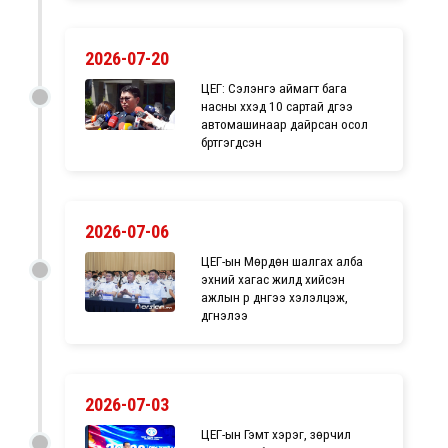
2026-07-20
ЦЕГ: Сэлэнгэ аймагт бага
насны хүүхэд 10 сартай дүүгээ
автомашинаар дайрсан осол
бүртгэгдсэн
2026-07-06
ЦЕГ-ын Мөрдөн шалгах алба
эхний хагас жилд хийсэн
ажлын үр дүнгээ хэлэлцэж,
дүгнэлээ
2026-07-03
ЦЕГ-ын Гэмт хэрэг, зөрчил