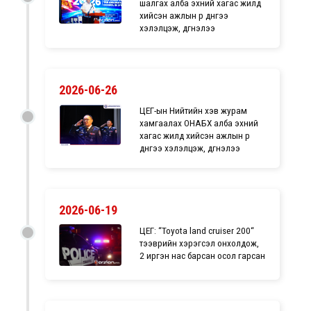
шалгах алба эхний хагас жилд
хийсэн ажлын үр дүнгээ
хэлэлцэж, дүгнэлээ
2026-06-26
ЦЕГ-ын Нийтийн хэв журам
хамгаалах ОНАБХ алба эхний
хагас жилд хийсэн ажлын үр
дүнгээ хэлэлцэж, дүгнэлээ
2026-06-19
ЦЕГ: “Toyota land cruiser 200“
тээврийн хэрэгсэл онхолдож,
2 иргэн нас барсан осол гарсан