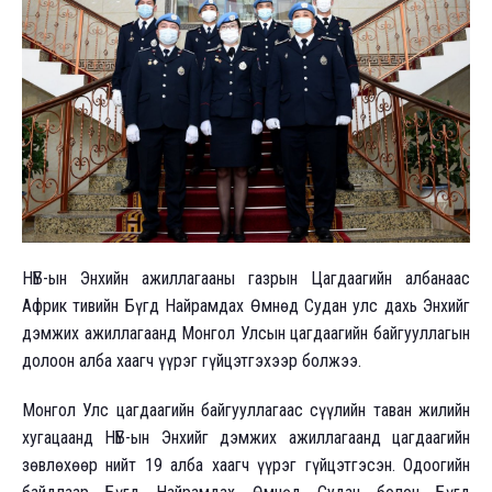
НҮБ-ын Энхийн ажиллагааны газрын Цагдаагийн албанаас
Африк тивийн Бүгд Найрамдах Өмнөд Судан улс дахь Энхийг
дэмжих ажиллагаанд Монгол Улсын цагдаагийн байгууллагын
долоон алба хаагч үүрэг гүйцэтгэхээр болжээ.
Монгол Улс цагдаагийн байгууллагаас сүүлийн таван жилийн
хугацаанд НҮБ-ын Энхийг дэмжих ажиллагаанд цагдаагийн
зөвлөхөөр нийт 19 алба хаагч үүрэг гүйцэтгэсэн. Одоогийн