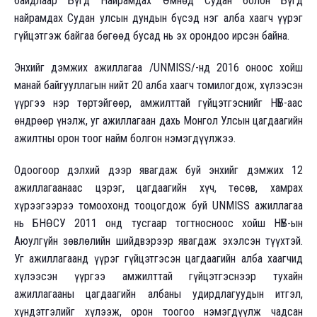
байдлаар Бүгд Найрамдах Өмнөд Судан болон Бүгд
найрамдах Судан улсын дундын бүсэд нэг алба хаагч үүрэг
гүйцэтгэж байгаа бөгөөд бусад нь эх орондоо ирсэн байна.
Энхийг дэмжих ажиллагаа /UNMISS/-нд 2016 оноос хойш
манай байгууллагын нийт 20 алба хаагч томилогдож, хүлээсэн
үүргээ нэр төртэйгөөр, амжилттай гүйцэтгэснийг НҮБ-аас
өндрөөр үнэлж, уг ажиллагаан дахь Монгол Улсын цагдаагийн
ажилтны орон тоог найм болгон нэмэгдүүлжээ.
Одоогоор дэлхий дээр явагдаж буй энхийг дэмжих 12
ажиллагаанаас цэрэг, цагдаагийн хүч, төсөв, хамрах
хүрээгээрээ томоохонд тооцогдож буй UNMISS ажиллагаа
нь БНӨСУ 2011 онд тусгаар тогтносноос хойш НҮБ-ын
Аюулгүйн зөвлөлийн шийдвэрээр явагдаж эхэлсэн түүхтэй.
Уг ажиллагаанд үүрэг гүйцэтгэсэн цагдаагийн алба хаагчид
хүлээсэн үүргээ амжилттай гүйцэтгэснээр тухайн
ажиллагааны цагдаагийн албаны удирдлагуудын итгэл,
хүндэтгэлийг хүлээж, орон тоогоо нэмэгдүүлж чадсан