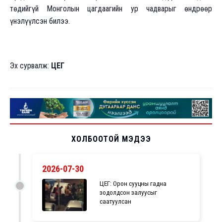
төдийгүй Монголын цагдаагийн ур чадварыг өндрөөр
үнэлүүлсэн билээ.
Эх сурвалж:
ЦЕГ
ХОЛБООТОЙ МЭДЭЭ
2026-07-30
ЦЕГ: Орон сууцны гадна
зодолдсон залуусыг
саатуулсан