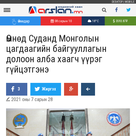
DESKTOP
|
MOBILE
Өнөөдөр
08 сарын 10
18°C
3593.87
₮
Өмнөд Суданд Монголын
цагдаагийн байгууллагын
долоон алба хаагч үүрэг
гүйцэтгэнэ
3
Жиргэх
2021 оны 7 сарын 28
