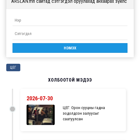
ARSLAN.mn сайтад сэтгэгдэл оруулахад анхаарах зүйлс
ЦЕГ
ХОЛБООТОЙ МЭДЭЭ
2026-07-30
ЦЕГ: Орон сууцны гадна
зодолдсон залуусыг
саатуулсан