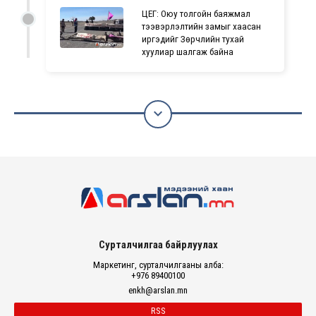
ЦЕГ: Оюу толгойн баяжмал
тээвэрлэлтийн замыг хаасан
иргэдийг Зөрчлийн тухай
хуулиар шалгаж байна

Сурталчилгаа байрлуулах
Маркетинг, сурталчилгааны алба:
+976 89400100
enkh@arslan.mn
RSS