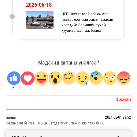
2026-06-18
ЦЕГ: Оюу толгойн баяжмал
тээвэрлэлтийн замыг хаасан
иргэдийг Зөрчлийн тухай
хуулиар шалгаж байна
Мэдээнд өгөх таны үнэлгээ?
2
1
3
ЭМОЖИ
2021-08-01 23:52
Зочин
Зөвлөхөөр биш байхаа. НҮБ-ын цагдаа буюу UNPol-р ажиллах байх.