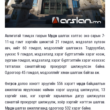
Авлигатай тэмцэх газрын Мөрдөн шалгах хэлтэс энэ сарын 7-
11-нд гэмт хэргийн шинжтэй 21 гомдол, мэдээлэл хүлээн
авч, нийт 60 гомдол, мэдээллийг шалгажээ. Тодруулбал,
үүнээс 9 гомдол, мэдээлэлд хэрэг бүртгэлтийн хэрэг нээж,
зургаан гомдол, мэдээлэлд хэрэг бүртгэлтийн хэрэг нээхээс
татгалзах саналтайгаар прокурорт шилжүүлсэн байна.
Одоогоор 45 гомдол, мэдээллийг хянан шалгаж байгаа аж.
Өнгөрсөн долоо хоногт эрүүгийн 556 хэрэгт мөрдөн байцаалтын
ажиллагаа явуулснаас найман хэрэг шүүхэд шилжүүлэх, 13
хэргийг хаах, нэг хэргийг харьяаллын дагуу шилжүүлэх
саналтай прокурорт шилжүүлж, хоёр хэргийг нэгтгэн шалгав.
Мөрдөн шалгах ажиллагаанд одоогоор 532 хэрэг байна.