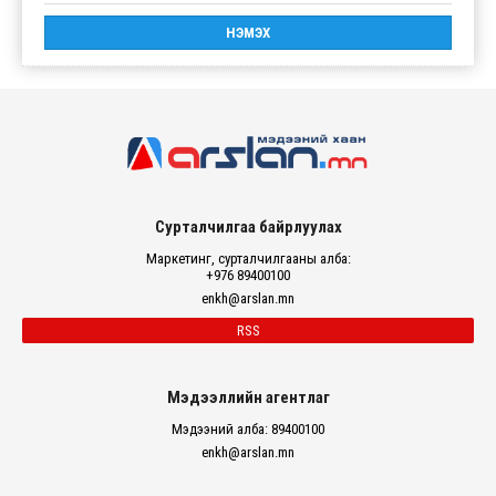
Сурталчилгаа байрлуулах
Маркетинг, сурталчилгааны алба:
+976 89400100
enkh@arslan.mn
RSS
Мэдээллийн агентлаг
Мэдээний алба: 89400100
enkh@arslan.mn