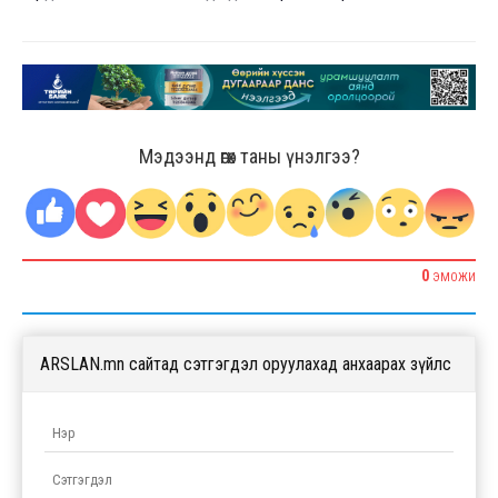
Мэдээнд өгөх таны үнэлгээ?
0
ЭМОЖИ
ARSLAN.mn сайтад сэтгэгдэл оруулахад анхаарах зүйлс