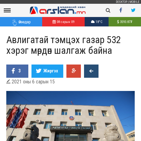
DESKTOP
|
MOBILE
Өнөөдөр
08 сарын 09
18°C
3593.87
₮
Авлигатай тэмцэх газар 532
хэрэг мөрдөн шалгаж байна
3
Жиргэх
2021 оны 6 сарын 15
