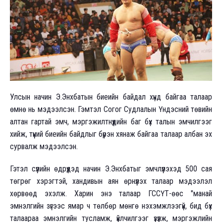
Улсын начин Э.Энхбатын биеийн байдал хүнд байгаа талаар
өмнө нь мэдээлсэн. Гэмтэл Согог Судлалын Үндэсний төвийн
алтан гартай эмч, мэргэжилтнүүдийн баг бүх талын эмчилгээг
хийж, түүний биеийн байдлыг бүрэн хянаж байгаа талаар албан эх
сурвалж мэдээлсэн.
Гэтэл сүүлийн өдрүүдэд начин Э.Энхбатыг эмчлүүлэхэд 500 сая
төгрөг хэрэгтэй, хандивын аян өрнүүлэх талаар мэдээлэл
хөрвөөд эхэлж. Харин энэ талаар ГССҮТ-өөс "манай
эмнэлгийн зүгээс ямар ч төлбөр мөнгө нэхэмжлээгүй, бид бүх
талаараа эмнэлгийн тусламж, үйлчилгээг үзүүлж, мэргэжлийн