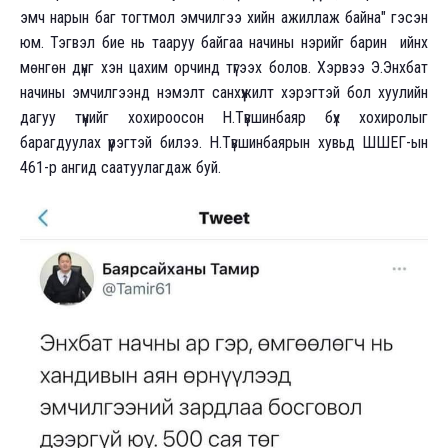
эмч нарын баг тогтмол эмчилгээ хийн ажиллаж байна" гэсэн
юм. Тэгвэл бие нь тааруу байгаа начины нэрийг барин ийнхүү
мөнгөн дүнг хэн цахим орчинд түгээх болов. Хэрвээ Э.Энхбат
начины эмчилгээнд нэмэлт санхүүжилт хэрэгтэй бол хуулийн
дагуу түүнийг хохироосон Н.Түвшинбаяр бүх хохиролыг
барагдуулах үүрэгтэй билээ. Н.Түвшинбаярын хувьд ШШЕГ-ын
461-р ангид саатуулагдаж буй.