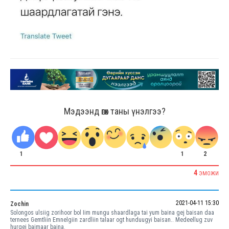
Мэдээнд өгөх таны үнэлгээ?
1
1
2
4
ЭМОЖИ
2021-04-11 15:30
Zochin
Solongos ulsiig zorihoor bol Iim mungu shaardlaga tai yum baina gej baisan daa
ternees Gemtliin Emnelgiin zardliin talaar ogt hunduugyi baisan.. Medeellug zuv
hurgej baimaar baina.