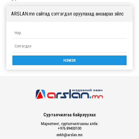
ARSLAN.mn сайтад сэтгэгдэл оруулахад анхаарах зүйлс
Сурталчилгаа байрлуулах
Маркетинг, сурталчилгааны алба:
+976 89400100
enkh@arslan.mn