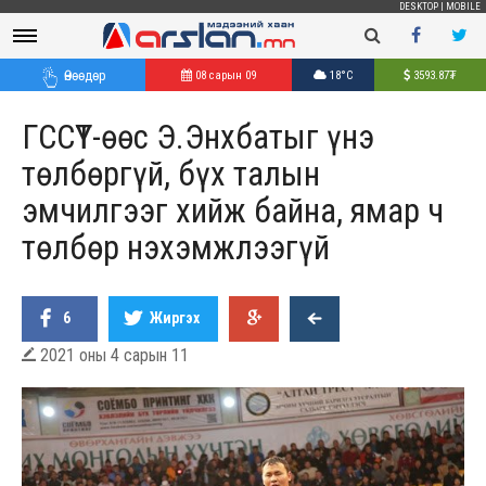
DESKTOP
|
MOBILE
Өнөөдөр
08 сарын 09
18°C
3593.87
₮
ГССҮТ-өөс Э.Энхбатыг үнэ
төлбөргүй, бүх талын
эмчилгээг хийж байна, ямар ч
төлбөр нэхэмжлээгүй
6
Жиргэх
2021 оны 4 сарын 11
