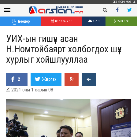
DESKTOP
|
MOBILE
Өнөөдөр
08 сарын 10
15°C
3593.87
₮
УИХ-ын гишүүн асан
Н.Номтойбаярт холбогдох шүүх
хурлыг хойшлууллаа
2
Жиргэх
2021 оны 1 сарын 08
