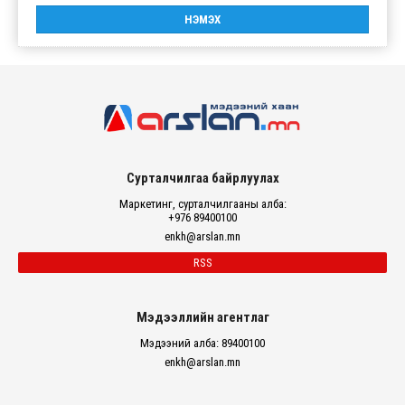
Сурталчилгаа байрлуулах
Маркетинг, сурталчилгааны алба:
+976 89400100
enkh@arslan.mn
RSS
Мэдээллийн агентлаг
Мэдээний алба: 89400100
enkh@arslan.mn