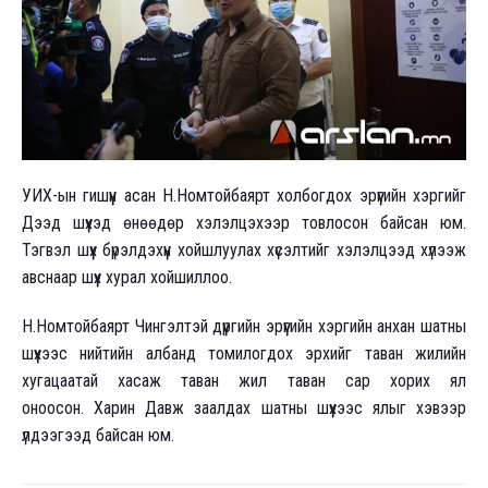
УИХ-ын гишүүн асан Н.Номтойбаярт холбогдох эрүүгийн хэргийг
Дээд шүүхэд өнөөдөр хэлэлцэхээр товлосон байсан юм.
Тэгвэл шүүх бүрэлдэхүүн хойшлуулах хүсэлтийг хэлэлцээд хүлээж
авснаар шүүх хурал хойшиллоо.
Н.Номтойбаярт Чингэлтэй дүүргийн эрүүгийн хэргийн анхан шатны
шүүхээс нийтийн албанд томилогдох эрхийг таван жилийн
хугацаатай хасаж таван жил таван сар хорих ял
оноосон. Харин Давж заалдах шатны шүүхээс ялыг хэвээр
үлдээгээд байсан юм.