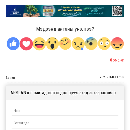
Мэдээнд өгөх таны үнэлгээ?
0
ЭМОЖИ
2021-01-08 17:35
Зочин
ARSLAN.mn сайтад сэтгэгдэл оруулахад анхаарах зүйлс