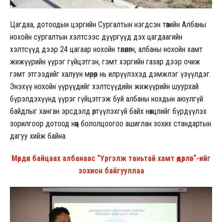
Цагдаа, дотоодын цэргийн Сургалтын нэгдсэн төвийн Албаны
нохойн сургалтын хэлтсээс дүүргүүд дэх цагдаагийн
хэлтсүүд дээр 24 цагаар нохойн төлөөлөгч, албаны нохойн хамт
жижүүрийн үүрэг гүйцэтгэн, гэмт хэргийн газар дээр очиж
гэмт этгээдийг халуун мөрөөр нь илрүүлэхэд дэмжлэг үзүүлдэг.
Энэхүү нохойн үүрүүдийг хэлтсүүдийн жижүүрийн шуурхай
бүрэлдэхүүнд үүрэг гүйцэтгэж буй албаны нохдын аюулгүй
байдлыг ханган эрсдэлд өртүүлэхгүй байх нөхцлийг бүрдүүлэх
зорилгоор дотоод нөөц бололцоогоо ашиглан зохих стандартын
дагуу хийж байна.
Мөрдөн байцаах албанаас “Үргэлж таньтай хамт өдөрлөг“-ийг
зохион байгууллаа