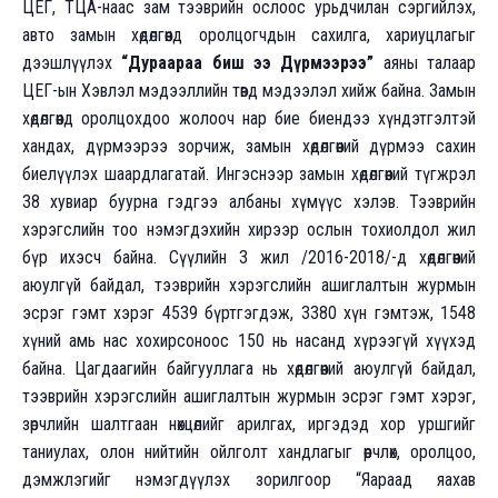
ЦЕГ, ТЦА-наас зам тээврийн ослоос урьдчилан сэргийлэх,
авто замын хөдөлгөөнд оролцогчдын сахилга, хариуцлагыг
дээшлүүлэх
“Дураараа биш ээ Дүрмээрээ”
аяны талаар
ЦЕГ-ын Хэвлэл мэдээллийн төвд мэдээлэл хийж байна. Замын
хөдөлгөөнд оролцохдоо жолооч нар бие биендээ хүндэтгэлтэй
хандах, дүрмээрээ зорчиж, замын хөдөлгөөний дүрмээ сахин
биелүүлэх шаардлагатай. Ингэснээр замын хөдөлгөөний түгжрэл
38 хувиар буурна гэдгээ албаны хүмүүс хэлэв. Тээврийн
хэрэгслийн тоо нэмэгдэхийн хирээр ослын тохиолдол жил
бүр ихэсч байна. Сүүлийн 3 жил /2016-2018/-д хөдөлгөөний
аюулгүй байдал, тээврийн хэрэгслийн ашиглалтын журмын
эсрэг гэмт хэрэг 4539 бүртгэгдэж, 3380 хүн гэмтэж, 1548
хүний амь нас хохирсоноос 150 нь насанд хүрээгүй хүүхэд
байна. Цагдаагийн байгууллага нь хөдөлгөөний аюулгүй байдал,
тээврийн хэрэгслийн ашиглалтын журмын эсрэг гэмт хэрэг,
зөрчлийн шалтгаан нөхцөлийг арилгах, иргэдэд хор уршгийг
таниулах, олон нийтийн ойлголт хандлагыг өөрчлөх, оролцоо,
дэмжлэгийг нэмэгдүүлэх зорилгоор
“Яараад яахав