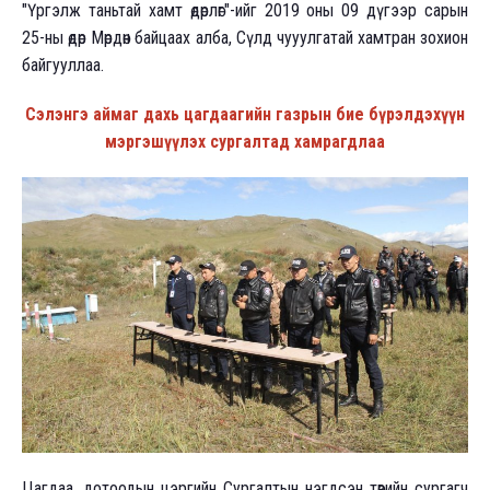
"Үргэлж таньтай хамт өдөрлөг"-ийг 2019 оны 09 дүгээр сарын
25-ны өдөр Мөрдөн байцаах алба, Сүлд чууулгатай хамтран зохион
байгууллаа.
Сэлэнгэ аймаг дахь цагдаагийн газрын бие бүрэлдэхүүн
мэргэшүүлэх сургалтад хамрагдлаа
Цагдаа, дотоодын цэргийн Сургалтын нэгдсэн төвийн сургагч