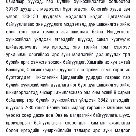
байдлаар хүүхэд, гэр бүлийн хүчирхийлэлтэй холбоотой
39189 дуудлага мэдээлэл бүртгэгдсэн. Хоногийн хувьд авч
үзвэл 130-150 дуудлага мэдээлэл ирдэг. Цагдаагийн
байгууллагаас энэ дуудлага мэдээлэлд дүн шинжилгээ хийж
олон талт арга хэмжээ авч ажиллаж байна. Нэгдүгээрт
хүчирхийлэл үйлдсэн этгээдийг шүүхэд санал хүргүүлж
шийдвэрлүүлдэг мөн иргэдэд энэ төрлийн гэмт хэргээс
урьдчилан сэргийлэх эрх зүйн мэдлэгийг дээшлүүлэх төрөл
бүрийн арга хэмжээ зохион байгуулдаг. Хамгийн их хүн амтай
Баянзүрх, Сонгинохайрхан дүүрэгт энэ төрлийн гэмт хэрэг их
бүртгэгддэг. Нийслэлийн Цагдаагийн удирдах газраас гэр
бүлийн хүчирхийллийн дуудлага нэг бүрт дүн шинжилгээ хийж
шийдвэрлэлтэд анхаарч ажилласнаар энэ оны эхний 8 сарын
байдлаар гэр бүлийн хүчирхийлэл үйлдсэн 3842 этгээдийг
шүүхээс 7-30 хоног баривчлах шийдвэр гарсан нь өмнөх оны мөн
үеэсээ хоёр дахин өссөн. Энэ нь цагдаагийн байгууллага, шүүх,
прокурорын байгууллагын хоорондын хамтын ажиллагаа
болон иргэдийн хүчирхийллийн талаарх эрх зүйн мэдлэг