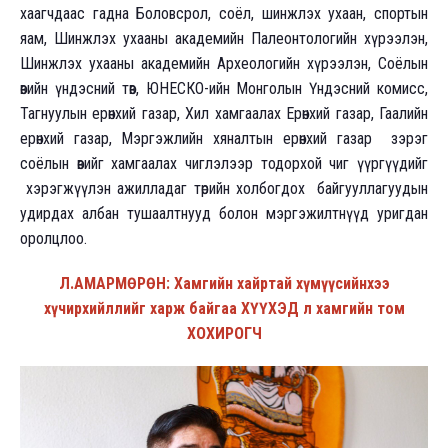
хаагчдаас гадна Боловсрол, соёл, шинжлэх ухаан, спортын
яам, Шинжлэх ухааны академийн Палеонтологийн хүрээлэн,
Шинжлэх ухааны академийн Археологийн хүрээлэн, Соёлын
өвийн үндэсний төв, ЮНЕСКО-ийн Монголын Үндэсний комисс,
Тагнуулын ерөнхий газар, Хил хамгаалах Ерөнхий газар, Гаалийн
ерөнхий газар, Мэргэжлийн хяналтын ерөнхий газар зэрэг
соёлын өвийг хамгаалах чиглэлээр тодорхой чиг үүргүүдийг
хэрэгжүүлэн ажилладаг төрийн холбогдох байгууллагуудын
удирдах албан тушаалтнууд болон мэргэжилтнүүд уригдан
оролцлоо.
Л.АМАРМӨРӨН: Хамгийн хайртай хүмүүсийнхээ
хүчирхийллийг харж байгаа ХҮҮХЭД л хамгийн том
ХОХИРОГЧ