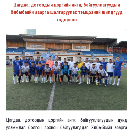
Цагдаа, дотоодын цэргийн анги, байгууллагуудын
Хөлбөмбөгийн аварга шалгаруулах тэмцээний шилдгүүд
тодорлоо
Цагдаа, дотоодын цэргийн анги, байгууллагуудын дунд
уламжлал болгон зохион байгуулагддаг Хөлбөмбөгийн аварга