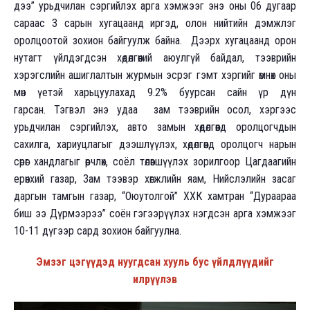
дээ” урьдчилан сэргийлэх арга хэмжээг энэ оны 06 дугаар
сараас 3 сарын хугацаанд иргэд, олон нийтийн дэмжлэг
оролцоотой зохион байгуулж байна. Дээрх хугацаанд орон
нутагт үйлдэгдсэн хөдөлгөөний аюулгүй байдал, тээврийн
хэрэгслийн ашиглалтын журмын эсрэг гэмт хэргийг өмнөх оны
мөн үетэй харьцуулахад 9.2% буурсан сайн үр дүн
гарсан. Тэгвэл энэ удаа зам тээврийн осол, хэргээс
урьдчилан сэргийлэх, авто замын хөдөлгөөнд оролцогчдын
сахилга, хариуцлагыг дээшлүүлэх, хөдөлгөөнд оролцогч нарын
сөрөг хандлагыг өөрчлөх, соёл төлөвшүүлэх зорилгоор Цагдаагийн
ерөнхий газар, Зам тээвэр хөгжлийн яам, Нийслэлийн засаг
даргын тамгын газар, “Оюутолгой” ХХК хамтран “Дураараа
биш ээ Дүрмээрээ” соён гэгээрүүлэх нэгдсэн арга хэмжээг
10-11 дүгээр сард зохион байгуулна.
Эмзэг цэгүүдэд нуугдсан хууль бус үйлдлүүдийг
илрүүлэв