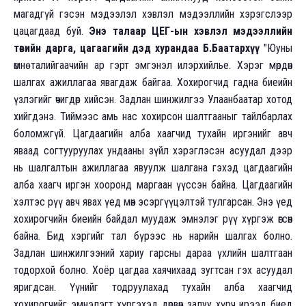
магадгүй гэсэн мэдээлэл хэвлэл мэдээллийн хэрэгслээр
цацагдаад буй.
Энэ талаар ЦЕГ-ын хэвлэл мэдээллийн
төвийн дарга, цагаагийн дэд хурандаа Б.Баатархүү
"Юуны
өмнө талийгаачийн ар гэрт эмгэнэл илэрхийлье. Хэрэг мөрдөн
шалгах ажиллагаа явагдаж байгаа. Хохирогчид гадна биеийн
үзлэгийг өчигдөр хийсэн. Задлан шинжилгээ Улаанбаатар хотод
хийгдэнэ. Тиймээс амь нас хохирсон шалтгааныг тайлбарлах
боломжгүй. Цагдаагийн алба хаагчид тухайн иргэнийг авч
яваад согтууруулах ундааны зүйл хэрэглэсэн асуудал дээр
нь шалгалтын ажиллагаа явуулж шалгана гэхэд цагдаагийн
алба хаагч иргэн хооронд маргаан үүссэн байна. Цагдаагийн
хэлтэс рүү авч явах үед мөн эсэргүүцэлтэй тулгарсан. Энэ үед
хохирогчийн биеийн байдал муудаж эмнэлэг рүү хүргэж өгсөн
байна. Бид хэргийг тал бүрээс нь нарийн шалгах болно.
Задлан шинжилгээний хариу гарсны дараа үхлийн шалтгаан
тодорхой болно. Хоёр цагдаа хаячихаад зугтсан гэх асуудал
яригдсан. Үүнийг тодруулахад тухайн алба хаагчид
хохирогчийг эмнэлэгт хүргэхэд дөрвөн залуу хүрч ирээд биед