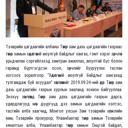
Тээврийн цагдаагийн албаны Төмөр зам дахь цагдаагийн газраас
төмөр замын хөдөлгөөний аюулгүй байдлыг хангах, гэмт хэрэг зөрчлөөс
урьдчилан сэргийлэхэд хамтран ажиллах, аюултай бүс болон
гарамд бүртгэгдсэн осол, зөрчлийг бууруулах таслан
зогсоох зорилгоор “Хөдөлгөөний аюулгүй байдлыг хангахад
тулгамдаж буй асуудал” зөвлөгөөнийг 2019.09.24-ний өдөр Төмөр зам
дахь цагдаагийн газрын хурлын зааланд зохион байгууллаа.
Энэхүү зөвлөгөөнд Төмөр зам дахь цагдаагийн газрын дарга,
удирдлагууд мөн дүүргүүд дэх замын цагдаагийн хэлтэс,
тасгийн алба хаагчид, Монгол улсын Зам тээврийн хөгжлийн
яам, Тээврийн прокурор, Улаанбаатар төмөр замын Тээврийн
хяналтын алба, Улаанбаатар төмөр замын Онцгой байдал,