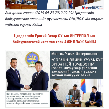
Энэ долоо хоногт /2019.09.23-2019.09.29/ Цагдаагийн
байгууллагаас олон нийт рүү чиглэсэн ОНЦЛОХ үйл явдлыг
тоймлон хүргэж байна.
Цагдаагийн Ерөнхий Газар ОУ-ын ИНТЕРПОЛ-ын
байгууллагатай нягт хамтран АЖИЛЛАЖ БАЙНА