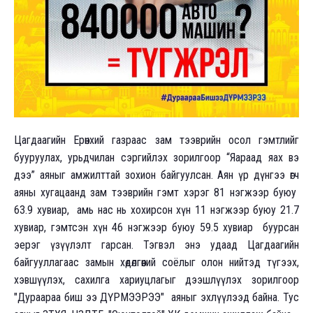
Цагдаагийн Ерөнхий газраас зам тээврийн осол гэмтлийг
бууруулах, урьдчилан сэргийлэх зорилгоор “Яараад яах вэ
дээ” аяныг амжилттай зохион байгуулсан. Аян үр дүнгээ өгч
аяны хугацаанд зам тээврийн гэмт хэрэг 81 нэгжээр буюу
63.9 хувиар, амь нас нь хохирсон хүн 11 нэгжээр буюу 21.7
хувиар, гэмтсэн хүн 46 нэгжээр буюу 59.5 хувиар буурсан
эерэг үзүүлэлт гарсан. Тэгвэл энэ удаад Цагдаагийн
байгууллагаас замын хөдөлгөөний соёлыг олон нийтэд түгээх,
хэвшүүлэх, сахилга хариуцлагыг дээшлүүлэх зорилгоор
"Дураараа биш ээ ДҮРМЭЭРЭЭ" аяныг эхлүүлээд байна. Тус