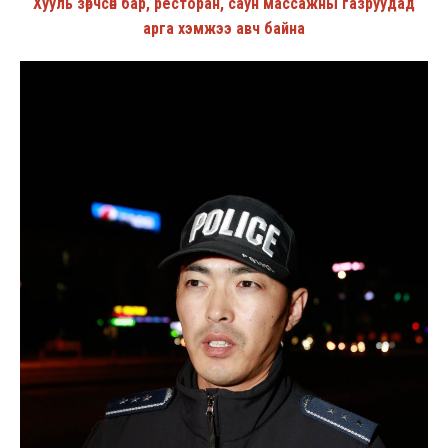
Хууль зөрчсөн бар, ресторан, саун массажны газруудад
арга хэмжээ авч байна