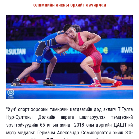
олимпийн анхны эрхийг авчирлаа
"Хүч" спорт хорооны тамирчин цагдаагийн дэд ахлагч Т.Тулга
Нур-Султаны Дэлхийн аврага шалгаруулэх тэмцээний
эрэгтэйчүүдийн 65 кг-ын жинд 2018 оны цэргийн ДАШТ-ий
мөнгөн медальт Германы Александр Семисоровтой хийж 8:0-