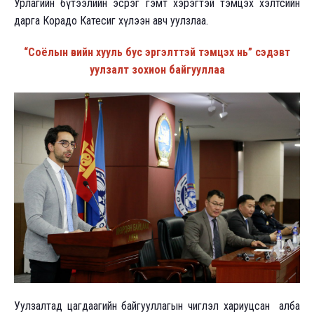
Урлагийн бүтээлийн эсрэг гэмт хэрэгтэй тэмцэх хэлтсийн
дарга Корадо Катесиг хүлээн авч уулзлаа.
“Соёлын өвийн хууль бус эргэлттэй тэмцэх нь” сэдэвт
уулзалт зохион байгууллаа
Уулзалтад цагдаагийн байгууллагын чиглэл хариуцсан алба