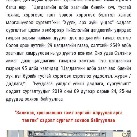
багш нар “Цагдаагийн алба хаагчийн биеийн хүч, тусгай
техник, хэрэгсэл, галт зэвсэг хэрэглэх бэлтгэл хангах
мэргэшүүлэх сургалт“-ын “Хууль, эрх зүйн үндэс” сэдэвт
сургалтыг цахим хэлбэрээр Нийслэлийн цагдаагийн удирдах
газрын харьяа найман дүүрэг дэх цагдаагийн газар, хэлтэс
болон орон нутгийн 29 цагдаагийн газар, хэлтсийн 2549 алба
хаагчдыг хамруулсан нь үр дүнгээ өгсөн юм. Энэ удаа Сэлэнгэ
аймаг дахь цагдаагийн газартай хамтран тус цагдаагийн
газрын 95 алба хаагчдад “Цагдаагийн алба хаагчаас биеийн
хүч, нэг бүрийн тусгай хэрэгсэл хэрэглэх үндэслэл, журам /
дадлага/”, “Буудлага үйлдэх үеийн дадлага, сургуулилт”
сэдэвт сургалтуудыг 2019 оны 09 дүгээр сарын 24, 25-ны
өдрүүдэд зохион байгууллаа.
“Залилах, хөрөнгө завших гэмт хэргийг илрүүлэх арга
тактик” сэдэвт сургалт зохион байгууллаа