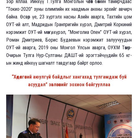
ээр яллаа. Ийнхүү Т.Тулга Монголын чөлөөт бөхийн тамирчдаас
“Токио-2020” зуны олимпийн их наадмын анхны эрхийг авчирч
байна. Өсвөр үе, 23 хүртэлх насны Азийн аварга, Тахтийн цом
ОУТ-ий алт, Мадридын Гранпригийн хүрэл, Дмитрий Коркиний
нэрэмжит ОУТ-ий мөнгө, хүрэл, “Монголиа Опен” ОУТ-ий хүрэл,
Роман Дмитриев, Борис Будаевын нэрэмжит залуучуудын
ОУТ-ий аварга, 2019 оны Монгол Улсын аварга, ОУХМ Төмөр-
Очирын Тулга Нур-Султаны ДАШТ-ий эрэгтэйчүүдийн 65 кг-
ын жинд ийнхүү шагналт тавдугаар байрт орлоо.
“Хөдөлгөөний аюулгүй байдлыг хангахад тулгамдаж буй
асуудал” зөвлөгөөнийг зохион байгууллаа