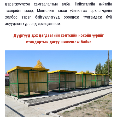
цэрэгжүүлсэн хамгаалалтын алба, Нийслэлийн нийтийн
тээврийн газар, Монголын такси үйлчилгээ эрхлэгчдийн
холбоо зэрэг байгууллагууд оролцож тулгамдаж буй
асуудлын хүрээнд ярилцсан юм.
Дүүргүүд дэх цагдаагийн хэлтсийн нохойн үүрийг
стандартын дагуу шинэчилж байна