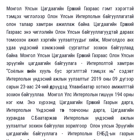
Монгол Улсын Цагдаагийн Ерөнхий Газраас гэмт хэрэгтэй
тэмцэх чиглэлээр Олон Улсын Интерполын байгууллагатай
олон талаар хамтран ажиллаж байна. Цагдаагийн Ерөнхий
Газраас энэ чиглэлийн Олон Улсын байгууллагуудтай дараах
томоохон ажил хэргийн уулзалтуудыг хийж, Монголдоо анх
удаа үндэсний хэмжээний сургалтыг зохион байгуулаад
байна. Монгол Улсын Цагдаагийн Ерөнхий Газраас Олон Улсын
эрүүгийн цагдаагийн байгуулага - Интерполтой хамтран
“Соёлын өвийн хууль бус эргэлттэй тэмцэх нь” сэдэвт
Интерполын үндэсний ажлын уулзалтыг 2019 оны 09 дүгээр
сарын 23-аас 24-ний өдрүүдэд Улаанбаатар хотноо амжилттай
зохион байгууллаа. Монгол Улс Интерполын гишүүн 194 орны
нэг юм. Энэ хүрээнд Цагдаагийн Ерөнхий Газрын дарга,
Интерполын Үндэсний төв товчооны дарга, Цагдаагийн
хурандаа С.Баатаржав Интерполын үндэсний ажлын
уулзалтыг зохион байгуулах зорилгоор Олон улсын Эрүүгийн
цагдаагийн байгууллага - Интерполын ЕНБД-ын газрын