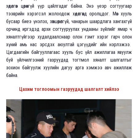
хөдөлгөөн цөөрөхгүй үүр цайлгадаг байна. Энэ үеэр согтуугаар
тээврийн хэрэгсэл жолоодож хөдөлгөөнд оролцдог. Мөн хууль
бусаар биеэ үнэлэх, зөвшөөрөлгүй, чанарын шаардлага хангахгүй
орчинд иргэдэд архи согтууруулах ундааны зүйлийг ямар ч
хяналтгүйгээр худалдаалснаар олон гэмт хэрэг гарч олон
хүний амь нас эрсдэх аюултай цэгүүдийг ийн нэрлэжээ.
Цагдаагийн байгууллагаас хууль бус үйл ажиллагаа явуулж
буй үйлчилгээний газруудад тогтмол хяналт шалгалтыг
зохион байгуулж хуулийн дагуу арга хэмжээ авч ажиллаж
байна.
Цахим тоглоомын газруудад шалгалт хийлээ