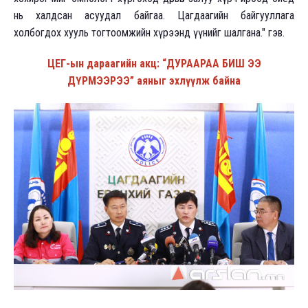
нь халдсан асуудал байгаа. Цагдаагийн байгууллага
холбогдох хууль тогтоомжийн хүрээнд үүнийг шалгана." гэв.
ЦЕГ-ын дараагийн акц: “ДУРААРАА БИШ ЭЭ
ДҮРМЭЭРЭЭ” аяныг эхлүүлж байна