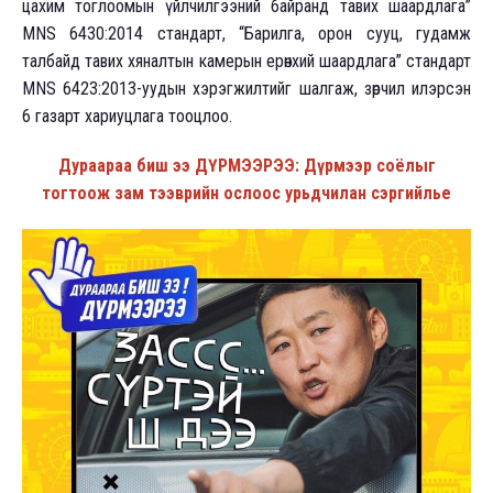
цахим тоглоомын үйлчилгээний байранд тавих шаардлага”
MNS 6430:2014 стандарт, “Барилга, орон сууц, гудамж
талбайд тавих хяналтын камерын ерөнхий шаардлага” стандарт
MNS 6423:2013-уудын хэрэгжилтийг шалгаж, зөрчил илэрсэн
6 газарт хариуцлага тооцлоо.
Дураараа биш ээ ДҮРМЭЭРЭЭ: Дүрмээр соёлыг
тогтоож зам тээврийн ослоос урьдчилан сэргийлье