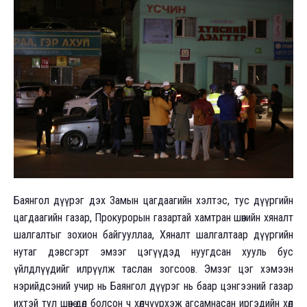
Баянгол дүүрэг дэх Замын цагдаагийн хэлтэс, тус дүүргийн
цагдаагийн газар, Прокурорын газартай хамтран шөнийн хяналт
шалгалтыг зохион байгууллаа, Хяналт шалгалтаар дүүргийн
нутаг дэвсгэрт эмзэг цэгүүдэд нуугдсан хууль бус
үйлдлүүдийг илрүүлж таслан зогсоов. Эмзэг цэг хэмээн
нэрийдсэний учир нь Баянгол дүүрэг нь баар цэнгээний газар
ихтэй тул шөнө дөл болсон ч хөлчүүрхэж агсамнасан иргэдийн хөл