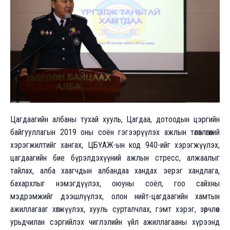
Цагдаагийн албаны тухай хууль, Цагдаа, дотоодын цэргийн
байгууллагын 2019 оны соён гэгээрүүлэх ажлын төлөвлөгөөний
хэрэгжилтийг хангах, ЦБҮАЖ-ын код 940-ийг хэрэгжүүлэх,
цагдаагийн бие бүрэлдэхүүний ажлын стресс, алжаалыг
тайлах, алба хаагчдын албандаа хандах эерэг хандлага,
бахархлыг нэмэгдүүлэх, оюуны соёл, гоо сайхны
мэдрэмжийг дээшлүүлэх, олон нийт-цагдаагийн хамтын
ажиллагааг хөгжүүлэх, хууль сурталчлах, гэмт хэрэг, зөрчлөөс
урьдчилан сэргийлэх чиглэлийн үйл ажиллагааны хүрээнд