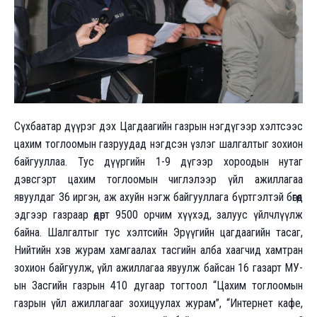
Сүхбаатар дүүрэг дэх Цагдаагийн газрын нэгдүгээр хэлтсээс
цахим тоглоомын газруудад нэгдсэн үзлэг шалгалтыг зохион
байгууллаа. Тус дүүргийн 1-9 дүгээр хороодын нутаг
дэвсгэрт цахим тоглоомын чиглэлээр үйл ажиллагаа
явуулдаг 36 иргэн, аж ахуйн нэгж байгууллага бүртгэлтэй бөгөөд
эдгээр газраар өдөрт 9500 орчим хүүхэд, залуус үйлчлүүлж
байна. Шалгалтыг тус хэлтсийн Эрүүгийн цагдаагийн тасаг,
Нийтийн хэв журам хамгаалах тасгийн алба хаагчид хамтран
зохион байгуулж, үйл ажиллагаа явуулж байсан 16 газарт МУ-
ын Засгийн газрын 410 дугаар тогтоол “Цахим тоглоомын
газрын үйл ажиллагааг зохицуулах журам”, “Интернет кафе,