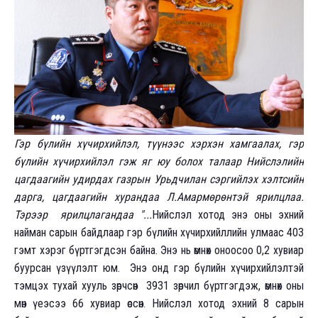
Гэр бүлийн хүчирхийлэл, түүнээс хэрхэн хамгаалах, гэр
бүлийн хүчирхийлэл гэж яг юу болох талаар Нийслэлийн
цагдаагийн удирдах газрын Урьдчилан сэргийлэх хэлтсийн
дарга, цагдаагийн хурандаа Л.Амармөрөнтэй ярилцлаа.
Тэрээр ярилцлагандаа "...
Нийслэл хотод энэ оны эхний
найман сарын байдлаар гэр бүлийн хүчирхийллийн улмаас 403
гэмт хэрэг бүртгэгдсэн байна. Энэ нь өмнөх оноосоо 0,2 хувиар
буурсан үзүүлэлт юм. Энэ онд гэр бүлийн хүчирхийлэлтэй
тэмцэх тухай хууль зөрчсөн 3931 зөрчил бүртгэгдэж, өмнөх оны
мөн үеэсээ 66 хувиар өссөн. Нийслэл хотод эхний 8 сарын