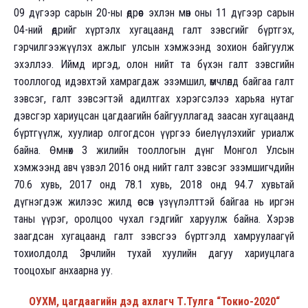
09 дүгээр сарын 20-ны өдрөөс эхлэн мөн оны 11 дүгээр сарын
04-ний өдрийг хүртэлх хугацаанд галт зэвсгийг бүртгэх,
гэрчилгээжүүлэх ажлыг улсын хэмжээнд зохион байгуулж
эхэллээ. Иймд иргэд, олон нийт та бүхэн галт зэвсгийн
тооллогод идэвхтэй хамрагдаж эзэмшил, өмчлөлд байгаа галт
зэвсэг, галт зэвсэгтэй адилтгах хэрэгсэлээ харьяа нутаг
дэвсгэр хариуцсан цагдаагийн байгууллагад заасан хугацаанд
бүртгүүлж, хуулиар олгогдсон үүргээ биелүүлэхийг уриалж
байна. Өмнөх 3 жилийн тооллогын дүнг Монгол Улсын
хэмжээнд авч үзвэл 2016 онд нийт галт зэвсэг эзэмшигчдийн
70.6 хувь, 2017 онд 78.1 хувь, 2018 онд 94.7 хувьтай
дүгнэгдэж жилээс жилд өссөн үзүүлэлттэй байгаа нь иргэн
таны үүрэг, оролцоо чухал гэдгийг харуулж байна. Хэрэв
заагдсан хугацаанд галт зэвсгээ бүртгэлд хамруулаагүй
тохиолдолд Зөрчлийн тухай хуулийн дагуу хариуцлага
тооцохыг анхаарна уу.
ОУХМ, цагдаагийн дэд ахлагч Т.Тулга “Токио-2020“