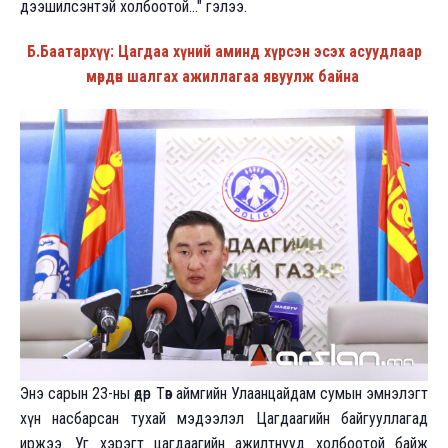
дээшилсэнтэй холбоотой..." гэлээ.
Б.Баатархүү: Цагдаа хүний аминд хүрсэн эсэх асуудлаар
мөрдөн шалгах ажиллагаа явуулж байна
Энэ сарын 23-ны өдөр Төв аймгийн Улаанцайдам сумын эмнэлэгт
хүн насбарсан тухай мэдээлэл Цагдаагийн байгууллагад
иржээ. Уг хэрэгт цагдаагийн ажилтнууд холбоотой байж