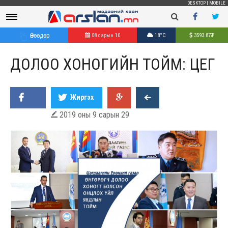
DESKTOP
|
MOBILE
Өнөөдөр
08 сарын 10
18°C
3593.87
₮
ДОЛОО ХОНОГИЙН ТОЙМ: ЦЕГ
Жиргэх
2019 оны 9 сарын 29
