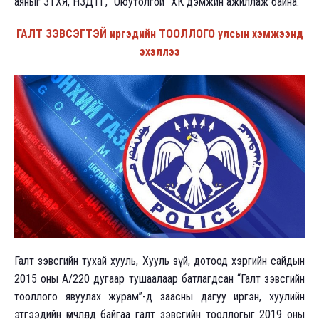
аяныг ЗТХЯ, НЗДТГ, "Оюутолгой" ХК дэмжин ажиллаж байна.
ГАЛТ ЗЭВСЭГТЭЙ иргэдийн ТООЛЛОГО улсын хэмжээнд
эхэллээ
Галт зэвсгийн тухай хууль, Хууль зүй, дотоод хэргийн сайдын
2015 оны А/220 дугаар тушаалаар батлагдсан “Галт зэвсгийн
тооллого явуулах журам”-д заасны дагуу иргэн, хуулийн
этгээдийн өмчлөлд байгаа галт зэвсгийн тооллогыг 2019 оны