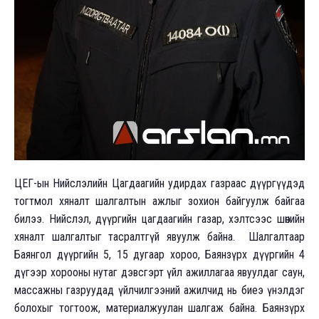
ЦЕГ-ын Нийслэлийн Цагдаагийн удирдах газраас дүүргүүдэд
тогтмол хяналт шалгалтын ажлыг зохион байгуулж байгаа
билээ. Нийслэл, дүүргийн цагдаагийн газар, хэлтсээс шөнийн
хяналт шалгалтыг тасралтгүй явуулж байна. Шалгалтаар
Баянгол дүүргийн 5, 15 дугаар хороо, Баянзүрх дүүргийн 4
дүгээр хорооны нутаг дэвсгэрт үйл ажиллагаа явуулдаг саун,
массажны газруудад үйлчилгээний ажилчид нь биеэ үнэлдэг
болохыг тогтоож, материалжуулан шалгаж байна. Баянзүрх