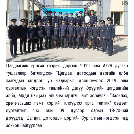
Цагдаагийн ерөнхий газрын даргын 2019 оны А/28 дугаар
тушаалаар батлагдсан “Цагдаа, дотоодын цэргийн алба
хаагчдын мэдлэг, ур чадварыг дээшлүүлэх 2019 оны
сургалтын нэгдсэн төлөвлөгөө”-ний дагуу Эрүүгийн цагдаагийн
алба, Мөрдөн байцаах албаны мөрдөгч нарт зориулан “Залилах,
хөрөнгө завших гэмт хэргийг илрүүлэх арга тактик”
сэдэвт
сургалтыг энэ оны 09 дүгээр сарын 18-20-ний
өдрүүдэд Цагдаа, дотоодын цэргийн Сургалтын нэгдсэн төвд
зохион байгууллаа.