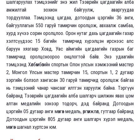
шалгаруулах тэмцээнийг энэ жил Тээврийн цагдаагийн алба
амжилтай зохион байгуулж, аваргуудаа
тордууллаа. Тэмцээнд цагдаа, дотоодын цэргийн 36 анги,
байгууллагын 550 гаруй тамирчин оролцож, авхаалж самбаа,
хурд хүчээ сорин оролцлоо. Орон нутаг дахь цагдаагийн газар
хэлтсүүдээс 15 багийн тамирчид хүрэлцэн ирснээс алс
баруун хязгаар Ховд, Увс аймгийн цагдаагийн газрын баг
тамирчид оролцсноороо онцлогтой байв. Энэ удаагийн
тэмцээнд Хөлбөмбөгийн спортын Олон улсын хэмжээний мастер
2, Монгол Улсын мастер тамирчин 15, спортын 1, 2 дугаар
зэргийн болзол хангасан 30 гаруй тамирчид оролцож байгаа
нь тэмцээний чанар чансааг илтгэн харуулж байна. Тэргүүн
байранд Тээврийн цагдаагийн алба шалгарч шилжин явах цом
алтан медалийн эзнээр тодорч, дэд байранд Дотоодын
цэргийн 05 дугаар анги мөнгөн медаль, өргөмжлөл, гутгаар байранд
Дотоодын цэргийн 805 дугаар анги шалгарч хүрэл медаль,
мөнгөн шагнал хүртсэн юм.