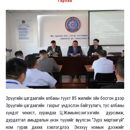
гарлаа
Эрүүгийн цагдаагийн албаны түүхт 85 жилийн ойн босгон дээр
Эрүүгийн цагдаагийн газрыг үндэслэн байгуулагч, тус албаны
хүндэт чекист, хурандаа Ц.Жамьянсэнгээгийн дурсамж,
дурдатгал амьдралын үнэн түүхийг өгүүлсэн "Зүрх мартаагүй"
ном гурав дахиа хэвлэгдлээ. Энэхүү номын дээжийг