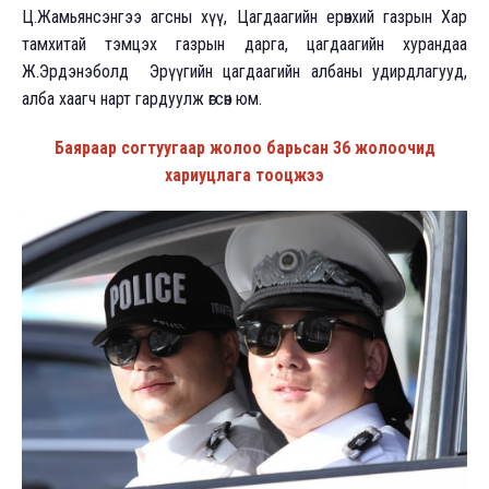
Ц.Жамьянсэнгээ агсны хүү, Цагдаагийн ерөнхий газрын Хар
тамхитай тэмцэх газрын дарга, цагдаагийн хурандаа
Ж.Эрдэнэболд Эрүүгийн цагдаагийн албаны удирдлагууд,
алба хаагч нарт гардуулж өгсөн юм.
Баяраар согтуугаар жолоо барьсан 36 жолоочид
хариуцлага тооцжээ