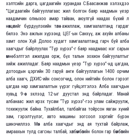
хэлтсийн дарга, цагдаагийн хурандаа С.Баасанжав хэлэхдээ
"Цагдаагийн байгууллагаас жил болгон баяр наадмын үеэр
наадамчин олныхоо амар тайван, аюулгүй наадах бүхий л
нөхцөлийг бүрдүүлэхийн төлөө ажиллаж, хамгаалалтанд гардаг
билээ. Энэ ажлын хүрээнд ЦЕГ-ын Санхүү, аж ахуйн албаны
хамт олон Хүй Долоо худагт хамгаалалтанд гарч буй алба
хаагчдыг байрлуулах “Түр хүрээ”-г баяр наадмаас нэг сарын
өмнө бэлтгэл ажилдаа орж, бүх талын зохион байгуулалтыг
хийж ажилладаг. Баяр наадмын үеэр “Түр хүрээ”-нд цагдаа,
дотоодын цэргийн 30 гаруй анги байгууллагын 1400 орчим
алба хаагч, ДХИС-ийн сонсогчид, олон нийтийн болон гэрээт
цагдаа нар хамгаалалтын үүрэг гүйцэтгэлээ. Алба хаагчдын
хувьд 9-өөс эхлээд 12-ыг дуустал энд байрладаг. Манай
албанаас жил ирэх тусам “Түр хүрээ”-гээ улам сайжруулж,
тохижуулж байна. Тухайлбал, талбайгаа тойрсон явган хүний
зам, гэрэлтүүлэг, авто машины зогсоол зэргийг бүрэн
шинэчиллээ. Мөн алба хаагчдыг энд ая тухтай байрлаж,
амраахын тулд сагсны талбай, хөлбөмбөгийн болон гар бөмбөгийн