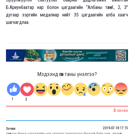
Б.Ариунбаатар нар болон цагдаагийн "Албаны төлөө-1, 2, 3"
дугаар зэргийн медалиар нийт 35 цагдаагийн алба хаагч
шагнагдлаа.
Мэдээнд өгөх таны үнэлгээ?
1
2
3
ЭМОЖИ
2019-07-18 17:15
Зочин
түрүүлсэн бөхөд цагдаагийн цол олгодог тэнэглэлээ бичээгүй байх шив. дүнзнүүд