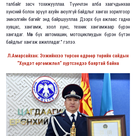
талбайг засч тохижууллаа. Түүнчлэн алба хаагчдынхаа
хүнсний болон эрүүл ахуйн аюулгүй байдлыг хангах зорилгоор
эмнэлгийн багийг энд байршууллаа. Дээрх бүх ажлаас гадна
хувцас, хангамж, хоол хүнс, техник хангамжаар бүрэн
хангадаг. Мөн бүх автомашин, мотоциклиудын бүрэн бүтэн
байдлыг хангаж ажилладаг." гэлээ.
Л.Амарсайхан: Ээжийнхээ төрсөн өдрөөр төрийн сайдын
“Хүндэт өргөмжлөл“ хүртсэндээ баяртай байна