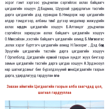
эсрэг гэмт хэргээс урьдчилан сэргийлэх ахлах байцаагч
цагдаагийн хошууч Д.Бадмаа, Шуурхай удирдлагын тасгийн
дарга цагдаагийн дэд хурандаа Б.Нямдорж нар цагдаагийн
алдар тэмдэгээр, албаны төлөө 1 дүгээр медалиар жижүүрийн
ахлах мөрдөгч цагдаагийн хошууч Б.Алтанцог ,урьдчилан
сэргийлэх хариуцсан ахлах байцаагч цагдаагийн хошууч
О.Мөнхсайхан ,хэсгийн байцаагч цагдаагийн ахмад Б.Мөнгөнзагас
,ахлах хэрэг бүртгэгч цагдаагийн ахмад Н.Ганзориг , Дэд бөгөөд
Эрүүгийн цагдаагийн тасгийн дарга цагдаагийн хошууч
Г.Оргилболд ,Цагдаагийн ерөнхий газрын хүндэт жуух бичгээр
замын цагдаагийн тасгийн дарга цагдаа хошууч А.Эрдэнэзул
нар шагнагдсаныг бие бүрэлдэхүүний өмнө Цагдаагийн газрын
дарга, удирдлагууд гардуулан өглөө.
Завхан аймгийн Цагдаагийн газрын алба хаагчдад цол,
шагнал гардууллаа