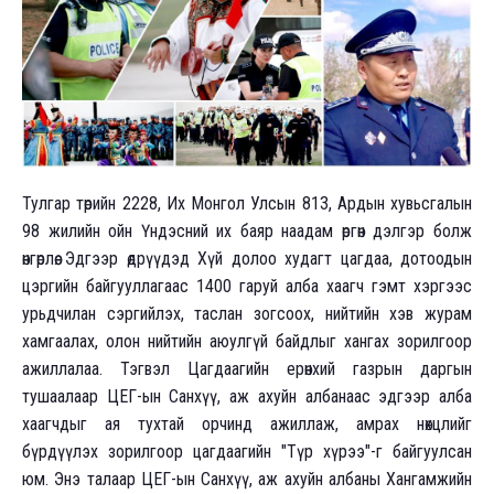
Тулгар төрийн 2228, Их Монгол Улсын 813, Ардын хувьсгалын
98 жилийн ойн Үндэсний их баяр наадам өргөн дэлгэр болж
өнгөрлөө. Эдгээр өдрүүдэд Хүй долоо худагт цагдаа, дотоодын
цэргийн байгууллагаас 1400 гаруй алба хаагч гэмт хэргээс
урьдчилан сэргийлэх, таслан зогсоох, нийтийн хэв журам
хамгаалах, олон нийтийн аюулгүй байдлыг хангах зорилгоор
ажиллалаа. Тэгвэл Цагдаагийн ерөнхий газрын даргын
тушаалаар ЦЕГ-ын Санхүү, аж ахуйн албанаас эдгээр алба
хаагчдыг ая тухтай орчинд ажиллаж, амрах нөхцлийг
бүрдүүлэх зорилгоор цагдаагийн "Түр хүрээ"-г байгуулсан
юм. Энэ талаар ЦЕГ-ын Санхүү, аж ахуйн албаны Хангамжийн