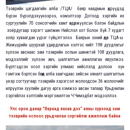
Тээврийн цагдаагийн алба /ТЦА/ баяр наадмын өдрүүдэд
бүрэн бүрэлдэхүүнээрээ, нэмэлтээр Дотоод хэргийн их
сургуулийн 70 сонсогчийн хамт өндөржүүлсэн бэлэн байдлын
хоёрдугаар зэрэгт шилжин Нийслэл хот болон Хүй 7 худагт
хоёр хуваагдан үүрэг гүйцэтгэлээ. Баярын эхний өдөр ТЦА-ы
Жижүүрийн шуурхай удирдлагын хэлтэс нийт 198 дуудлагыг
хүлээн авснаас зам тээврийн ослын шинжтэй 108 дуудлага,
мэдээллийг хүлээн авч, шалгалтын ажиллагаа явуулжээ.
Бүртгэдсэн осол хэргийн улмаас нийслэлд долоон хүн
гэмтэж бэртсэн бөгөөд алба хаагчдаас хийсэн хяналт шалгалтын
үеэр согтуугаар тээврийн хэрэгсэл жолоодсон 36 жолоочийг
илрүүлэн хуулийн дагуу арга хэмжээ авсан талаар Урьдчилан
сэргийлэх хэлтсийн мэргэжилтэн Ч.Чимэдбат мэдээллээ.
Улс орон даяар "Яараад яахав дээ" аяны хүрээнд зам
тээврийн ослоос урьдчилан сэргийлж ажиллаж байна