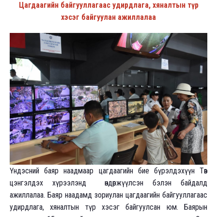
Цагдаагийн байгууллагаас удирдлага, хяналтын түр
хэсэг байгуулан ажиллалаа
Үндэсний баяр наадмаар цагдаагийн бие бүрэлдэхүүн Төв
цэнгэлдэх хүрээлэнд өндөржүүлсэн бэлэн байдалд
ажиллалаа. Баяр наадамд зориулан цагдаагийн байгууллагаас
удирдлага, хяналтын түр хэсэг байгуулсан юм. Баярын