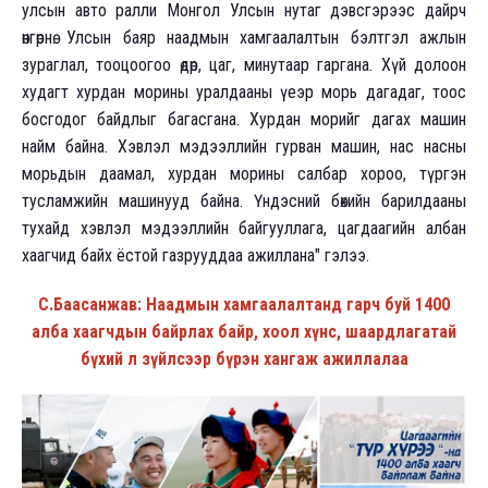
улсын авто ралли Монгол Улсын нутаг дэвсгэрээс дайрч
өнгөрнө. Улсын баяр наадмын хамгаалалтын бэлтгэл ажлын
зураглал, тооцоогоо өдөр, цаг, минутаар гаргана. Хүй долоон
худагт хурдан морины уралдааны үеэр морь дагадаг, тоос
босгодог байдлыг багасгана. Хурдан морийг дагах машин
найм байна. Хэвлэл мэдээллийн гурван машин, нас насны
морьдын даамал, хурдан морины салбар хороо, түргэн
тусламжийн машинууд байна. Үндэсний бөхийн барилдааны
тухайд хэвлэл мэдээллийн байгууллага, цагдаагийн албан
хаагчид байх ёстой газрууддаа ажиллана" гэлээ.
С.Баасанжав: Наадмын хамгаалалтанд гарч буй 1400
алба хаагчдын байрлах байр, хоол хүнс, шаардлагатай
бүхий л зүйлсээр бүрэн хангаж ажиллалаа