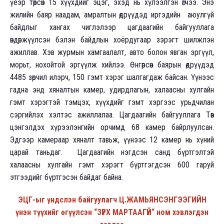
үеэр төөрсөн 15 хүүхдийг эцэг, эхэд нь хүлээлгэн өгчээ. Энэ
жилийн баяр наадам, амралтын өдрүүдэд иргэдийн аюулгүй
байдлыг хангах чиглэлээр цагдаагийн байгууллага
өндөржүүлсэн бэлэн байдлын хоёрдугаар зэрэгт шилжлэн
ажиллав. Хэв журмын хамгаалалт, авто болон явган эргүүл,
морьт, нохойтой эргүүлж хийлээ. Өнгөрсөн баярын өдрүүдэд
4485 зөрчил илэрч, 150 гэмт хэрэг шалгагдаж байсан. Үүнээс
гадна энд хяналтын камер, удирдлагын, халаасны хулгайн
гэмт хэрэгтэй тэмцэх, хүүхдийг гэмт хэргээс урьдчилан
сэргийлэх хэлтэс ажиллалаа. Цагдаагийн байгууллага Төв
цэнгэлдэх хүрээлэнгийн орчимд 68 камер байрлуулсан.
Эдгээр камераар хяналт тавьж, үүнээс 12 камер нь хүний
царай таньдаг. Цагдаагийн нэгдсэн санд бүртгэлтэй
халаасны хулгайн гэмт хэрэгт бүртгэгдсэн 600 гаруй
этгээдийг бүртгэсэн байдаг байна.
ЭЦГ-ыг үндслэн байгуулагч Ц.ЖАМЬЯНСЭНГЭЭГИЙН
үнэн түүхийг өгүүлсэн “ЗҮРХ МАРТААГҮЙ“ ном хэвлэгдэн