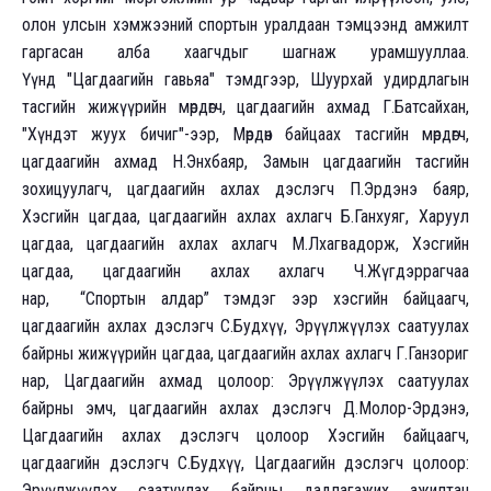
олон улсын хэмжээний спортын уралдаан тэмцээнд амжилт
гаргасан алба хаагчдыг шагнаж урамшууллаа.
Үүнд "Цагдаагийн гавьяа" тэмдгээр, Шуурхай удирдлагын
тасгийн жижүүрийн мөрдөгч, цагдаагийн ахмад Г.Батсайхан,
"Хүндэт жуух бичиг"-ээр, Мөрдөн байцаах тасгийн мөрдөгч,
цагдаагийн ахмад Н.Энхбаяр, Замын цагдаагийн тасгийн
зохицуулагч, цагдаагийн ахлах дэслэгч П.Эрдэнэ баяр,
Хэсгийн цагдаа, цагдаагийн ахлах ахлагч Б.Ганхуяг, Харуул
цагдаа, цагдаагийн ахлах ахлагч М.Лхагвадорж, Хэсгийн
цагдаа, цагдаагийн ахлах ахлагч Ч.Жүгдэррагчаа
нар, “Спортын алдар” тэмдэг ээр хэсгийн байцаагч,
цагдаагийн ахлах дэслэгч С.Будхүү, Эрүүлжүүлэх саатуулах
байрны жижүүрийн цагдаа, цагдаагийн ахлах ахлагч Г.Ганзориг
нар, Цагдаагийн ахмад цолоор: Эрүүлжүүлэх саатуулах
байрны эмч, цагдаагийн ахлах дэслэгч Д.Молор-Эрдэнэ,
Цагдаагийн ахлах дэслэгч цолоор Хэсгийн байцаагч,
цагдаагийн дэслэгч С.Будхүү, Цагдаагийн дэслэгч цолоор:
Эрүүлжүүлэх саатуулах байрны дадлагажих ажилтан