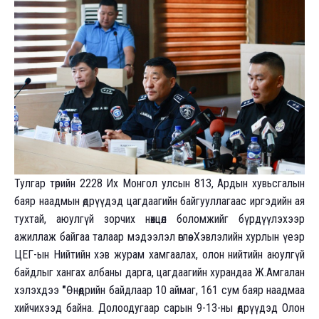
Тулгар төрийн 2228 Их Монгол улсын 813, Ардын хувьсгалын
баяр наадмын өдрүүдэд цагдаагийн байгууллагаас иргэдийн ая
тухтай, аюулгүй зорчих нөхцөл боломжийг бүрдүүлэхээр
ажиллаж байгаа талаар мэдээлэл өглөө. Хэвлэлийн хурлын үеэр
ЦЕГ-ын Нийтийн хэв журам хамгаалах, олон нийтийн аюулгүй
байдлыг хангах албаны дарга, цагдаагийн хурандаа Ж.Амгалан
хэлэхдээ
"
Өнөөдрийн байдлаар 10 аймаг, 161 сум баяр наадмаа
хийчихээд байна. Долоодугаар сарын 9-13-ны өдрүүдэд Олон