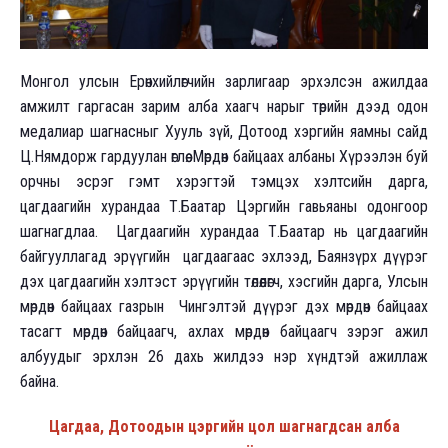
Монгол улсын Ерөнхийлөгчийн зарлигаар эрхэлсэн ажилдаа
амжилт гаргасан зарим алба хаагч нарыг төрийн дээд одон
медалиар шагнасныг Хууль зүй, Дотоод хэргийн яамны сайд
Ц.Нямдорж гардуулан өглөө. Мөрдөн байцаах албаны Хүрээлэн буй
орчны эсрэг гэмт хэрэгтэй тэмцэх хэлтсийн дарга,
цагдаагийн хурандаа Т.Баатар Цэргийн гавьяаны одонгоор
шагнагдлаа. Цагдаагийн хурандаа Т.Баатар нь цагдаагийн
байгууллагад эрүүгийн цагдаагаас эхлээд, Баянзүрх дүүрэг
дэх цагдаагийн хэлтэст эрүүгийн төлөөлөгч, хэсгийн дарга, Улсын
мөрдөн байцаах газрын Чингэлтэй дүүрэг дэх мөрдөн байцаах
тасагт мөрдөн байцаагч, ахлах мөрдөн байцаагч зэрэг ажил
албуудыг эрхлэн 26 дахь жилдээ нэр хүндтэй ажиллаж
байна.
Цагдаа, Дотоодын цэргийн цол шагнагдсан алба