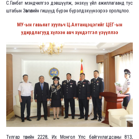
С.Ганбат мэндчилгээ дэвшүүлж, энэхүү үйл ажиллагаанд тус
штабын Зөвлөлийн гишүүд бүрэн бүрэлдэхүүнээрээ оролцлоо.
МУ-ын гавьяат хуульч Ц.Алтанцэцэгийг ЦЕГ-ын
удирдлагууд хүлээн авч хүндэтгэл үзүүллээ
Тулгар төрийн 2228, Их Монгол Улс байгуулагдсаны 813,