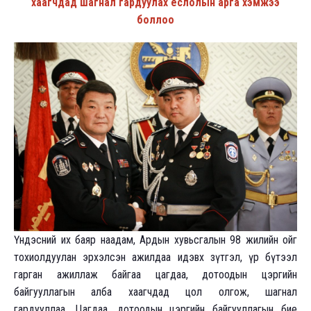
хаагчдад шагнал гардуулах ёслолын арга хэмжээ
боллоо
Үндэсний их баяр наадам, Ардын хувьсгалын 98 жилийн ойг
тохиолдуулан эрхэлсэн ажилдаа идэвх зүтгэл, үр бүтээл
гарган ажиллаж байгаа цагдаа, дотоодын цэргийн
байгууллагын алба хаагчдад цол олгож, шагнал
гардууллаа. Цагдаа, дотоодын цэргийн байгууллагын бие