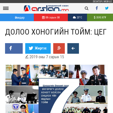
DESKTOP
|
MOBILE
Өнөөдөр
08 сарын 08
25°C
3593.87
₮
ДОЛОО ХОНОГИЙН ТОЙМ: ЦЕГ
Жиргэх
2019 оны 7 сарын 15
