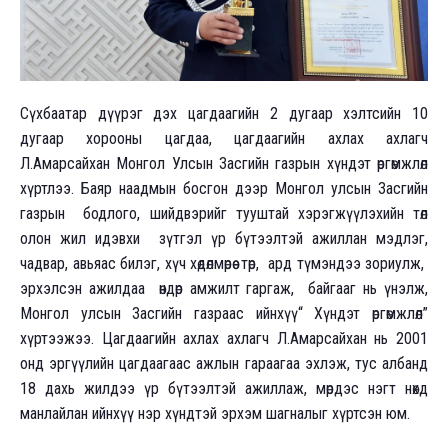
Сүхбаатар дүүрэг дэх цагдаагийн 2 дугаар хэлтсийн 10
дугаар хорооны цагдаа, цагдаагийн ахлах ахлагч
Л.Амарсайхан Монгол Улсын Засгийн газрын хүндэт өргөмжлөл
хүртлээ. Баяр наадмын босгон дээр Монгол улсын Засгийн
газрын бодлого, шийдвэрийг тууштай хэрэгжүүлэхийн төлөө
олон жил идэвхи зүтгэл үр бүтээлтэй ажиллан мэдлэг,
чадвар, авьяас билэг, хүч хөдөлмөрөө төр, ард түмэндээ зориулж,
эрхэлсэн ажилдаа өндөр амжилт гаргаж, байгааг нь үнэлж,
Монгол улсын Засгийн газраас ийнхүү“ Хүндэт өргөмжлөл”
хүртээжээ. Цагдаагийн ахлах ахлагч Л.Амарсайхан нь 2001
онд эргүүлийн цагдаагаас ажлын гараагаа эхлэж, тус албанд
18 дахь жилдээ үр бүтээлтэй ажиллаж, мөрдэс нэгт нөхдөө
манлайлан ийнхүү нэр хүндтэй эрхэм шагналыг хүртсэн юм.