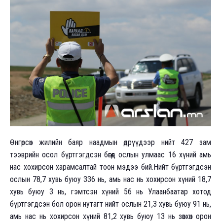
Өнгөрсөн жилийн баяр наадмын өдрүүдээр нийт 427 зам
тээврийн осол бүртгэгдсэн бөгөөд ослын улмаас 16 хүний амь
нас хохирсон харамсалтай тоон мэдээ бий.Нийт бүртгэгдсэн
ослын 78,7 хувь буюу 336 нь, амь нас нь хохирсон хүний 18,7
хувь буюу 3 нь, гэмтсэн хүний 56 нь Улаанбаатар хотод
бүртгэгдсэн бол орон нутагт нийт ослын 21,3 хувь буюу 91 нь,
амь нас нь хохирсон хүний 81,2 хувь буюу 13 нь зөвхөн орон