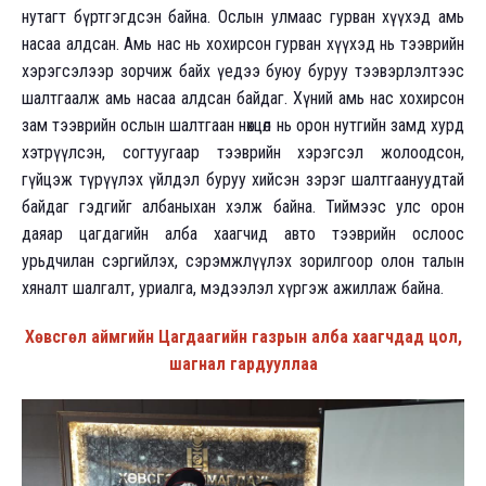
нутагт бүртгэгдсэн байна. Ослын улмаас гурван хүүхэд амь
насаа алдсан. Амь нас нь хохирсон гурван хүүхэд нь тээврийн
хэрэгсэлээр зорчиж байх үедээ буюу буруу тээвэрлэлтээс
шалтгаалж амь насаа алдсан байдаг. Хүний амь нас хохирсон
зам тээврийн ослын шалтгаан нөхцөл нь орон нутгийн замд хурд
хэтрүүлсэн, согтуугаар тээврийн хэрэгсэл жолоодсон,
гүйцэж түрүүлэх үйлдэл буруу хийсэн зэрэг шалтгаануудтай
байдаг гэдгийг албаныхан хэлж байна. Тиймээс улс орон
даяар цагдагийн алба хаагчид авто тээврийн ослоос
урьдчилан сэргийлэх, сэрэмжлүүлэх зорилгоор олон талын
хяналт шалгалт, уриалга, мэдээлэл хүргэж ажиллаж байна.
Хөвсгөл аймгийн Цагдаагийн газрын алба хаагчдад цол,
шагнал гардууллаа