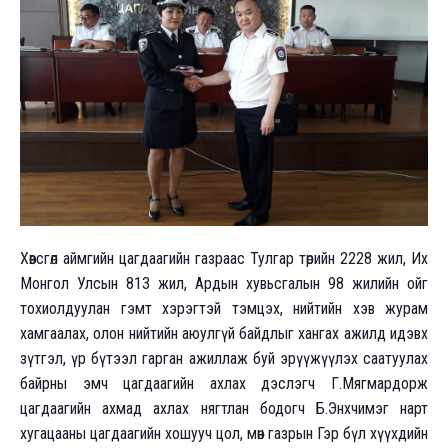
Хөвсгөл аймгийн цагдаагийн газраас Тулгар төрийн 2228 жил, Их
Монгол Улсын 813 жил, Ардын хувьсгалын 98 жилийн ойг
тохиолдуулан гэмт хэрэгтэй тэмцэх, нийтийн хэв журам
хамгаалах, олон нийтийн аюулгүй байдлыг хангах ажилд идэвх
зүтгэл, үр бүтээл гарган ажиллаж буй эрүүжүүлэх саатуулах
байрны эмч цагдаагийн ахлах дэслэгч Г.Мягмардорж
цагдаагийн ахмад ахлах нягтлан бодогч Б.Энхчимэг нарт
хугацааны цагдаагийн хошууч цол, мөн газрын Гэр бүл хүүхдийн