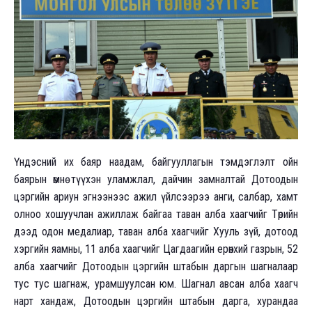
Үндэсний их баяр наадам, байгууллагын тэмдэглэлт ойн
баярын өмнө түүхэн уламжлал, дайчин замналтай Дотоодын
цэргийн ариун эгнээнээс ажил үйлсээрээ анги, салбар, хамт
олноо хошуучлан ажиллаж байгаа таван алба хаагчийг Төрийн
дээд одон медалиар, таван алба хаагчийг Хууль зүй, дотоод
хэргийн яамны, 11 алба хаагчийг Цагдаагийн ерөнхий газрын, 52
алба хаагчийг Дотоодын цэргийн штабын даргын шагналаар
тус тус шагнаж, урамшуулсан юм. Шагнал авсан алба хаагч
нарт хандаж, Дотоодын цэргийн штабын дарга, хурандаа