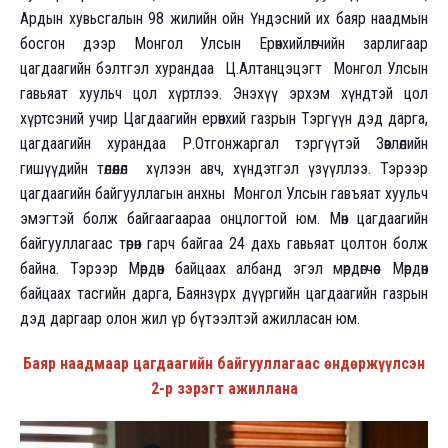
Ардын хувьсгалын 98 жилийн ойн Үндэсний их баяр наадмын
босгон дээр Монгол Улсын Ерөнхийлөгчийн зарлигаар
цагдаагийн бэлтгэл хурандаа Ц.Алтанцэцэгт Монгол Улсын
гавьяат хуульч цол хүртлээ. Энэхүү эрхэм хүндтэй цол
хүртсэний учир Цагдаагийн ерөнхий газрын Тэргүүн дэд дарга,
цагдаагийн хурандаа Р.Отгонжаргал тэргүүтэй Зөвлөлийн
гишүүдийн төлөөлөл хүлээн авч, хүндэтгэл үзүүллээ. Тэрээр
цагдаагийн байгууллагын анхны Монгол Улсын гавъяат хуульч
эмэгтэй болж байгаагаараа онцлогтой юм. Мөн цагдаагийн
байгууллагаас төрөн гарч байгаа 24 дахь гавьяат цолтон болж
байна. Тэрээр Мөрдөн байцаах албанд эгэл мөрдөгчөөс Мөрдөн
байцаах тасгийн дарга, Баянзүрх дүүргийн цагдаагийн газрын
дэд даргаар олон жил үр бүтээлтэй ажилласан юм.
Баяр наадмаар цагдаагийн байгууллагаас өндөржүүлсэн
2-р зэрэгт ажиллана