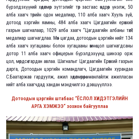
бүрэлдэхүүний хөдөлмөр зүтгэлийг төр засгаас өндрөөр үнэлж, 50
алба хаагч төрийн одон медалиар, 110 алба хаагч Хууль зүй,
дотоод хэргийн яамны, 484 алба хаагч Цагдаагийн ерөнхий
газрын шагналаар, 1029 алба хаагч “Цагдаагийн албаны төлөө”
медалиар шагнагдлаа. Мөн цагдаа, дотоодын цэргийн нийт 134
алба хаагч хугацааны болон хугацааны өмнө цол шагнагдсаны
дотор 11 алба хаагч офицерын бүрэлдэхүүнд шинээр орж
цол, мөрдсөө гардан авлаа. Шагналыг Цагдаагийн Ерөнхий газрын
дарга, Дотоодын цэргийн командлагч, Цагдаагийн хурандаа
С.Баатаржав гардуулж, ажил хөдөлмөрөөрөө манлайлж ажилласан
нийт алба хаагчдад хандан мэндчилгээ дэвшүүллээ.
Дотоодын цэргийн штабаас “ЁСЛОЛ ХҮНДЭТГЭЛИЙН
АРГА ХЭМЖЭЭ“ зохион байгууллаа