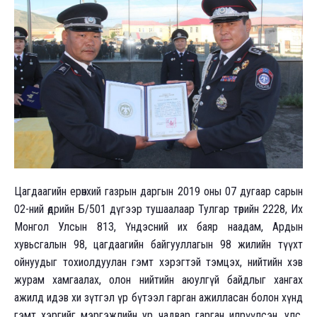
Цагдаагийн ерөнхий газрын даргын 2019 оны 07 дугаар сарын
02-ний өдрийн Б/501 дүгээр тушаалаар Тулгар төрийн 2228, Их
Монгол Улсын 813, Үндэсний их баяр наадам, Ардын
хувьсгалын 98, цагдаагийн байгууллагын 98 жилийн түүхт
ойнуудыг тохиолдуулан гэмт хэрэгтэй тэмцэх, нийтийн хэв
журам хамгаалах, олон нийтийн аюулгүй байдлыг хангах
ажилд идэв хи зүтгэл үр бүтээл гарган ажилласан болон хүнд
гэмт хэргийг мэргэжлийн ур чадвар гарган илрүүлсэн, улс,