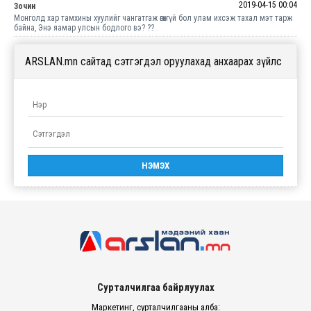
2019-04-15 00:04
Зочин
Монголд хар тамхины хуулийг чангатгаж өгөхгүй бол улам ихсэж тахал мэт тарж
байна, Энэ яамар улсын бодлого вэ? ??
ARSLAN.mn сайтад сэтгэгдэл оруулахад анхаарах зүйлс
Сурталчилгаа байрлуулах
Маркетинг, сурталчилгааны алба: