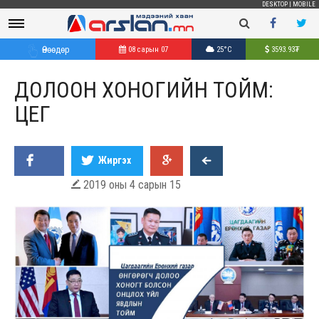
DESKTOP
|
MOBILE
Өнөөдөр
08 сарын 07
25°C
3593.93
₮
ДОЛООН ХОНОГИЙН ТОЙМ:
ЦЕГ
Жиргэх
2019 оны 4 сарын 15
