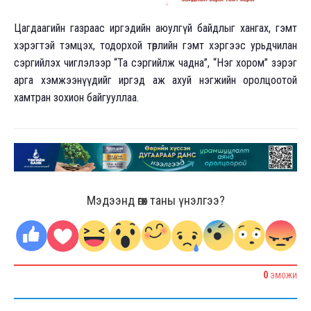
Цагдаагийн газраас иргэдийн аюулгүй байдлыг хангах, гэмт
хэрэгтэй тэмцэх, тодорхой төрлийн гэмт хэргээс урьдчилан
сэргийлэх чиглэлээр “Та сэргийлж чадна”, “Нэг хором” зэрэг
арга хэмжээнүүдийг иргэд аж ахуй нэгжийн оролцоотой
хамтран зохион байгууллаа.
Мэдээнд өгөх таны үнэлгээ?
0
ЭМОЖИ