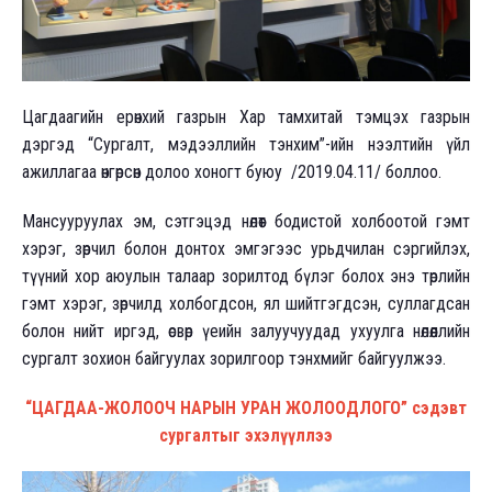
Цагдаагийн ерөнхий газрын Хар тамхитай тэмцэх газрын
дэргэд “Сургалт, мэдээллийн тэнхим”-ийн нээлтийн үйл
ажиллагаа өнгөрсөн долоо хоногт буюу /2019.04.11/ боллоо.
Мансууруулах эм, сэтгэцэд нөлөөт бодистой холбоотой гэмт
хэрэг, зөрчил болон донтох эмгэгээс урьдчилан сэргийлэх,
түүний хор аюулын талаар зорилтод бүлэг болох энэ төрлийн
гэмт хэрэг, зөрчилд холбогдсон, ял шийтгэгдсэн, суллагдсан
болон нийт иргэд, өсвөр үеийн залуучуудад ухуулга нөлөөллийн
сургалт зохион байгуулах зорилгоор тэнхмийг байгуулжээ.
“ЦАГДАА-ЖОЛООЧ НАРЫН УРАН ЖОЛООДЛОГО” сэдэвт
сургалтыг эхэлүүллээ