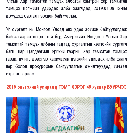
Улсын Хар тамхитай тэмцэх албатай хамтран хар тамхитай
тэмцэх нэгжийн удирдах алба хаагчдад 2019.04.08-12-ны
өдрүүдэд сургалт зохион байгууллаа.
Уг сургалт нь Монгол Улсад анх удаа зохион байгуулагдаж
байгаагаараа онцлогтой бөгөөд Америкийн Нэгдсэн Улсын Хар
тамхитай тэмцэх албаны гадаад сургалтын хэлтсийн сургагч
багш нар Цагдаагийн ерөнхий газрын Хар тамхитай тэмцэх
газар, нутаг, дэвсгэр хариуцсан нэгжийн удирдах алба хаагч
нар болон прокурорын байгууллагын ажилтнуудад хичээл
сургалт орлоо.
2019 оны эхний улиралд ГЭМТ ХЭРЭГ 49 хувиар БУУРЧЭЭ