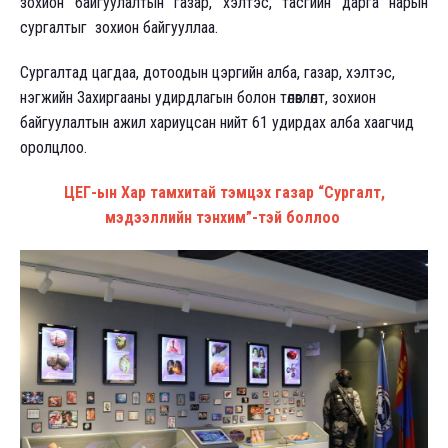
зохион байгуулалтын газар, хэлтэс, тасгийн дарга нарын
сургалтыг зохион байгууллаа.
Сургалтад цагдаа, дотоодын цэргийн алба, газар, хэлтэс,
нэгжийн Захиргааны удирдлагын болон төлөвлөлт, зохион
байгуулалтын ажил хариуцсан нийт 61 удирдах алба хаагчид
оролцлоо.
ЦЕГ-ын Хар тамхитай тэмцэх газар “Сургалт,
мэдээллийн тэнхим”-тэй боллоо