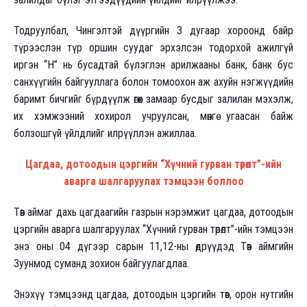
Тодруулбал, Чингэлтэй дүүргийн 3 дугаар хороонд байр
түрээслэн түр оршин суудаг эрхэлсэн тодорхой ажилгүй
иргэн “Н” нь бусадтай бүлэглэн арилжааны банк, банк бус
санхүүгийн байгууллага болон томоохон аж ахуйн нэгжүүдийн
баримт бичгийг бүрдүүлж өгөх замаар бусдыг залилан мэхэлж,
их хэмжээний хохирол учруулсан, мөнгө угаасан байж
болзошгүй үйлдлийг илрүүллэн ажиллаа.
Цагдаа, дотоодын цэргийн “Хүчний гурван төрөлт”-ийн
аварга шалгаруулах тэмцээн боллоо
Төв аймаг дахь цагдаагийн газрын нэрэмжит цагдаа, дотоодын
цэргийн аварга шалгаруулах “Хүчний гурван төрөлт”-ийн тэмцээн
энэ оны 04 дүгээр сарын 11,12-ны өдрүүдэд Төв аймгийн
Зуунмод суманд зохион байгуулагдлаа.
Энэхүү тэмцээнд цагдаа, дотоодын цэргийн төв, орон нутгийн