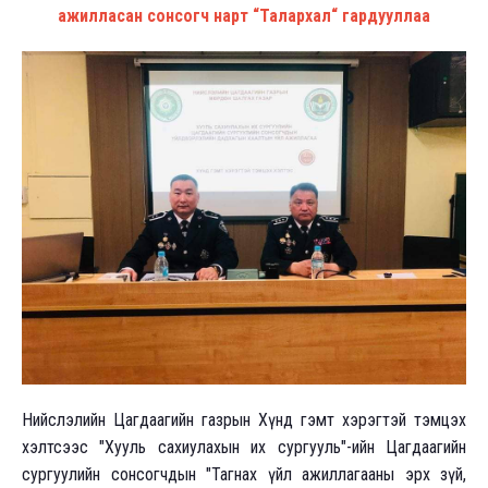
ажилласан сонсогч нарт “Талархал“ гардууллаа
Нийслэлийн Цагдаагийн газрын Хүнд гэмт хэрэгтэй тэмцэх
хэлтсээс "Хууль сахиулахын их сургууль"-ийн Цагдаагийн
сургуулийн сонсогчдын "Тагнах үйл ажиллагааны эрх зүй,