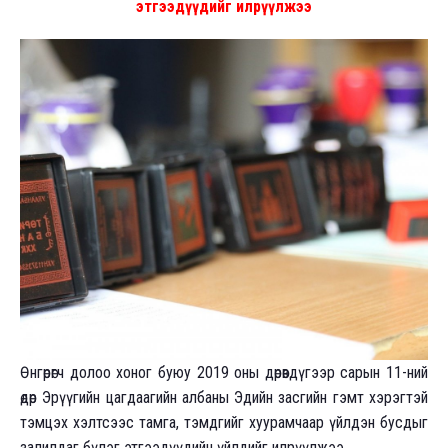
этгээдүүдийг илрүүлжээ
Өнгөрөгч долоо хоног буюу 2019 оны дөрөвдүгээр сарын 11-ний
өдөр Эрүүгийн цагдаагийн албаны Эдийн засгийн гэмт хэрэгтэй
тэмцэх хэлтсээс тамга, тэмдгийг хуурамчаар үйлдэн бусдыг
залилдаг бүлэг этгээдүүдийн үйлдийг илрүүлжээ.