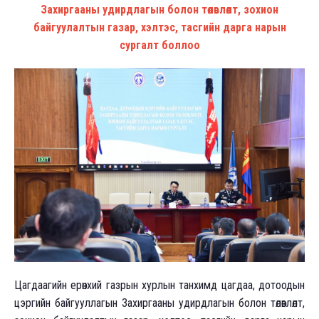
Захиргааны удирдлагын болон төлөвлөлт, зохион
байгуулалтын газар, хэлтэс, тасгийн дарга нарын
сургалт боллоо
Цагдаагийн ерөнхий газрын хурлын танхимд цагдаа, дотоодын
цэргийн байгууллагын Захиргааны удирдлагын болон төлөвлөлт,