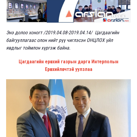
Энэ долоо хоногт /2019.04.08-2019.04.14/ Цагдаагийн
байгууллагаас олон нийт рүү чиглэсэн ОНЦЛОХ үйл
явдлыг тоймлон хүргэж байна.
Цагдаагийн ерөнхий газрын дарга Интерполын
Ерөнхийлөгчтэй уулзлаа