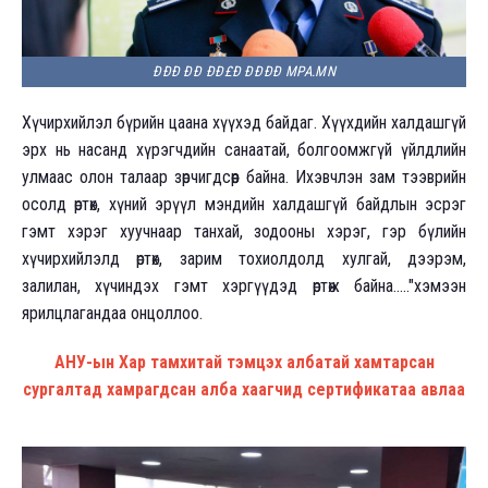
ÐÐ­Ð Ð­Ð ÐÐ£Ð ÐÐÐÐ MPA.MN
Хүчирхийлэл бүрийн цаана хүүхэд байдаг. Хүүхдийн халдашгүй
эрх нь насанд хүрэгчдийн санаатай, болгоомжгүй үйлдлийн
улмаас олон талаар зөрчигдсөөр байна. Ихэвчлэн зам тээврийн
осолд өртөх, хүний эрүүл мэндийн халдашгүй байдлын эсрэг
гэмт хэрэг хуучнаар танхай, зодооны хэрэг, гэр бүлийн
хүчирхийлэлд өртөх, зарим тохиолдолд хулгай, дээрэм,
залилан, хүчиндэх гэмт хэргүүдэд өртөж байна....."хэмээн
ярилцлагандаа онцоллоо.
АНУ-ын Хар тамхитай тэмцэх албатай хамтарсан
сургалтад хамрагдсан алба хаагчид сертификатаа авлаа