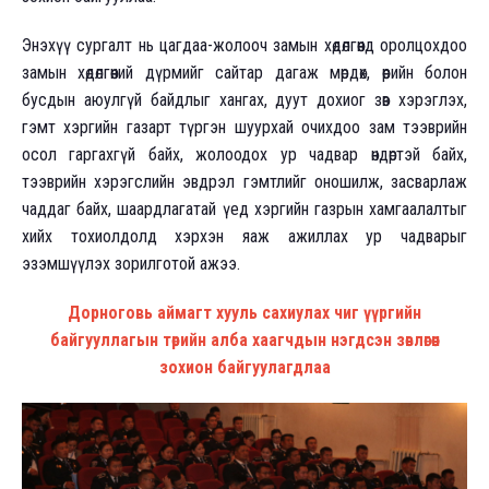
Энэхүү сургалт нь цагдаа-жолооч замын хөдөлгөөнд оролцохдоо
замын хөдөлгөөний дүрмийг сайтар дагаж мөрдөх, өөрийн болон
бусдын аюулгүй байдлыг хангах, дуут дохиог зөв хэрэглэх,
гэмт хэргийн газарт түргэн шуурхай очихдоо зам тээврийн
осол гаргахгүй байх, жолоодох ур чадвар өндөртэй байх,
тээврийн хэрэгслийн эвдрэл гэмтлийг оношилж, засварлаж
чаддаг байх, шаардлагатай үед хэргийн газрын хамгаалалтыг
хийх тохиолдолд хэрхэн яаж ажиллах ур чадварыг
эзэмшүүлэх зорилготой ажээ.
Дорноговь аймагт хууль сахиулах чиг үүргийн
байгууллагын төрийн алба хаагчдын нэгдсэн зөвлөгөөн
зохион байгуулагдлаа