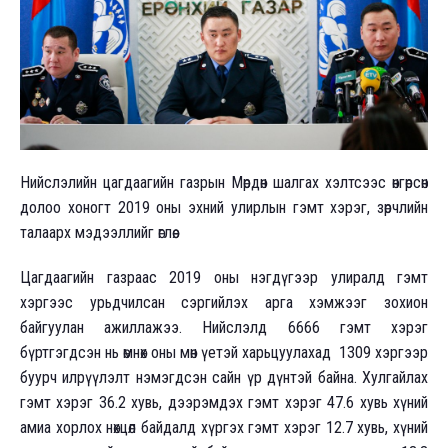
Нийслэлийн цагдаагийн газрын Мөрдөн шалгах хэлтсээс өнгөрсөн
долоо хоногт 2019 оны эхний улирлын гэмт хэрэг, зөрчлийн
талаарх мэдээллийг өглөө.
Цагдаагийн газраас 2019 оны нэгдүгээр улиралд гэмт
хэргээс урьдчилсан сэргийлэх арга хэмжээг зохион
байгуулан ажиллажээ. Нийслэлд 6666 гэмт хэрэг
бүртгэгдсэн нь өмнөх оны мөн үетэй харьцуулахад 1309 хэргээр
буурч илрүүлэлт нэмэгдсэн сайн үр дүнтэй байна. Хулгайлах
гэмт хэрэг 36.2 хувь, дээрэмдэх гэмт хэрэг 47.6 хувь хүний
амиа хорлох нөхцөл байдалд хүргэх гэмт хэрэг 12.7 хувь, хүний