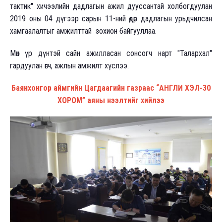
тактик" хичээлийн дадлагын ажил дууссантай холбогдуулан
2019 оны 04 дүгээр сарын 11-ний өдөр дадлагын урьдчилсан
хамгаалалтыг амжилттай зохион байгууллаа.
Мөн үр дүнтэй сайн ажилласан сонсогч нарт "Талархал"
гардуулан өгч, ажлын амжилт хүслээ.
Баянхонгор аймгийн Цагдаагийн газраас “АНГЛИ ХЭЛ-30
ХОРОМ” аяны нээлтийг хийлээ