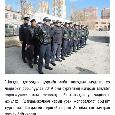
“Цагдаа, дотоодын цэргийн алба хаагчдын мэдлэг, ур
чадварыг дээшлүүлэх 2019 оны сургалтын нэгдсэн төлөвлөгөө”-г
хэрэгжүүлэх ажлын хүрээнд алба хаагчдын ур чадварыг
ахиулах “Цагдаа-жолооч нарын уран жолоодлого” сэдэвт
сургалтыг Цагдаагийн ерөнхий газрын Автобаазтай хамтран
зохион байгууллаа.