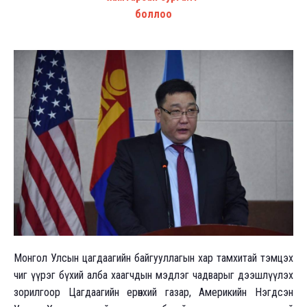
боллоо
Монгол Улсын цагдаагийн байгууллагын хар тамхитай тэмцэх
чиг үүрэг бүхий алба хаагчдын мэдлэг чадварыг дээшлүүлэх
зорилгоор Цагдаагийн ерөнхий газар, Америкийн Нэгдсэн