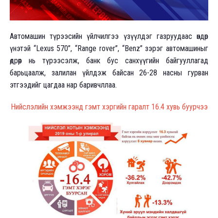
Автомашин түрээсийн үйлчилгээ үзүүлдэг газруудаас өндөр
үнэтэй “Lexus 570”, “Range rover”, “Benz” зэрэг автомашиныг
өдрөөр нь түрээсэлж, банк бус санхүүгийн байгууллагад
барьцаалж, залилан үйлдэж байсан 26-28 насны гурван
этгээдийг цагдаа нар баривчллаа.
Нийслэлийн хэмжээнд гэмт хэргийн гаралт 16.4 хувь буурчээ