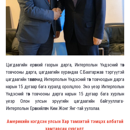
Цагдаагийн ерөнхий газрын дарга, Интерполын Үндэсний төв
товчооны дарга, цагдаагийн хурандаа С.Баатаржав тэргүүтэй
цагдаагийн төлөөлөгчид Интерполын Үндэсний төв товчоодын дарга
нарын 15 дугаар бага хуралд оролцлоо. Энэ үеэр Интерполын
Үндэсний төв товчооны дарга нарын 15 дугаар бага хурлын
үеэр Олон улсын эрүүгийн цагдаагийн байгууллага-
Интерполын Ерөнхийлөгч Ким Жонг Янг-тай уулзлаа.
Америкийн нэгдсэн улсын Хар тамхитай тэмцэх албатай
хамтарсан сургалт