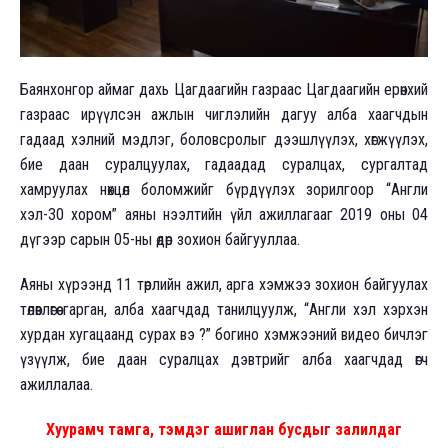
Баянхонгор аймаг дахь Цагдаагийн газраас Цагдаагийн ерөнхий
газраас ирүүлсэн ажлын чиглэлийн дагуу алба хаагчдын
гадаад хэлний мэдлэг, боловсролыг дээшлүүлэх, хөгжүүлэх,
бие даан суралцуулах, гадаадад суралцах, сургалтад
хамруулах нөхцөл боломжийг бүрдүүлэх зорилгоор “Англи
хэл-30 хором” аяны нээлтийн үйл ажиллагааг 2019 оны 04
дүгээр сарын 05-ны өдөр зохион байгууллаа.
Аяны хүрээнд 11 төрлийн ажил, арга хэмжээ зохион байгуулах
төлөвлөгөө гарган, алба хаагчдад танилцуулж, “Англи хэл хэрхэн
хурдан хугацаанд сурах вэ ?” богино хэмжээний видео бичлэг
үзүүлж, бие даан суралцах дэвтрийг алба хаагчдад өгч
ажиллалаа.
Хуурамч тамга, тэмдэг ашиглан бусдыг залилдаг