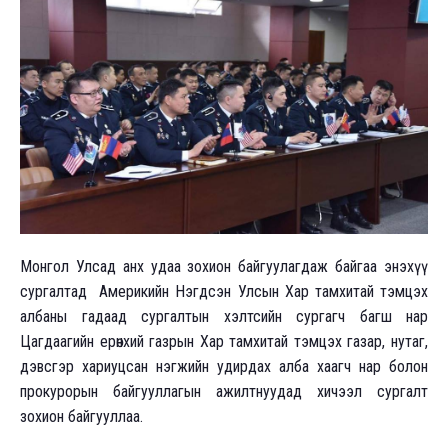
Монгол Улсад анх удаа зохион байгуулагдаж байгаа энэхүү
сургалтад Америкийн Нэгдсэн Улсын Хар тамхитай тэмцэх
албаны гадаад сургалтын хэлтсийн сургагч багш нар
Цагдаагийн ерөнхий газрын Хар тамхитай тэмцэх газар, нутаг,
дэвсгэр хариуцсан нэгжийн удирдах алба хаагч нар болон
прокурорын байгууллагын ажилтнуудад хичээл сургалт
зохион байгууллаа.