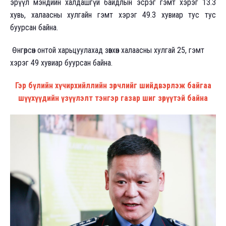
эрүүл мэндийн халдашгүй байдлын эсрэг гэмт хэрэг 13.3
хувь, халаасны хулгайн гэмт хэрэг 49.3 хувиар тус тус
буурсан байна.
Өнгөрсөн онтой харьцуулахад зөвхөн халаасны хулгай 25, гэмт
хэрэг 49 хувиар буурсан байна.
Гэр бүлийн хүчирхийллийн зөрчлийг шийдвэрлэж байгаа
шүүхүүдийн үзүүлэлт тэнгэр газар шиг зөрүүтэй байна