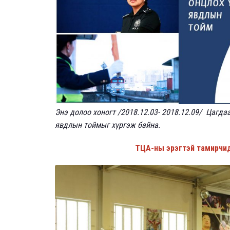
Энэ долоо хоногт /2018.12.03- 2018.12.09/ Цагд
явдлын тоймыг хүргэж байна.
ТЦА-ны эрэгтэй тамирчид 