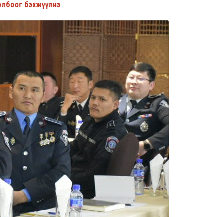
олбоог бэхжүүлнэ