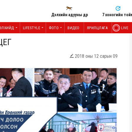
Дэлхийн адууны өдөр
7 хоногийн той
ЭЛХИЙД
LIFESTYLE
ФОТО
ВИДЕО
ЯРИЛЦЛАГА
LIVE
ЦЕГ
2018 оны 12 сарын 09
