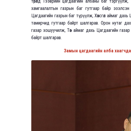
төрөлд Тээврийн цагдаагийн албаны баг тэргүүлж
хамгаалалтын газрын баг гутгаар байр эзэлсэн 
Цагдаагийн газрын баг түрүүлж, Хөвсгөл аймаг дахь
тамирчид гутгаар байрт шалгарав. Орон нутаг дах
газар хошуучилж, Төв аймаг дахь Цагдаагийн газар
байрт шалгарав.
Замын цагдаагийн алба хаагчдад 