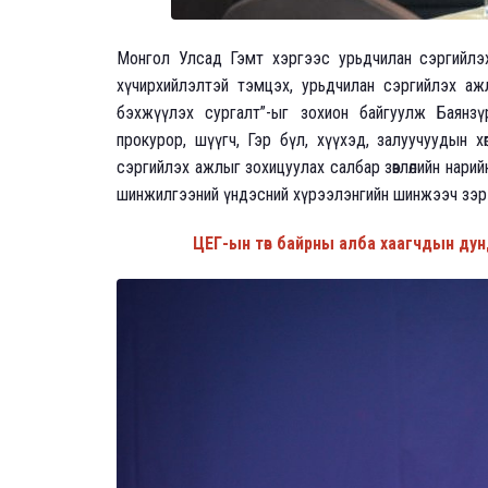
Монгол Улсад Гэмт хэргээс урьдчилан сэргийлэх
хүчирхийлэлтэй тэмцэх, урьдчилан сэргийлэх а
бэхжүүлэх сургалт”-ыг зохион байгуулж Баянзүр
прокурор, шүүгч, Гэр бүл, хүүхэд, залуучуудын х
сэргийлэх ажлыг зохицуулах салбар зөвлөлийн нарийн 
шинжилгээний үндэсний хүрээлэнгийн шинжээч зэрэ
ЦЕГ-ын төв байрны алба хаагчдын ду