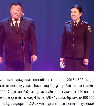
цээнийг Урьдчилан сэргийлэх хэлтсээс 2018.12.05-ны өдөр
илттай зохион явууллаа. Тэмцээнд 1 дүгээр байрыг цагдаагийн
000, 2 дугаар байрыг цагдаагийн дэд хурандаа Г.Нансал /
рыг цагдаагийн ахмад Ч.Болд /АБХ/ эзэлж Өргөмжлөл-100.000
ГЖ С.Цэрэндорж, СГАСХ-ийн дарга, цагдаагийн хурандаа