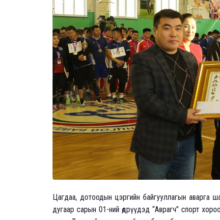
Цагдаа, дотоодын цэргийн байгууллагын аварга шал
дугаар сарын 01-ний өдрүүдэд “Аврагч” спорт хоро