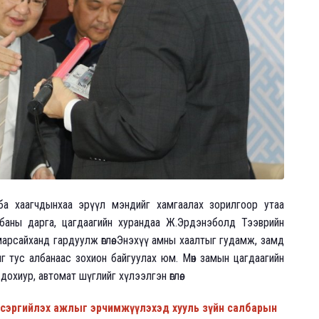
лба хаагчдынхаа эрүүл мэндийг хамгаалах зорилгоор утаа
албаны дарга, цагдаагийн хурандаа Ж.Эрдэнэболд Тээврийн
арсайханд гардуулж өглөө. Энэхүү амны хаалтыг гудамж, замд
г тус албанаас зохион байгуулах юм. Мөн замын цагдаагийн
охиур, автомат шүглийг хүлээлгэн өглөө.
н сэргийлэх ажлыг эрчимжүүлэхэд хууль зүйн салбарын