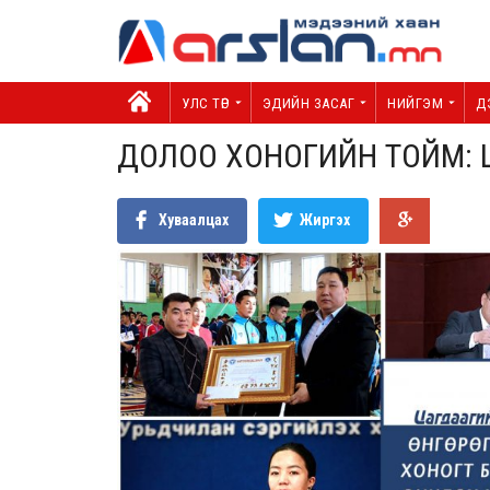
УЛС ТӨР
ЭДИЙН ЗАСАГ
НИЙГЭМ
Д
ДОЛОО ХОНОГИЙН ТОЙМ: 
Хуваалцах
Жиргэх