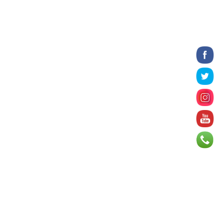
2026 оны 8 сарын 06
Татварын өртэй шатахуун
импортлогч ААН-үүдийн дансыг
битүүмжлэхгүй
2026 оны 8 сарын 06
Нийслэлийн цэцэрлэгийн цахим
бүртгэл энэ сарын 10-нд эхэлнэ
2026 оны 8 сарын 06
Өнөр хороолол болон Баянхошууны
авто замын барилгын ажлын нийт
гүйцэтгэл 74.5 хув...
2026 оны 8 сарын 06
Монгол-Алтай, Хөвсгөлийн
уулархаг нутаг, Дорнод-
Дарьгангын тал нутгаар дуу
цахилг...