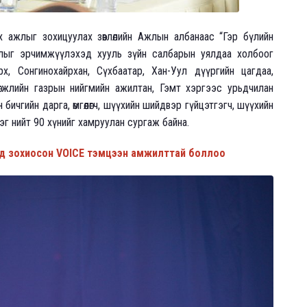
 ажлыг зохицуулах зөвлөлийн Ажлын албанаас “Гэр бүлийн
жлыг эрчимжүүлэхэд хууль зүйн салбарын уялдаа холбоог
х, Сонгинохайрхан, Сүхбаатар, Хан-Уул дүүргийн цагдаа,
өгжлийн газрын нийгмийн ажилтан, Гэмт хэргээс урьдчилан
бичгийн дарга, өмгөөлөгч, шүүхийн шийдвэр гүйцэтгэгч, шүүхийн
г нийт 90 хүнийг хамруулан сургаж байна.
нд зохиосон VOICE тэмцээн амжилттай боллоо