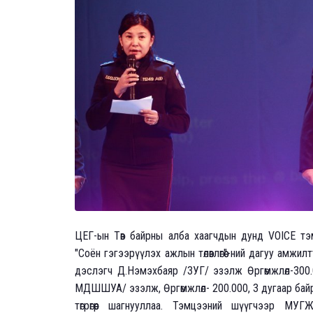
ЦЕГ-ын Төв байрны алба хаагчдын дунд VOICE тэм
"Соён гэгээрүүлэх ажлын төлөвлөгөө"-ний дагуу амж
дэслэгч Д.Нэмэхбаяр /ЗУГ/ эзэлж Өргөмжлөл-300.
МДШШУА/ эзэлж, Өргөмжлөл- 200.000, 3 дугаар бай
төгрөгөөр шагнууллаа. Тэмцээний шүүгчээр МУ