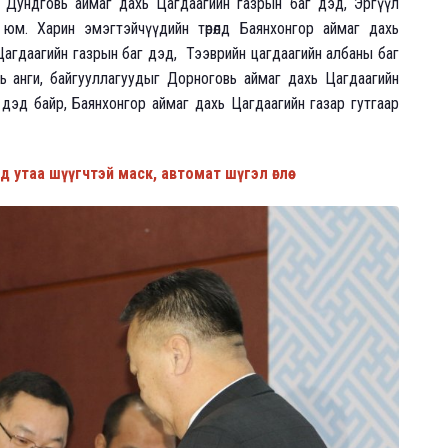
, Дундговь аймаг дахь Цагдаагийн газрын баг дэд, Эргүүл
юм. Харин эмэгтэйчүүдийн төрөлд Баянхонгор аймаг дахь
 Цагдаагийн газрын баг дэд, Тээврийн цагдаагийн албаны баг
ь анги, байгууллагуудыг Дорноговь аймаг дахь Цагдаагийн
 дэд байр, Баянхонгор аймаг дахь Цагдаагийн газар гутгаар
утаа шүүгчтэй маск, автомат шүгэл өглөө