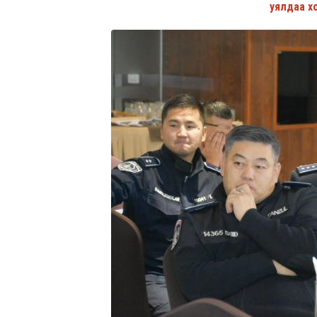
уялдаа х