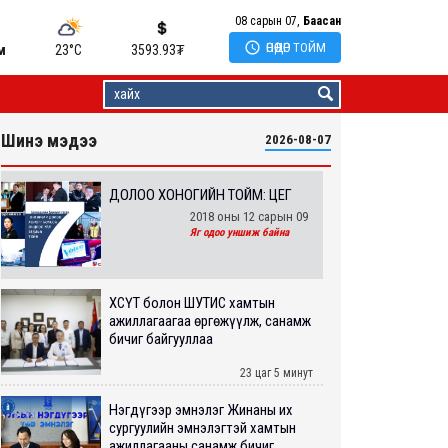
08 сарын 07,
Баасан

ӨНӨӨДӨР ТОЙМ
м
23°C
3593.93
₮
Шинэ мэдээ
2026-08-07
ДОЛОО ХОНОГИЙН ТОЙМ: ЦЕГ
2018 оны 12 сарын 09
Яг одоо уншиж байна
ХӨСҮТ болон ШУТИС хамтын
ажиллагаагаа өргөжүүлж, санамж
бичиг байгууллаа
23 цаг 5 минут
Нэгдүгээр эмнэлэг Жинаны их
сургуулийн эмнэлэгтэй хамтын
ажиллагааны санамж бичиг...