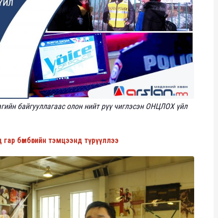
аагийн байгууллагаас олон нийт рүү чиглэсэн ОНЦЛОХ үйл
гар бөмбөгийн тэмцээнд түрүүллээ