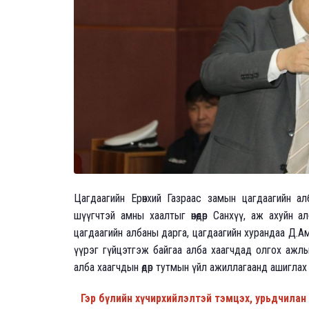
Цагдаагийн Ерөнхий Газраас замын цагдаагийн а
шүүгчтэй амны хаалтыг өнөөдөр Санхүү, аж ахуйн 
цагдаагийн албаны дарга, цагдаагийн хурандаа Д.Ам
үүрэг гүйцэтгэж байгаа алба хаагчдад олгох ажлы
алба хаагчдын өдөр тутмын үйл ажиллагаанд ашиглах д
Гэр бүлийн хүчирхийлэлтэй тэмцэх, урьдчила