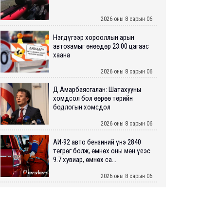
2026 оны 8 сарын 06
Нэгдүгээр хорооллын арын
автозамыг өнөөдөр 23:00 цагаас
хаана
2026 оны 8 сарын 06
Д.Амарбаясгалан: Шатахууны
хомдсол бол өөрөө төрийн
бодлогын хомсдол
2026 оны 8 сарын 06
АИ-92 авто бензиний үнэ 2840
төгрөг болж, өмнөх оны мөн үеэс
9.7 хувиар, өмнөх са...
2026 оны 8 сарын 06
ШУУРХАЙ: Туул голд 13 настай
хүүхэд живж, эрэн хайх ажиллагаа
үргэлжилж байна