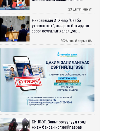
23 цаг 31 минут
Нийслэлийн ИТХ-аар “Сэлбэ
ухаалаг хот”, агаарын бохирдол
зэрэг асуудлыг хэлэлцэж ...
2026 оны 8 сарын 06
БИЧЛЭГ: Завьт эргүүлүүд голд
живж байсан иргэнийг аврав