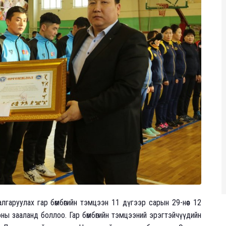
гаруулах гар бөмбөгийн тэмцээн 11 дүгээр сарын 29-нөөс 12
оны зааланд боллоо. Гар бөмбөгийн тэмцээний эрэгтэйчүүдийн