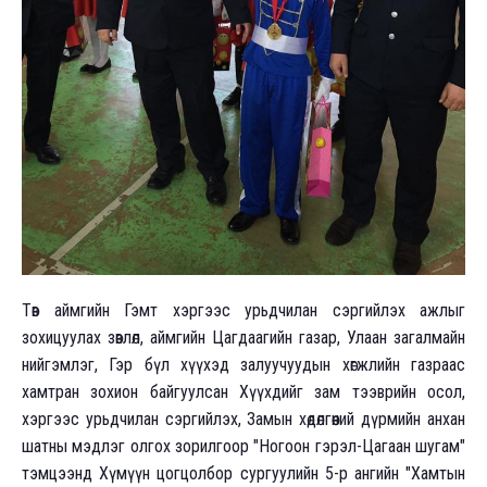
Төв аймгийн Гэмт хэргээс урьдчилан сэргийлэх ажлыг
зохицуулах зөвлөл, аймгийн Цагдаагийн газар, Улаан загалмайн
нийгэмлэг, Гэр бүл хүүхэд залуучуудын хөгжлийн газраас
хамтран зохион байгуулсан Хүүхдийг зам тээврийн осол,
хэргээс урьдчилан сэргийлэх, Замын хөдөлгөөний дүрмийн анхан
шатны мэдлэг олгох зорилгоор "Ногоон гэрэл-Цагаан шугам"
тэмцээнд Хүмүүн цогцолбор сургуулийн 5-р ангийн "Хамтын