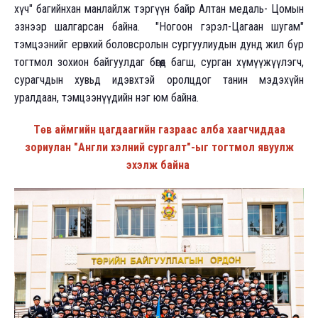
хүч" багийнхан манлайлж тэргүүн байр Алтан медаль- Цомын
эзнээр шалгарсан байна. "Ногоон гэрэл-Цагаан шугам"
тэмцээнийг ерөнхий боловсролын сургуулиудын дунд жил бүр
тогтмол зохион байгуулдаг бөгөөд багш, сурган хүмүүжүүлэгч,
сурагчдын хувьд идэвхтэй оролцдог танин мэдэхүйн
уралдаан, тэмцээнүүдийн нэг юм байна.
Төв аймгийн цагдаагийн газраас алба хаагчиддаа
зориулан "Англи хэлний сургалт"-ыг тогтмол явуулж
эхэлж байна