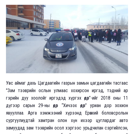
Увс аймаг дахь Цагдаагийн газрын замын цагдаагийн тасгаас
"Зам тээврийн ослын улмаас хохирсон иргэд, тэдний ар
гэрийн дуу хоолойг иргэдэд хүргэх өдөр”-ийг 2018 оны 11
дүгээр сарын 29-ны өдөр “Хичээх өдөр” уриан дор зохион
явууллаа. Арга хэмжээний хүрээнд Eрөнхий боловсролын
сургуулиудтай хамтран олон хүн ихээр цуглардаг авто
замуудад зам тээврийн осол хэргээс урьдчилан сэргийлсэн,