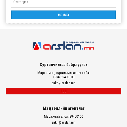
Сурталчилгаа байрлуулах
Маркетинг, сурталчилгааны алба:
+976 89400100
enkh@arslan.mn
RSS
Мэдээллийн агентлаг
Мэдээний алба: 89400100
enkh@arslan.mn