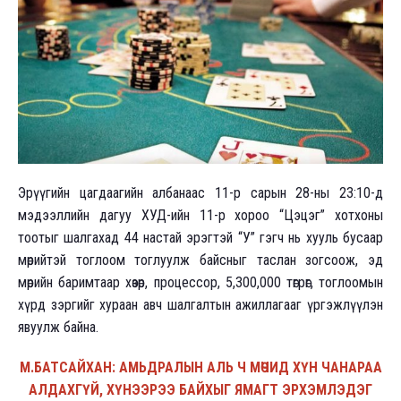
Эрүүгийн цагдаагийн албанаас 11-р сарын 28-ны 23:10-д
мэдээллийн дагуу ХУД-ийн 11-р хороо “Цэцэг” хотхоны
тоотыг шалгахад 44 настай эрэгтэй “У” гэгч нь хууль бусаар
мөрийтэй тоглоом тоглуулж байсныг таслан зогсоож, эд
мөрийн баримтаар хөзөр, процессор, 5,300,000 төгрөг, тоглоомын
хүрд зэргийг хураан авч шалгалтын ажиллагааг үргэжлүүлэн
явуулж байна.
М.БАТСАЙХАН: АМЬДРАЛЫН АЛЬ Ч МӨЧИД ХҮН ЧАНАРАА
АЛДАХГҮЙ, ХҮНЭЭРЭЭ БАЙХЫГ ЯМАГТ ЭРХЭМЛЭДЭГ