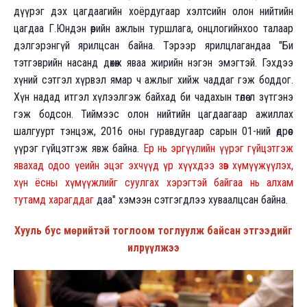
дүүрэг дэх цагдаагийн хоёрдугаар хэлтсийн олон нийтийн
цагдаа Г.Юндэн өөрийн ажлын туршлага, онцлогийнхоо талаар
дэлгэрэнгүй ярилцсан байна. Тэрээр ярилцлагандаа "Би
тэтгэврийн насанд дөхөж яваа жирийн нэгэн эмэгтэй. Гэхдээ
хүний сэтгэл хүрвэл ямар ч ажлыг хийж чаддаг гэж боддог.
Хүн надад итгэл хүлээлгэж байхад би чадахын төлөө л зүтгэнэ
гэж бодсон. Тиймээс олон нийтийн цагдаагаар ажиллах
шалгуурт тэнцэж, 2016 оны гуравдугаар сарын 01-ний өдрөөс
үүрэг гүйцэтгэж явж байна.
Ер нь эргүүлийн үүрэг гүйцэтгэж
явахад одоо үеийн эцэг эхчүүд үр хүүхдээ зөв хүмүүжүүлэх,
хүн ёсны хүмүүжлийг суулгах хэрэгтэй байгаа нь алхам
тутамд харагддаг
даа" хэмээн сэтгэгдлээ хуваалцсан байна.
Хууль бус мөрийтэй тоглоом тоглуулж байсан этгээдийг
илрүүлжээ