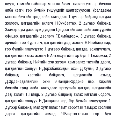
шүүж, хамгийн сайхнаар монгол бичиг, кирилл үсгээр бичсэн
алба хаагч, гэр бүлийн гишүүдийг шалгаруулсан. Уралдааны
монгол бичгийн төрөлд алба хаагчдаас 1 дүгээр байранд цагдаа
жолооч, цагдаагийн ахлагч Н.Сүхбаатар, 2 дугаар байранд
Заамар сум дахь сум дундын Цагдаагийн хэлтсийн жижүүрийн
офицер, цагдаагийн дэслэгч Г.Бямбадорж, 3 дугаар байранд
зөрчлийн тоо бүртгэгч, цагдаагийн дэд ахлагч Н.Нямбаяр нар,
гэр бүлийн гишүүдээс 1 дүгээр байранд цагдаа, зохицуулагч,
цагдаагийн ахлах ахлагч Б.Алтанхуягийн гэр бүл Г.Тамирмаа, 2
дугаар байранд Нийтийн хэв журам хамгаалах тасгийн дарга,
цагдаагийн хошууч Н.Доржбалжидын охин Д.Хулан, 3 дугаар
байранд хэсгийн байцаагч, цагдаагийн ахмад
Д.Эрдэнэдалайгийн охин Э.Нандин-Эрдэнэ нар, Кирилл
бичгийн төрөлд алба хаагчдаас эргүүлийн цагдаа, цагдаагийн
дэд ахлагч Г.Төгөлдөр, 2 дугаар байранд ахлах нягтлан бодогч,
цагдаагийн хошууч Н.Дашдаваа нар, Гэр бүлийн гишүүдээс 1
дүгээр байранд Мал хулгайлах гэмт хэрэгтэй тэмцэх хэсгийн
дарга, цагдаагийн ахмад Ч.Баяртогтохын гэр бүл