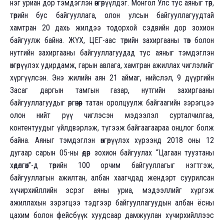
нэг уриан дор тэмдэглэн өнгөрүүлдэг. Монгол Улс тус аяныг төр,
төрийн бус байгууллага, олон улсын байгууллагуудтай
хамтран 20 дахь жилдээ тодорхой сэдвийн дор зохион
байгуулж байна. ЖҮХ, ЦЕГ-аас төрийн захиргааны төв болон
нутгийн захиргааны байгууллагуудад тус аяныг тэмдэглэн
өнгөрүүлэх удирдамж, гарын авлага, хамтран ажиллах чиглэлийг
хүргүүлсэн. Энэ жилийн аян 21 аймаг, нийслэл, 9 дүүргийн
Засаг даргын тамгын газар, нутгийн захиргааны
байгууллагуудыг өргөнөөр татан оролцуулж байгаагийн зэрэгцээ
олон нийт рүү чиглэсэн мэдээлэл сурталчилгаа,
контентуудыг үйлдвэрлэж, түгээж байгаагаараа онцлог болж
байна. Аяныг тэмдэглэн өнгөрүүлэх хүрээнд 2018 оны 12
дугаар сарын 05-ны өдөр зохион байгуулах “Цагаан туузтаны
хөдөлгөөн”-д төрийн 100 орчим байгууллагыг нэгтгэж,
байгууллагын ажилтан, албан хаагчдад жендэрт суурилсан
хүчирхийллийн эсрэг аяны уриа, мэдээллийг хүргэж
ажиллахын зэрэгцээ тэдгээр байгууллагуудын албан ёсны
цахим болон фейсбүүк хуудсаар дамжуулан хүчирхийллээс