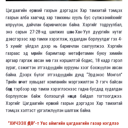
Цагдаагийн ерөнхий газрын дэргэдэх Хар тамхитай тэмцэх
газрын алба хаагчид хар тамхины хууль бус сүлжээнийхнийг
илрүүлэн, дайчлан баривчилсан байна. Хэргийг тодруулбал,
энэ сарын 27-28-нд шилжих шөнө Хан-Уул дүүргийн нутаг
дэвсгэрээс хар тамхи хэрэглэж, худалдан борлуулдаг гэх 4-
5 хүнийг үйлдэл дээр нь баривчлан саатуулжээ. Хэргийн
газраас эд мөрийн баримтаар метафетамин буюу химийн
аргаар гаргаж авсан мөс гэх нэршилтэй бодис, 18 кадр гэрэл
зураг, сэжигтэн этгээдүүдийн хурууны хээг бэхжүүлэн авсан
байна. Дээрх бүлэг этгээдүүдийн дунд “Эрдэнэс Монгол”
Төрийн өмчит хувьцаат компанийн мэргэжилтэн Э гэгч байсан
бөгөөд тэрбээр хар тамхи хэрэглэснээс гадна бусдад худалдан
борлуулсан байж болзошгүй нөхцөл байдал тогтоогджээ.
Хэргийг Цагдаагийн ерөнхий газрын дэргэдэх Хар тамхитай
тэмцэх хэлтэст үргэлжлүүлэн шалгаж байна.
"ХИЧЭЭХ ӨДӨР"-т Увс аймгийн цагдаагийн газар нэгдлээ