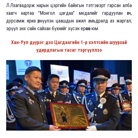
Л.Лхагвадорж нарын цэргийн байнгын тэтгэвэрт гарсан алба
хаагч нартаа "Монгол цагдаа" медалийг гардуулан өгч,
дурсамж яриа өрнүүлэн цаашдын ажил амьдралд аз жаргал,
эрүүл энх сайн сайхан бүхнийг хүсэн ерөөсөн юм.
Хан-Уул дүүрэг дэх Цагдаагийн 1-р хэлтсийн шуурхай
удирдлагын тасаг тэргүүллээ