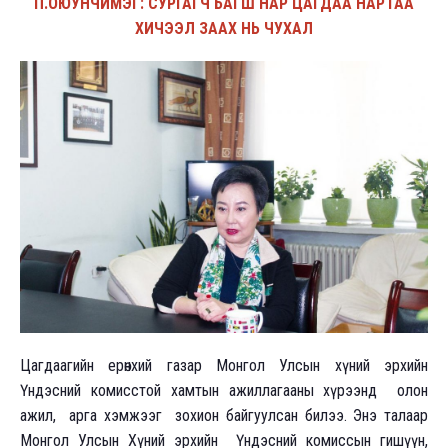
П.ОЮУНЧИМЭГ: СУРГАГЧ БАГШ НАР ЦАГДАА НАРТАА
ХИЧЭЭЛ ЗААХ НЬ ЧУХАЛ
Цагдаагийн ерөнхий газар Монгол Улсын хүний эрхийн
Үндэсний комисстой хамтын ажиллагааны хүрээнд олон
ажил, арга хэмжээг зохион байгуулсан билээ. Энэ талаар
Монгол Улсын Хүний эрхийн Үндэсний комиссын гишүүн,