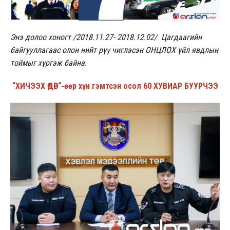
Энэ долоо хоногт /2018.11.27- 2018.12.02/ Цагдаагийн
байгууллагаас олон нийт рүү чиглэсэн ОНЦЛОХ үйл явдлын
тоймыг хүргэж байна.
“ХИЧЭЭХ ӨДӨР“-өөр хүн гэмтсэн осол 60 ХУВИАР БУУРЧЭЭ