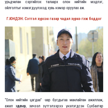
урьдчилан сэргийлэх талаарх олон нийтийн мэдлэг,
ойлголтыг нэмэгдүүлэхэд хувь нэмэр оруулах аж.
Г.ЮНДЭН: Сэтгэл хүрсэн газар чадал хүрнэ гэж боддог
“Олон нийтийн цагдаа” -аар бусдыгаа манлайлан ажиллаж,
ажил хөдөлмөр, хичээл зүтгэлээрээ үнэлэгдсэн Сүхбаатар