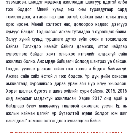
эзэмшсэн, шилдэг мөрдөгчид ажилладаг шалгуур өндөртэй алба
гэж боддог. Миний хувьд энэ оны гуравдугаар сард
томилогдож, атгасан гар шиг эвтэй, сайхан хамт олны дунд
орж ирсэн. Манай хэлтэст нас, цолоороо надаас дээгүүр
хүмүүс байдаг. Тэднээсээ алхам тутамдаа л суралцаж байна.
Залуу хүний хувьд туршлага дутах зүйл олон л тохиолдож
байгаа. Тэгэхдээ намайг байнга дэмжиж, итгэл найдвар
хүлээлгэж байдаг хамт олныхоо итгэлийг алдахгүй сайн
ажиллах болно. Анх мөрдөн байцаагч болоод шантрах үе байсан.
Гэхдээ үүнээс өөр ажил хийнэ гэж хэзээ ч бодож байгаагүй.
Ажлаа сайн хийх ёстой л гэж бодсон. Үр дүн, өөрийн санасан
амжилтанд хүрснийхээ дараа урам авч бүр илүү хичээсэн.
Хэрэг шалгах бүртээ л шинэ зүйлийг сурч байсан. 2015, 2016
онд амрахыг мэдэхгүй ажилласан. Харин 2017 онд арай өөр
байдлаар буюу өмнөхөөсөө илүү төлөвлөгөөтэй ажиллаж үзсэн. Ер нь
ажлын найман цагийг үр бүтээлтэй өнгөрөөвөл болдог юм шиг
санагдсан" хэмээн сэтгэгдлээ хуваалцсан байна.