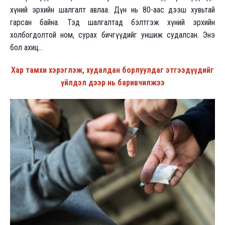
хүний эрхийн шалгалт авлаа. Дүн нь 80-аас дээш хувьтай
гарсан байна. Тэд шалгалтад бэлтгэж хүний эрхийн
холбогдолтой ном, сурах бичгүүдийг уншиж судалсан. Энэ
бол ахиц...
Хар тамхи хэрэглэж, худалдан борлуулдаг этгээдүүдийг
үйлдэл дээр нь баривчилжээ