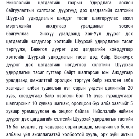
Нийслэлийн цагдаагийн газрын Удирдлага зохион
байгуулалтын хэлтсээс дүүргүүд дэх цагдаагийн хэлтсийн
Шуурхай удирдлагын шилдэг тасаг шалгаруулах ажил
мэргэжлийн анхдугаар уралдааныг зохион
байгууллаа. Энэхүү уралдаанд Хан-Уул дүүрэг дэх
цагдаагийн нэгдүгээр хэлтсийн Шуурхай удирдлагын тасаг
тэргүүлж, Баянгол дүүрэг дэх цагдаагийн хоёрдугаар
хэлтсийн Шуурхай удирдлагын тасаг дэд байр, Баянзүрх
дүүрэг дэх цагдаагийн нэгдүгээр хэлстийн Шуурхай
удирдлагын тасаг гутгаар байрт шалгарсан юм. Анхдугаар
уралдаанд амжилттай оролцон тэргүүн байр эзэлсэн алба
хаагчдыг албан тушаалын нэг сарын үндсэн цалингийн 20
хувь, хоёрдугаар байр эзэлсэн бол 15 хувь, гуравдугаарт
шалгарсныг 10 хувиар шагнаж, оролцсон бүх алба хаагчийг 5
хувиар урамшуулсан нь онцлог байлаа. Нийслэлийн найман
дүүрэг дэх цагдаагийн хэлтсийн Шуурхай удирдлагын тасгийн
16 баг мэдлэг, ур чадвараа сорин өрсөлдөж, мэндчилгээ болон
албаны үйл ажиллагаатай холбоотой хууль, эрх зүйн актын