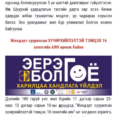
хүрээнд боловсруулсан 5 үе шаттай даалгаврыг гүйцэтгэсэн.
Мөн Шуурхай удирдлагын тасгийн дарга нар эсээ бичиж
удирдах албан тушаалтны мэдлэг, ур чадвараа сорьсон
билээ. Энэ уралдааныг жил бүр уламжлал болгон зохион
байгуулна.
Жендэрт суурилсан ХҮЧИРХИЙЛЭЛТЭЙ ТЭМЦЭХ 16
хоногийн АЯН өрнөж байна
Дэлхийн 180 гаруй улс жил бүрийн 11 дүгээр сарын 25-
наас 12 дугаар сарын 10-ны өдрүүдэд “Жендэрт суурилсан
хүчирхийлэлтэй тэмцэх 16 хоногийн аян”-ыг нэгдмэл зорилго,