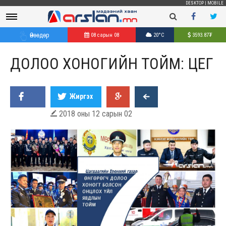
DESKTOP
|
MOBILE
Өнөөдөр
08 сарын 08
20°C
3593.87
₮
ДОЛОО ХОНОГИЙН ТОЙМ: ЦЕГ
Жиргэх
2018 оны 12 сарын 02
