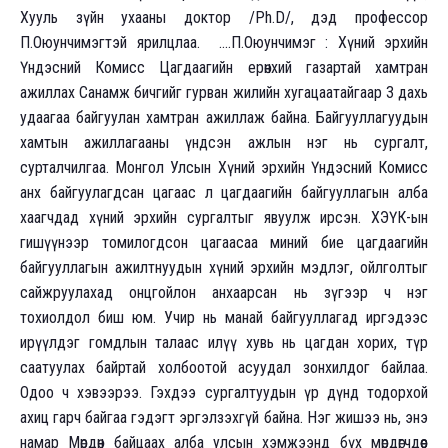
Хууль зүйн ухааны доктор /Ph.D/, дэд профессор
П.Оюунчимэгтэй ярилцлаа. ....П.Оюунчимэг : Хүний эрхийн
Үндэсний Комисс Цагдаагийн ерөнхий газартай хамтран
ажиллах Санамж бичгийг гурван жилийн хугацаатайгаар 3 дахь
удаагаа байгуулан хамтран ажиллаж байна. Байгууллагуудын
хамтын ажиллагааны үндсэн ажлын нэг нь сургалт,
сурталчилгаа. Монгол Улсын Хүний эрхийн Үндэсний Комисс
анх байгуулагдсан цагаас л цагдаагийн байгууллагын алба
хаагчдад хүний эрхийн сургалтыг явуулж ирсэн. ХЭҮК-ын
гишүүнээр томилогдсон цагаасаа миний бие цагдаагийн
байгууллагын ажилтнуудын хүний эрхийн мэдлэг, ойлголтыг
сайжруулахад онцгойлон анхаарсан нь зүгээр ч нэг
тохиолдол биш юм. Учир нь манай байгууллагад иргэдээс
ирүүлдэг гомдлын талаас илүү хувь нь цагдан хорих, түр
саатуулах байртай холбоотой асуудал зонхилдог байлаа.
Одоо ч хэвээрээ. Гэхдээ сургалтуудын үр дүнд тодорхой
ахиц гарч байгаа гэдэгт эргэлзэхгүй байна. Нэг жишээ нь, энэ
намар Мөрдөн байцаах алба улсын хэмжээнд бүх мөрдөгчдөөс