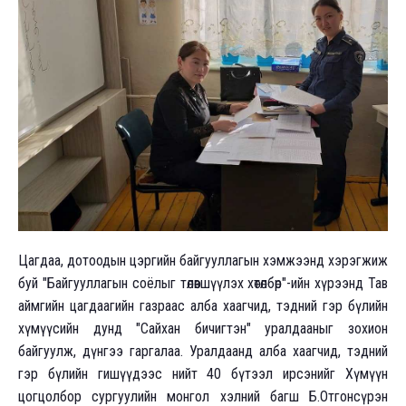
Цагдаа, дотоодын цэргийн байгууллагын хэмжээнд хэрэгжиж
буй "Байгууллагын соёлыг төлөвшүүлэх хөтөлбөр"-ийн хүрээнд Тав
аймгийн цагдаагийн газраас алба хаагчид, тэдний гэр бүлийн
хүмүүсийн дунд "Сайхан бичигтэн" уралдааныг зохион
байгуулж, дүнгээ гаргалаа. Уралдаанд алба хаагчид, тэдний
гэр бүлийн гишүүдээс нийт 40 бүтээл ирсэнийг Хүмүүн
цогцолбор сургуулийн монгол хэлний багш Б.Отгонсүрэн