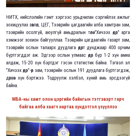
НИТХ, нийслэлийн гэмт хэргээс урьдчилан сэргийлэх ажлыг
зохицуулах зөвлөл, ЦЕГ, Тээврийн цагдаагийн алба хамтран зам,
тээврийн осолгүй, аюулгүй амьдралын төлөө "Хичээх өдөр" арга
хэмжээг зохион байгууллаа. Тээврийн цагдаагийн газарт зам,
тээврийн ослын талаарх дуудлага өдөрт дунджаар 400 орчим
бүртгэгддэг аж. Эдгээр ослын улмаас өдөр бүр 1-2 хүн амиа
алдаж, 15-20 хүн бэртдэг гэсэн статистик байна. Тэгвэл эл
"Хичээх өдөр"-өөр зам, тээврийн ослын 191 дуудлага бүртгэгдэж,
дөрвөн хүн бэртжээ. Тодруулж хэлбэл, хүний амь эрсдээгүй
байна.
МБА-ны хамт олон цэргийн байнгын тэтгэвэрт гарч
байгаа алба хаагч нартаа хүндэтгэл үзүүллээ