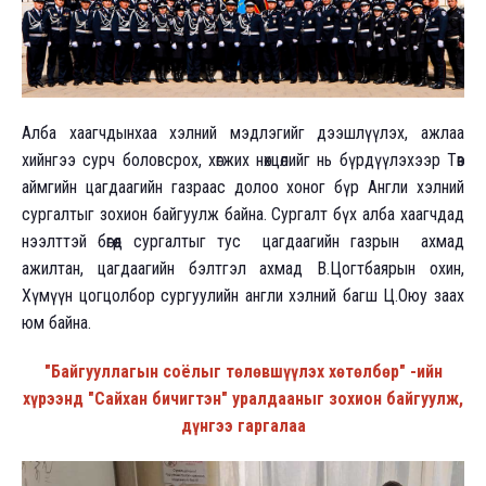
Алба хаагчдынхаа хэлний мэдлэгийг дээшлүүлэх, ажлаа
хийнгээ сурч боловсрох, хөгжих нөхцөлийг нь бүрдүүлэхээр Төв
аймгийн цагдаагийн газраас долоо хоног бүр Англи хэлний
сургалтыг зохион байгуулж байна. Сургалт бүх алба хаагчдад
нээлттэй бөгөөд сургалтыг тус цагдаагийн газрын ахмад
ажилтан, цагдаагийн бэлтгэл ахмад В.Цогтбаярын охин,
Хүмүүн цогцолбор сургуулийн англи хэлний багш Ц.Оюу заах
юм байна.
"Байгууллагын соёлыг төлөвшүүлэх хөтөлбөр" -ийн
хүрээнд "Сайхан бичигтэн" уралдааныг зохион байгуулж,
дүнгээ гаргалаа