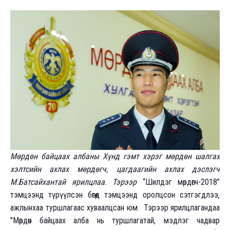
Мөрдөн байцаах албаны Хүнд гэмт хэрэг мөрдөн шалгах
хэлтсийн ахлах мөрдөгч, цагдаагийн ахлах дэслэгч
М.Батсайхантай ярилцлаа. Тэрээр
“Шилдэг мөрдөгч-2018”
тэмцээнд түрүүлсэн бөгөөд тэмцээнд оролцсон сэтгэгдлээ,
ажлынхаа туршлагаас хуваалцсан юм. Тэрээр ярилцлагандаа
"Мөрдөн байцаах алба нь туршлагатай, мэдлэг чадвар