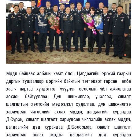
Мөрдөн байцаах албаны хамт олон Цагдаагийн ерөнхий газрын
даргын тушаалаар цэргийн байнгын тэтгэвэрт гарсан алба
хаагч нартаа хүндэтгэл үзүүлэн ёслолын үйл ажиллагаа
зохион байгууллаа. Дүн шинжилгээ, үнэлгээ, хяналт
шалгалтын хэлтсийн мэдээлэл судалгаа, дүн шинжилгээ
хариуцсан чиглэлийн ахлах мөрдөгч, цагдаагийн хурандаа
Д.Сүрэн, хяналт шалгалт хариуцсан чиглэлийн ахлах мөрдөгч,
цагдаагийн дэд хурандаа Д.Болормаа, хяналт шалгалт
хариуцсан ахлах мөрдөгч, цагдаагийн дэд хурандаа