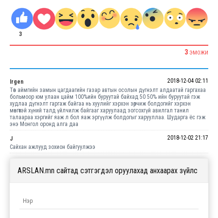
3
3
ЭМОЖИ
2018-12-04 02:11
Irgen
Төв аймгийн замын цагдаагийн газар автын осолын дүгнэлт алдаатай гаргахаа
больмоор юм улаан цайм 100%ийн буруутай байхад 50 50% ийн буруутай гэж
худлаа дүгнэлт гаргаж байгаа нь хуулийг хэрхэн зөрчиж болдогийг хэрхэн
мөнгөтэй хүний талд үйлчилж байгааг харуулаад зогсохгүй авилгал танил
талаараа хэргийг яаж л бол яаж эргүүлж болдогыг харууллаа. Шударга ёс гэж
энэ Монгол оронд алга даа
2018-12-02 21:17
J
Сайхан ажлууд зохион байгуулжээ
ARSLAN.mn сайтад сэтгэгдэл оруулахад анхаарах зүйлс