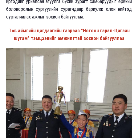
иргэдийг уриалсан агуулга бүхий зурагт самбаруудыг ерөнхий
боловсролын сургуулийн сурагчдаар бариулж олон нийтэд
сурталчилах ажлыг зохион байгууллаа.
Төв аймгийн цагдаагийн газраас "Ногоон гэрэл-Цагаан
шугам" тэмцээнийг амжилттай зохион байгууллаа