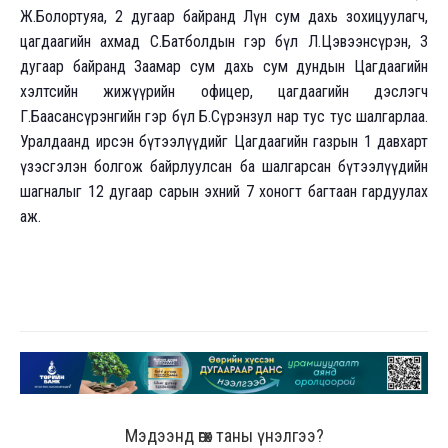
Ж.Болортуяа, 2 дугаар байранд Лүн сум дахь зохицуулагч,
цагдаагийн ахмад С.Батболдын гэр бүл Л.Цэвээнсүрэн, 3
дугаар байранд Заамар сум дахь сум дундын Цагдаагийн
хэлтсийн жижүүрийн офицер, цагдаагийн дэслэгч
Г.Баасансүрэнгийн гэр бүл Б.Сүрэнзул нар тус тус шалгарлаа.
Уралдаанд ирсэн бүтээлүүдийг Цагдаагийн газрын 1 давхарт
үзэсгэлэн болгож байрлуулсан ба шалгарсан бүтээлүүдийн
шагналыг 12 дугаар сарын эхний 7 хоногт багтаан гардуулах
аж.
Мэдээнд өгөх таны үнэлгээ?