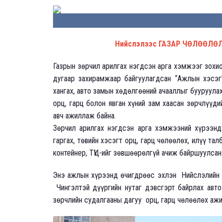
Нийслэлээс ГАЗАР ЧӨЛӨӨЛӨЛ
Газрын зөрчил арилгах нэгдсэн арга хэмжээг зохи
дугаар захирамжаар байгуулагдсан “Ажлын хэсэг
хангах, авто замын хөдөлгөөний ачааллыг бууруул
орц, гарц болон явган хүний зам хаасан зөрчлүүд
авч ажиллаж байна.
Зөрчил арилгах нэгдсэн арга хэмжээний хүрээнд
гаргах, төвийн хэсэгт орц, гарц чөлөөлөх, илүү та
контейнер, ТҮЦ-ийг зөвшөөрөлгүй ачиж байршуулса
Энэ ажлын хүрээнд өчигдрөөс эхлэн Нийслэлийн з
Чингэлтэй дүүргийн нутаг дэвсгэрт байрлах авто
зөрчлийн судалгааны дагуу орц, гарц чөлөөлөх ажи