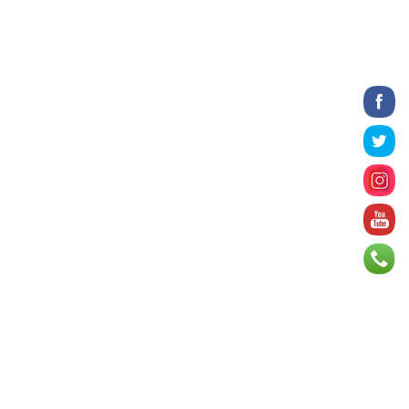
2026 оны 8 сарын 06
БИЧЛЭГ: Завьт эргүүлүүд голд живж
байсан иргэнийг аврав
2026 оны 8 сарын 06
Нэгдүгээр хорооллын арын
автозамыг өнөөдөр 23:00 цагаас
хаана
2026 оны 8 сарын 06
Д.Амарбаясгалан: Шатахууны
хомдсол бол өөрөө төрийн
бодлогын хомсдол
2026 оны 8 сарын 06
АИ-92 авто бензиний үнэ 2840
төгрөг болж, өмнөх оны мөн үеэс 9.7
хувиар, өмнөх са...