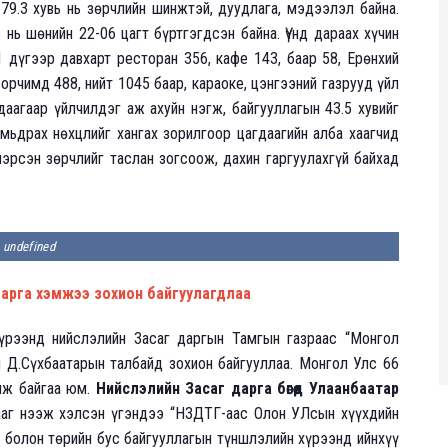
9.3 хувь нь зөрчлийн шинжтэй, дуудлага, мэдээлэл байна.
нь шөнийн 22-06 цагт бүртгэгдсэн байна. Үүнд дараах хүчин
дүгээр давхарт ресторан 356, кафе 143, баар 58, Ерөнхий
орчимд 488, нийт 1045 баар, караоке, цэнгээний газрууд үйл
даагаар үйлчилдэг аж ахуйн нэгж, байгууллагын 43.5 хувийг
амьдрах нөхцлийг хангах зорилгоор цагдаагийн алба хаагчид
лэрсэн зөрчлийг таслан зогсоож, дахин гаргуулахгүй байхад
undefined
 арга хэмжээ зохион байгуулагдлаа
үрээнд нийслэлийн Засаг даргын Тамгын газраас “Монгол
 Д.Сүхбаатарын талбайд зохион байгууллаа. Монгол Улс 66
лж байгаа юм.
Нийслэлийн Засаг дарга бөгөөд Улаанбаатар
аг нээж хэлсэн үгэндээ “НЗДТГ-аас Олон УЛсын хүүхдийн
н болон төрийн бус байгууллагын түншлэлийн хүрээнд ийнхүү