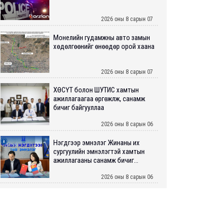
2026 оны 8 сарын 07
Монелийн гудамжны авто замын
хөдөлгөөнийг өнөөдөр орой хаана
2026 оны 8 сарын 07
ХӨСҮТ болон ШУТИС хамтын
ажиллагаагаа өргөжүүлж, санамж
бичиг байгууллаа
2026 оны 8 сарын 06
Нэгдүгээр эмнэлэг Жинаны их
сургуулийн эмнэлэгтэй хамтын
ажиллагааны санамж бичиг...
2026 оны 8 сарын 06
Нийслэлийн ИТХ-аар “Сэлбэ
ухаалаг хот”, агаарын бохирдол
зэрэг асуудлыг хэлэлцэж ...