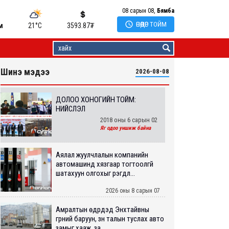
08 сарын 08,
Бямба

ӨНӨӨДӨР ТОЙМ
м
21°C
3593.87
₮
Шинэ мэдээ
2026-08-08
ДОЛОО ХОНОГИЙН ТОЙМ:
НИЙСЛЭЛ
2018 оны 6 сарын 02
Яг одоо уншиж байна
Аялал жуулчлалын компанийн
автомашинд хязгаар тогтоолгүй
шатахуун олгохыг үүрэгдл...
2026 оны 8 сарын 07
Амралтын өдрүүдэд Энхтайвны
гүүрний баруун, зүүн талын туслах авто
замыг хааж, за...