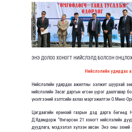
ЭНЭ ДОЛОО ХОНОГТ НИЙСЛЭЛД БОЛСОН ОНЦЛОХ 
Нийслэлийн удирдах аж
Нийслэлийн удирдах ажилтны ээлжит шуурхай зөв
нийслэлийн Засаг даргын өгсөн үүрэг даалгавар б
үнэлгээний хэлтсийн ахлах мэргэжилтэн О.Мөнх-Ор
Цагдаагийн ерөнхий газрын дэд дарга бөгөөд Ни
Д.Ядамдорж “Өнгөрсөн 21 хоногт нийслэлийн дүүр
дуудлага, мэдээлэл хүлээн авсан. Энэ оны эхний