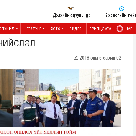
Дэлхийн адууны өдөр
7 хоногийн той
ЭЛХИЙД
LIFESTYLE
ФОТО
ВИДЕО
ЯРИЛЦЛАГА
LIVE
 НИЙСЛЭЛ
2018 оны 6 сарын 02
