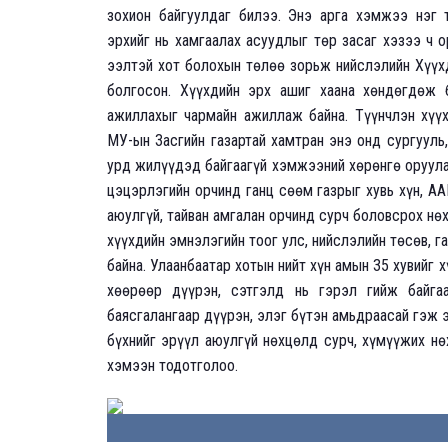
зохион байгуулдаг билээ. Энэ арга хэмжээ нэг 
эрхийг нь хамгаалах асуудлыг төр засаг хэзээ ч о
ээлтэй хот болохын төлөө зорьж нийслэлийн Хүүхд
болгосон. Хүүхдийн эрх ашиг хаана хөндөгдөж б
ажиллахыг чармайн ажиллаж байна. Түүнчлэн хүүх
МУ-ын Засгийн газартай хамтран энэ онд сургууль
урд жилүүдэд байгаагүй хэмжээний хөрөнгө оруула
цэцэрлэгийн орчинд ганц сөөм газрыг хувь хүн, А
аюулгүй, тайван амгалан орчинд сурч боловсрох н
хүүхдийн эмнэлэгийн тоог улс, нийслэлийн төсөв,
байна. Улаанбаатар хотын нийт хүн амын 35 хувийг 
хөөрөөр дүүрэн, сэтгэлд нь гэрэл гийж байга
баясгалангаар дүүрэн, элэг бүтэн амьдраасай гэж 
бүхнийг эрүүл аюулгүй нөхцөлд сурч, хүмүүжих нө
хэмээн тодотголоо.