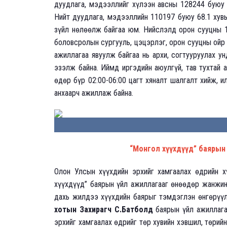
дуудлага, мэдээллийг хүлээн авсны 128244 буюу 7
Нийт дуудлага, мэдээллийн 110197 буюу 68.1 хувь 
зүйл нөлөөлж байгаа юм. Нийслэлд орон сууцны 1 
боловсролын сургууль, цэцэрлэг, орон сууцны ойр 
ажиллагаа явуулж байгаа нь архи, согтууруулах ун
эзэлж байна. Иймд иргэдийн аюулгүй, тав тухтай 
өдөр бүр 02:00-06:00 цагт хяналт шалгалт хийж, и
анхаарч ажиллаж байна.
“Монгол хүүхдүүд” баярын
Олон Улсын хүүхдийн эрхийг хамгаалах өдрийн х
хүүхдүүд” баярын үйл ажиллагааг өнөөдөр жанжин
дахь жилдээ хүүхдийн баярыг тэмдэглэн өнгөрүү
хотын Захирагч С.Батболд
баярын үйл ажиллага
эрхийг хамгаалах өдрийг төр хувийн хэвшил, төрий