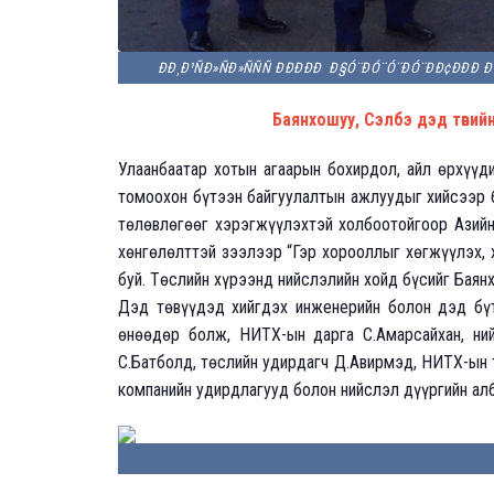
ÐÐ¸Ð¹ÑÐ»ÑÐ»ÑÑÑ ÐÐÐÐÐ Ð§Ó¨ÐÓ¨Ó¨ÐÓ¨ÐÐ¢ÐÐ
Баянхошуу, Сэлбэ дэд төвий
Улаанбаатар хотын агаарын бохирдол, айл өрхүүд
томоохон бүтээн байгуулалтын ажлуудыг хийсээр б
төлөвлөгөөг хэрэгжүүлэхтэй холбоотойгоор Азийн
хөнгөлөлттэй зээлээр “Гэр хорооллыг хөгжүүлэх,
буй. Төслийн хүрээнд нийслэлийн хойд бүсийг Бая
Дэд төвүүдэд хийгдэх инженерийн болон дэд бүт
өнөөдөр болж, НИТХ-ын дарга С.Амарсайхан, ний
С.Батболд, төслийн удирдагч Д.Авирмэд, НИТХ-ын 
компанийн удирдлагууд болон нийслэл дүүргийн ал