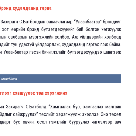
брэнд худалдаанд гарна
 Захирагч С.Батболдын санаачлагаар “Улаанбаатар” брэндийг
 хот өөрийн брэнд бүтээгдэхүүнийг бий болгон хөгжүүлж
длын салбарын мэргэжлийн холбоо, Аж үйлдвэрийн холбоод
ндийг тун удахгүй үйлдвэрлэж, худалдаанд гаргах гэж байна.
н Улаанбаатар гэсэн бичиглэлийг бүтээгдэхүүндээ шингээж
undefined
лээг хэвшүүлэх төсөл хэрэгжинэ
н Захирагч С.Батболд “Хамгаалах бүс, хамгаалах малгайн
йдлыг сайжруулах” төслийг хэрэгжүүлж эхэллээ. Энэ төсөл
дварт бус өвчин, осол гэмтлийг бууруулах чиглэлээр авч