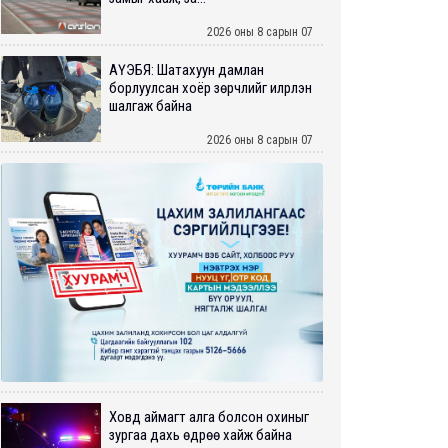
2026 оны 8 сарын 07
АҮЭБЯ: Шатахуун дамлан
борлуулсан хоёр зөрчлийг илрүүлэн
шалгаж байна
2026 оны 8 сарын 07
Ховд аймагт алга болсон охиныг
зургаа дахь өдрөө хайж байна