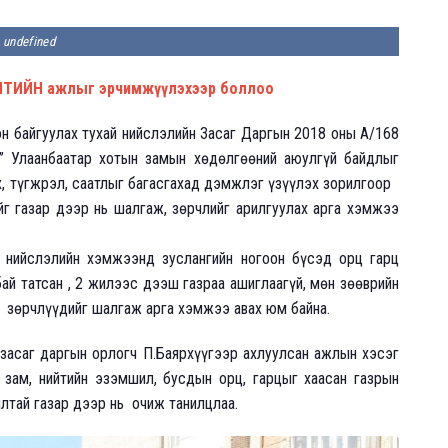
undefined
ТИЙН ажлыг эрчимжүүлэхээр боллоо
он байгуулах тухай нийслэлийн Засаг Даргын 2018 оны А/168
” Улаанбаатар хотын замын хөдөлгөөний аюулгүй байдлыг
ах, түгжрэл, саатлыг багасгахад дэмжлэг үзүүлэх зорилгоор
ийг газар дээр нь шалгаж, зөрчлийг арилгуулах арга хэмжээ
 нийслэлийн хэмжээнд зуслангийн ногоон бүсэд орц гарц
лбай татсан , 2 жилээс дээш газраа ашиглаагүй, мөн зөөврийн
н зөрчлүүдийг шалгаж арга хэмжээ авах юм байна.
асаг даргын орлогч П.Баярхүүгээр ахлуулсан ажлын хэсэг
 зам, нийтийн эзэмшил, бусдын орц, гарцыг хаасан газрын
лтай газар дээр нь очиж танилцлаа.