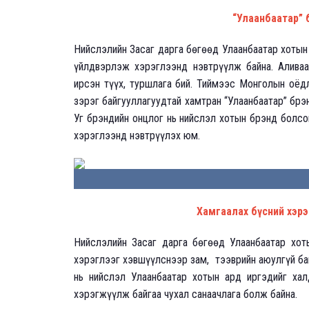
“Улаанбаатар” 
Нийслэлийн Засаг дарга бөгөөд Улаанбаатар хотын
үйлдвэрлэж хэрэглээнд нэвтрүүлж байна. Аливаа
ирсэн түүх, туршлага бий. Тиймээс Монголын оё
зэрэг байгууллагуудтай хамтран “Улаанбаатар” брэ
Уг брэндийн онцлог нь нийслэл хотын брэнд болсо
хэрэглээнд нэвтрүүлэх юм.
Хамгаалах бүсний хэрэг
Нийслэлийн Засаг дарга бөгөөд Улаанбаатар хоты
хэрэглээг хэвшүүлснээр зам, тээврийн аюулгүй ба
нь нийслэл Улаанбаатар хотын ард иргэдийг хал
хэрэгжүүлж байгаа чухал санаачлага болж байна.