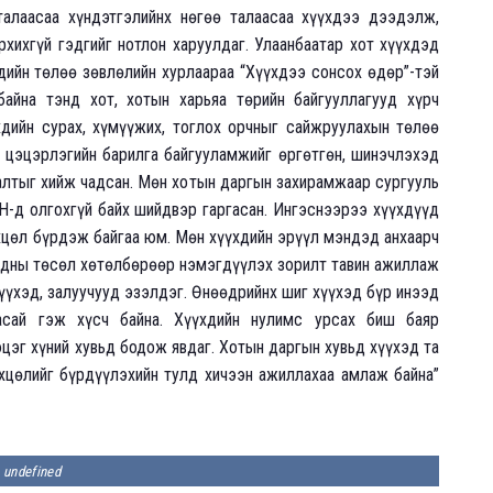
талаасаа хүндэтгэлийнх нөгөө талаасаа хүүхдээ дээдэлж,
рхихгүй гэдгийг нотлон харуулдаг. Улаанбаатар хот хүүхдэд
ийн төлөө зөвлөлийн хурлаараа “Хүүхдээ сонсох өдөр”-тэй
айна тэнд хот, хотын харьяа төрийн байгууллагууд хүрч
дийн сурах, хүмүүжих, тоглох орчныг сайжруулахын төлөө
, цэцэрлэгийн барилга байгууламжийг өргөтгөн, шинэчлэхэд
лтыг хийж чадсан. Мөн хотын даргын захирамжаар сургууль
АН-д олгохгүй байх шийдвэр гаргасан. Ингэснээрээ хүүхдүүд
өхцөл бүрдэж байгаа юм. Мөн хүүхдийн эрүүл мэндэд анхаарч
 гадны төсөл хөтөлбөрөөр нэмэгдүүлэх зорилт тавин ажиллаж
хүүхэд, залуучууд эзэлдэг. Өнөөдрийнх шиг хүүхэд бүр инээд
асай гэж хүсч байна. Хүүхдийн нулимс урсах биш баяр
эцэг хүний хувьд бодож явдаг. Хотын даргын хувьд хүүхэд та
хцөлийг бүрдүүлэхийн тулд хичээн ажиллахаа амлаж байна”
undefined