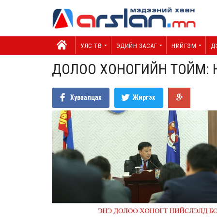
УЛС ТӨР
ЭДИЙН ЗАСАГ
НИЙГЭМ
Д
ДОЛОО ХОНОГИЙН ТОЙМ:
Хуваалцах
Жиргэх