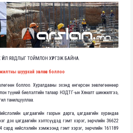
ҮЙЛ ЯВДЛЫГ ТОЙМЛОН ХҮРГЭЖ БАЙНА.
илтны шуурхай зөвлөгөөн боллоо
лөгөөн боллоо. Хуралдааны эхэнд өнгөрсөн зөвлөгөөнөөр
олон түүний биелэлтийн талаар НЗДТГ-ын Хяналт шинжилгээ,
гил танилцууллаа.
йслэлийн цагдаагийн газрын дарга, цагдаагийн хурандаа
эг дэх цагдаагийн хэлтсүүдэд гэмт хэрэг, зөрчлийн 36622
 4 сард нийслэлийн хэмжээнд гэмт хэрэг, зөрчлийн 161189